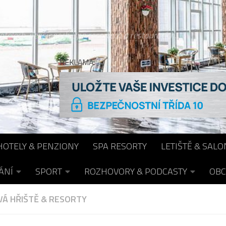
otelech, pensionech, spa resortech a restauracích...
REKLAMA:
HOTELY & PENZIONY
SPA RESORTY
LETIŠTĚ & SALO
ÁNÍ
SPORT
ROZHOVORY & PODCASTY
OBC
Á HŘIŠTĚ & RESORTY