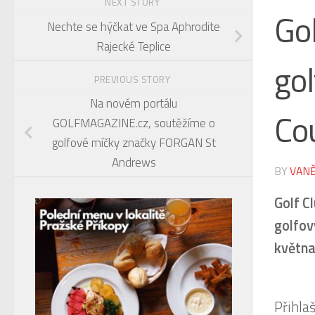
NEXT STORY
Gol
Nechte se hýčkat ve Spa Aphrodite
Rajecké Teplice
go
PREVIOUS STORY
Na novém portálu
Cou
GOLFMAGAZINE.cz, soutěžíme o
golfové míčky značky FORGAN St
Andrews
BY
VANĚ
Golf C
golfov
května
Přihla