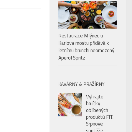
Restaurace Mlýnec u
Karlova mostu přidává k
letnímu brunchi neomezený
Aperol Spritz
KAVÁRNY & PRAŽÍRNY
Vyhrajte
balíčky
oblíbených
produktů FIT.
Srpnové
soutěže