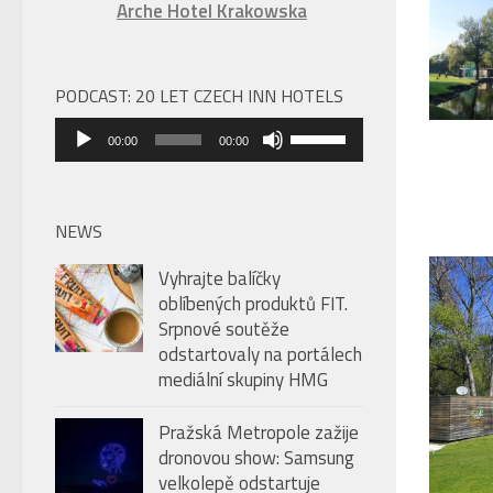
Arche Hotel Krakowska
PODCAST: 20 LET CZECH INN HOTELS
Audio
Použitím
00:00
00:00
přehrávač
šipek
nahoru/dolů
zvýšíte
NEWS
nebo
Vyhrajte balíčky
snížíte
oblíbených produktů FIT.
úroveň
Srpnové soutěže
hlasitosti.
odstartovaly na portálech
mediální skupiny HMG
Pražská Metropole zažije
dronovou show: Samsung
velkolepě odstartuje