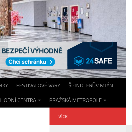
NKY
FESTIVALOVÉ VARY
ŠPINDLERŮV MLÝN
HODNÍ CENTRA
PRAŽSKÁ METROPOLE
VÍCE