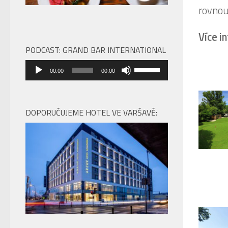
rovnou 
Více i
PODCAST: GRAND BAR INTERNATIONAL
Audio
Použitím
00:00
00:00
přehrávač
šipek
nahoru/dolů
zvýšíte
DOPORUČUJEME HOTEL VE VARŠAVĚ:
nebo
snížíte
úroveň
hlasitosti.