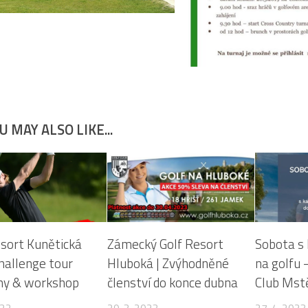
U MAY ALSO LIKE...
esort Kunětická
Zámecký Golf Resort
Sobota s
hallenge tour
Hluboká | Zvýhodněné
na golfu –
y & workshop
členství do konce dubna
Club Mst