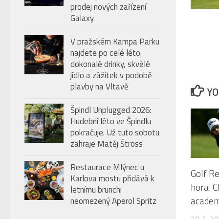
prodej nových zařízení
Galaxy
V pražském Kampa Parku
najdete po celé léto
dokonalé drinky, skvělé
jídlo a zážitek v podobě
plavby na Vltavě
YO
Špindl Unplugged 2026:
Hudební léto ve Špindlu
pokračuje. Už tuto sobotu
zahraje Matěj Štross
Restaurace Mlýnec u
Golf R
Karlova mostu přidává k
hora: C
letnímu brunchi
academ
neomezený Aperol Spritz