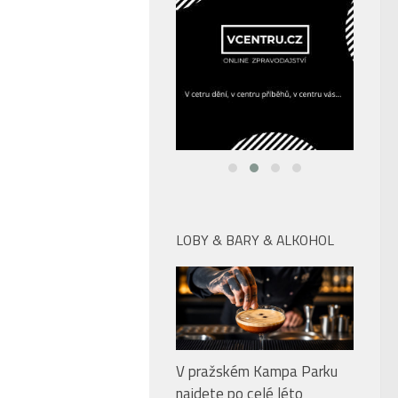
LOBY & BARY & ALKOHOL
V pražském Kampa Parku
najdete po celé léto
dokonalé drinky, skvělé jídlo