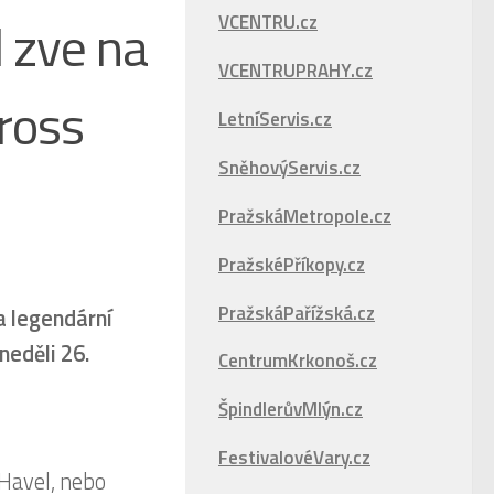
l zve na
VCENTRU.cz
VCENTRUPRAHY.cz
ross
LetníServis.cz
SněhovýServis.cz
PražskáMetropole.cz
PražskéPříkopy.cz
PražskáPařížská.cz
 a legendární
neděli 26.
CentrumKrkonoš.cz
ŠpindlerůvMlýn.cz
FestivalovéVary.cz
 Havel, nebo