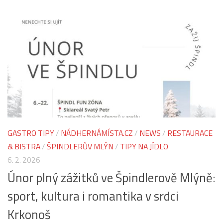
GASTRO TIPY
/
NÁDHERNÁMÍSTA.CZ
/
NEWS
/
RESTAURACE
& BISTRA
/
ŠPINDLERŮV MLÝN
/
TIPY NA JÍDLO
6. 2. 2026
Únor plný zážitků ve Špindlerově Mlýně:
sport, kultura i romantika v srdci
Krkonoš