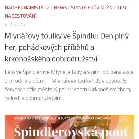
NÁDHERNÁMÍSTA.CZ
/
NEWS
/
ŠPINDLERŮV MLÝN
/
TIPY
NA CESTOVÁNÍ
4. 7. 2025
Mlynářovy toulky ve Špindlu: Den plný
her, pohádkových příběhů a
krkonošského dobrodružství
Léto ve Špindlerově Mlýně je tady a s ním i oblíbená akce
pro rodiny s dětmi – Mlynářovy toulky! Už v sobotu 5.
července ožije městský park v centru Krkonoš smíchem,
radostí a dobrodružstvím...