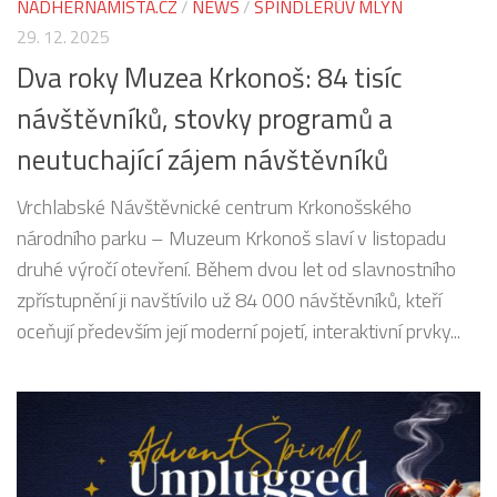
NÁDHERNÁMÍSTA.CZ
/
NEWS
/
ŠPINDLERŮV MLÝN
29. 12. 2025
Dva roky Muzea Krkonoš: 84 tisíc
návštěvníků, stovky programů a
neutuchající zájem návštěvníků
Vrchlabské Návštěvnické centrum Krkonošského
národního parku – Muzeum Krkonoš slaví v listopadu
druhé výročí otevření. Během dvou let od slavnostního
zpřístupnění ji navštívilo už 84 000 návštěvníků, kteří
oceňují především její moderní pojetí, interaktivní prvky...