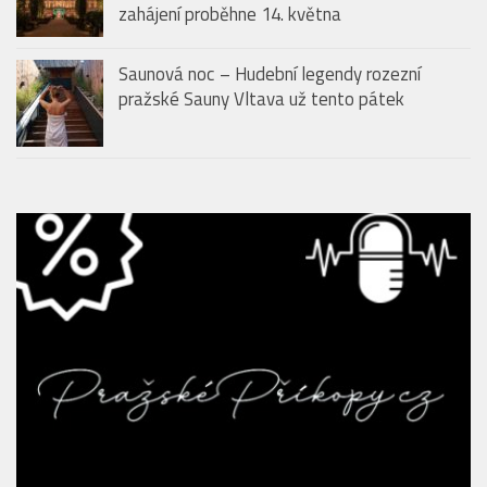
zahájení proběhne 14. května
Saunová noc – Hudební legendy rozezní
pražské Sauny Vltava už tento pátek