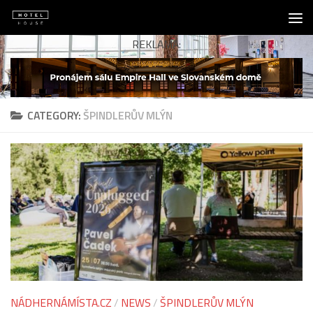
Skip to content
REKLAMA:
CATEGORY:
ŠPINDLERŮV MLÝN
NÁDHERNÁMÍSTA.CZ
/
NEWS
/
ŠPINDLERŮV MLÝN