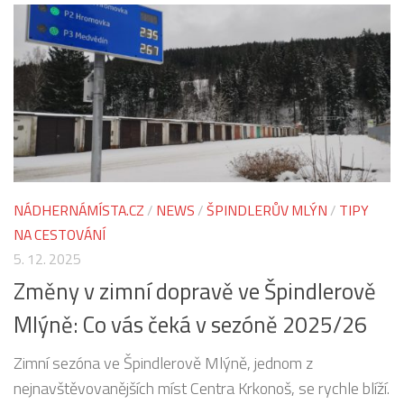
NÁDHERNÁMÍSTA.CZ
/
NEWS
/
ŠPINDLERŮV MLÝN
/
TIPY
NA CESTOVÁNÍ
5. 12. 2025
Změny v zimní dopravě ve Špindlerově
Mlýně: Co vás čeká v sezóně 2025/26
Zimní sezóna ve Špindlerově Mlýně, jednom z
nejnavštěvovanějších míst Centra Krkonoš, se rychle blíží.