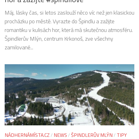
Máj, lásky čas, si letos zaslouží něco víc než jen klasickou
procházku po městě. Vyrazte do Špindlu a zažijte
romantiku v kulisách hor, která má skutečnou atmosféru.
Špindlerův Mlýn, centrum Krkonoš, zve všechny
zamilované...
NÁDHERNÁMÍSTA.CZ
/
NEWS
/
ŠPINDLERŮV MLÝN
/
TIPY