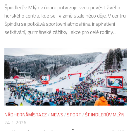
Špindlerův Mlýn v únoru potvrzuje svou pověst živého
horského centra, kde se i v zimě stále něco děje. V centru
Špindlu se potkává sportovní atmosféra, inspirativní
setkávání, gurmánské zážitky i akce pro celé rodiny....
NÁDHERNÁMÍSTA.CZ
/
NEWS
/
SPORT
/
ŠPINDLERŮV MLÝN
24. 1. 2026