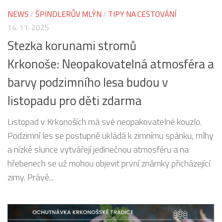
NEWS
/
ŠPINDLERŮV MLÝN
/
TIPY NA CESTOVÁNÍ
14. 11. 2025
Stezka korunami stromů
Krkonoše: Neopakovatelná atmosféra a
barvy podzimního lesa budou v
listopadu pro děti zdarma
Listopad v Krkonoších má své neopakovatelné kouzlo.
Podzimní les se postupně ukládá k zimnímu spánku, mlhy
a nízké slunce vytvářejí jedinečnou atmosféru a na
hřebenech se už mohou objevit první známky přicházející
zimy. Právě...