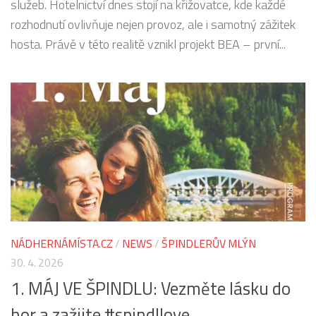
služeb. Hotelnictví dnes stojí na křižovatce, kde každé
rozhodnutí ovlivňuje nejen provoz, ale i samotný zážitek
hosta. Právě v této realitě vznikl projekt BEA – první...
NÁDHERNÁMÍSTA.CZ
/
NEWS
/
ŠPINDLERŮV MLÝN
30. 4. 2026
1. MÁJ VE ŠPINDLU: Vezměte lásku do
hor a zažijte #spindllove