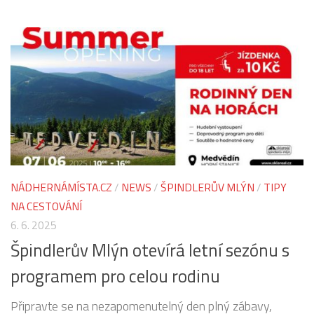
NÁDHERNÁMÍSTA.CZ
/
NEWS
/
ŠPINDLERŮV MLÝN
/
TIPY
NA CESTOVÁNÍ
6. 6. 2025
Špindlerův Mlýn otevírá letní sezónu s
programem pro celou rodinu
Připravte se na nezapomenutelný den plný zábavy,