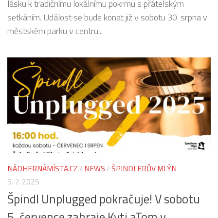
lásku k tradičnímu lokálnímu pokrmu s přátelským
setkáním. Událost se bude konat již v sobotu 30. srpna v
městském parku v centru...
NÁDHERNÁMÍSTA.CZ
/
NEWS
/
ŠPINDLERŮV MLÝN
5. 7. 2025
Špindl Unplugged pokračuje! V sobotu
5. července zahraje Kyti aTom v