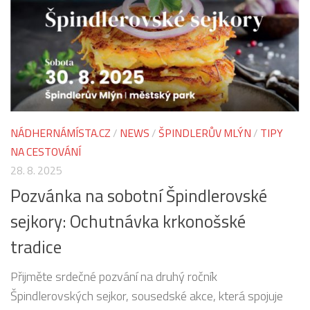
NÁDHERNÁMÍSTA.CZ
/
NEWS
/
ŠPINDLERŮV MLÝN
/
TIPY
NA CESTOVÁNÍ
28. 8. 2025
Pozvánka na sobotní Špindlerovské
sejkory: Ochutnávka krkonošské
tradice
Přijměte srdečné pozvání na druhý ročník
Špindlerovských sejkor, sousedské akce, která spojuje