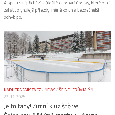
A spolu s ní přichází i důležité dopravní úpravy, které mají
zajistit plynulejší příjezdy, méně kolon a bezpečnější
pohyb po...
NÁDHERNÁMÍSTA.CZ
/
NEWS
/
ŠPINDLERŮV MLÝN
22. 11. 2025
Je to tady! Zimní kluziště ve