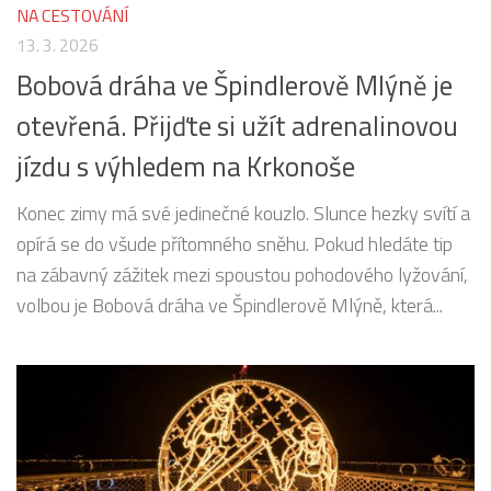
NA CESTOVÁNÍ
13. 3. 2026
Bobová dráha ve Špindlerově Mlýně je
otevřená. Přijďte si užít adrenalinovou
jízdu s výhledem na Krkonoše
Konec zimy má své jedinečné kouzlo. Slunce hezky svítí a
opírá se do všude přítomného sněhu. Pokud hledáte tip
na zábavný zážitek mezi spoustou pohodového lyžování,
volbou je Bobová dráha ve Špindlerově Mlýně, která...