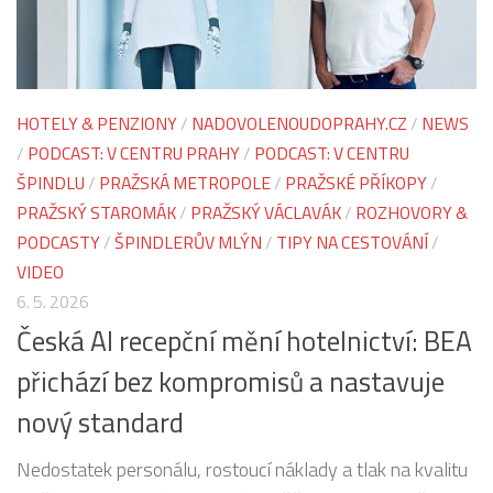
HOTELY & PENZIONY
/
NADOVOLENOUDOPRAHY.CZ
/
NEWS
/
PODCAST: V CENTRU PRAHY
/
PODCAST: V CENTRU
ŠPINDLU
/
PRAŽSKÁ METROPOLE
/
PRAŽSKÉ PŘÍKOPY
/
PRAŽSKÝ STAROMÁK
/
PRAŽSKÝ VÁCLAVÁK
/
ROZHOVORY &
PODCASTY
/
ŠPINDLERŮV MLÝN
/
TIPY NA CESTOVÁNÍ
/
VIDEO
6. 5. 2026
Česká AI recepční mění hotelnictví: BEA
přichází bez kompromisů a nastavuje
nový standard
Nedostatek personálu, rostoucí náklady a tlak na kvalitu