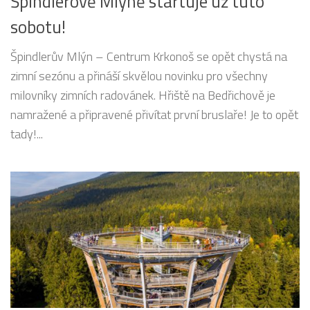
Špindlerově Mlýně startuje už tuto
sobotu!
Špindlerův Mlýn – Centrum Krkonoš se opět chystá na
zimní sezónu a přináší skvělou novinku pro všechny
milovníky zimních radovánek. Hřiště na Bedřichově je
namražené a připravené přivítat první bruslaře! Je to opět
tady!...