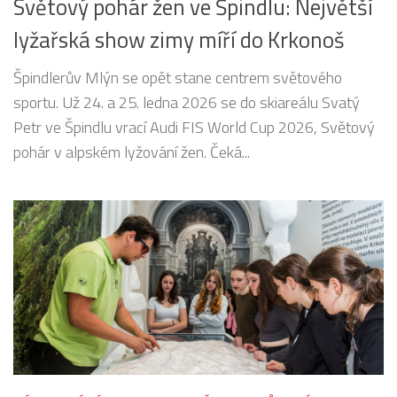
Světový pohár žen ve Špindlu: Největší
lyžařská show zimy míří do Krkonoš
Špindlerův Mlýn se opět stane centrem světového
sportu. Už 24. a 25. ledna 2026 se do skiareálu Svatý
Petr ve Špindlu vrací Audi FIS World Cup 2026, Světový
pohár v alpském lyžování žen. Čeká...