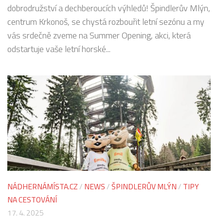
dobrodružství a dechberoucích výhledů! Špindlerův Mlýn,
centrum Krkonoš, se chystá rozbouřit letní sezónu a my
vás srdečně zveme na Summer Opening, akci, která
odstartuje vaše letní horské...
NÁDHERNÁMÍSTA.CZ
/
NEWS
/
ŠPINDLERŮV MLÝN
/
TIPY
NA CESTOVÁNÍ
17. 4. 2025