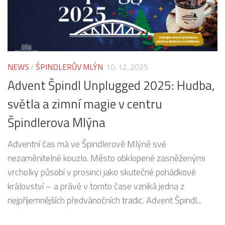
NEWS
/
ŠPINDLERŮV MLÝN
10. 12. 2025
Advent Špindl Unplugged 2025: Hudba,
světla a zimní magie v centru
Špindlerova Mlýna
Adventní čas má ve Špindlerově Mlýně své
nezaměnitelné kouzlo. Město obklopené zasněženými
vrcholky působí v prosinci jako skutečné pohádkové
království – a právě v tomto čase vzniká jedna z
nejpříjemnějších předvánočních tradic. Advent Špindl...