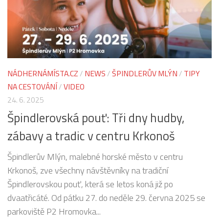
NÁDHERNÁMÍSTA.CZ
/
NEWS
/
ŠPINDLERŮV MLÝN
/
TIPY
NA CESTOVÁNÍ
/
VIDEO
24. 6. 2025
Špindlerovská pouť: Tři dny hudby,
zábavy a tradic v centru Krkonoš
Špindlerův Mlýn, malebné horské město v centru
Krkonoš, zve všechny návštěvníky na tradiční
Špindlerovskou pouť, která se letos koná již po
dvaatřicáté. Od pátku 27. do neděle 29. června 2025 se
parkoviště P2 Hromovka...