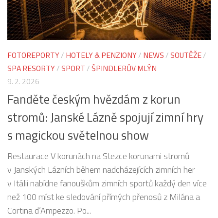
FOTOREPORTY
/
HOTELY & PENZIONY
/
NEWS
/
SOUTĚŽE
/
SPA RESORTY
/
SPORT
/
ŠPINDLERŮV MLÝN
9. 2. 2026
Fanděte českým hvězdám z korun
stromů: Janské Lázně spojují zimní hry
s magickou světelnou show
Restaurace V korunách na Stezce korunami stromů
v Janských Lázních během nadcházejících zimních her
v Itálii nabídne fanouškům zimních sportů každý den více
než 100 míst ke sledování přímých přenosů z Milána a
Cortina d’Ampezzo. Po...