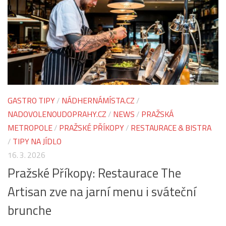
GASTRO TIPY
/
NÁDHERNÁMÍSTA.CZ
/
NADOVOLENOUDOPRAHY.CZ
/
NEWS
/
PRAŽSKÁ
METROPOLE
/
PRAŽSKÉ PŘÍKOPY
/
RESTAURACE & BISTRA
/
TIPY NA JÍDLO
16. 3. 2026
Pražské Příkopy: Restaurace The
Artisan zve na jarní menu i sváteční
brunche