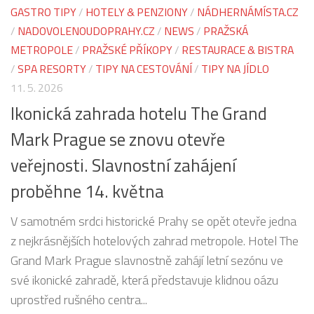
GASTRO TIPY
/
HOTELY & PENZIONY
/
NÁDHERNÁMÍSTA.CZ
/
NADOVOLENOUDOPRAHY.CZ
/
NEWS
/
PRAŽSKÁ
METROPOLE
/
PRAŽSKÉ PŘÍKOPY
/
RESTAURACE & BISTRA
/
SPA RESORTY
/
TIPY NA CESTOVÁNÍ
/
TIPY NA JÍDLO
11. 5. 2026
Ikonická zahrada hotelu The Grand
Mark Prague se znovu otevře
veřejnosti. Slavnostní zahájení
proběhne 14. května
V samotném srdci historické Prahy se opět otevře jedna
z nejkrásnějších hotelových zahrad metropole. Hotel The
Grand Mark Prague slavnostně zahájí letní sezónu ve
své ikonické zahradě, která představuje klidnou oázu
uprostřed rušného centra...