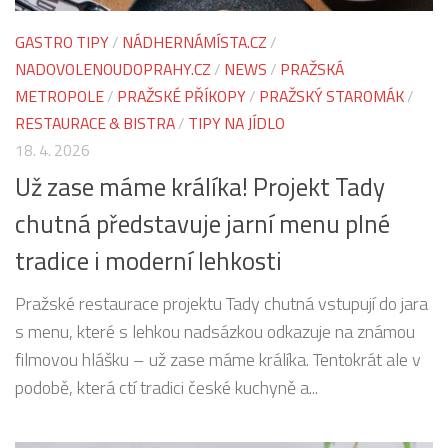
GASTRO TIPY
/
NÁDHERNÁMÍSTA.CZ
/
NADOVOLENOUDOPRAHY.CZ
/
NEWS
/
PRAŽSKÁ
METROPOLE
/
PRAŽSKÉ PŘÍKOPY
/
PRAŽSKÝ STAROMÁK
/
RESTAURACE & BISTRA
/
TIPY NA JÍDLO
18. 4. 2026
Už zase máme králíka! Projekt Tady
chutná představuje jarní menu plné
tradice i moderní lehkosti
Pražské restaurace projektu Tady chutná vstupují do jara
s menu, které s lehkou nadsázkou odkazuje na známou
filmovou hlášku – už zase máme králíka. Tentokrát ale v
podobě, která ctí tradici české kuchyně a...