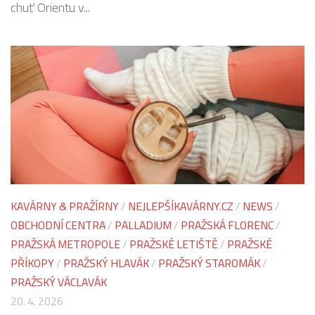
chuť Orientu v...
KAVÁRNY & PRAŽÍRNY
/
NEJLEPŠÍKAVÁRNY.CZ
/
NEWS
/
OBCHODNÍ CENTRA
/
PALLADIUM
/
PRAŽSKÁ FLORENC
/
PRAŽSKÁ METROPOLE
/
PRAŽSKÉ LETIŠTĚ
/
PRAŽSKÉ
PŘÍKOPY
/
PRAŽSKÝ HLAVÁK
/
PRAŽSKÝ STAROMÁK
/
PRAŽSKÝ VÁCLAVÁK
20. 4. 2026