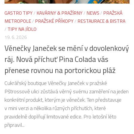
GASTRO TIPY
/
KAVÁRNY & PRAŽÍRNY
/
NEWS
/
PRAŽSKÁ
METROPOLE
/
PRAŽSKÉ PŘÍKOPY
/
RESTAURACE & BISTRA
/
TIPY NA JÍDLO
19. 6. 2026
Věnečky Janeček se mění v dovolenkový
ráj. Nová příchuť Pina Colada vás
přenese rovnou na portorickou pláž
Cukrářský boutique Věnečky Janeček v pražské
Pštrossově ulici zůstává věrný svému zaměření na jeden
konkrétní produkt, kterým je věneček. Ten představuje
v mini verzi a několika různých příchutích, které
pravidelně doplňují limitované edice. Pro letošní léto
připravil...