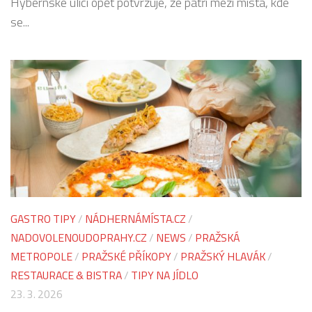
Hybernské ulici opět potvrzuje, že patří mezi místa, kde
se...
GASTRO TIPY
/
NÁDHERNÁMÍSTA.CZ
/
NADOVOLENOUDOPRAHY.CZ
/
NEWS
/
PRAŽSKÁ
METROPOLE
/
PRAŽSKÉ PŘÍKOPY
/
PRAŽSKÝ HLAVÁK
/
RESTAURACE & BISTRA
/
TIPY NA JÍDLO
23. 3. 2026