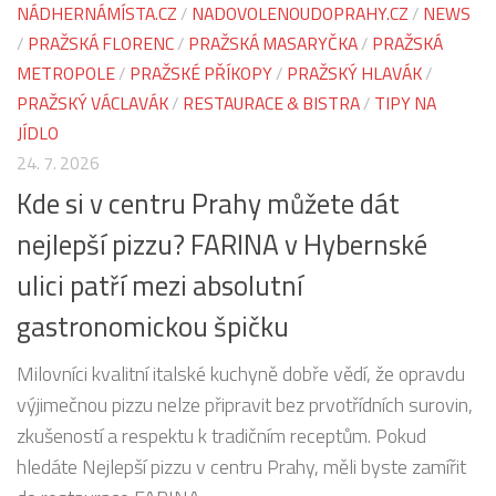
NÁDHERNÁMÍSTA.CZ
/
NADOVOLENOUDOPRAHY.CZ
/
NEWS
/
PRAŽSKÁ FLORENC
/
PRAŽSKÁ MASARYČKA
/
PRAŽSKÁ
METROPOLE
/
PRAŽSKÉ PŘÍKOPY
/
PRAŽSKÝ HLAVÁK
/
PRAŽSKÝ VÁCLAVÁK
/
RESTAURACE & BISTRA
/
TIPY NA
JÍDLO
24. 7. 2026
Kde si v centru Prahy můžete dát
nejlepší pizzu? FARINA v Hybernské
ulici patří mezi absolutní
gastronomickou špičku
Milovníci kvalitní italské kuchyně dobře vědí, že opravdu
výjimečnou pizzu nelze připravit bez prvotřídních surovin,
zkušeností a respektu k tradičním receptům. Pokud
hledáte Nejlepší pizzu v centru Prahy, měli byste zamířit