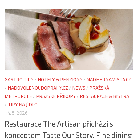
GASTRO TIPY
/
HOTELY & PENZIONY
/
NÁDHERNÁMÍSTA.CZ
/
NADOVOLENOUDOPRAHY.CZ
/
NEWS
/
PRAŽSKÁ
METROPOLE
/
PRAŽSKÉ PŘÍKOPY
/
RESTAURACE & BISTRA
/
TIPY NA JÍDLO
14. 5. 2026
Restaurace The Artisan přichází s
konceptem Taste Our Story. Fine dining