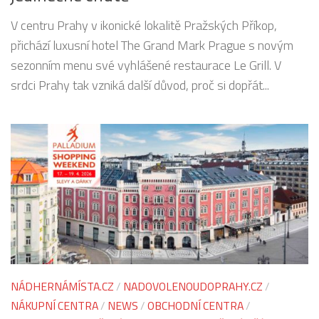
V centru Prahy v ikonické lokalitě Pražských Příkop,
přichází luxusní hotel The Grand Mark Prague s novým
sezonním menu své vyhlášené restaurace Le Grill. V
srdci Prahy tak vzniká další důvod, proč si dopřát...
NÁDHERNÁMÍSTA.CZ
/
NADOVOLENOUDOPRAHY.CZ
/
NÁKUPNÍ CENTRA
/
NEWS
/
OBCHODNÍ CENTRA
/