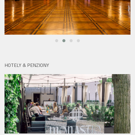
HOTELY & PENZIONY
Hotel Mandarin Oriental na pražské Kampě:
Monastiq BBQ Brunch láká na grilované speciality i