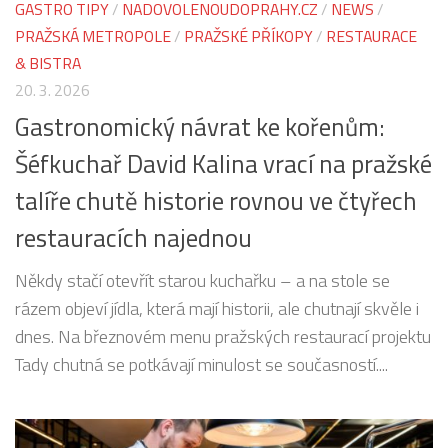
GASTRO TIPY
/
NADOVOLENOUDOPRAHY.CZ
/
NEWS
/
PRAŽSKÁ METROPOLE
/
PRAŽSKÉ PŘÍKOPY
/
RESTAURACE
& BISTRA
20. 3. 2026
Gastronomický návrat ke kořenům:
Šéfkuchař David Kalina vrací na pražské
talíře chutě historie rovnou ve čtyřech
restauracích najednou
Někdy stačí otevřít starou kuchařku – a na stole se
rázem objeví jídla, která mají historii, ale chutnají skvěle i
dnes. Na březnovém menu pražských restaurací projektu
Tady chutná se potkávají minulost se současností....