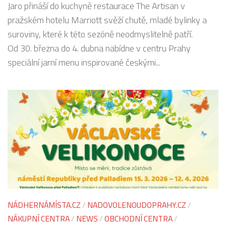
Jaro přináší do kuchyně restaurace The Artisan v
pražském hotelu Marriott svěží chutě, mladé bylinky a
suroviny, které k této sezóně neodmyslitelně patří.
Od 30. března do 4. dubna nabídne v centru Prahy
speciální jarní menu inspirované českými...
NÁDHERNÁMÍSTA.CZ
/
NADOVOLENOUDOPRAHY.CZ
/
NÁKUPNÍ CENTRA
/
NEWS
/
OBCHODNÍ CENTRA
/