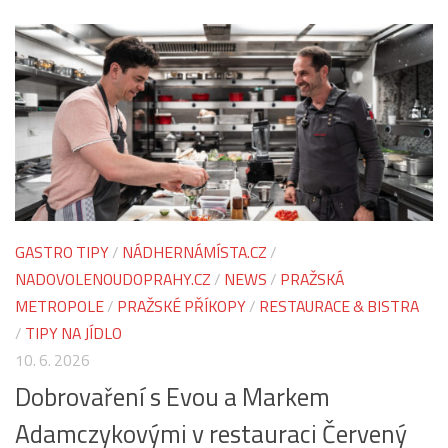
GASTRO TIPY
/
NÁDHERNÁMÍSTA.CZ
/
NADOVOLENOUDOPRAHY.CZ
/
NEWS
/
PRAŽSKÁ
METROPOLE
/
PRAŽSKÉ PŘÍKOPY
/
RESTAURACE & BISTRA
/
TIPY NA JÍDLO
10. 6. 2026
Dobrovaření s Evou a Markem
Adamczykovými v restauraci Červený