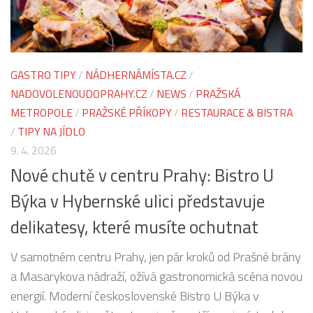
GASTRO TIPY
/
NÁDHERNÁMÍSTA.CZ
/
NADOVOLENOUDOPRAHY.CZ
/
NEWS
/
PRAŽSKÁ
METROPOLE
/
PRAŽSKÉ PŘÍKOPY
/
RESTAURACE & BISTRA
/
TIPY NA JÍDLO
9. 4. 2026
Nové chutě v centru Prahy: Bistro U
Býka v Hybernské ulici představuje
delikatesy, které musíte ochutnat
V samotném centru Prahy, jen pár kroků od Prašné brány
a Masarykova nádraží, ožívá gastronomická scéna novou
energií. Moderní československé Bistro U Býka v