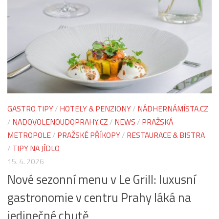
GASTRO TIPY
/
HOTELY & PENZIONY
/
NÁDHERNÁMÍSTA.CZ
/
NADOVOLENOUDOPRAHY.CZ
/
NEWS
/
PRAŽSKÁ
METROPOLE
/
PRAŽSKÉ PŘÍKOPY
/
RESTAURACE & BISTRA
/
TIPY NA JÍDLO
15. 4. 2026
Nové sezonní menu v Le Grill: luxusní
gastronomie v centru Prahy láká na
jedinečné chutě