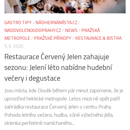
GASTRO TIPY
/
NÁDHERNÁMÍSTA.CZ
/
NADOVOLENOUDOPRAHY.CZ
/
NEWS
/
PRAŽSKÁ
METROPOLE
/
PRAŽSKÉ PŘÍKOPY
/
RESTAURACE & BISTRA
5. 6. 2026
Restaurace Červený Jelen zahajuje
sezonu: Jelení léto nabídne hudební
večery i degustace
Jsou místa, kde člověk během pár minut zapomene, že je
uprostřed hektické metropole. Letos mezi ně opět patří
zahrádka restaurace Červený Jelen v centru Prahy.
Pohoda letního večera, hudba, vůně výtečného jídla,
sklenka perfektně namíchaného...