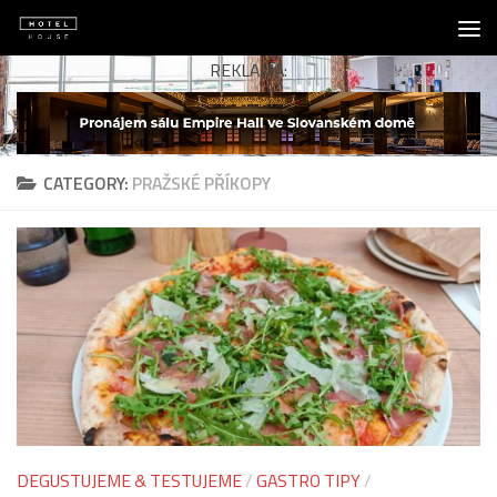
Skip to content
REKLAMA:
CATEGORY:
PRAŽSKÉ PŘÍKOPY
DEGUSTUJEME & TESTUJEME
/
GASTRO TIPY
/