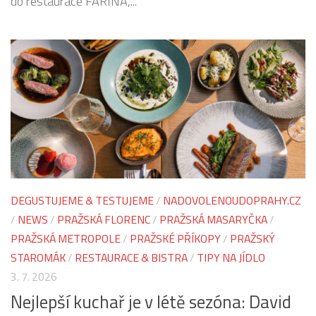
do restaurace FARINA,...
DEGUSTUJEME & TESTUJEME
/
NADOVOLENOUDOPRAHY.CZ
/
NEWS
/
PRAŽSKÁ FLORENC
/
PRAŽSKÁ MASARYČKA
/
PRAŽSKÁ METROPOLE
/
PRAŽSKÉ PŘÍKOPY
/
PRAŽSKÝ
STAROMÁK
/
RESTAURACE & BISTRA
/
TIPY NA JÍDLO
3. 7. 2026
Nejlepší kuchař je v létě sezóna: David