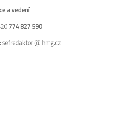
e a vedení
20
774 827 590
:
sefredaktor @ hmg.cz