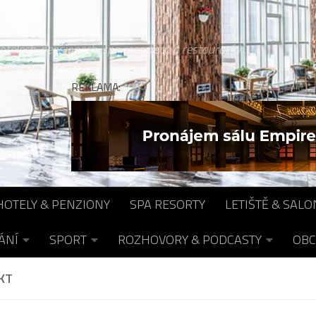
otelech, pensionech, spa resortech a restauracích...
REKLAMA:
HOTELY & PENZIONY
SPA RESORTY
LETIŠTĚ & SALO
ÁNÍ
SPORT
ROZHOVORY & PODCASTY
OBC
KT