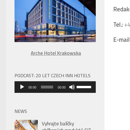
úroveň
Redakc
hlasitosti.
Tel.:
+4
E-mail
Arche Hotel Krakowska
PODCAST: 20 LET CZECH INN HOTELS
Audio
Použitím
00:00
00:00
přehrávač
šipek
nahoru/dolů
zvýšíte
NEWS
nebo
Vyhrajte balíčky
snížíte