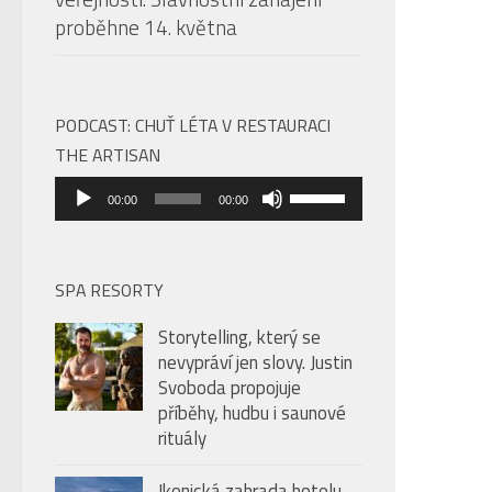
proběhne 14. května
PODCAST: CHUŤ LÉTA V RESTAURACI
THE ARTISAN
Audio
Použitím
00:00
00:00
přehrávač
šipek
nahoru/dolů
zvýšíte
SPA RESORTY
nebo
Storytelling, který se
snížíte
nevypráví jen slovy. Justin
úroveň
Svoboda propojuje
hlasitosti.
příběhy, hudbu i saunové
rituály
Ikonická zahrada hotelu