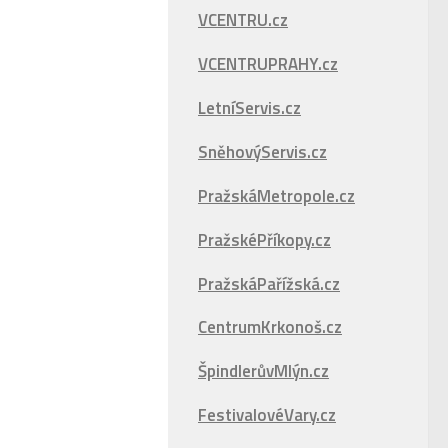
VCENTRU.cz
VCENTRUPRAHY.cz
LetníServis.cz
SněhovýServis.cz
PražskáMetropole.cz
PražskéPříkopy.cz
PražskáPařížská.cz
CentrumKrkonoš.cz
ŠpindlerůvMlýn.cz
FestivalovéVary.cz