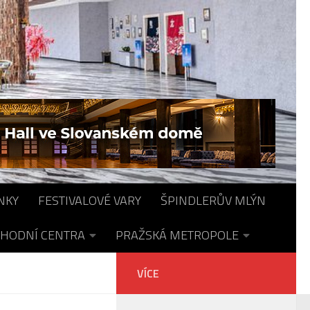
NKY
FESTIVALOVÉ VARY
ŠPINDLERŮV MLÝN
HODNÍ CENTRA
PRAŽSKÁ METROPOLE
VÍCE