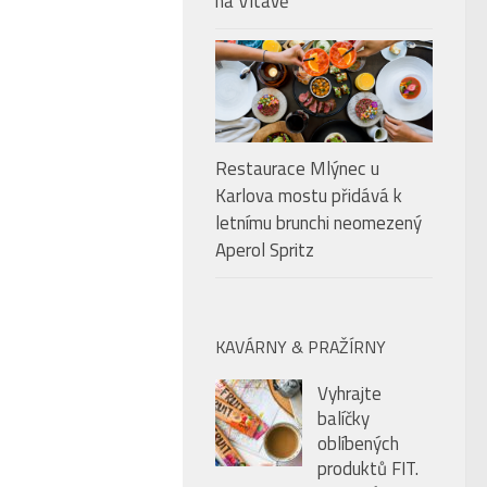
na Vltavě
Restaurace Mlýnec u
Karlova mostu přidává k
letnímu brunchi neomezený
Aperol Spritz
KAVÁRNY & PRAŽÍRNY
Vyhrajte
balíčky
oblíbených
produktů FIT.