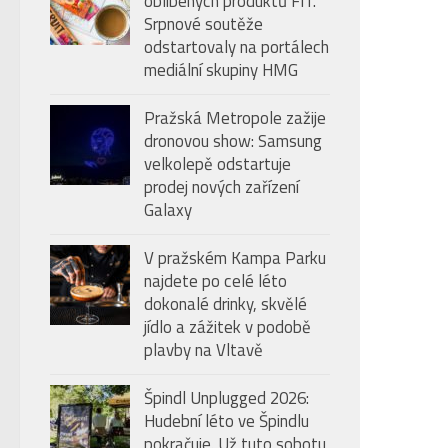
oblíbených produktů FIT.
úroveň
Srpnové soutěže
hlasitosti.
odstartovaly na portálech
mediální skupiny HMG
Pražská Metropole zažije
dronovou show: Samsung
velkolepě odstartuje
prodej nových zařízení
Galaxy
V pražském Kampa Parku
najdete po celé léto
dokonalé drinky, skvělé
jídlo a zážitek v podobě
plavby na Vltavě
Špindl Unplugged 2026:
Hudební léto ve Špindlu
pokračuje. Už tuto sobotu