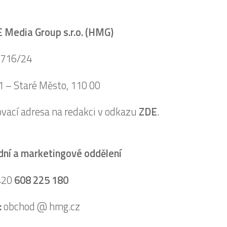
Media Group s.r.o. (HMG)
 716/24
1 – Staré Město, 110 00
vací adresa na redakci v odkazu
ZDE
.
ní a marketingové oddělení
420
608 225 180
:
obchod @ hmg.cz