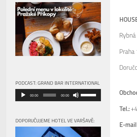
HOUSE 
Rybná
Praha 
Doručo
PODCAST: GRAND BAR INTERNATIONAL
Obchod
Audio
Použitím
00:00
00:00
přehrávač
šipek
Tel.:
+
nahoru/dolů
zvýšíte
DOPORUČUJEME HOTEL VE VARŠAVĚ:
E-mail
nebo
snížíte