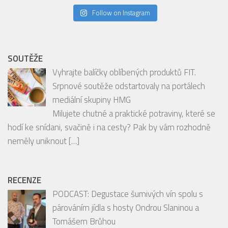
Follow on Instagram
SOUTĚŽE
Vyhrajte balíčky oblíbených produktů FIT.
Srpnové soutěže odstartovaly na portálech
mediální skupiny HMG
Milujete chutné a praktické potraviny, které se
hodí ke snídani, svačině i na cesty? Pak by vám rozhodně
neměly uniknout
[…]
RECENZE
PODCAST: Degustace šumivých vín spolu s
párováním jídla s hosty Ondrou Slaninou a
Tomášem Brůhou