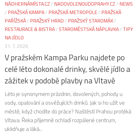
NÁDHERNÁMÍSTA.CZ
/
NADOVOLENOUDOPRAHY.CZ
/
NEWS
/
PRAŽSKÁ KAMPA
/
PRAŽSKÁ METROPOLE
/
PRAŽSKÁ
PAŘÍŽSKÁ
/
PRAŽSKÝ HRAD
/
PRAŽSKÝ STAROMÁK
/
RESTAURACE & BISTRA
/
STAROMĚSTSKÁ NÁPLAVKA
/
TIPY
NA JÍDLO
31. 7. 2026
V pražském Kampa Parku najdete po
celé léto dokonalé drinky, skvělé jídlo a
zážitek v podobě plavby na Vltavě
Léto je synonymem prázdnin, dovolených, pohody u
vody, opalování a osvěžujících drinků. Jak si ho užít ve
městě, když chodíte do práce? Naštěstí Prahou protéká
Vltava. Řeka příjemně ochladí rozpálené centrum,
uklidňuje a láká...