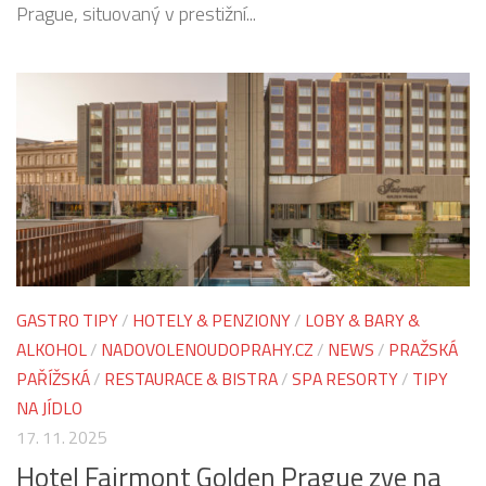
Prague, situovaný v prestižní...
GASTRO TIPY
/
HOTELY & PENZIONY
/
LOBY & BARY &
ALKOHOL
/
NADOVOLENOUDOPRAHY.CZ
/
NEWS
/
PRAŽSKÁ
PAŘÍŽSKÁ
/
RESTAURACE & BISTRA
/
SPA RESORTY
/
TIPY
NA JÍDLO
17. 11. 2025
Hotel Fairmont Golden Prague zve na