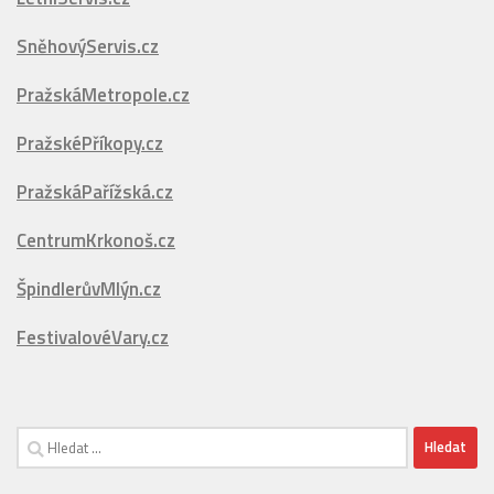
SněhovýServis.cz
PražskáMetropole.cz
PražskéPříkopy.cz
PražskáPařížská.cz
CentrumKrkonoš.cz
ŠpindlerůvMlýn.cz
FestivalovéVary.cz
Vyhledávání