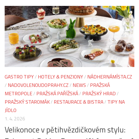
GASTRO TIPY
/
HOTELY & PENZIONY
/
NÁDHERNÁMÍSTA.CZ
/
NADOVOLENOUDOPRAHY.CZ
/
NEWS
/
PRAŽSKÁ
METROPOLE
/
PRAŽSKÁ PAŘÍŽSKÁ
/
PRAŽSKÝ HRAD
/
PRAŽSKÝ STAROMÁK
/
RESTAURACE & BISTRA
/
TIPY NA
JÍDLO
1. 4. 2026
Velikonoce v pětihvězdičkovém stylu: