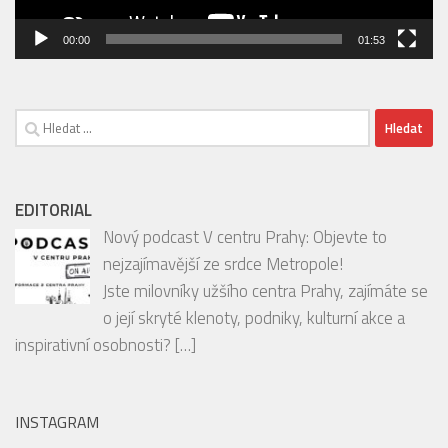
00:00
01:53
Vyhledávání
EDITORIAL
Nový podcast V centru Prahy: Objevte to
nejzajímavější ze srdce Metropole!
Jste milovníky užšího centra Prahy, zajímáte se
o její skryté klenoty, podniky, kulturní akce a
inspirativní osobnosti?
[…]
INSTAGRAM