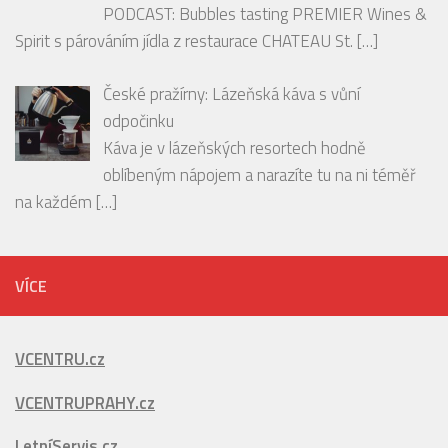
PODCAST: Bubbles tasting PREMIER Wines &
Spirit s párováním jídla z restaurace CHATEAU St.
[…]
České pražírny: Lázeňská káva s vůní
odpočinku
Káva je v lázeňských resortech hodně
oblíbeným nápojem a narazíte tu na ni téměř
na každém
[…]
VÍCE
VCENTRU.cz
VCENTRUPRAHY.cz
LetníServis.cz