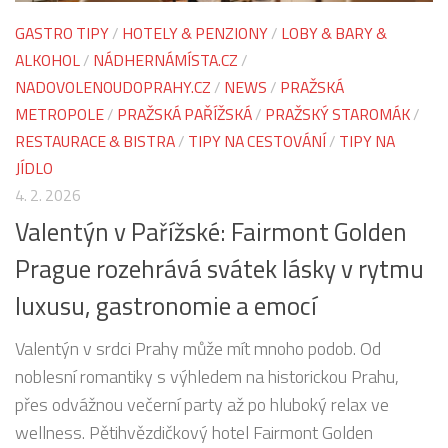
GASTRO TIPY
/
HOTELY & PENZIONY
/
LOBY & BARY &
ALKOHOL
/
NÁDHERNÁMÍSTA.CZ
/
NADOVOLENOUDOPRAHY.CZ
/
NEWS
/
PRAŽSKÁ
METROPOLE
/
PRAŽSKÁ PAŘÍŽSKÁ
/
PRAŽSKÝ STAROMÁK
/
RESTAURACE & BISTRA
/
TIPY NA CESTOVÁNÍ
/
TIPY NA
JÍDLO
4. 2. 2026
Valentýn v Pařížské: Fairmont Golden
Prague rozehrává svátek lásky v rytmu
luxusu, gastronomie a emocí
Valentýn v srdci Prahy může mít mnoho podob. Od
noblesní romantiky s výhledem na historickou Prahu,
přes odvážnou večerní party až po hluboký relax ve
wellness. Pětihvězdičkový hotel Fairmont Golden