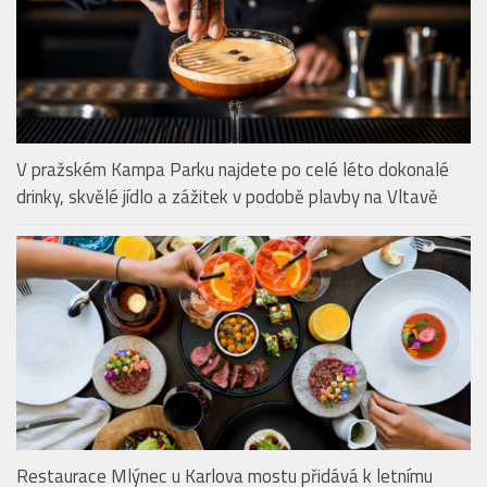
V pražském Kampa Parku najdete po celé léto dokonalé
drinky, skvělé jídlo a zážitek v podobě plavby na Vltavě
Restaurace Mlýnec u Karlova mostu přidává k letnímu