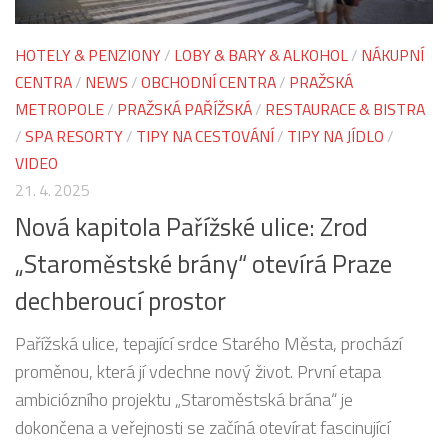
HOTELY & PENZIONY
/
LOBY & BARY & ALKOHOL
/
NÁKUPNÍ
CENTRA
/
NEWS
/
OBCHODNÍ CENTRA
/
PRAŽSKÁ
METROPOLE
/
PRAŽSKÁ PAŘÍŽSKÁ
/
RESTAURACE & BISTRA
/
SPA RESORTY
/
TIPY NA CESTOVÁNÍ
/
TIPY NA JÍDLO
/
VIDEO
21. 4. 2025
Nová kapitola Pařížské ulice: Zrod
„Staroměstské brány“ otevírá Praze
dechberoucí prostor
Pařížská ulice, tepající srdce Starého Města, prochází
proměnou, která jí vdechne nový život. První etapa
ambiciózního projektu „Staroměstská brána“ je
dokončena a veřejnosti se začíná otevírat fascinující