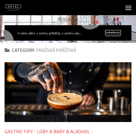
Skip to content
REKLAMA:
CATEGORY:
PRAŽSKÁ PAŘÍŽSKÁ
GASTRO TIPY
/
LOBY & BARY & ALKOHOL
/