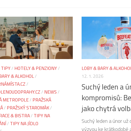
 TIPY
/
HOTELY & PENZIONY
/
LOBY & BARY & ALKOHO
BARY & ALKOHOL
/
12. 1. 2026
NÁMÍSTA.CZ
/
Suchý leden a ú
LENOUDOPRAHY.CZ
/
NEWS
/
kompromisů: Be
Á METROPOLE
/
PRAŽSKÁ
jako chytrá vol
KÁ
/
PRAŽSKÝ STAROMÁK
/
RACE & BISTRA
/
TIPY NA
Suchý leden a únor už 
ÁNÍ
/
TIPY NA JÍDLO
výzvou ke krátkodobé ab