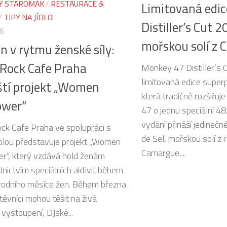
Ý STAROMÁK
/
RESTAURACE &
Limitovaná edi
/
TIPY NA JÍDLO
Distiller’s Cut 2
26
mořskou solí z
n v rytmu ženské síly:
Rock Cafe Praha
Monkey 47 Distiller’s C
limitovaná edice super
tí projekt „Women
která tradičně rozšiřu
wer“
47 o jednu speciální 48
vydání přináší jedinečn
ck Cafe Praha ve spolupráci s
de Sel, mořskou solí z 
lou představuje projekt „Women
Camargue,...
“, který vzdává hold ženám
dnictvím speciálních aktivit během
odního měsíce žen. Během března
těvníci mohou těšit na živá
vystoupení, DJské...