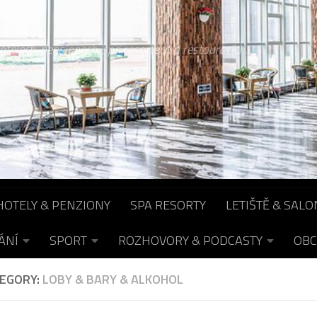
otelech, pensionech, spa resortech a restauracích...
HOTELY & PENZIONY
SPA RESORTY
LETIŠTĚ & SALO
ÁNÍ
SPORT
ROZHOVORY & PODCASTY
OBC
EGORY:
LOBY & BARY & ALKOHOL