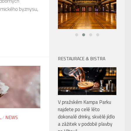
odborných
omického byznysu,
RESTAURACE & BISTRA
V pražském Kampa Parku
najdete po celé léto
dokonalé drinky, skvělé jídlo
L
/
NEWS
a zážitek v podobě plavby