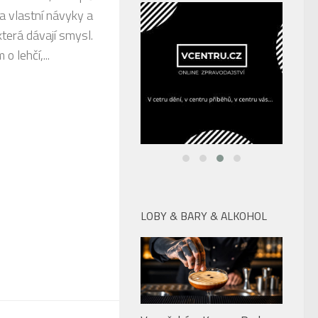
na vlastní návyky a
která dávají smysl.
o lehčí,...
LOBY & BARY & ALKOHOL