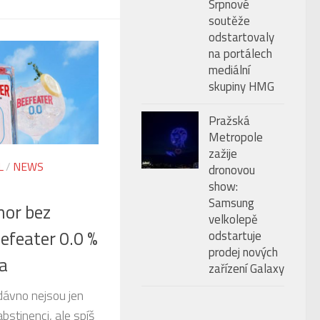
Srpnové
soutěže
odstartovaly
na portálech
mediální
skupiny HMG
Pražská
Metropole
zažije
L
/
NEWS
dronovou
show:
Samsung
nor bez
velkolepě
efeater 0.0 %
odstartuje
prodej nových
ba
zařízení Galaxy
dávno nejsou jen
stinenci, ale spíš