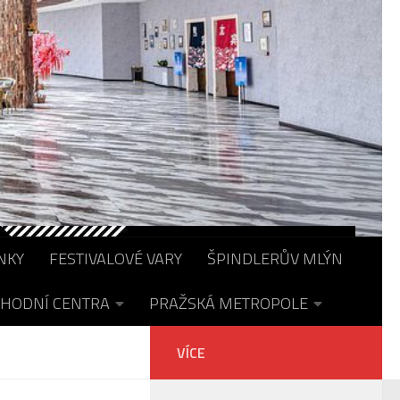
NKY
FESTIVALOVÉ VARY
ŠPINDLERŮV MLÝN
HODNÍ CENTRA
PRAŽSKÁ METROPOLE
VÍCE