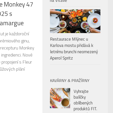
na Vltavě
ce Monkey 47
025 s
 Camargue
ut je každoroční
Restaurace Mlýnec u
prémiového ginu,
Karlova mostu přidává k
je recepturu Monkey
letnímu brunchi neomezený
. ingredienci. Nové
Aperol Spritz
é propojení s Fleur
růžových plání
KAVÁRNY & PRAŽÍRNY
Vyhrajte
balíčky
oblíbených
produktů FIT.