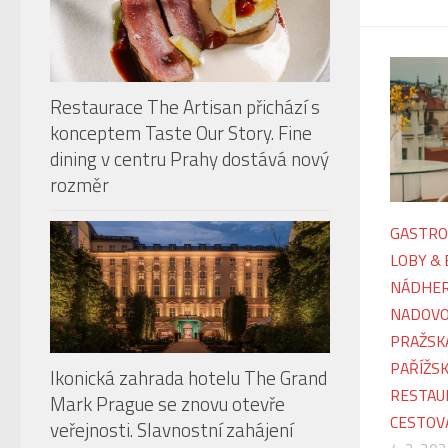
Restaurace The Artisan přichází s
konceptem Taste Our Story. Fine
dining v centru Prahy dostává nový
rozměr
GASTRO
LOBY & 
NÁDHER
NADOVO
PRAŽSK
PAŘÍŽS
Ikonická zahrada hotelu The Grand
RESTAU
Mark Prague se znovu otevře
CESTOV
veřejnosti. Slavnostní zahájení