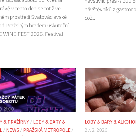
navštívilo přes 4 500 
rávě v tento den se totiž ve
návštěvníků z gastron
ném prostředí Svatováclavské
což...
pod Pražským hradem uskuteční
 WINE FEST 2026. Festival
..
Y & PRAŽÍRNY
/
LOBY & BARY &
LOBY & BARY & ALKOHO
L
/
NEWS
/
PRAŽSKÁ METROPOLE
/
27. 2. 2026