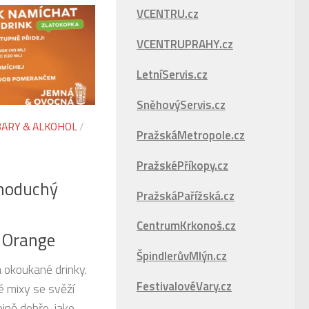
VCENTRU.cz
VCENTRUPRAHY.cz
LetníServis.cz
SněhovýServis.cz
BARY & ALKOHOL
/
PražskáMetropole.cz
PražskéPříkopy.cz
dnoduchý
PražskáPařížská.cz
CentrumKrkonoš.cz
r Orange
ŠpindlerůvMlýn.cz
 okoukané drinky.
FestivalovéVary.cz
é mixy se svěží
ejně dobře, jako