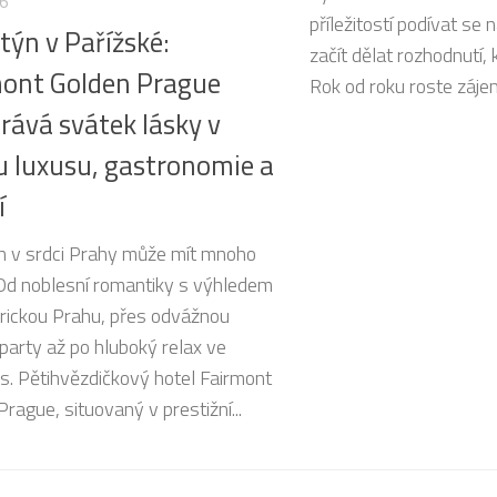
26
příležitostí podívat se 
týn v Pařížské:
začít dělat rozhodnutí, 
mont Golden Prague
Rok od roku roste zájem 
rává svátek lásky v
 luxusu, gastronomie a
í
n v srdci Prahy může mít mnoho
Od noblesní romantiky s výhledem
orickou Prahu, přes odvážnou
 party až po hluboký relax ve
s. Pětihvězdičkový hotel Fairmont
rague, situovaný v prestižní...