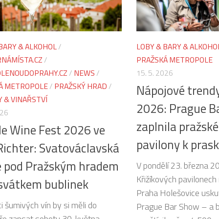
BARY & ALKOHOL
/
LOBY & BARY & ALKOHO
NÁMÍSTA.CZ
/
PRAŽSKÁ METROPOLE
LENOUDOPRAHY.CZ
/
NEWS
/
15. 5. 2026
Á METROPOLE
/
PRAŽSKÝ HRAD
/
Nápojové trendy
 & VINAŘSTVÍ
2026: Prague B
026
zaplnila pražské
e Wine Fest 2026 ve
pavilony k pras
 Richter: Svatováclavská
e pod Pražským hradem
V pondělí 23. března 2
Křižíkových pavilonech 
 svátkem bublinek
Praha Holešovice uskut
i šumivých vín by si měli do
Prague Bar Show – a by
ře zapsat sobotu 30. května