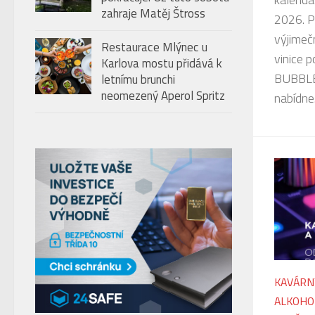
zahraje Matěj Štross
2026. P
výjimeč
Restaurace Mlýnec u
vinice 
Karlova mostu přidává k
BUBBLE
letnímu brunchi
neomezený Aperol Spritz
nabídne.
KAVÁRN
ALKOHO