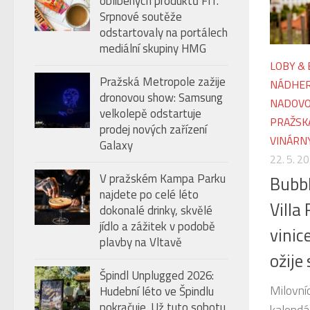
oblíbených produktů FIT.
úroveň
Srpnové soutěže
hlasitosti.
odstartovaly na portálech
mediální skupiny HMG
LOBY & 
Pražská Metropole zažije
NÁDHER
dronovou show: Samsung
NADOVO
velkolepě odstartuje
PRAŽSK
prodej nových zařízení
VINÁRNY
Galaxy
22. 5. 2
V pražském Kampa Parku
Bubbl
najdete po celé léto
Villa
dokonalé drinky, skvělé
jídlo a zážitek v podobě
vinic
plavby na Vltavě
ožije
Špindl Unplugged 2026:
Milovníc
Hudební léto ve Špindlu
pokračuje. Už tuto sobotu
kalendá