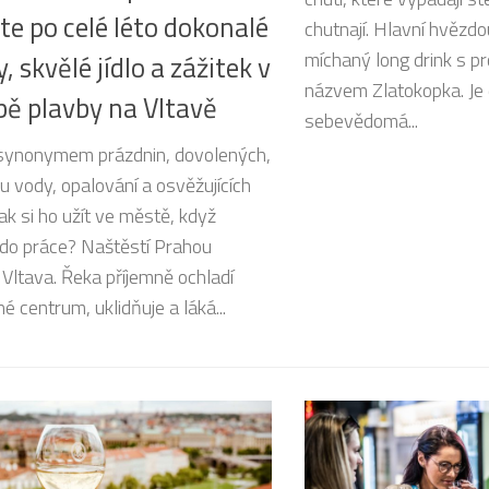
te po celé léto dokonalé
chutnají. Hlavní hvězdo
míchaný long drink s p
, skvělé jídlo a zážitek v
názvem Zlatokopka. Je 
ě plavby na Vltavě
sebevědomá...
 synonymem prázdnin, dovolených,
u vody, opalování a osvěžujících
Jak si ho užít ve městě, když
 do práce? Naštěstí Prahou
 Vltava. Řeka příjemně ochladí
é centrum, uklidňuje a láká...