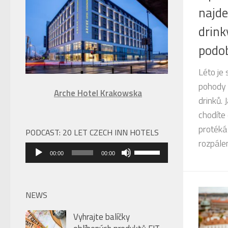
najde
úroveň
hlasitosti.
drinky
podob
Léto je
pohody 
Arche Hotel Krakowska
drinků. 
chodíte
protéká
PODCAST: 20 LET CZECH INN HOTELS
rozpálen
Audio
Použitím
00:00
00:00
přehrávač
šipek
nahoru/dolů
zvýšíte
NEWS
nebo
Vyhrajte balíčky
snížíte