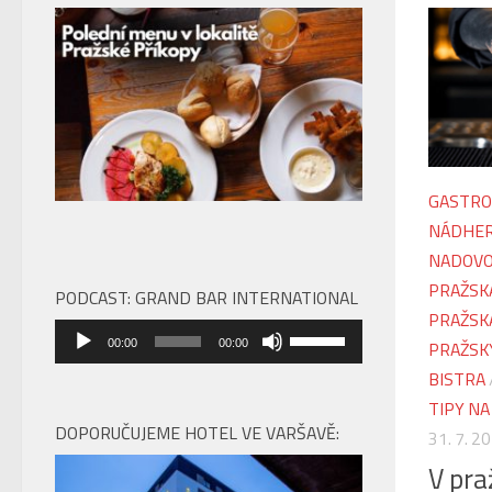
GASTRO
NÁDHER
NADOVO
PRAŽSK
PODCAST: GRAND BAR INTERNATIONAL
PRAŽSK
Audio
Použitím
PRAŽSK
00:00
00:00
přehrávač
šipek
BISTRA
nahoru/dolů
TIPY NA
zvýšíte
DOPORUČUJEME HOTEL VE VARŠAVĚ:
31. 7. 2
nebo
V pr
snížíte