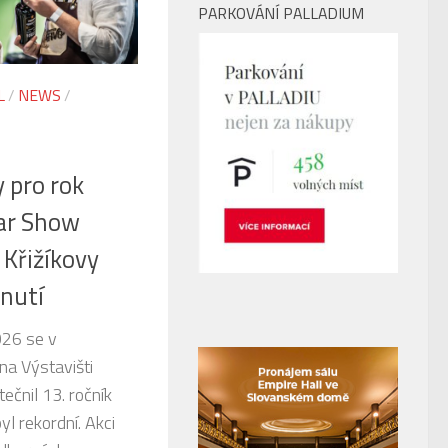
PARKOVÁNÍ PALLADIUM
L
/
NEWS
/
 pro rok
ar Show
 Křižíkovy
knutí
026 se v
na Výstavišti
ečnil 13. ročník
l rekordní. Akci