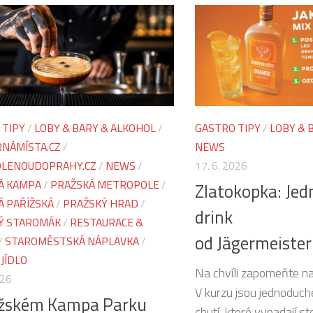
 TIPY
/
LOBY & BARY & ALKOHOL
/
GASTRO TIPY
/
LOBY & 
NÁMÍSTA.CZ
/
NEWS
LENOUDOPRAHY.CZ
/
NEWS
/
17. 6. 2026
Á KAMPA
/
PRAŽSKÁ METROPOLE
/
Zlatokopka: Je
Á PAŘÍŽSKÁ
/
PRAŽSKÝ HRAD
/
drink
Ý STAROMÁK
/
RESTAURACE &
od Jägermeiste
/
STAROMĚSTSKÁ NÁPLAVKA
/
 JÍDLO
Na chvíli zapomeňte na
026
V kurzu jsou jednoduch
ažském Kampa Parku
chutí, které vypadají st