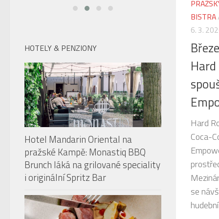
PRAŽSK
BISTRA
6. 3. 20
Březe
HOTELY & PENZIONY
Hard 
spouš
Empo
Hard Ro
Coca-Co
Hotel Mandarin Oriental na
Empower
pražské Kampě: Monastiq BBQ
Brunch láká na grilované speciality
prostře
i originální Spritz Bar
Mezinár
se návš
hudební 