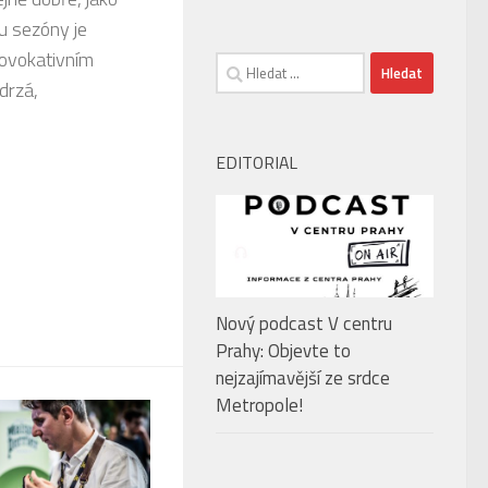
u sezóny je
rovokativním
Vyhledávání
drzá,
EDITORIAL
Nový podcast V centru
Prahy: Objevte to
nejzajímavější ze srdce
Metropole!