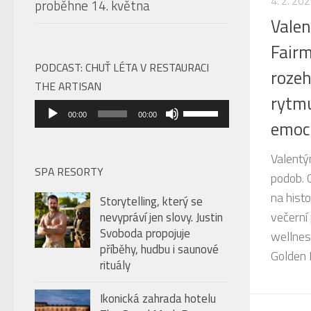
4. 2. 20
proběhne 14. května
Valen
Fair
PODCAST: CHUŤ LÉTA V RESTAURACI
rozeh
THE ARTISAN
rytmu
Audio
Použitím
00:00
00:00
emoc
přehrávač
šipek
nahoru/dolů
Valentý
zvýšíte
SPA RESORTY
podob. 
nebo
na hist
Storytelling, který se
snížíte
večerní
nevypráví jen slovy. Justin
úroveň
Svoboda propojuje
wellnes
hlasitosti.
příběhy, hudbu i saunové
Golden P
rituály
Ikonická zahrada hotelu