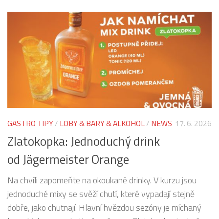
GASTRO TIPY
/
LOBY & BARY & ALKOHOL
/
NEWS
17. 6. 2026
Zlatokopka: Jednoduchý drink
od Jägermeister Orange
Na chvíli zapomeňte na okoukané drinky. V kurzu jsou
jednoduché mixy se svěží chutí, které vypadají stejně
dobře, jako chutnají. Hlavní hvězdou sezóny je míchaný