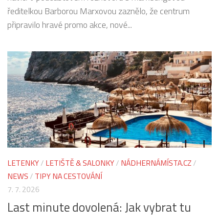
ředitelkou Barborou Marxovou zaznělo, že centrum
připravilo hravé promo akce, nové...
LETENKY
/
LETIŠTĚ & SALONKY
/
NÁDHERNÁMÍSTA.CZ
/
NEWS
/
TIPY NA CESTOVÁNÍ
7. 7. 2026
Last minute dovolená: Jak vybrat tu