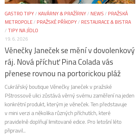
GASTRO TIPY
/
KAVÁRNY & PRAŽÍRNY
/
NEWS
/
PRAŽSKÁ
METROPOLE
/
PRAŽSKÉ PŘÍKOPY
/
RESTAURACE & BISTRA
/
TIPY NA JÍDLO
19. 6. 2026
Věnečky Janeček se mění v dovolenkový
ráj. Nová příchuť Pina Colada vás
přenese rovnou na portorickou pláž
Cukrářský boutique Věnečky Janeček v pražské
Pštrossově ulici zůstává věrný svému zaměření na jeden
konkrétní produkt, kterým je věneček. Ten představuje
v mini verzi a několika různých příchutích, které
pravidelně doplňují limitované edice. Pro letošní léto
připravil...