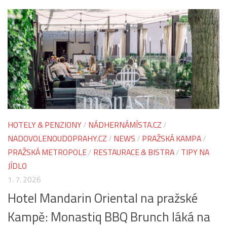
HOTELY & PENZIONY
/
NÁDHERNÁMÍSTA.CZ
/
NADOVOLENOUDOPRAHY.CZ
/
NEWS
/
PRAŽSKÁ KAMPA
/
PRAŽSKÁ METROPOLE
/
RESTAURACE & BISTRA
/
TIPY NA
JÍDLO
1. 7. 2026
Hotel Mandarin Oriental na pražské
Kampě: Monastiq BBQ Brunch láká na