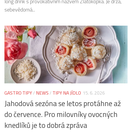
long drink s provokativním názvem Zlatokopka. Je drzá,
sebevědomá...
GASTRO TIPY
/
NEWS
/
TIPY NA JÍDLO
15. 6. 2026
Jahodová sezóna se letos protáhne až
do července. Pro milovníky ovocných
knedlíků je to dobrá zpráva