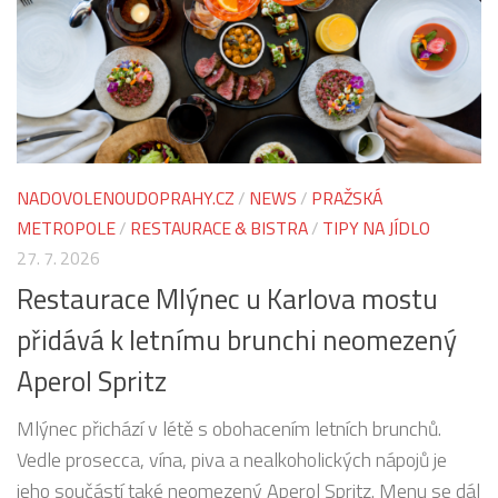
NADOVOLENOUDOPRAHY.CZ
/
NEWS
/
PRAŽSKÁ
METROPOLE
/
RESTAURACE & BISTRA
/
TIPY NA JÍDLO
27. 7. 2026
Restaurace Mlýnec u Karlova mostu
přidává k letnímu brunchi neomezený
Aperol Spritz
Mlýnec přichází v létě s obohacením letních brunchů.
Vedle prosecca, vína, piva a nealkoholických nápojů je
jeho součástí také neomezený Aperol Spritz. Menu se dál