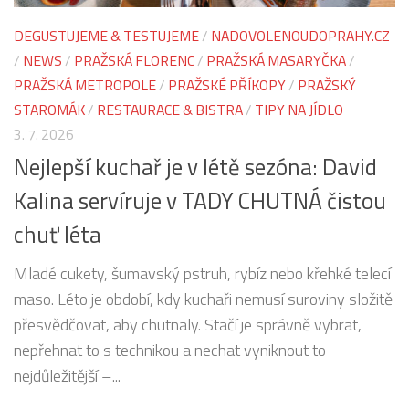
DEGUSTUJEME & TESTUJEME
/
NADOVOLENOUDOPRAHY.CZ
/
NEWS
/
PRAŽSKÁ FLORENC
/
PRAŽSKÁ MASARYČKA
/
PRAŽSKÁ METROPOLE
/
PRAŽSKÉ PŘÍKOPY
/
PRAŽSKÝ
STAROMÁK
/
RESTAURACE & BISTRA
/
TIPY NA JÍDLO
3. 7. 2026
Nejlepší kuchař je v létě sezóna: David
Kalina servíruje v TADY CHUTNÁ čistou
chuť léta
Mladé cukety, šumavský pstruh, rybíz nebo křehké telecí
maso. Léto je období, kdy kuchaři nemusí suroviny složitě
přesvědčovat, aby chutnaly. Stačí je správně vybrat,
nepřehnat to s technikou a nechat vyniknout to
nejdůležitější –...