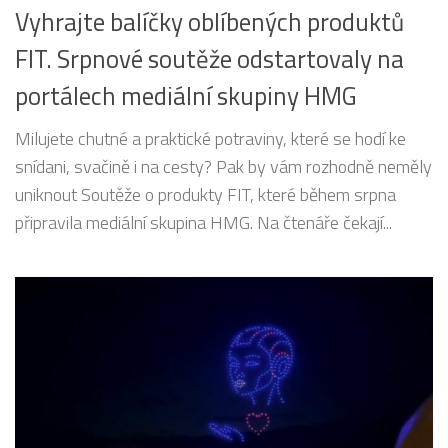
Vyhrajte balíčky oblíbených produktů
FIT. Srpnové soutěže odstartovaly na
portálech mediální skupiny HMG
Milujete chutné a praktické potraviny, které se hodí ke
snídani, svačině i na cesty? Pak by vám rozhodně neměly
uniknout Soutěže o produkty FIT, které během srpna
připravila mediální skupina HMG. Na čtenáře čekají...