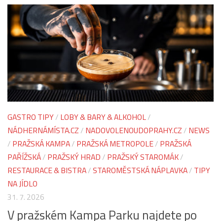
GASTRO TIPY
/
LOBY & BARY & ALKOHOL
/
NÁDHERNÁMÍSTA.CZ
/
NADOVOLENOUDOPRAHY.CZ
/
NEWS
/
PRAŽSKÁ KAMPA
/
PRAŽSKÁ METROPOLE
/
PRAŽSKÁ
PAŘÍŽSKÁ
/
PRAŽSKÝ HRAD
/
PRAŽSKÝ STAROMÁK
/
RESTAURACE & BISTRA
/
STAROMĚSTSKÁ NÁPLAVKA
/
TIPY
NA JÍDLO
31. 7. 2026
V pražském Kampa Parku najdete po