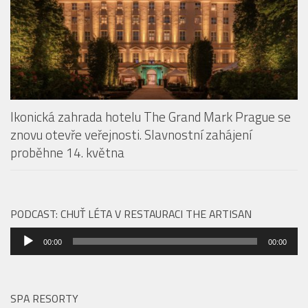
Ikonická zahrada hotelu The Grand Mark Prague se
znovu otevře veřejnosti. Slavnostní zahájení
proběhne 14. května
PODCAST: CHUŤ LÉTA V RESTAURACI THE ARTISAN
Audio
00:00
00:00
přehrávač
SPA RESORTY
Storytelling, který se nevypráví jen slovy.
Justin Svoboda propojuje příběhy, hudbu i
saunové rituály