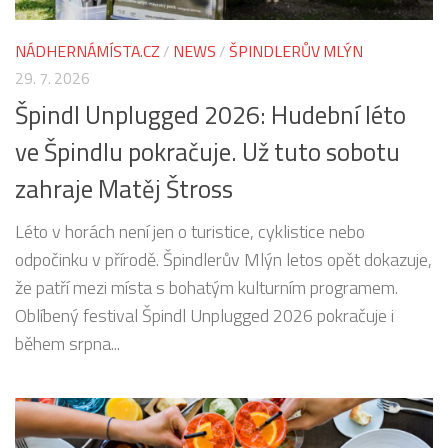
NÁDHERNÁMÍSTA.CZ
/
NEWS
/
ŠPINDLERŮV MLÝN
29. 7. 2026
Špindl Unplugged 2026: Hudební léto
ve Špindlu pokračuje. Už tuto sobotu
zahraje Matěj Štross
Léto v horách není jen o turistice, cyklistice nebo
odpočinku v přírodě. Špindlerův Mlýn letos opět dokazuje,
že patří mezi místa s bohatým kulturním programem.
Oblíbený festival Špindl Unplugged 2026 pokračuje i
během srpna...