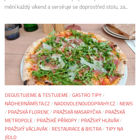
mění každý víkend a servíruje se doprostřed stolu, za...
DEGUSTUJEME & TESTUJEME
/
GASTRO TIPY
/
NÁDHERNÁMÍSTA.CZ
/
NADOVOLENOUDOPRAHY.CZ
/
NEWS
/
PRAŽSKÁ FLORENC
/
PRAŽSKÁ MASARYČKA
/
PRAŽSKÁ
METROPOLE
/
PRAŽSKÉ PŘÍKOPY
/
PRAŽSKÝ HLAVÁK
/
PRAŽSKÝ VÁCLAVÁK
/
RESTAURACE & BISTRA
/
TIPY NA
JÍDLO