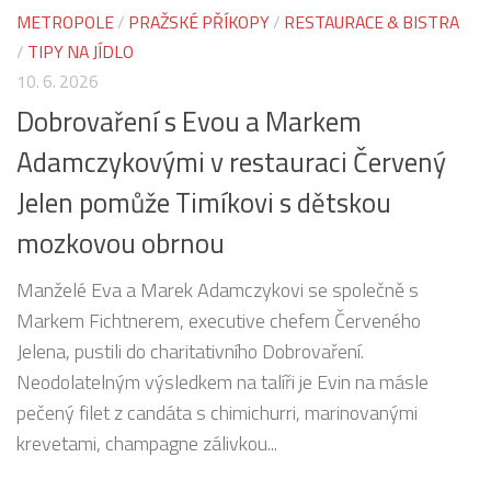
METROPOLE
/
PRAŽSKÉ PŘÍKOPY
/
RESTAURACE & BISTRA
/
TIPY NA JÍDLO
10. 6. 2026
Dobrovaření s Evou a Markem
Adamczykovými v restauraci Červený
Jelen pomůže Timíkovi s dětskou
mozkovou obrnou
Manželé Eva a Marek Adamczykovi se společně s
Markem Fichtnerem, executive chefem Červeného
Jelena, pustili do charitativního Dobrovaření.
Neodolatelným výsledkem na talíři je Evin na másle
pečený filet z candáta s chimichurri, marinovanými
krevetami, champagne zálivkou...