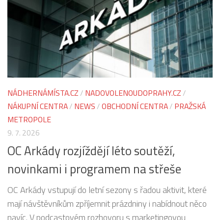
NÁDHERNÁMÍSTA.CZ
/
NADOVOLENOUDOPRAHY.CZ
/
NÁKUPNÍ CENTRA
/
NEWS
/
OBCHODNÍ CENTRA
/
PRAŽSKÁ
METROPOLE
9. 7. 2026
OC Arkády rozjíždějí léto soutěží,
novinkami i programem na střeše
OC Arkády vstupují do letní sezony s řadou aktivit, které
mají návštěvníkům zpříjemnit prázdniny i nabídnout něco
navíc. V podcastovém rozhovoru s marketingovou