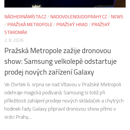
NÁDHERNÁMÍSTA.CZ
/
NADOVOLENOUDOPRAHY.CZ
/
NEWS
/
PRAŽSKÁ METROPOLE
/
PRAŽSKÝ HRAD
/
PRAŽSKÝ
STAROMÁK
2. 8. 2026
Pražská Metropole zažije dronovou
show: Samsung velkolepě odstartuje
prodej nových zařízení Galaxy
Ve čtvrtek 6. srpna se nad Vltavou v Pražské Metropoli
odehraje magická podívaná. Samsung si totiž při
příležitosti zahájení prodeje nových skládaček a chytrých
hodinek řady Galaxy připravil dronovou show přímo v
srdci Prahy....