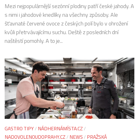
Mezi nejpopulárnější sezónní plodiny patří české jahody. A
s nimi i jahodové knedlíky na všechny způsoby. Ale
šťavnaté červené ovoce z českých polí bylo v ohrožení
kvůli přetrvávajícímu suchu. Deště z posledních dní
naštěstí pomohly. A to je...
GASTRO TIPY
/
NÁDHERNÁMÍSTA.CZ
/
NADOVOLENOUDOPRAHY.CZ
/
NEWS
/
PRAŽSKÁ