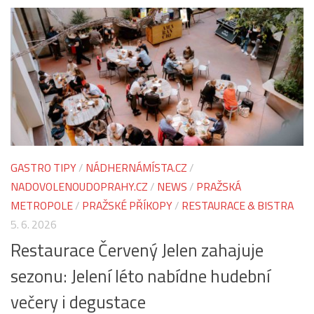
GASTRO TIPY
/
NÁDHERNÁMÍSTA.CZ
/
NADOVOLENOUDOPRAHY.CZ
/
NEWS
/
PRAŽSKÁ
METROPOLE
/
PRAŽSKÉ PŘÍKOPY
/
RESTAURACE & BISTRA
5. 6. 2026
Restaurace Červený Jelen zahajuje
sezonu: Jelení léto nabídne hudební
večery i degustace