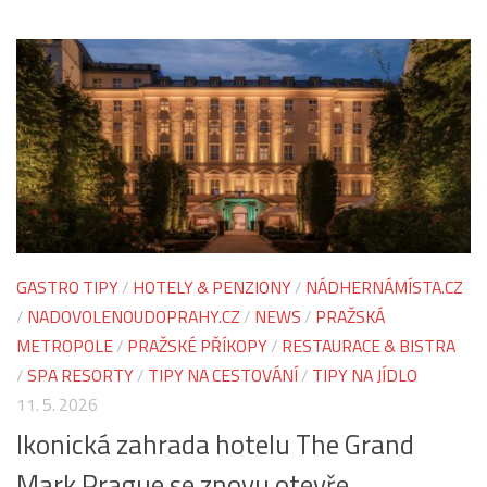
GASTRO TIPY
/
HOTELY & PENZIONY
/
NÁDHERNÁMÍSTA.CZ
/
NADOVOLENOUDOPRAHY.CZ
/
NEWS
/
PRAŽSKÁ
METROPOLE
/
PRAŽSKÉ PŘÍKOPY
/
RESTAURACE & BISTRA
/
SPA RESORTY
/
TIPY NA CESTOVÁNÍ
/
TIPY NA JÍDLO
11. 5. 2026
Ikonická zahrada hotelu The Grand
Mark Prague se znovu otevře