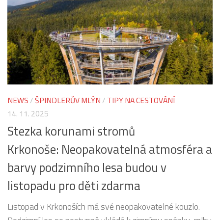
NEWS
/
ŠPINDLERŮV MLÝN
/
TIPY NA CESTOVÁNÍ
14. 11. 2025
Stezka korunami stromů
Krkonoše: Neopakovatelná atmosféra a
barvy podzimního lesa budou v
listopadu pro děti zdarma
Listopad v Krkonoších má své neopakovatelné kouzlo.