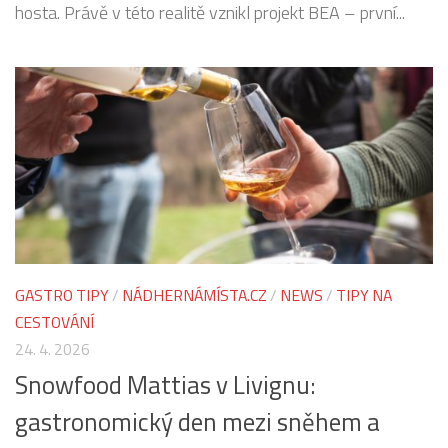
hosta. Právě v této realitě vznikl projekt BEA – první...
GASTRO TIPY
/
NÁDHERNÁMÍSTA.CZ
/
NEWS
/
TIPY NA
CESTOVÁNÍ
24. 4. 2026
Snowfood Mattias v Livignu:
gastronomický den mezi sněhem a