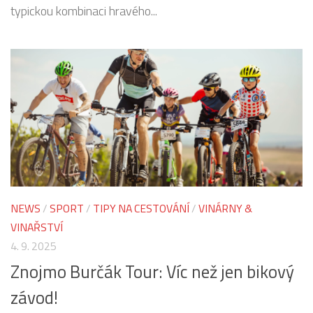
typickou kombinaci hravého...
NEWS
/
SPORT
/
TIPY NA CESTOVÁNÍ
/
VINÁRNY &
VINAŘSTVÍ
4. 9. 2025
Znojmo Burčák Tour: Víc než jen bikový
závod!