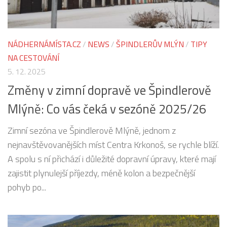
NÁDHERNÁMÍSTA.CZ
/
NEWS
/
ŠPINDLERŮV MLÝN
/
TIPY
NA CESTOVÁNÍ
5. 12. 2025
Změny v zimní dopravě ve Špindlerově
Mlýně: Co vás čeká v sezóně 2025/26
Zimní sezóna ve Špindlerově Mlýně, jednom z
nejnavštěvovanějších míst Centra Krkonoš, se rychle blíží.
A spolu s ní přichází i důležité dopravní úpravy, které mají
zajistit plynulejší příjezdy, méně kolon a bezpečnější
pohyb po...