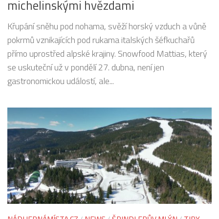
michelinskými hvězdami
Křupání sněhu pod nohama, svěží horský vzduch a vůně
pokrmů vznikajících pod rukama italských šéfkuchařů
přímo uprostřed alpské krajiny. Snowfood Mattias, který
se uskuteční už v pondělí 27. dubna, není jen
gastronomickou událostí, ale...