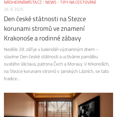
NÁDHERNÁMÍSTA.CZ
/
NEWS
/
TIPY NA CESTOVÁNÍ
26. 9. 2025
Den české státnosti na Stezce
korunami stromů ve znamení
Krakonoše a rodinné zábavy
Neděle 28. září je v kalendáři významným dnem –
slavíme Den české státnosti a uctíváme památku
svatého Václava, patrona Čech a Moravy. V Krkonoších,
na Stezce korunami stromů v Janských Lázních, se tato
tradice...