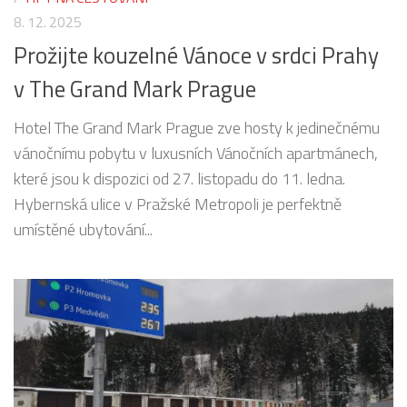
8. 12. 2025
Prožijte kouzelné Vánoce v srdci Prahy
v The Grand Mark Prague
Hotel The Grand Mark Prague zve hosty k jedinečnému
vánočnímu pobytu v luxusních Vánočních apartmánech,
které jsou k dispozici od 27. listopadu do 11. ledna.
Hybernská ulice v Pražské Metropoli je perfektně
umístěné ubytování...