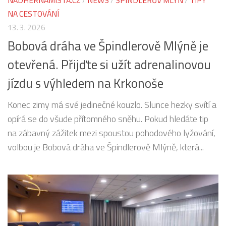
NÁDHERNÁMÍSTA.CZ
/
NEWS
/
ŠPINDLERŮV MLÝN
/
TIPY
NA CESTOVÁNÍ
13. 3. 2026
Bobová dráha ve Špindlerově Mlýně je
otevřená. Přijďte si užít adrenalinovou
jízdu s výhledem na Krkonoše
Konec zimy má své jedinečné kouzlo. Slunce hezky svítí a
opírá se do všude přítomného sněhu. Pokud hledáte tip
na zábavný zážitek mezi spoustou pohodového lyžování,
volbou je Bobová dráha ve Špindlerově Mlýně, která...