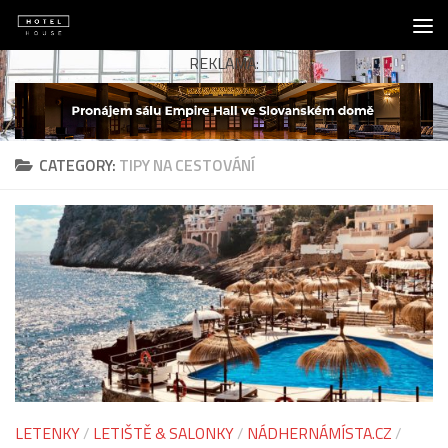
Skip to content
REKLAMA:
CATEGORY:
TIPY NA CESTOVÁNÍ
LETENKY
/
LETIŠTĚ & SALONKY
/
NÁDHERNÁMÍSTA.CZ
/