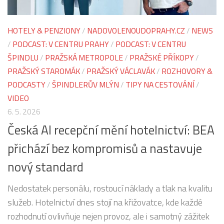
HOTELY & PENZIONY
/
NADOVOLENOUDOPRAHY.CZ
/
NEWS
/
PODCAST: V CENTRU PRAHY
/
PODCAST: V CENTRU
ŠPINDLU
/
PRAŽSKÁ METROPOLE
/
PRAŽSKÉ PŘÍKOPY
/
PRAŽSKÝ STAROMÁK
/
PRAŽSKÝ VÁCLAVÁK
/
ROZHOVORY &
PODCASTY
/
ŠPINDLERŮV MLÝN
/
TIPY NA CESTOVÁNÍ
/
VIDEO
6. 5. 2026
Česká AI recepční mění hotelnictví: BEA
přichází bez kompromisů a nastavuje
nový standard
Nedostatek personálu, rostoucí náklady a tlak na kvalitu
služeb. Hotelnictví dnes stojí na křižovatce, kde každé
rozhodnutí ovlivňuje nejen provoz, ale i samotný zážitek