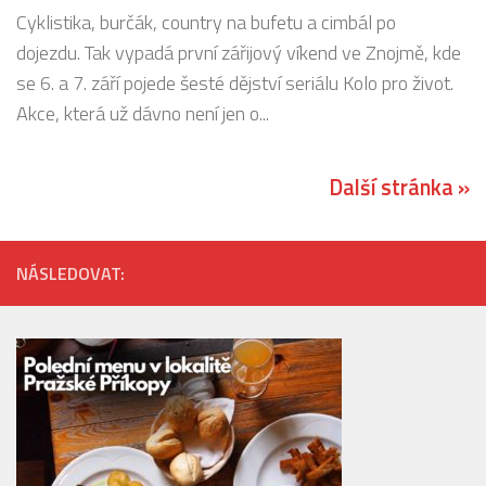
Cyklistika, burčák, country na bufetu a cimbál po
dojezdu. Tak vypadá první zářijový víkend ve Znojmě, kde
se 6. a 7. září pojede šesté dějství seriálu Kolo pro život.
Akce, která už dávno není jen o...
Další stránka »
NÁSLEDOVAT: