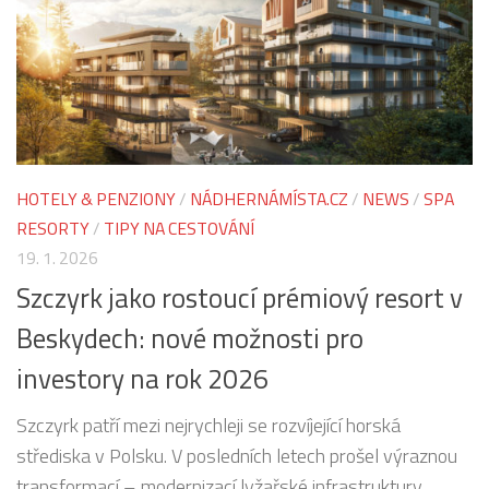
HOTELY & PENZIONY
/
NÁDHERNÁMÍSTA.CZ
/
NEWS
/
SPA
RESORTY
/
TIPY NA CESTOVÁNÍ
19. 1. 2026
Szczyrk jako rostoucí prémiový resort v
Beskydech: nové možnosti pro
investory na rok 2026
Szczyrk patří mezi nejrychleji se rozvíjející horská
střediska v Polsku. V posledních letech prošel výraznou
transformací – modernizací lyžařské infrastruktury,