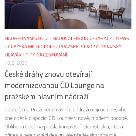
NÁDHERNÁMÍSTA.CZ
/
NADOVOLENOUDOPRAHY.CZ
/
NEWS
/
PRAŽSKÁ METROPOLE
/
PRAŽSKÉ PŘÍKOPY
/
PRAŽSKÝ
HLAVÁK
/
TIPY NA CESTOVÁNÍ
18. 2. 2026
České dráhy znovu otevírají
modernizovanou ČD Lounge na
pražském hlavním nádraží
Cestující na Pražském hlavním nádraží mají od dnešního
dne opět k dispozici ČD Lounge v nové, moderní podobě.
Oblíbená čekárna prošla kompletní rekonstrukcí, která
přinesla nejen svěží design, ale především výrazné