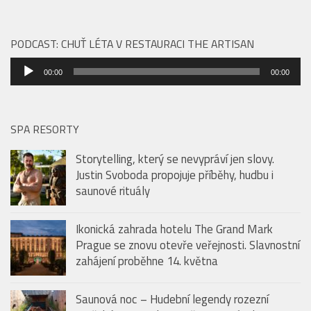
znovu otevře veřejnosti. Slavnostní zahájení
proběhne 14. května
PODCAST: CHUŤ LÉTA V RESTAURACI THE ARTISAN
Audio
00:00
00:00
přehrávač
SPA RESORTY
Storytelling, který se nevypráví jen slovy.
Justin Svoboda propojuje příběhy, hudbu i
saunové rituály
Ikonická zahrada hotelu The Grand Mark
Prague se znovu otevře veřejnosti. Slavnostní
zahájení proběhne 14. května