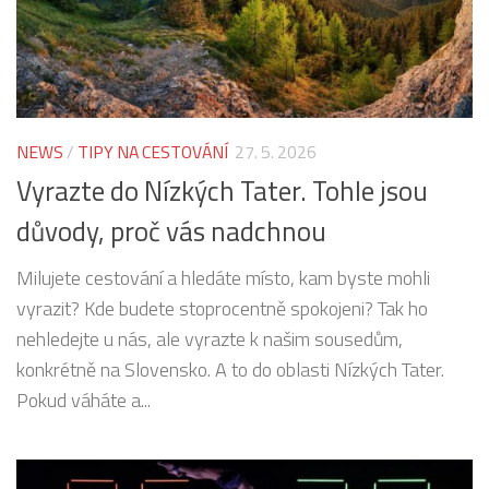
NEWS
/
TIPY NA CESTOVÁNÍ
27. 5. 2026
Vyrazte do Nízkých Tater. Tohle jsou
důvody, proč vás nadchnou
Milujete cestování a hledáte místo, kam byste mohli
vyrazit? Kde budete stoprocentně spokojeni? Tak ho
nehledejte u nás, ale vyrazte k našim sousedům,
konkrétně na Slovensko. A to do oblasti Nízkých Tater.
Pokud váháte a...