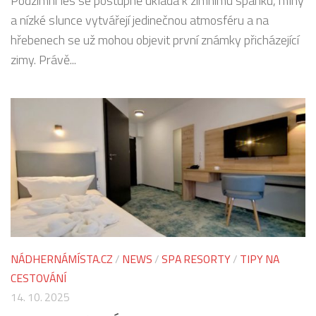
Podzimní les se postupně ukládá k zimnímu spánku, mlhy
a nízké slunce vytvářejí jedinečnou atmosféru a na
hřebenech se už mohou objevit první známky přicházející
zimy. Právě...
NÁDHERNÁMÍSTA.CZ
/
NEWS
/
SPA RESORTY
/
TIPY NA
CESTOVÁNÍ
14. 10. 2025