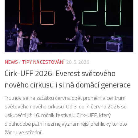
NEWS
/
TIPY NA CESTOVÁNÍ
20. 5. 2026
Cirk-UFF 2026: Everest světového
nového cirkusu i silná domácí generace
Trutnov se na začátku června opět promění v centrum
světového nového cirkusu. Od 3. do 7. června 2026 se
uskuteční již 16. ročník festivalu Cirk-UFF, který
dlouhodobě patří mezi nejvýznamnější přehlídky tohoto
žánru ve střední...