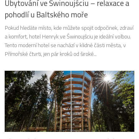
Ubytování ve Świnoujściu – relaxace a
pohodlí u Baltského moře
Pokud hledáte místo, kde můžete spojit odpočinek, zdraví
a komfort, hotel Henryk ve Świnoujściu je ideální volbou.
Tento moderní hotel se nachází v klidné části města, v
Přímořské čtvrti, jen pár kroků od široké...