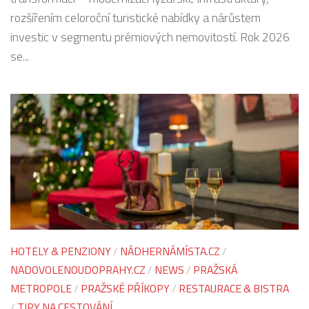
rozšířením celoroční turistické nabídky a nárůstem
investic v segmentu prémiových nemovitostí. Rok 2026
se...
HOTELY & PENZIONY
/
NÁDHERNÁMÍSTA.CZ
/
NADOVOLENOUDOPRAHY.CZ
/
NEWS
/
PRAŽSKÁ
METROPOLE
/
PRAŽSKÉ PŘÍKOPY
/
RESTAURACE & BISTRA
/
TIPY NA CESTOVÁNÍ