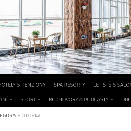
otelech, pensionech, spa resortech a restauracích...
HOTELY & PENZIONY
SPA RESORTY
LETIŠTĚ & SALO
ÁNÍ
SPORT
ROZHOVORY & PODCASTY
OBC
EGORY:
EDITORIAL