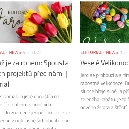
IAL
/
NEWS
4. 4. 2024
EDITORIAL
/
NEWS
1. 4
už je za rohem: Spousta
Veselé Velikonoce
h projektů před námi |
Jaro se probouzí a s ním
rial
radostné Velikonoce. Dn
slunce hřeje silněji a p
s pomalu a jistě opouští a na
zeleného kabátu. Je to 
e čím dál více slunečních
nového života a štěstí. 
… To znamená jediné, jaro už je za
Jedno z nejkrásnějších období plné
í energie před námi. Teploty