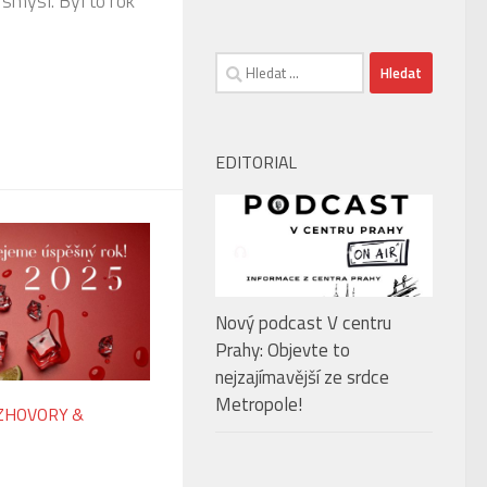
smysl. Byl to rok
Vyhledávání
EDITORIAL
Nový podcast V centru
Prahy: Objevte to
nejzajímavější ze srdce
Metropole!
ZHOVORY &