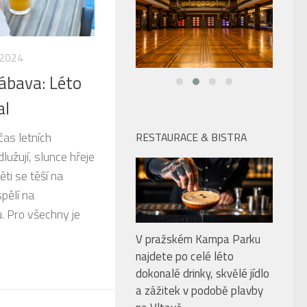
. 2024
zábava: Léto
al
 čas letních
RESTAURACE & BISTRA
užují, slunce hřeje
ěti se těší na
pělí na
. Pro všechny je
V pražském Kampa Parku
najdete po celé léto
dokonalé drinky, skvělé jídlo
a zážitek v podobě plavby