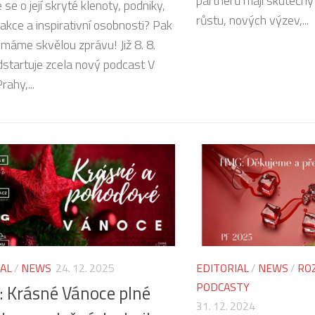
partnerů mají skutečný 
 se o její skryté klenoty, podniky,
růstu, nových výzev,...
 akce a inspirativní osobnosti? Pak
 máme skvělou zprávu! Již 8. 8.
startuje zcela nový podcast V
rahy,...
IAL
/
NEWS
24. 12. 2025
EDITORIAL
/
NEWS
/
RO
PODCASTY
: Krásné Vánoce plné
31. 12. 2024