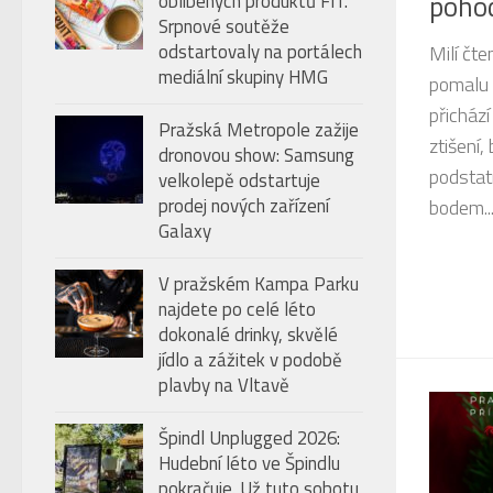
pohod
oblíbených produktů FIT.
úroveň
Srpnové soutěže
hlasitosti.
odstartovaly na portálech
Milí čte
mediální skupiny HMG
pomalu 
přichází
Pražská Metropole zažije
ztišení,
dronovou show: Samsung
podstat
velkolepě odstartuje
prodej nových zařízení
bodem..
Galaxy
V pražském Kampa Parku
najdete po celé léto
dokonalé drinky, skvělé
jídlo a zážitek v podobě
plavby na Vltavě
Špindl Unplugged 2026:
Hudební léto ve Špindlu
pokračuje. Už tuto sobotu