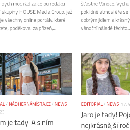
 bych moc rád za celou redakci
šťastné Vánoce. Vychut
í skupiny HOUSE Media Group, jež
poklidné atmosféře se s
je všechny online portály, které
dobrým jídlem a krásný
ete, poděkoval za přízeň,...
vánoční náladě těchto...
IAL
/
NÁDHERNÁMÍSTA.CZ
/
NEWS
EDITORIAL
/
NEWS
17. 
023
Jaro je tady! Po
m je tady: A s ním i
nejkrásnější roč