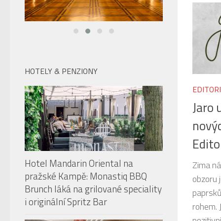
HOTELY & PENZIONY
EDITOR
Jaro 
novýc
Edito
Hotel Mandarin Oriental na
Zima ná
pražské Kampě: Monastiq BBQ
obzoru j
Brunch láká na grilované speciality
paprsků
i originální Spritz Bar
rohem. 
pozitivn