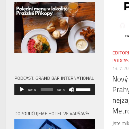
EDITOR
PODCAS
13. 7. 2
Nový 
PODCAST: GRAND BAR INTERNATIONAL
Audio
Prahy
Použitím
00:00
00:00
přehrávač
šipek
nejza
nahoru/dolů
Metro
zvýšíte
DOPORUČUJEME HOTEL VE VARŠAVĚ:
nebo
Jste mil
snížíte