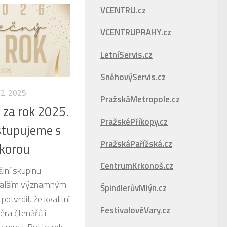
VCENTRU.cz
VCENTRUPRAHY.cz
LetníServis.cz
SněhovýServis.cz
12. 2025
PražskáMetropole.cz
za rok 2025.
PražskéPříkopy.cz
stupujeme s
PražskáPařížská.cz
okorou
CentrumKrkonoš.cz
lní skupinu
alším významným
ŠpindlerůvMlýn.cz
otvrdil, že kvalitní
FestivalovéVary.cz
ěra čtenářů i