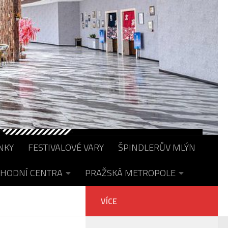
NKY
FESTIVALOVÉ VARY
ŠPINDLERŮV MLÝN
HODNÍ CENTRA
PRAŽSKÁ METROPOLE
VÍCE