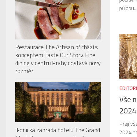
půjdou...
Restaurace The Artisan přichází s
konceptem Taste Our Story. Fine
dining v centru Prahy dostává nový
rozměr
EDITOR
Vše n
2024
Přeji vš
Ikonická zahrada hotelu The Grand
2024 na