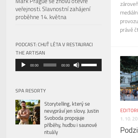
Mark Prague se znovu otevře
zároveň
veřejnosti. Slavnostní zahájení
mediáln
proběhne 14. května
provozu
právě čt
PODCAST: CHUŤ LÉTA V RESTAURACI
THE ARTISAN
Audio
Použitím
00:00
00:00
přehrávač
šipek
nahoru/dolů
zvýšíte
SPA RESORTY
nebo
Storytelling, který se
snížíte
EDITOR
nevypráví jen slovy. Justin
úroveň
Svoboda propojuje
1. 10. 2
hlasitosti.
příběhy, hudbu i saunové
Podzi
rituály