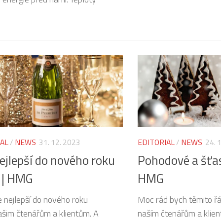
IAL
/
NEWS
31. 12. 2023
EDITORIAL
/
NEWS
24. 
ejlepší do nového roku
Pohodové a šťas
 | HMG
HMG
e nejlepší do nového roku
Moc rád bych těmito ř
šim čtenářům a klientům. A
naším čtenářům a klie