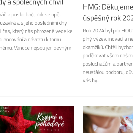
y a společných chvil
HMG: Děkujeme
náři a posluchači, rok se opět
úspěšný rok 20
uzavírá a s jeho posledními dny
Rok 2024 byl pro HOU
 i čas, který nás přirozeně vede ke
plný výzev, inovací a
 bilancování a návratu k tomu
okamžiků. Chtěli bycho
nému. Vánoce nejsou jen pevným
poděkovat všem našim
.
posluchačům a partner
neustálou podporu, dův
vás by...