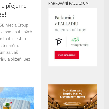
PARKOVÁNÍ PALLADIUM
 a přejeme
25!
SE Media Group
 nezapomenutelných
m touto cestou
 čtenářům,
ům za vaši
ěru a přízeň. Bez