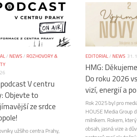
IAL
/
NEWS
/
ROZHOVORY &
EDITORIAL
/
NEWS
31. 
TY
HMG: Děkujeme 
026
Do roku 2026 v
podcast V centru
vizí, energií a p
: Objevte to
Rok 2025 byl pro mediá
jímavější ze srdce
HOUSE Media Group d
pole!
milníkem. Rokem, který p
obsah, jasná vize a dův
ovníky užšího centra Prahy,