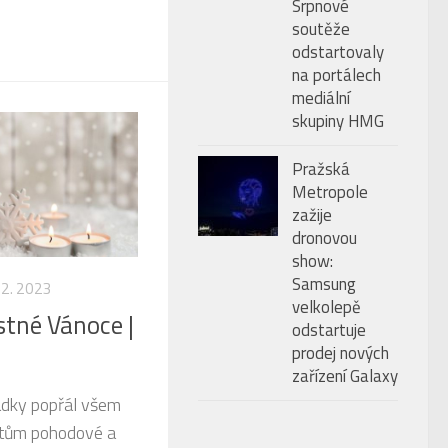
Srpnové
soutěže
odstartovaly
na portálech
mediální
skupiny HMG
Pražská
Metropole
zažije
dronovou
show:
Samsung
12. 2023
velkolepě
tné Vánoce |
odstartuje
prodej nových
zařízení Galaxy
ádky popřál všem
ntům pohodové a