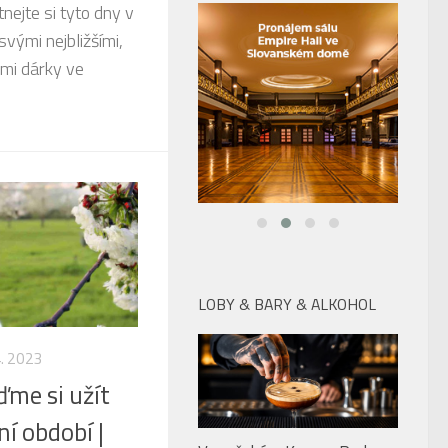
nejte si tyto dny v
vými nejbližšími,
mi dárky ve
LOBY & BARY & ALKOHOL
4. 2023
jďme si užít
V pražském Kampa Parku
ní období |
najdete po celé léto