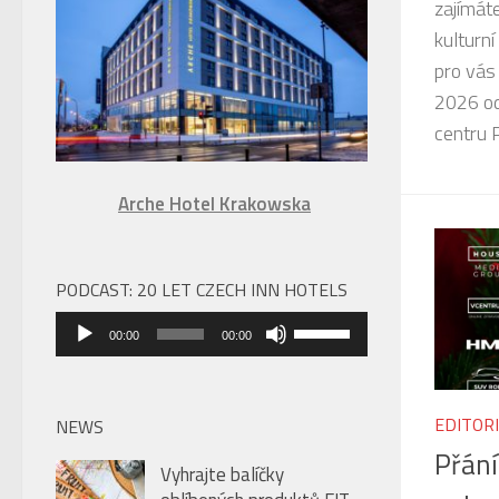
zajímáte
úroveň
kulturní
hlasitosti.
pro vás
2026 od
centru P
Arche Hotel Krakowska
PODCAST: 20 LET CZECH INN HOTELS
Audio
Použitím
00:00
00:00
přehrávač
šipek
nahoru/dolů
zvýšíte
EDITOR
NEWS
nebo
Přání
Vyhrajte balíčky
snížíte