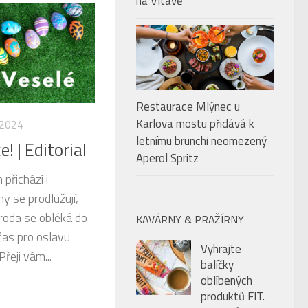
na Vltavě
Restaurace Mlýnec u
Karlova mostu přidává k
. 2024
letnímu brunchi neomezený
! | Editorial
Aperol Spritz
 přichází i
y se prodlužují,
říroda se obléká do
KAVÁRNY & PRAŽÍRNY
čas pro oslavu
Vyhrajte
Přeji vám...
balíčky
oblíbených
produktů FIT.