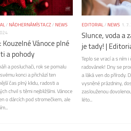
IAL
/
NÁDHERNÁMÍSTA.CZ
/
NEWS
EDITORIAL
/
NEWS
1. 7
2024
Slunce, voda a 
: Kouzelné Vánoce plné
je tady! | Editori
ti a pohody
Teplo se vrací a s ním i
náři a posluchači, rok se pomalu
radovánek! Dny se prodl
 svému konci a přichází ten
a láká ven do přírody. D
ější čas plný klidu, radosti a
vysněné prázdniny, dos
ch chvil s těmi nejbližšími. Vánoce
zaslouženou dovolenou
jen o dárcích pod stromečkem, ale
léto...
m...