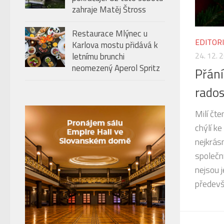
zahraje Matěj Štross
Restaurace Mlýnec u
EDITOR
Karlova mostu přidává k
24. 12. 
letnímu brunchi
neomezený Aperol Spritz
Přání
rados
Milí čte
chýlí ke
nejkrásn
společný
nejsou 
předevší