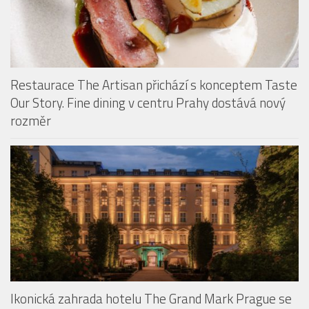
rozměr
Ikonická zahrada hotelu The Grand Mark Prague se
znovu otevře veřejnosti. Slavnostní zahájení
proběhne 14. května
PODCAST: CHUŤ LÉTA V RESTAURACI THE ARTISAN
Audio
00:00
00:00