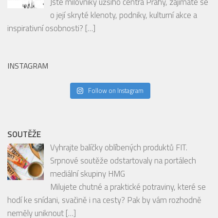
Follow on Instagram
SOUTĚŽE
Vyhrajte balíčky oblíbených produktů FIT.
Srpnové soutěže odstartovaly na portálech
mediální skupiny HMG
Milujete chutné a praktické potraviny, které se
hodí ke snídani, svačině i na cesty? Pak by vám rozhodně
neměly uniknout
[…]
RECENZE
PODCAST: Degustace šumivých vín spolu s
párováním jídla s hosty Ondrou Slaninou a
Tomášem Brůhou