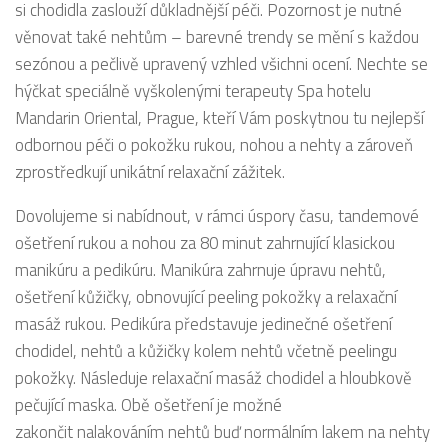
si chodidla zaslouží důkladnější péči. Pozornost je nutné
věnovat také nehtům – barevné trendy se mění s každou
sezónou a pečlivě upravený vzhled všichni ocení. Nechte se
hýčkat speciálně vyškolenými terapeuty Spa hotelu
Mandarin Oriental, Prague, kteří Vám poskytnou tu nejlepší
odbornou péči o pokožku rukou, nohou a nehty a zároveň
zprostředkují unikátní relaxační zážitek.
Dovolujeme si nabídnout, v rámci úspory času, tandemové
ošetření rukou a nohou za 80 minut zahrnující klasickou
manikúru a pedikúru. Manikúra zahrnuje úpravu nehtů,
ošetření kůžičky, obnovující peeling pokožky a relaxační
masáž rukou. Pedikúra představuje jedinečné ošetření
chodidel, nehtů a kůžičky kolem nehtů včetně peelingu
pokožky. Následuje relaxační masáž chodidel a hloubkově
pečující maska. Obě ošetření je možné
zakončit nalakováním nehtů buď normálním lakem na nehty