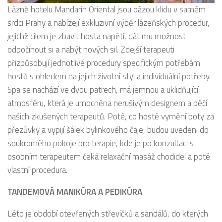
Lázně hotelu Mandarin Oriental jsou oázou klidu v samém
srdci Prahy a nabízejí exkluzivní výběr lázeňských procedur,
jejichž cílem je zbavit hosta napětí, dát mu možnost
odpočinout si a nabýt nových sil. Zdejší terapeuti
přizpůsobují jednotlivé procedury specifickým potřebám
hostů s ohledem na jejich životní styl a individuální potřeby.
Spa se nachází ve dvou patrech, má jemnou a uklidňující
atmosféru, která je umocněna nerušivým designem a péčí
našich zkušených terapeutů. Poté, co hosté vymění boty za
přezůvky a vypijí šálek bylinkového čaje, budou uvedeni do
soukromého pokoje pro terapie, kde je po konzultaci s
osobním terapeutem čeká relaxační masáž chodidel a poté
vlastní procedura.
TANDEMOVÁ MANIKÚRA A PEDIKÚRA
Léto je období otevřených střevíčků a sandálů, do kterých