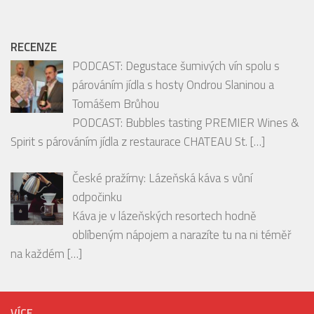
PODCAST: Bubbles tasting PREMIER Wines &
Spirit s párováním jídla z restaurace CHATEAU St.
[…]
České pražírny: Lázeňská káva s vůní
odpočinku
Káva je v lázeňských resortech hodně
oblíbeným nápojem a narazíte tu na ni téměř
na každém
[…]
VÍCE
VCENTRU.cz
VCENTRUPRAHY.cz
LetníServis.cz