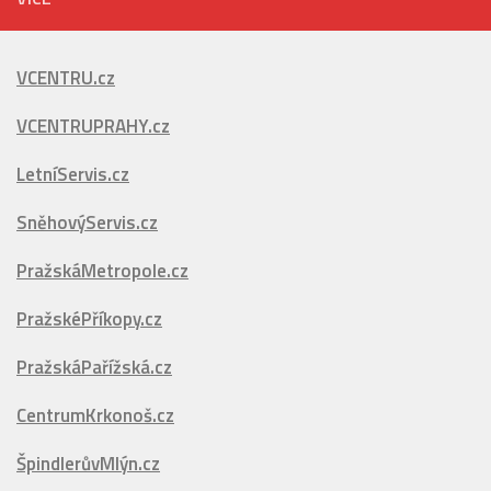
SněhovýServis.cz
PražskáMetropole.cz
PražskéPříkopy.cz
PražskáPařížská.cz
CentrumKrkonoš.cz
ŠpindlerůvMlýn.cz
FestivalovéVary.cz
Vyhledávání