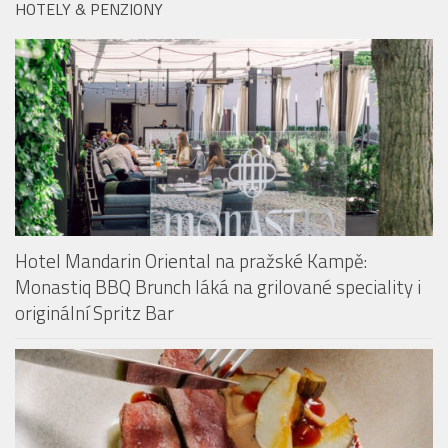
Hotel Mandarin Oriental na pražské Kampě:
Monastiq BBQ Brunch láká na grilované speciality i
originální Spritz Bar
Restaurace The Artisan přichází s konceptem Taste
Our Story. Fine dining v centru Prahy dostává nový