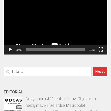
00:00
01:53
Vyhledávání
EDITORIAL
Nový podcast V centru Prahy: Objevte to
nejzajímavější ze srdce Metropole!
Jste milovníky užšího centra Prahy, zajímáte se
o její skryté klenoty, podniky, kulturní akce a
inspirativní osobnosti?
[…]
INSTAGRAM