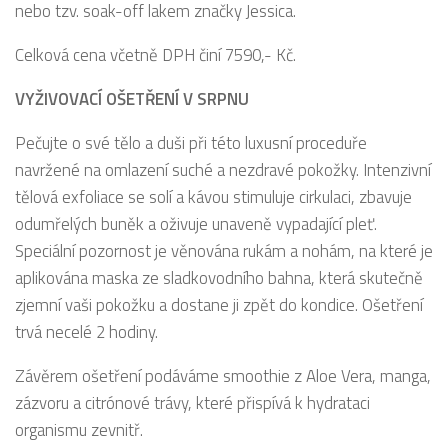
nebo tzv. soak-off lakem značky Jessica.
Celková cena včetně DPH činí 7590,- Kč.
VYŽIVOVACÍ OŠETŘENÍ V SRPNU
Pečujte o své tělo a duši při této luxusní proceduře
navržené na omlazení suché a nezdravé pokožky. Intenzivní
tělová exfoliace se solí a kávou stimuluje cirkulaci, zbavuje
odumřelých buněk a oživuje unaveně vypadající pleť.
Speciální pozornost je věnována rukám a nohám, na které je
aplikována maska ze sladkovodního bahna, která skutečně
zjemní vaši pokožku a dostane ji zpět do kondice. Ošetření
trvá necelé 2 hodiny.
Závěrem ošetření podáváme smoothie z Aloe Vera, manga,
zázvoru a citrónové trávy, které přispívá k hydrataci
organismu zevnitř.