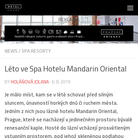
Skip to content
REKLAMA:
NEWS
/
SPA RESORTY
Léto ve Spa Hotelu Mandarin Oriental
BY
HOLÁŇOVÁ JOLANA
·
6. 8. 2019
Je málo míst, kam se v létě schovat před silným
sluncem, únavností horkých dnů či ruchem města.
Jedním z nich jsou lázně hotelu Mandarin Oriental,
Prague, které se nacházejí v jedinečném prostoru bývalé
renesanční kaple. Hosté do lázní vcházejí prosvětleným
vstupním prostorem, pod jehož skleněnou podlahou