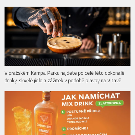
V pražském Kampa Parku najdete po celé léto dokonalé
drinky, skvělé jídlo a zážitek v podobě plavby na Vltavě