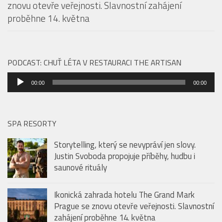
přehrávač
SPA RESORTY
Storytelling, který se nevypráví jen slovy.
Justin Svoboda propojuje příběhy, hudbu i
saunové rituály
Ikonická zahrada hotelu The Grand Mark
Prague se znovu otevře veřejnosti. Slavnostní
zahájení proběhne 14. května
Saunová noc – Hudební legendy rozezní
pražské Sauny Vltava už tento pátek