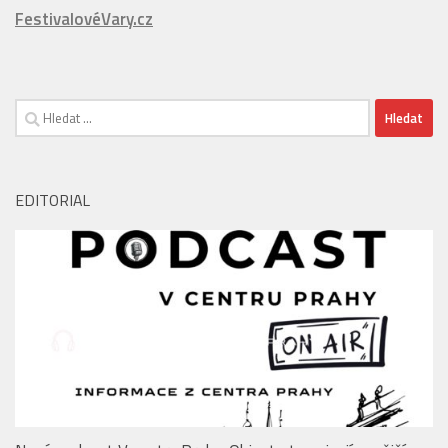
EDITORIAL
Nový podcast V centru Prahy: Objevte to nejzajímavější ze
srdce Metropole!
PARKOVÁNÍ PALLADIUM