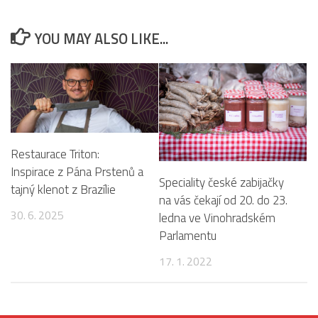
YOU MAY ALSO LIKE...
Restaurace Triton:
Inspirace z Pána Prstenů a
Speciality české zabijačky
tajný klenot z Brazílie
na vás čekají od 20. do 23.
30. 6. 2025
ledna ve Vinohradském
Parlamentu
17. 1. 2022