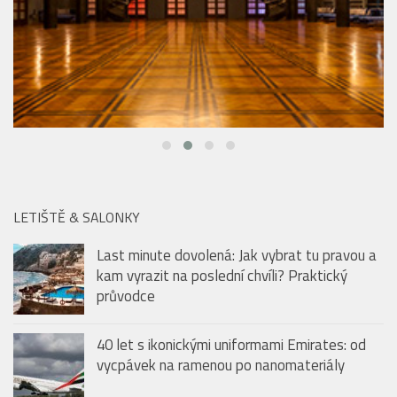
LETIŠTĚ & SALONKY
Last minute dovolená: Jak vybrat tu pravou a
kam vyrazit na poslední chvíli? Praktický
průvodce
40 let s ikonickými uniformami Emirates: od
vycpávek na ramenou po nanomateriály
Emirates travel hacks: Prázdninové tipy
(nejen) pro malé cestovatele