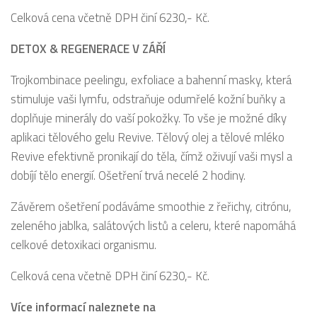
Celková cena včetně DPH činí 6230,- Kč.
DETOX
& REGENERACE V ZÁŘÍ
Trojkombinace peelingu, exfoliace a bahenní masky, která
stimuluje vaši lymfu, odstraňuje odumřelé kožní buňky a
doplňuje minerály do vaší pokožky. To vše je možné díky
aplikaci tělového gelu Revive. Tělový olej a tělové mléko
Revive efektivně pronikají do těla, čímž oživují vaši mysl a
dobíjí tělo energií. Ošetření trvá necelé 2 hodiny.
Závěrem ošetření podáváme smoothie z řeřichy, citrónu,
zeleného jablka, salátových listů a celeru, které napomáhá
celkové detoxikaci organismu.
Celková cena včetně DPH činí 6230,- Kč.
Více informací naleznete na