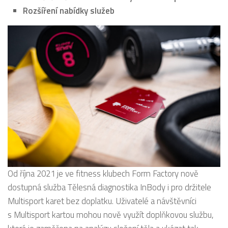
Rozšíření nabídky služeb
Od října 2021 je ve fitness klubech Form Factory nově
dostupná služba Tělesná diagnostika InBody i pro držitele
Multisport karet bez doplatku. Uživatelé a návštěvníci
s Multisport kartou mohou nově využít doplňkovou službu,