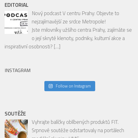
nejzajímavější ze srdce Metropole!
Jste milovníky užšího centra Prahy, zajímáte se
o její skryté klenoty, podniky, kulturní akce a
inspirativní osobnosti?
[…]
INSTAGRAM
Follow on Instagram
SOUTĚŽE
Vyhrajte balíčky oblíbených produktů FIT.
Srpnové soutěže odstartovaly na portálech
mediální skupiny HMG
Milujete chutné a praktické potraviny, které se
hodí ke snídani, svačině i na cesty? Pak by vám rozhodně