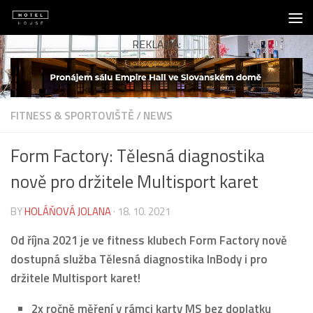
Skip to content
REKLAMA:
FITNESS & SPORTOVIŠTĚ
/
NEWS
Form Factory: Tělesná diagnostika
nově pro držitele Multisport karet
BY
HOLÁŇOVÁ JOLANA
·
18. 10. 2021
Od října 2021 je ve fitness klubech Form Factory nově
dostupná služba Tělesná diagnostika InBody i pro
držitele Multisport karet!
2x ročně měření v rámci karty MS bez doplatku