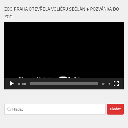
Video
přehrávač
00:00
01:53
Vyhledávání
EDITORIAL
Nový podcast V centru Prahy: Objevte to