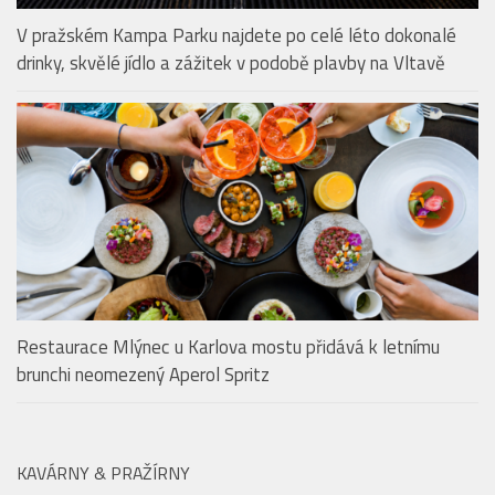
Restaurace Mlýnec u Karlova mostu přidává k letnímu
brunchi neomezený Aperol Spritz
KAVÁRNY & PRAŽÍRNY
Vyhrajte balíčky oblíbených produktů FIT.
Srpnové soutěže odstartovaly na portálech
mediální skupiny HMG