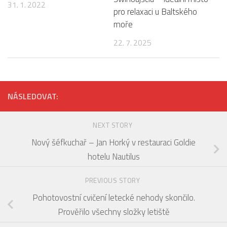
31. 1. 2022
pro relaxaci u Baltského
moře
22. 7. 2025
NÁSLEDOVAT:
NEXT STORY
Nový šéfkuchař – Jan Horký v restauraci Goldie
hotelu Nautilus
PREVIOUS STORY
Pohotovostní cvičení letecké nehody skončilo.
Prověřilo všechny složky letiště