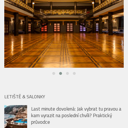
LETIŠTĚ & SALONKY
Last minute dovolená: Jak vybrat tu pravou a
kam vyrazit na poslední chvíli? Praktický
průvodce
40 let s ikonickými uniformami Emirates: od
vycpávek na ramenou po nanomateriály