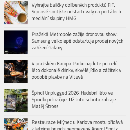
Vyhrajte balíčky oblíbených produktů FIT.
Srpnové soutěže odstartovaly na portálech
mediální skupiny HMG
Pražská Metropole zažije dronovou show:
Samsung velkolepě odstartuje prodej nových
zařízení Galaxy
V pražském Kampa Parku najdete po celé
léto dokonalé drinky, skvělé jídlo a zážitek v
podobě plavby na Vltavě
Špindl Unplugged 2026: Hudební léto ve
Špindlu pokračuje. Už tuto sobotu zahraje
Matěj Štross
Restaurace Mlýnec u Karlova mostu přidává
k letnímu brunchi neomezený Aperol Spritz