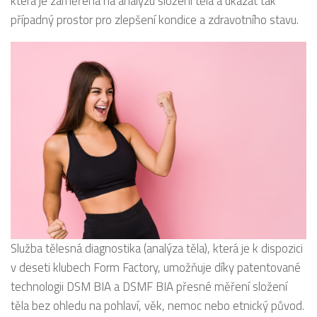
která je zaměřena na analýzu složení těla a ukázat tak
případný prostor pro zlepšení kondice a zdravotního stavu.
Služba tělesná diagnostika (analýza těla), která je k dispozici
v deseti klubech Form Factory, umožňuje díky patentované
technologii DSM BIA a DSMF BIA přesné měření složení
těla bez ohledu na pohlaví, věk, nemoc nebo etnický původ.