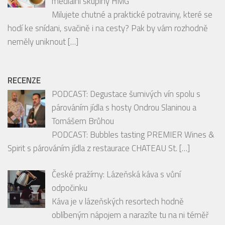
neměly uniknout
[…]
RECENZE
PODCAST: Degustace šumivých vín spolu s
párováním jídla s hosty Ondrou Slaninou a
Tomášem Brůhou
PODCAST: Bubbles tasting PREMIER Wines &
Spirit s párováním jídla z restaurace CHATEAU St.
[…]
České pražírny: Lázeňská káva s vůní
odpočinku
Káva je v lázeňských resortech hodně
oblíbeným nápojem a narazíte tu na ni téměř
na každém
[…]