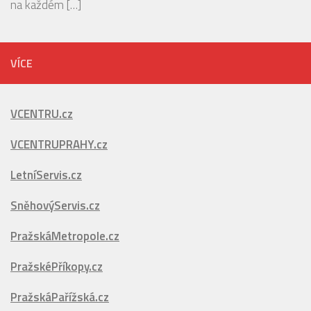
VÍCE
VCENTRU.cz
VCENTRUPRAHY.cz
LetníServis.cz
SněhovýServis.cz
PražskáMetropole.cz
PražskéPříkopy.cz
PražskáPařížská.cz
CentrumKrkonoš.cz
ŠpindlerůvMlýn.cz