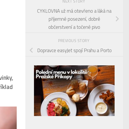
NEXT STORY
CYKLOVNA už má otevřeno a láká na
příjemné posezení, dobré
občerstvení a točené pivo
PREVIOUS STORY
Dopravce easyJet spojí Prahu a Porto
vinky,
íklad