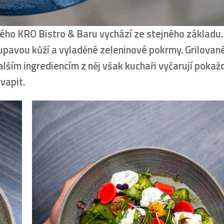
ého KRO Bistro & Baru vychází ze stejného základu.
upavou kůží a vyladěné zeleninové pokrmy. Grilovan
dalším ingrediencím z něj však kuchaři vyčarují pokaž
vapit.