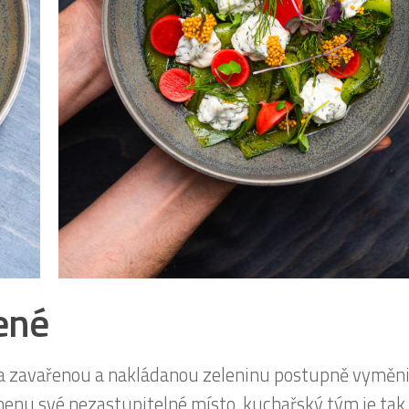
ené
t a zavařenou a nakládanou zeleninu postupně vyměni
menu své nezastupitelné místo, kuchařský tým je tak