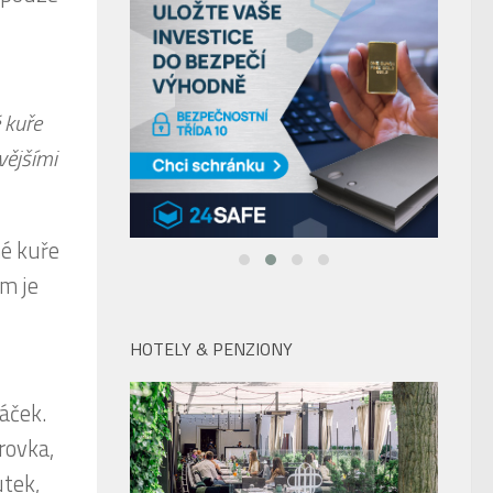
 kuře
vějšími
né kuře
m je
HOTELY & PENZIONY
áček.
rovka,
utek,