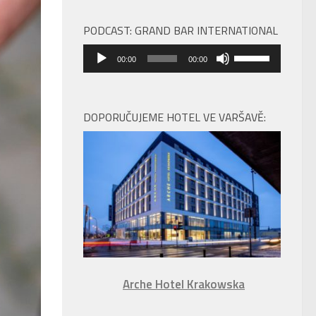
PODCAST: GRAND BAR INTERNATIONAL
Audio
Použitím
00:00
00:00
přehrávač
šipek
nahoru/dolů
zvýšíte
DOPORUČUJEME HOTEL VE VARŠAVĚ:
nebo
snížíte
úroveň
hlasitosti.
Arche Hotel Krakowska