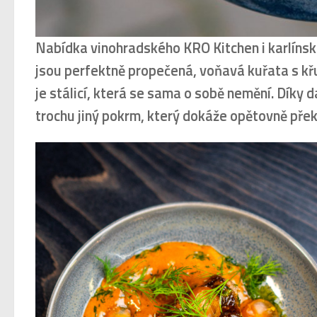
Nabídka vinohradského KRO Kitchen i karlínsk
jsou perfektně propečená, voňavá kuřata s kř
je stálicí, která se sama o sobě nemění. Díky 
trochu jiný pokrm, který dokáže opětovně přek