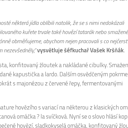
hosté některá jídla oblíbili natolik, že se s nimi nedokázali
ilovaného kuřete trvale také hovězí tatarák nebo smažené
zónně obměňujeme, abychom nejen pracovali s co nejčerst
m nezevšedněly,“
vysvětluje šéfkuchař Vašek Kršňák
.
ta, konfitovaný žloutek a nakládané cibulky. Smaže
ládané kapustička a lardo. Dalším osvědčeným pokrme
okrát s majonézou z červené řepy, fermentovanými
ature hovězího s variací na některou z klasických om
nová omáčka ? la svíčková. Nyní se o slovo hlásí kop
ečené hovězí, sladkokyselá omáčka, konfitovaný žlo