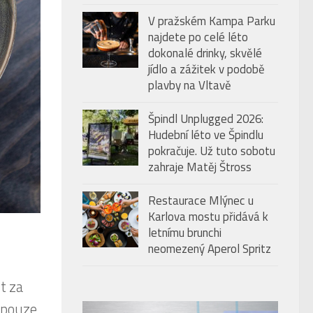
V pražském Kampa Parku
najdete po celé léto
dokonalé drinky, skvělé
jídlo a zážitek v podobě
plavby na Vltavě
Špindl Unplugged 2026:
Hudební léto ve Špindlu
pokračuje. Už tuto sobotu
zahraje Matěj Štross
Restaurace Mlýnec u
Karlova mostu přidává k
letnímu brunchi
neomezený Aperol Spritz
t za
 pouze