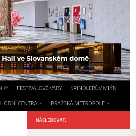
NKY
FESTIVALOVÉ VARY
ŠPINDLERŮV MLÝN
HODNÍ CENTRA
PRAŽSKÁ METROPOLE
NÁSLEDOVAT: