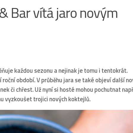
& Bar vítá jaro novým
uje každou sezonu a nejinak je tomu i tentokrát.
roční období. V průběhu jara se také objeví další no
ek či chřest. Už nyní si hosté mohou pochutnat např
u vyzkoušet trojici nových koktejlů.