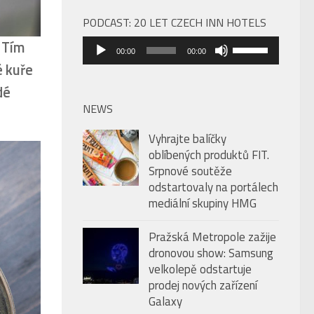
PODCAST: 20 LET CZECH INN HOTELS
Audio
 Tím
Použitím
00:00
00:00
přehrávač
šipek
é kuře
nahoru/dolů
dé
zvýšíte
NEWS
nebo
Vyhrajte balíčky
snížíte
oblíbených produktů FIT.
úroveň
Srpnové soutěže
hlasitosti.
odstartovaly na portálech
mediální skupiny HMG
Pražská Metropole zažije
dronovou show: Samsung
velkolepě odstartuje
prodej nových zařízení
Galaxy