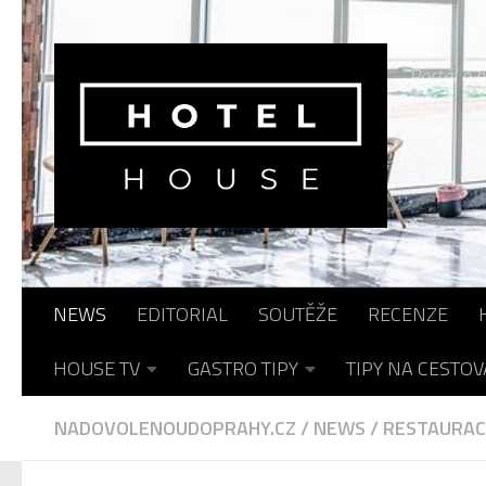
Skip to content
Portál o h
NEWS
EDITORIAL
SOUTĚŽE
RECENZE
HOUSE TV
GASTRO TIPY
TIPY NA CESTOV
NADOVOLENOUDOPRAHY.CZ
/
NEWS
/
RESTAURAC