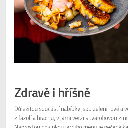
Zdravě i hříšně
Důležitou součástí nabídky jsou zeleninové a
z fazolí a hrachu, v jarní verzi s tvarohovou z
Naprostou novinkou jarního menu je pečená ka