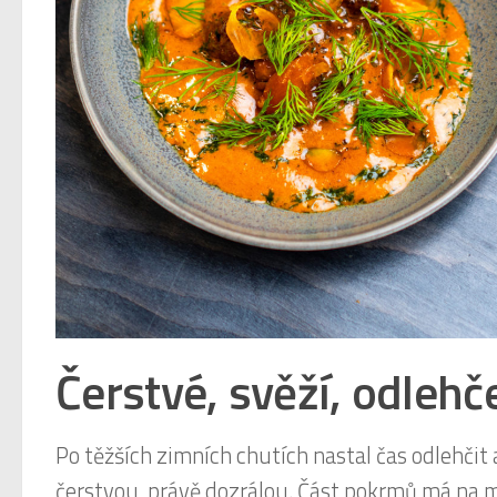
Čerstvé, svěží, odlehč
Po těžších zimních chutích nastal čas odlehči
čerstvou, právě dozrálou. Část pokrmů má na 