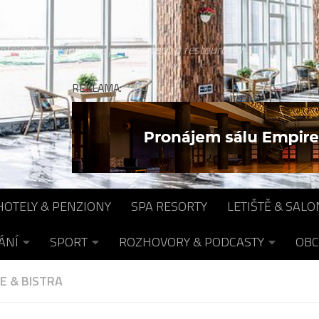
otelech, pensionech, spa resortech a restauracích...
REKLAMA:
HOTELY & PENZIONY
SPA RESORTY
LETIŠTĚ & SALO
ÁNÍ
SPORT
ROZHOVORY & PODCASTY
OBC
E & BISTRA