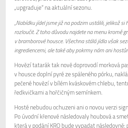
„upgraduje“ na aktuální sezonu.
„Nabídku jídel jsme již na podzim ustálili, jelikož si 
rozloučit. Z toho důvodu najdete na menu kromě gr
v bramborové housce. Všechna stálá jídla však se
ingrediencemi, ale také aby pokrmy nám ani hostů
Hovězí tatarák tak nově doprovodí morková pas
v housce doplní pyré ze spáleného pórku, nak
pečené hovězí v bílém kváskovém chlebu, tent
ředkvičkami a hořčičným semínkem.
Hosté nebudou ochuzeni ani o novou verzi sign
Po úvodní křenové následovaly houbová a smeta
která v podání KRO bude vypadat následovně: p