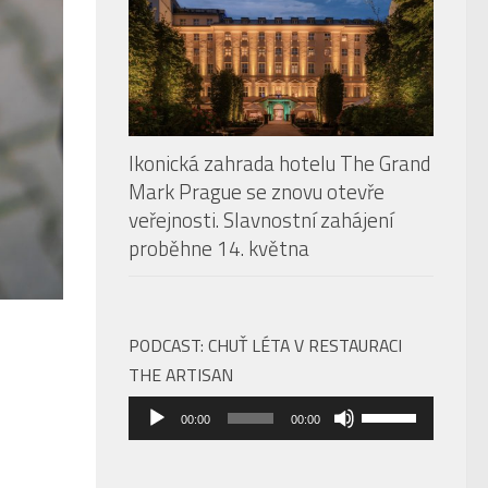
Ikonická zahrada hotelu The Grand
Mark Prague se znovu otevře
veřejnosti. Slavnostní zahájení
proběhne 14. května
PODCAST: CHUŤ LÉTA V RESTAURACI
THE ARTISAN
Audio
Použitím
00:00
00:00
přehrávač
šipek
nahoru/dolů