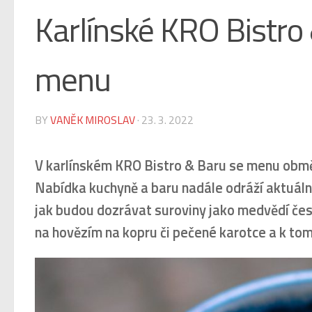
Karlínské KRO Bistro 
menu
BY
VANĚK MIROSLAV
·
23. 3. 2022
V karlínském KRO Bistro & Baru se menu obměň
Nabídka kuchyně a baru nadále odráží aktuální 
jak budou dozrávat suroviny jako medvědí česn
na hovězím na kopru či pečené karotce a k tom