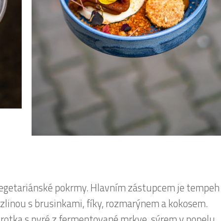
 vegetariánské pokrmy. Hlavním zástupcem je tempeh
mrzlinou s brusinkami, fíky, rozmarýnem a kokosem.
rotka s pyré z fermentované mrkve, sýrem v popelu,