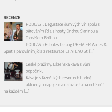
mediální skupiny HMG
Milujete chutné a praktické potraviny, které se
hodí ke snídani, svačině i na cesty? Pak by vám rozhodně
neměly uniknout
[…]
RECENZE
PODCAST: Degustace šumivých vín spolu s
párováním jídla s hosty Ondrou Slaninou a
Tomášem Brůhou
PODCAST: Bubbles tasting PREMIER Wines &
Spirit s párováním jídla z restaurace CHATEAU St.
[…]
České pražírny: Lázeňská káva s vůní
odpočinku
Káva je v lázeňských resortech hodně
oblíbeným nápojem a narazíte tu na ni téměř