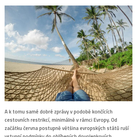
A k tomu samé dobré zprávy v podobě končících
cestovních restrikcí, minimálně v rámci Evropy. Od
začátku června postupně většina evropských států ruší
vstupní podmínky do oblíbených dovolenkových