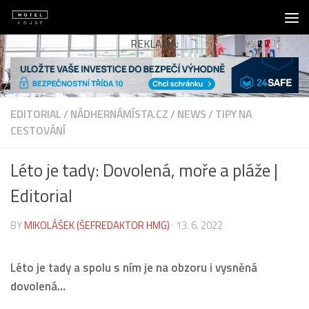
Skip to content
REKLAMA:
EDITORIAL
/
NÁDHERNÁMÍSTA.CZ
/
NEWS
/
TIPY NA
CESTOVÁNÍ
Léto je tady: Dovolená, moře a pláže |
Editorial
BY
MIKOLÁŠEK (ŠEFREDAKTOR HMG)
·
13. 6. 2022
Léto je tady a spolu s ním je na obzoru i vysněná
dovolená…