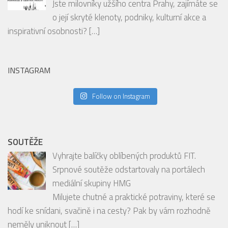
EDITORIAL
Nový podcast V centru Prahy: Objevte to
nejzajímavější ze srdce Metropole!
Jste milovníky užšího centra Prahy, zajímáte se
o její skryté klenoty, podniky, kulturní akce a
inspirativní osobnosti?
[…]
INSTAGRAM
Follow on Instagram
SOUTĚŽE
Vyhrajte balíčky oblíbených produktů FIT.
Srpnové soutěže odstartovaly na portálech