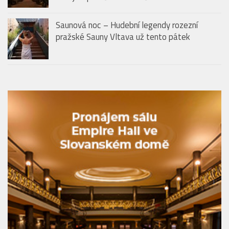
Ikonická zahrada hotelu The Grand Mark
Prague se znovu otevře veřejnosti. Slavnostní
zahájení proběhne 14. května
Saunová noc – Hudební legendy rozezní
pražské Sauny Vltava už tento pátek