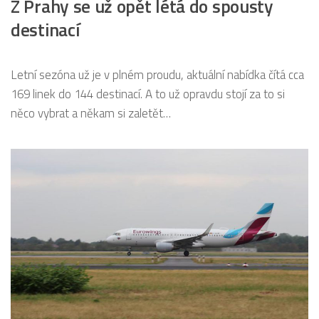
Z Prahy se už opět létá do spousty
destinací
Letní sezóna už je v plném proudu, aktuální nabídka čítá cca
169 linek do 144 destinací. A to už opravdu stojí za to si
něco vybrat a někam si zaletět…