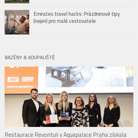
40 let s ikonickými uniformami Emirates: od
vycpávek na ramenou po nanomateriály
Emirates travel hacks: Prázdninové tipy
(nejen) pro malé cestovatele
BAZÉNY & KOUPALIŠTĚ