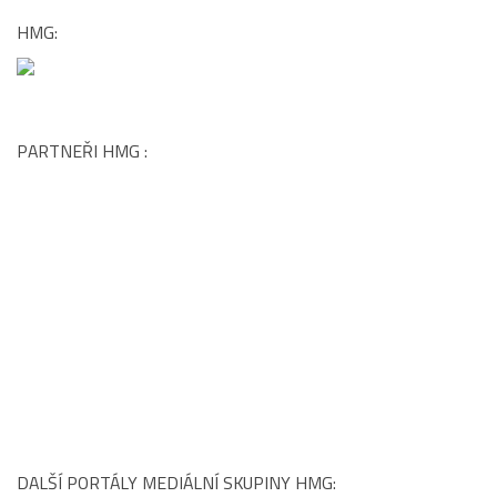
na každém
[…]
HMG:
PARTNEŘI HMG :