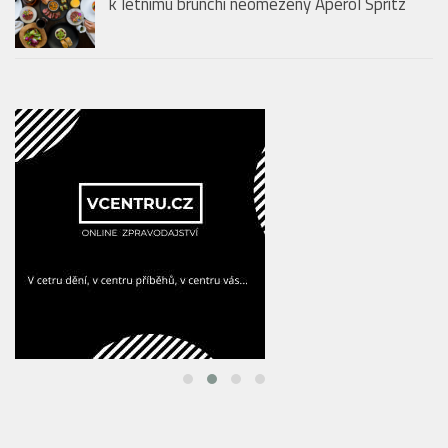
k letnímu brunchi neomezený Aperol Spritz