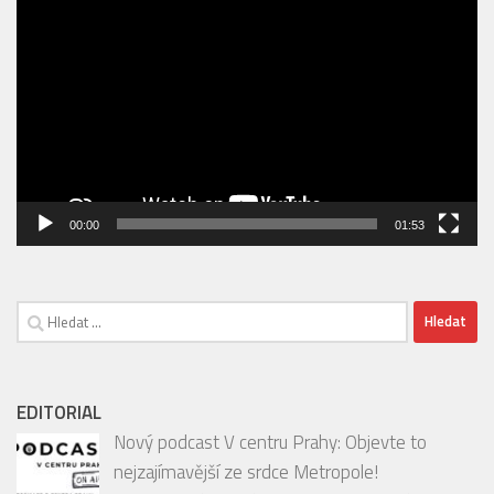
ZOO PRAHA OTEVŘELA VOLIÉRU SEČUÁN + POZVÁNKA DO
ZOO
Video
přehrávač
00:00
01:53
Vyhledávání