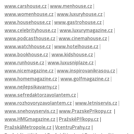
DALŠÍ PORTÁLY MEDIÁLNÍ SKUPINY HMG:
www.carshouse.cz
|
www.menhouse.cz
|
www.womenhouse.cz
|
www.luxuryhouse.cz
|
www.househouse.cz
|
www.gastrohouse.cz
|
www.celebrityhouse.cz
|
www.luxurymagazine.cz
|
www.podcasthouse.cz
|
www.cinemahouse.cz
|
www.watchhouse.cz
|
www.hotelhouse.cz
|
www.bookhouse.cz
|
www.kidshouse.cz
|
www.runhouse.cz
|
www.luxusniplaze.cz
|
www.nicemagazine.cz
|
www.inspirovanikrasou.cz
|
www.homemagazine.cz
|
www.golfmagazine.cz
|
www.nejlepsikavarny.cz
|
www.sefredaktorzavolantem.cz
|
www.rozhovoryzavolantem.cz
|
www.letniservis.cz
|