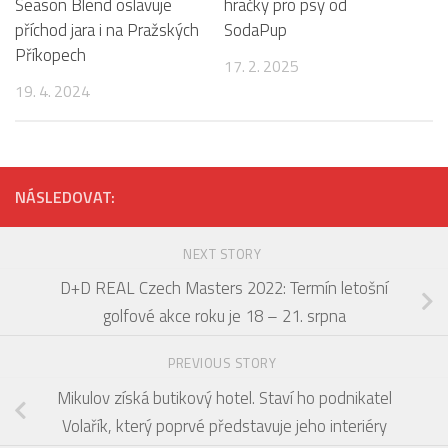
Season Blend oslavuje
hračky pro psy od
příchod jara i na Pražských
SodaPup
Příkopech
17. 2. 2025
19. 4. 2024
NÁSLEDOVAT:
NEXT STORY
D+D REAL Czech Masters 2022: Termín letošní
golfové akce roku je 18 – 21. srpna
PREVIOUS STORY
Mikulov získá butikový hotel. Staví ho podnikatel
Volařík, který poprvé představuje jeho interiéry