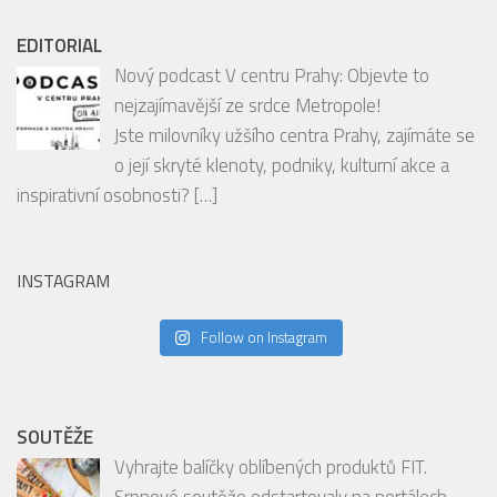
Jste milovníky užšího centra Prahy, zajímáte se
o její skryté klenoty, podniky, kulturní akce a
inspirativní osobnosti?
[…]
INSTAGRAM
Follow on Instagram
SOUTĚŽE
Vyhrajte balíčky oblíbených produktů FIT.
Srpnové soutěže odstartovaly na portálech
mediální skupiny HMG
Milujete chutné a praktické potraviny, které se
hodí ke snídani, svačině i na cesty? Pak by vám rozhodně