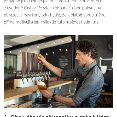
případně jim nabídne platbu spropitného v procentech
z uvedené částky. Ve všech případech jsou pokyny na
obrazovce navrženy tak chytře, že k platbě spropitného
přímo motivují a jen málokdo tuto možnost odmítne.