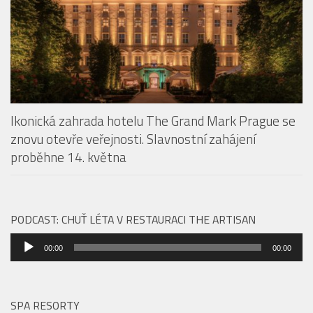
Ikonická zahrada hotelu The Grand Mark Prague se
znovu otevře veřejnosti. Slavnostní zahájení
proběhne 14. května
PODCAST: CHUŤ LÉTA V RESTAURACI THE ARTISAN
Audio
00:00
00:00
přehrávač
SPA RESORTY
Storytelling, který se nevypráví jen slovy.
Justin Svoboda propojuje příběhy, hudbu i
saunové rituály