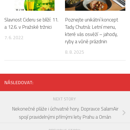
Slavnost Cideru se blíží: 11.
Poznejte unikátní koncept
a 12.6. v Pražské tržnici
Tady Chutná: Letní menu,
které vás osvěží – jahody,
7. 6. 2022
ryby a vůně prázdnin
8. 8. 2025
NÁSLEDOVAT:
NEXT STORY
Nekonečné pláže i úchvatné hory. Dopravce SalamAir
spojí pravidelnými přímými lety Prahu a Omán