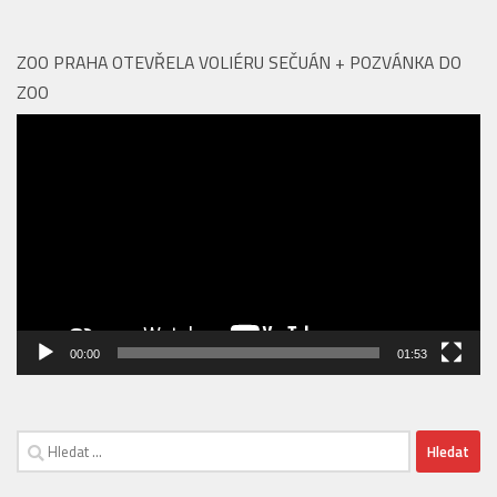
Video
přehrávač
00:00
01:53
Vyhledávání
EDITORIAL
Nový podcast V centru Prahy: Objevte to
nejzajímavější ze srdce Metropole!