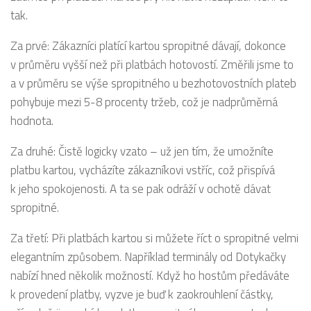
tak.
Za prvé: Zákazníci platící kartou spropitné dávají, dokonce
v průměru vyšší než při platbách hotovostí. Změřili jsme to
a v průměru se výše spropitného u bezhotovostních plateb
pohybuje mezi 5-8 procenty tržeb, což je nadprůměrná
hodnota.
Za druhé: Čistě logicky vzato – už jen tím, že umožníte
platbu kartou, vycházíte zákazníkovi vstříc, což přispívá
k jeho spokojenosti. A ta se pak odráží v ochotě dávat
spropitné.
Za třetí: Při platbách kartou si můžete říct o spropitné velmi
elegantním způsobem. Například terminály od Dotykačky
nabízí hned několik možností. Když ho hostům předáváte
k provedení platby, vyzve je buď k zaokrouhlení částky,