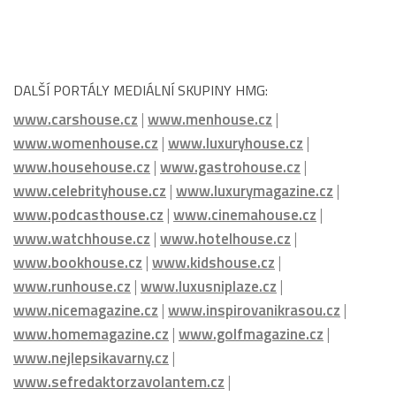
DALŠÍ PORTÁLY MEDIÁLNÍ SKUPINY HMG:
www.carshouse.cz
|
www.menhouse.cz
|
www.womenhouse.cz
|
www.luxuryhouse.cz
|
www.househouse.cz
|
www.gastrohouse.cz
|
www.celebrityhouse.cz
|
www.luxurymagazine.cz
|
www.podcasthouse.cz
|
www.cinemahouse.cz
|
www.watchhouse.cz
|
www.hotelhouse.cz
|
www.bookhouse.cz
|
www.kidshouse.cz
|
www.runhouse.cz
|
www.luxusniplaze.cz
|
www.nicemagazine.cz
|
www.inspirovanikrasou.cz
|
www.homemagazine.cz
|
www.golfmagazine.cz
|
www.nejlepsikavarny.cz
|
www.sefredaktorzavolantem.cz
|
www.rozhovoryzavolantem.cz
|
www.letniservis.cz
|
www.snehovyservis.cz
|
www.PrazskePrikopy.cz
|
www.HMGmagazine.cz
|
PražskéPříkopy.cz
|
PražskáMetropole.cz
|
VcentruPrahy.cz
|