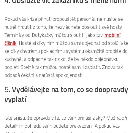
4.
Obslužte víc zákazníků s méně lidmi
Pokud vás krize přinutí propouštět personál, nemusíte se
nutně hroutit z toho, že nezvládnete obsloužit své hosty.
Terminály od Dotykačky můžou sloužit i jako tzv.
mobilní
číšník
.
Hosté si díky nim můžou sami objednat od stolů. Vše
se díky chytrému pokladnímu systému okamžitě propíše do
kuchyně, a odpadne tak riziko, že by někdo objednávku
popletl. Stejně tak můžou hosté sami i zaplatit. Znovu tak
odpadá čekání a narůstá spokojenost.
5.
Vydělávejte na tom, co se doopravdy
vyplatí
Jste si jistí, že opravdu víte, co vám přináší zisky? Možná při
detailním pohledu sami budete překvapení. A pokud vás