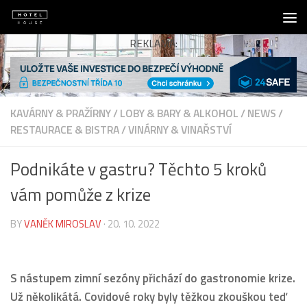
Skip to content
REKLAMA:
KAVÁRNY & PRAŽÍRNY
/
LOBY & BARY & ALKOHOL
/
NEWS
/
RESTAURACE & BISTRA
/
VINÁRNY & VINAŘSTVÍ
Podnikáte v gastru? Těchto 5 kroků
vám pomůže z krize
BY
VANĚK MIROSLAV
·
20. 10. 2022
S nástupem zimní sezóny přichází do gastronomie krize.
Už několikátá. Covidové roky byly těžkou zkouškou teď