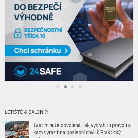
LETIŠTĚ & SALONKY
Last minute dovolená: Jak vybrat tu pravou a
kam vyrazit na poslední chvíli? Praktický
průvodce
40 let s ikonickými uniformami Emirates: od
vycpávek na ramenou po nanomateriály