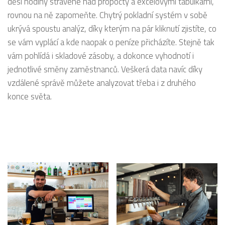
děsí hodiny strávené nad propočty a excelovými tabulkami,
rovnou na ně zapomeňte. Chytrý pokladní systém v sobě
ukrývá spoustu analýz, díky kterým na pár kliknutí zjistíte, co
se vám vyplácí a kde naopak o peníze přicházíte. Stejně tak
vám pohlídá i skladové zásoby, a dokonce vyhodnotí i
jednotlivé směny zaměstnanců. Veškerá data navíc díky
vzdálené správě můžete analyzovat třeba i z druhého
konce světa.