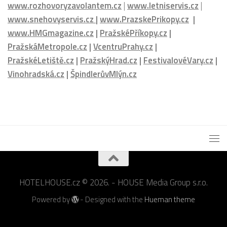
PražskéLetiště.cz
|
PražskýHrad.cz
|
FestivalovéVary.cz
|
Vinohradská.cz
|
ŠpindlerůvMlýn.cz
HOTELHOUSE.cz © 2026. - HOUSE Media Group s.r.o.
Powered by
- Designed with the
Hueman theme