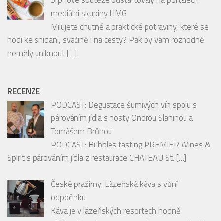
neměly uniknout
[…]
RECENZE
PODCAST: Degustace šumivých vín spolu s
párováním jídla s hosty Ondrou Slaninou a
Tomášem Brůhou
PODCAST: Bubbles tasting PREMIER Wines &
Spirit s párováním jídla z restaurace CHATEAU St.
[…]
České pražírny: Lázeňská káva s vůní
odpočinku
Káva je v lázeňských resortech hodně
oblíbeným nápojem a narazíte tu na ni téměř
na každém
[…]