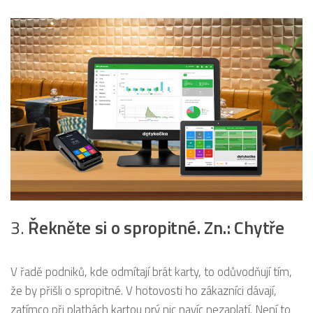
3.
Řekněte si o spropitné. Zn.: Chytře
V řadě podniků, kde odmítají brát karty, to odůvodňují tím,
že by přišli o spropitné. V hotovosti ho zákazníci dávají,
zatímco při platbách kartou prý nic navíc nezaplatí. Není to