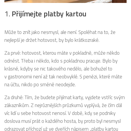
1.
Přijímejte platby kartou
Může to znít jako nesmysl, ale není. Spoléhat na to, že
nejlepší je držet hotovost, by bylo krátkozraké.
Za prvé: hotovost, kterou máte v pokladně, může někdo
odnést. Třeba i někdo, kdo s pokladnou pracuje. Bylo by
krásné, kdyby se nic takového nedělo, ale bohužel to
v gastronomii není až tak neobvyklé. S penězi, které máte
na účtu, nikdo po směně neodejde.
Za druhé: Tím, že budete přijímat karty, vyjdete vstříc svým
zákazníkům. Z nejrůznějších průzkumů vyplývá, že čím dál
víc lidí u sebe hotovost nenosí. V době, kdy se podniky
doslova musí prát o každého hosta, by proto byl nesmysl
odrazovat příchozí už ve dveřích nápisem „platby kartou