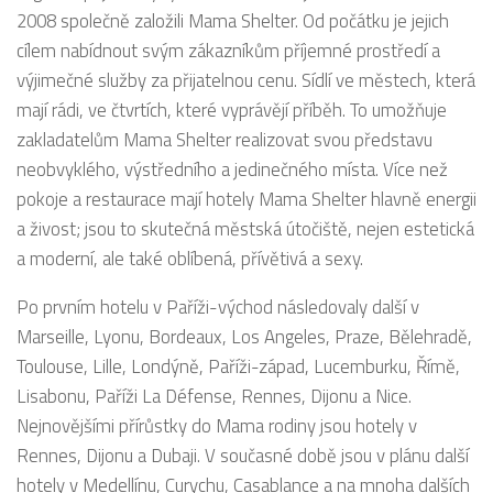
2008 společně založili Mama Shelter. Od počátku je jejich
cílem nabídnout svým zákazníkům příjemné prostředí a
výjimečné služby za přijatelnou cenu. Sídlí ve městech, která
mají rádi, ve čtvrtích, které vyprávějí příběh. To umožňuje
zakladatelům Mama Shelter realizovat svou představu
neobvyklého, výstředního a jedinečného místa. Více než
pokoje a restaurace mají hotely Mama Shelter hlavně energii
a živost; jsou to skutečná městská útočiště, nejen estetická
a moderní, ale také oblíbená, přívětivá a sexy.
Po prvním hotelu v Paříži-východ následovaly další v
Marseille, Lyonu, Bordeaux, Los Angeles, Praze, Bělehradě,
Toulouse, Lille, Londýně, Paříži-západ, Lucemburku, Římě,
Lisabonu, Paříži La Défense, Rennes, Dijonu a Nice.
Nejnovějšími přírůstky do Mama rodiny jsou hotely v
Rennes, Dijonu a Dubaji. V současné době jsou v plánu další
hotely v Medellínu, Curychu, Casablance a na mnoha dalších