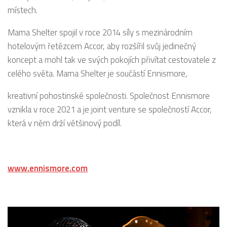
místech.
Mama Shelter spojil v roce 2014 síly s mezinárodním
hotelovým řetězcem Accor, aby rozšířil svůj jedinečný
koncept a mohl tak ve svých pokojích přivítat cestovatele z
celého světa. Mama Shelter je součástí Ennismore,
kreativní pohostinské společnosti. Společnost Ennismore
vznikla v roce 2021 a je joint venture se společností Accor,
která v něm drží většinový podíl.
www.ennismore.com