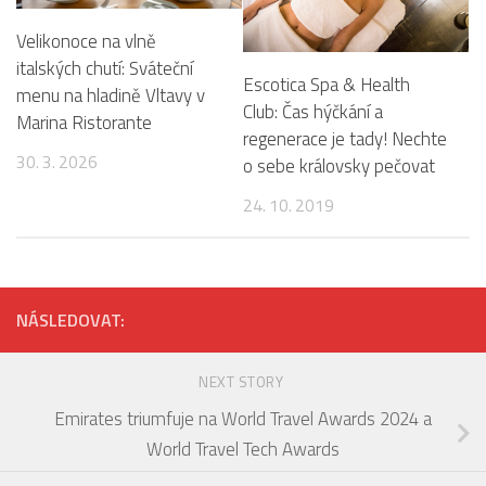
Velikonoce na vlně
italských chutí: Sváteční
Escotica Spa & Health
menu na hladině Vltavy v
Club: Čas hýčkání a
Marina Ristorante
regenerace je tady! Nechte
30. 3. 2026
o sebe královsky pečovat
24. 10. 2019
NÁSLEDOVAT:
NEXT STORY
Emirates triumfuje na World Travel Awards 2024 a
World Travel Tech Awards