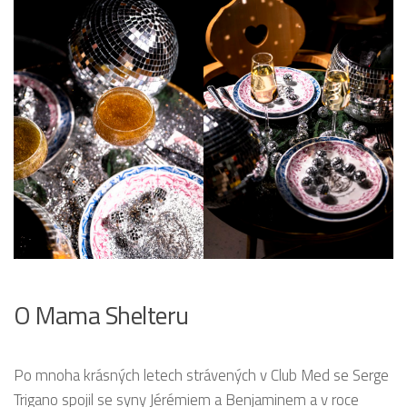
O Mama Shelteru
Po mnoha krásných letech strávených v Club Med se Serge
Trigano spojil se syny Jérémiem a Benjaminem a v roce