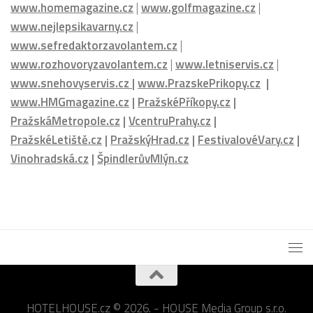
www.homemagazine.cz
|
www.golfmagazine.cz
|
www.nejlepsikavarny.cz
|
www.sefredaktorzavolantem.cz
|
www.rozhovoryzavolantem.cz
|
www.letniservis.cz
|
www.snehovyservis.cz
|
www.PrazskePrikopy.cz
|
www.HMGmagazine.cz
|
PražskéPříkopy.cz
|
PražskáMetropole.cz
|
VcentruPrahy.cz
|
PražskéLetiště.cz
|
PražskýHrad.cz
|
FestivalovéVary.cz
|
Vinohradská.cz
|
ŠpindlerůvMlýn.cz
HOTELHOUSE.cz © 2026. - HOUSE Media Group s.r.o.