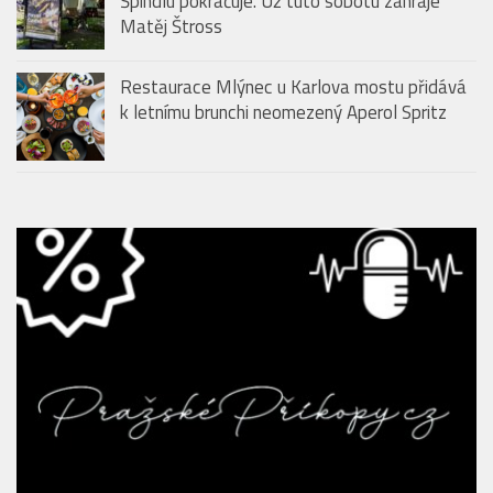
Špindlu pokračuje. Už tuto sobotu zahraje
Matěj Štross
Restaurace Mlýnec u Karlova mostu přidává
k letnímu brunchi neomezený Aperol Spritz