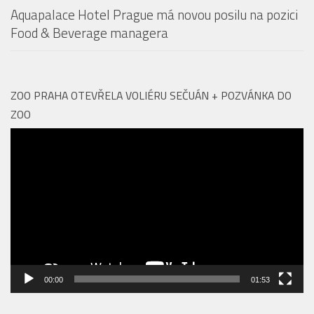
Aquapalace Hotel Prague má novou posilu na pozici
Food & Beverage managera
ZOO PRAHA OTEVŘELA VOLIÉRU SEČUÁN + POZVÁNKA DO
ZOO
Video
přehrávač
00:00
01:53