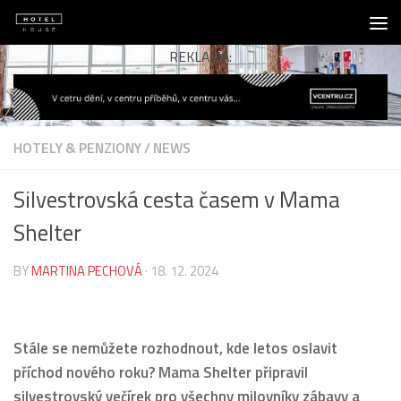
Skip to content
REKLAMA:
HOTELY & PENZIONY
/
NEWS
Silvestrovská cesta časem v Mama
Shelter
BY
MARTINA PECHOVÁ
·
18. 12. 2024
Stále se nemůžete rozhodnout, kde letos oslavit
příchod nového roku? Mama Shelter připravil
silvestrovský večírek pro všechny milovníky zábavy a