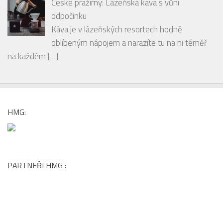
České pražírny: Lázeňská káva s vůní
odpočinku
Káva je v lázeňských resortech hodně
oblíbeným nápojem a narazíte tu na ni téměř
na každém
[…]
HMG:
PARTNEŘI HMG :