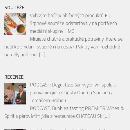
SOUTĚŽE
Vyhrajte balíčky oblíbených produktů FIT.
Srpnové soutěže odstartovaly na portálech
mediální skupiny HMG
Milujete chutné a praktické potraviny, které se
hodí ke snídani, svačině i na cesty? Pak by vám rozhodně
neměly uniknout
[…]
RECENZE
PODCAST: Degustace šumivých vín spolu s
párováním jídla s hosty Ondrou Slaninou a
Tomášem Brůhou
PODCAST: Bubbles tasting PREMIER Wines &
Spirit s párováním jídla z restaurace CHATEAU St.
[…]