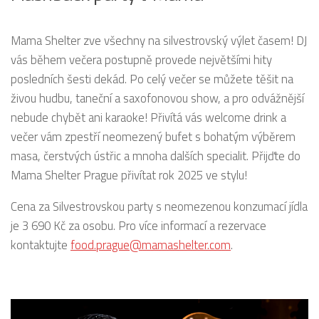
Mama Shelter zve všechny na silvestrovský výlet časem! DJ
vás během večera postupně provede největšími hity
posledních šesti dekád. Po celý večer se můžete těšit na
živou hudbu, taneční a saxofonovou show, a pro odvážnější
nebude chybět ani karaoke! Přivítá vás welcome drink a
večer vám zpestří neomezený bufet s bohatým výběrem
masa, čerstvých ústřic a mnoha dalších specialit. Přijďte do
Mama Shelter Prague přivítat rok 2025 ve stylu!
Cena za Silvestrovskou party s neomezenou konzumací jídla
je 3 690 Kč za osobu. Pro více informací a rezervace
kontaktujte
food.prague@mamashelter.com
.