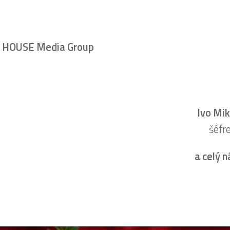
u
HOUSE Media Group
Ivo Mi
šéfr
a celý n