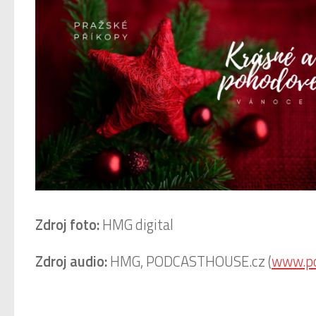
Zdroj foto:
HMG digital
Zdroj audio:
HMG, PODCASTHOUSE.cz (
www.po