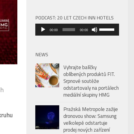
PODCAST: 20 LET CZECH INN HOTELS
Audio
Použitím
00:00
00:00
přehrávač
šipek
nahoru/dolů
zvýšíte
NEWS
nebo
Vyhrajte balíčky
snížíte
oblíbených produktů FIT.
úroveň
Srpnové soutěže
hlasitosti.
odstartovaly na portálech
ch
mediální skupiny HMG
Pražská Metropole zažije
kruhu
dronovou show: Samsung
velkolepě odstartuje
prodej nových zařízení