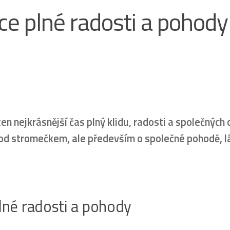
ce plné radosti a pohody
en nejkrásnější čas plný klidu, radosti a společných c
 pod stromečkem, ale především o společné pohodě, l
lné radosti a pohody