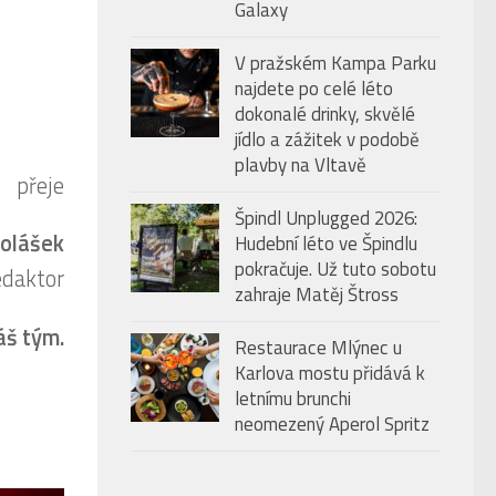
Galaxy
V pražském Kampa Parku
najdete po celé léto
dokonalé drinky, skvělé
jídlo a zážitek v podobě
plavby na Vltavě
přeje
Špindl Unplugged 2026:
kolášek
Hudební léto ve Špindlu
pokračuje. Už tuto sobotu
edaktor
zahraje Matěj Štross
áš tým.
Restaurace Mlýnec u
Karlova mostu přidává k
letnímu brunchi
neomezený Aperol Spritz