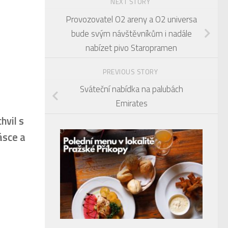
NEXT STORY
Provozovatel O2 areny a O2 universa
bude svým návštěvníkům i nadále
nabízet pivo Staropramen
PREVIOUS STORY
Sváteční nabídka na palubách
Emirates
hvil s
ásce a