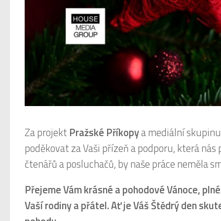
Za projekt
Pražské Příkopy
a mediální skupin
poděkovat za Vaši přízeň a podporu, která nás 
čtenářů a posluchačů, by naše práce neměla sm
Přejeme Vám krásné a pohodové Vánoce, plné
Vaší rodiny a přátel. Ať je Váš Štědrý den skut