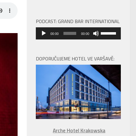
PODCAST: GRAND BAR INTERNATIONAL
Audio
Použitím
00:00
00:00
přehrávač
šipek
nahoru/dolů
zvýšíte
DOPORUČUJEME HOTEL VE VARŠAVĚ:
nebo
snížíte
úroveň
hlasitosti.
Arche Hotel Krakowska