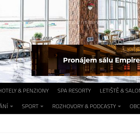
otelech, pensionech, spa resortech a restauracích...
REKLAMA:
HOTELY & PENZIONY
SPA RESORTY
LETIŠTĚ & SALO
ÁNÍ
SPORT
ROZHOVORY & PODCASTY
OBC