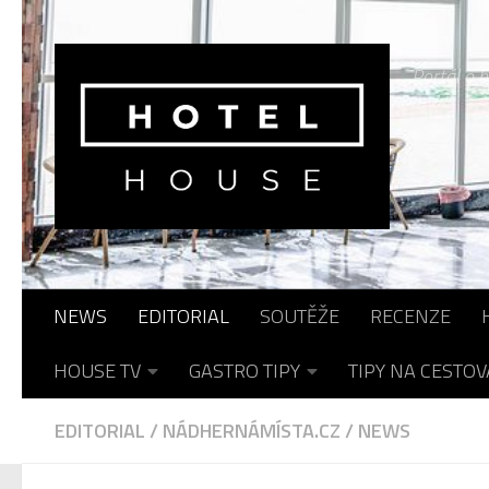
Skip to content
Portál o h
NEWS
EDITORIAL
SOUTĚŽE
RECENZE
HOUSE TV
GASTRO TIPY
TIPY NA CESTOV
EDITORIAL
/
NÁDHERNÁMÍSTA.CZ
/
NEWS