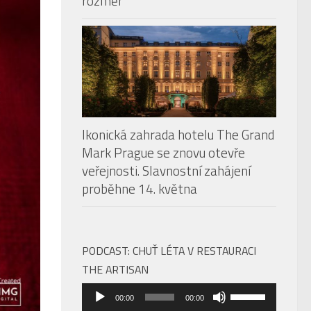
Ikonická zahrada hotelu The Grand
Mark Prague se znovu otevře
veřejnosti. Slavnostní zahájení
proběhne 14. května
PODCAST: CHUŤ LÉTA V RESTAURACI
THE ARTISAN
Audio
Použitím
00:00
00:00
přehrávač
šipek