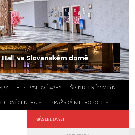
NKY
FESTIVALOVÉ VARY
ŠPINDLERŮV MLÝN
HODNÍ CENTRA
PRAŽSKÁ METROPOLE
NÁSLEDOVAT: