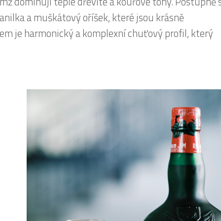
čemž dominují teplé dřevité a kouřové tóny. Postupně 
 vanilka a muškátový oříšek, které jsou krásně
 je harmonický a komplexní chuťový profil, který