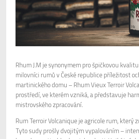
R
hum J.M je synonymem pro špičkovou kvalitu a
milovníci rumů v České republice příležitost oc
martinického domu – Rhum Vieux Terroir Volca
prostředí, ve kterém vzniká, a představuje har
mistrovského zpracování.
Rum Terroir Volcanique je agricole rum, který 
Tyto sudy prošly dvojitým vypalováním – inten