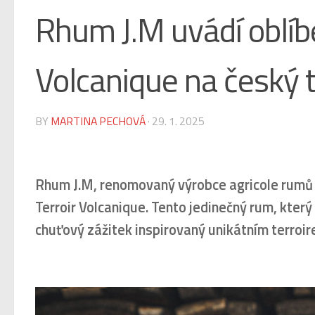
Rhum J.M uvádí oblíb
Volcanique na český 
BY
MARTINA PECHOVÁ
·
29. 1. 2025
Rhum J.M, renomovaný výrobce agricole rumů z
Terroir Volcanique. Tento jedinečný rum, který
chuťový zážitek inspirovaný unikátním terroir