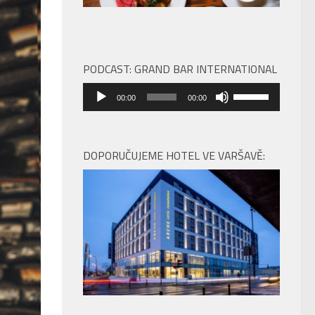
PODCAST: GRAND BAR INTERNATIONAL
Audio
Použitím
00:00
00:00
přehrávač
šipek
nahoru/dolů
zvýšíte
DOPORUČUJEME HOTEL VE VARŠAVĚ:
nebo
snížíte
úroveň
hlasitosti.