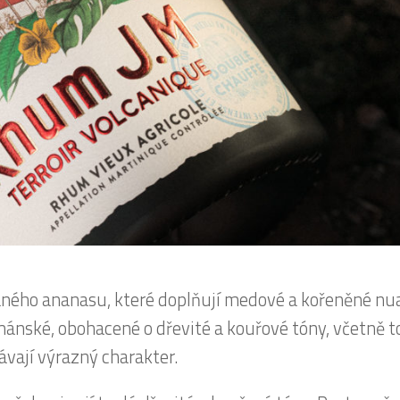
vaného ananasu, které doplňují medové a kořeněné nu
ánské, obohacené o dřevité a kouřové tóny, včetně t
ávají výrazný charakter.