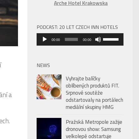
Arche Hotel Krakowska
PODCAST: 20 LET CZECH INN HOTELS
Audio
Použitím
00:00
00:00
přehrávač
šipek
nahoru/dolů
zvýšíte
í
NEWS
nebo
Vyhrajte balíčky
snížíte
oblíbených produktů FIT.
úroveň
Srpnové soutěže
ání a
hlasitosti.
odstartovaly na portálech
mediální skupiny HMG
ech.
Pražská Metropole zažije
dronovou show: Samsung
velkolepě odstartuje