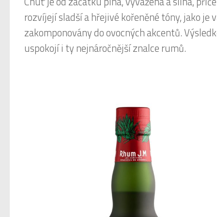
Chuť je od začátku plná, vyvážená a silná, při
rozvíjejí sladší a hřejivé kořeněné tóny, jako je
zakomponovány do ovocných akcentů. Výsledkem
uspokojí i ty nejnáročnější znalce rumů.