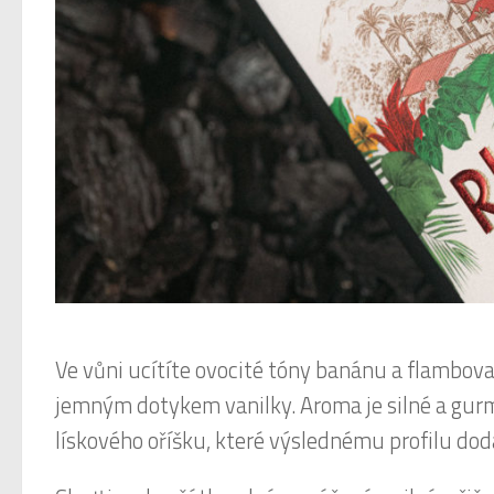
Ve vůni ucítíte ovocité tóny banánu a flambo
jemným dotykem vanilky. Aroma je silné a gurm
lískového oříšku, které výslednému profilu dod