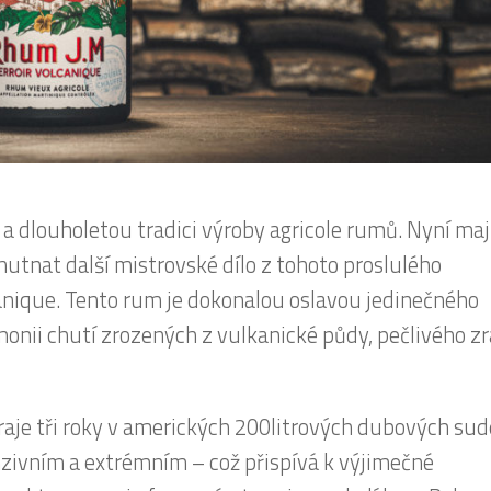
 dlouholetou tradici výroby agricole rumů. Nyní maj
hutnat další mistrovské dílo z tohoto proslulého
nique. Tento rum je dokonalou oslavou jedinečného
monii chutí zrozených z vulkanické půdy, pečlivého zr
zraje tři roky v amerických 200litrových dubových sud
zivním a extrémním – což přispívá k výjimečné