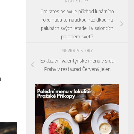
NEXT STORY
Emirates oslavuje příchod lunárního
roku hada tematickou nabídkou na
palubách svých letadel i v saloncích
po celém světě
PREVIOUS STORY
Exkluzivní valentýnské menu v srdci
Prahy v restauraci Červený Jelen
m