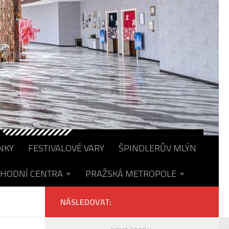
NKY
FESTIVALOVÉ VARY
ŠPINDLERŮV MLÝN
HODNÍ CENTRA
PRAŽSKÁ METROPOLE
NÁSLEDOVAT: