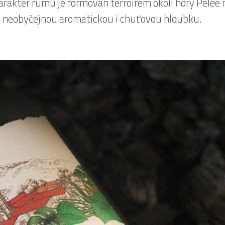
arakter rumu je formován terroirem okolí hory Pelee 
u neobyčejnou aromatickou i chuťovou hloubku.