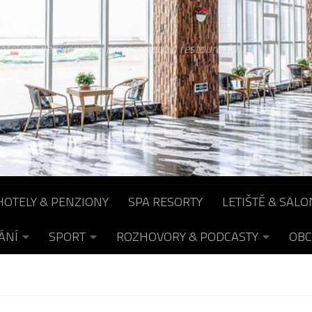
otelech, pensionech, spa resortech a restauracích...
HOTELY & PENZIONY
SPA RESORTY
LETIŠTĚ & SALO
ÁNÍ
SPORT
ROZHOVORY & PODCASTY
OBC