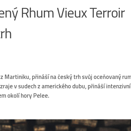
ený Rhum Vieux Terroir
trh
 Martiniku, přináší na český trh svůj oceňovaný ru
 zraje v sudech z amerického dubu, přináší intenzivní
em okolí hory Pelee.