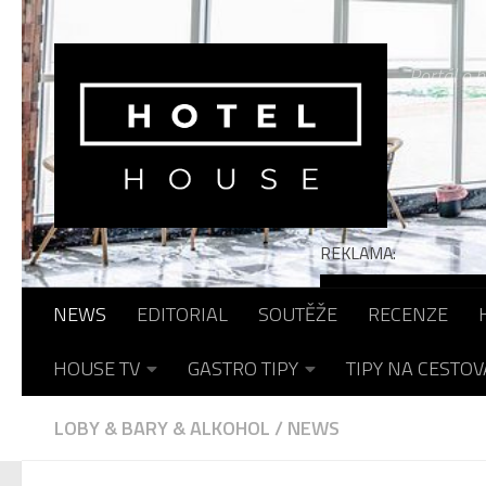
Skip to content
Portál o h
REKLAMA:
NEWS
EDITORIAL
SOUTĚŽE
RECENZE
HOUSE TV
GASTRO TIPY
TIPY NA CESTOV
LOBY & BARY & ALKOHOL
/
NEWS