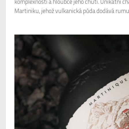
komplexnosti a hloubce jeho chuti. Unikátní ch
Martiniku, jehož vulkanická půda dodává rum