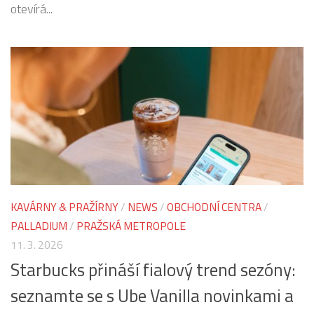
otevírá...
KAVÁRNY & PRAŽÍRNY
/
NEWS
/
OBCHODNÍ CENTRA
/
PALLADIUM
/
PRAŽSKÁ METROPOLE
11. 3. 2026
Starbucks přináší fialový trend sezóny:
seznamte se s Ube Vanilla novinkami a