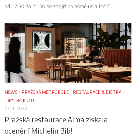
od 17:30 do 21:30 se zde již po osmé uskuteční...
NEWS
/
PRAŽSKÁ METROPOLE
/
RESTAURACE & BISTRA
/
TIPY NA JÍDLO
23. 1. 2026
Pražská restaurace Alma získala
ocenění Michelin Bib!