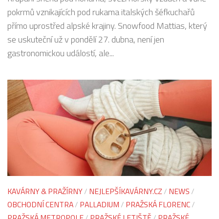
pokrmů vznikajících pod rukama italských šéfkuchařů
přímo uprostřed alpské krajiny. Snowfood Mattias, který
se uskuteční už v pondělí 27. dubna, není jen
gastronomickou událostí, ale...
KAVÁRNY & PRAŽÍRNY
/
NEJLEPŠÍKAVÁRNY.CZ
/
NEWS
/
OBCHODNÍ CENTRA
/
PALLADIUM
/
PRAŽSKÁ FLORENC
/
PRAŽSKÁ METROPOLE
/
PRAŽSKÉ LETIŠTĚ
/
PRAŽSKÉ