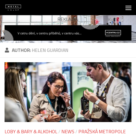
Skip to content
REKLAMA:
AUTHOR:
HELEN GUARDIAN
LOBY & BARY & ALKOHOL
/
NEWS
/
PRAŽSKÁ METROPOLE