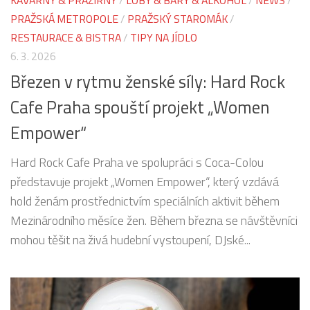
KAVÁRNY & PRAŽÍRNY
/
LOBY & BARY & ALKOHOL
/
NEWS
/
PRAŽSKÁ METROPOLE
/
PRAŽSKÝ STAROMÁK
/
RESTAURACE & BISTRA
/
TIPY NA JÍDLO
6. 3. 2026
Březen v rytmu ženské síly: Hard Rock
Cafe Praha spouští projekt „Women
Empower“
Hard Rock Cafe Praha ve spolupráci s Coca-Colou
představuje projekt „Women Empower“, který vzdává
hold ženám prostřednictvím speciálních aktivit během
Mezinárodního měsíce žen. Během března se návštěvníci
mohou těšit na živá hudební vystoupení, DJské...