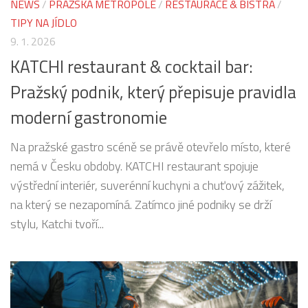
NEWS
/
PRAŽSKÁ METROPOLE
/
RESTAURACE & BISTRA
/
TIPY NA JÍDLO
9. 1. 2026
KATCHI restaurant & cocktail bar:
Pražský podnik, který přepisuje pravidla
moderní gastronomie
Na pražské gastro scéně se právě otevřelo místo, které
nemá v Česku obdoby. KATCHI restaurant spojuje
výstřední interiér, suverénní kuchyni a chuťový zážitek,
na který se nezapomíná. Zatímco jiné podniky se drží
stylu, Katchi tvoří...