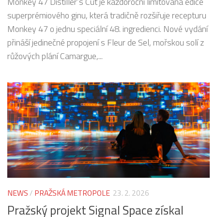
Monkey 47 Distiller’s Cut je každoroční limitovaná edice
superprémiového ginu, která tradičně rozšiřuje recepturu
Monkey 47 o jednu speciální 48. ingredienci. Nové vydání
přináší jedinečné propojení s Fleur de Sel, mořskou solí z
růžových plání Camargue,...
NEWS
/
PRAŽSKÁ METROPOLE
23. 2. 2026
Pražský projekt Signal Space získal