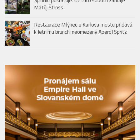
Špindlu pokračuje. Už tuto sobotu zahraje
Matěj Štross
Restaurace Mlýnec u Karlova mostu přidává
k letnímu brunchi neomezený Aperol Spritz