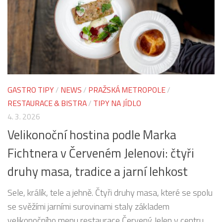
GASTRO TIPY
/
NEWS
/
PRAŽSKÁ METROPOLE
/
RESTAURACE & BISTRA
/
TIPY NA JÍDLO
4. 3. 2026
Velikonoční hostina podle Marka
Fichtnera v Červeném Jelenovi: čtyři
druhy masa, tradice a jarní lehkost
Sele, králík, tele a jehně. Čtyři druhy masa, které se spolu
se svěžími jarními surovinami staly základem
velikonočního menu restaurace Červený Jelen v centru