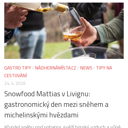
GASTRO TIPY
/
NÁDHERNÁMÍSTA.CZ
/
NEWS
/
TIPY NA
CESTOVÁNÍ
24. 4. 2026
Snowfood Mattias v Livignu:
gastronomický den mezi sněhem a
michelinskými hvězdami
Křupání sněhu pod nohama, svěží horský vzduch a vůně