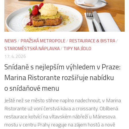
NEWS
/
PRAŽSKÁ METROPOLE
/
RESTAURACE & BISTRA
/
STAROMĚSTSKÁ NÁPLAVKA
/
TIPY NA JÍDLO
17. 4. 2026
Snídaně s nejlepším výhledem v Praze:
Marina Ristorante rozšiřuje nabídku
o snídaňové menu
Ještě než se město stihne naplno nadechnout, v Marina
Ristorante už voní čerstvá káva a croissanty. Oblíbená
restaurace kotvící na vltavském nábřeží u Mánesova
mostu v centru Prahy reaguje na zájem hostů a nově