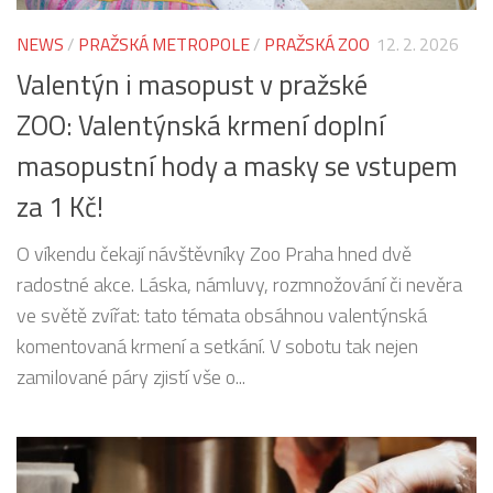
NEWS
/
PRAŽSKÁ METROPOLE
/
PRAŽSKÁ ZOO
12. 2. 2026
Valentýn i masopust v pražské
ZOO: Valentýnská krmení doplní
masopustní hody a masky se vstupem
za 1 Kč!
O víkendu čekají návštěvníky Zoo Praha hned dvě
radostné akce. Láska, námluvy, rozmnožování či nevěra
ve světě zvířat: tato témata obsáhnou valentýnská
komentovaná krmení a setkání. V sobotu tak nejen
zamilované páry zjistí vše o...