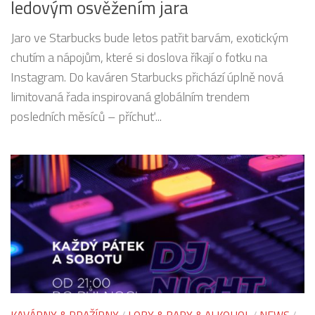
ledovým osvěžením jara
Jaro ve Starbucks bude letos patřit barvám, exotickým
chutím a nápojům, které si doslova říkají o fotku na
Instagram. Do kaváren Starbucks přichází úplně nová
limitovaná řada inspirovaná globálním trendem
posledních měsíců – příchuť...