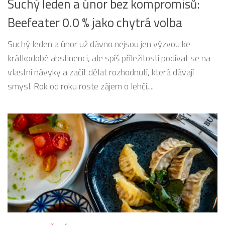
Suchý leden a únor bez kompromisů:
Beefeater 0.0 % jako chytrá volba
Suchý leden a únor už dávno nejsou jen výzvou ke
krátkodobé abstinenci, ale spíš příležitostí podívat se na
vlastní návyky a začít dělat rozhodnutí, která dávají
smysl. Rok od roku roste zájem o lehčí,...