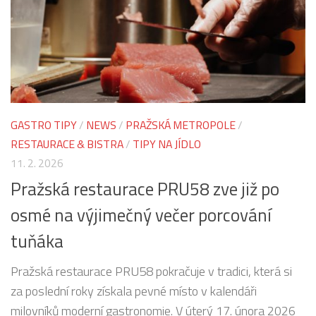
GASTRO TIPY
/
NEWS
/
PRAŽSKÁ METROPOLE
/
RESTAURACE & BISTRA
/
TIPY NA JÍDLO
11. 2. 2026
Pražská restaurace PRU58 zve již po
osmé na výjimečný večer porcování
tuňáka
Pražská restaurace PRU58 pokračuje v tradici, která si
za poslední roky získala pevné místo v kalendáři
milovníků moderní gastronomie. V úterý 17. února 2026