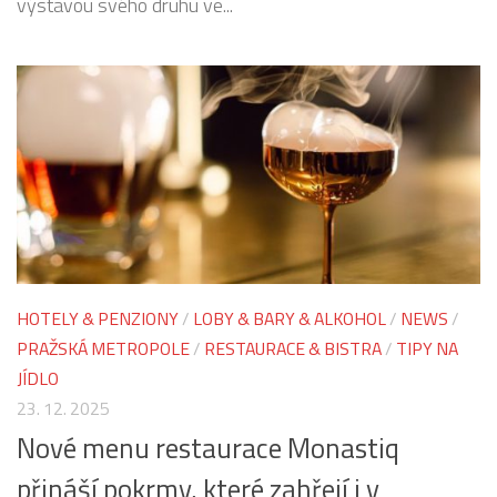
výstavou svého druhu ve...
HOTELY & PENZIONY
/
LOBY & BARY & ALKOHOL
/
NEWS
/
PRAŽSKÁ METROPOLE
/
RESTAURACE & BISTRA
/
TIPY NA
JÍDLO
23. 12. 2025
Nové menu restaurace Monastiq
přináší pokrmy, které zahřejí i v