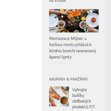
na Vltavě
Restaurace Mlýnec u
Karlova mostu přidává k
letnímu brunchi neomezený
Aperol Spritz
KAVÁRNY & PRAŽÍRNY
Vyhrajte
balíčky
oblíbených
produktů FIT.