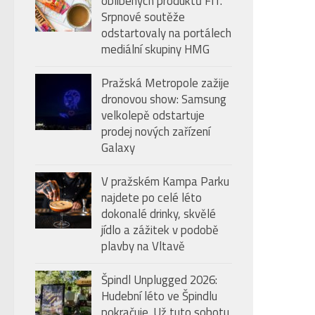
oblíbených produktů FIT.
úroveň
Srpnové soutěže
hlasitosti.
odstartovaly na portálech
mediální skupiny HMG
Pražská Metropole zažije
dronovou show: Samsung
velkolepě odstartuje
prodej nových zařízení
Galaxy
V pražském Kampa Parku
najdete po celé léto
dokonalé drinky, skvělé
jídlo a zážitek v podobě
plavby na Vltavě
Špindl Unplugged 2026:
Hudební léto ve Špindlu
pokračuje. Už tuto sobotu