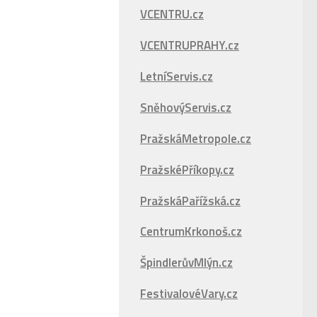
VCENTRU.cz
VCENTRUPRAHY.cz
LetníServis.cz
SněhovýServis.cz
PražskáMetropole.cz
PražskéPříkopy.cz
PražskáPařížská.cz
CentrumKrkonoš.cz
ŠpindlerůvMlýn.cz
FestivalovéVary.cz