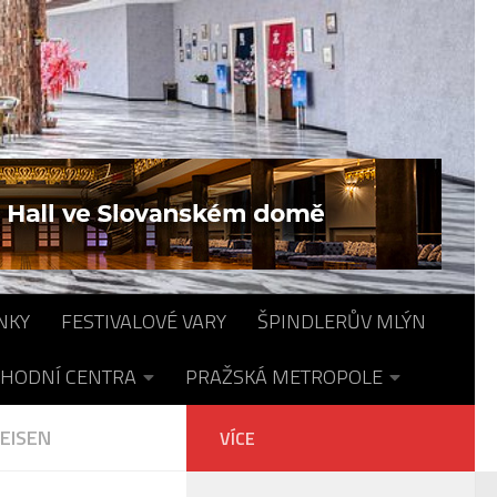
NKY
FESTIVALOVÉ VARY
ŠPINDLERŮV MLÝN
HODNÍ CENTRA
PRAŽSKÁ METROPOLE
EISEN
VÍCE