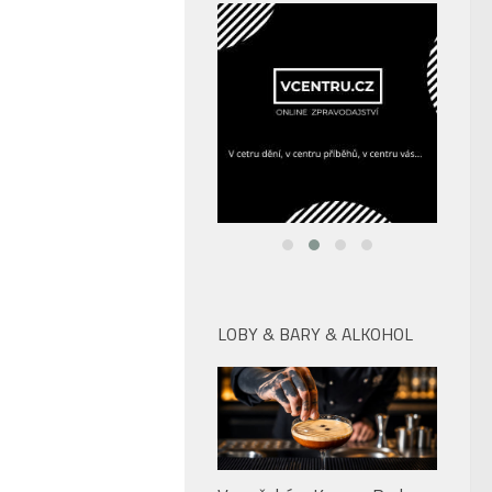
LOBY & BARY & ALKOHOL
V pražském Kampa Parku
najdete po celé léto