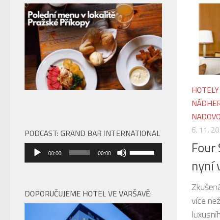
HOTELY
NÁDHER
NADOVO
6. 11. 2
PODCAST: GRAND BAR INTERNATIONAL
Four 
Audio
Použitím
00:00
00:00
přehrávač
nyní 
šipek
nahoru/dolů
Zkušená
zvýšíte
DOPORUČUJEME HOTEL VE VARŠAVĚ:
více než
nebo
luxusní
snížíte