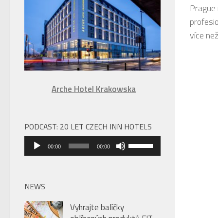
Prague 
úroveň
profesio
hlasitosti.
více než 
Arche Hotel Krakowska
PODCAST: 20 LET CZECH INN HOTELS
Audio
Použitím
00:00
00:00
přehrávač
šipek
nahoru/dolů
zvýšíte
NEWS
nebo
Vyhrajte balíčky
snížíte