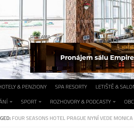
otelech, pensionech, spa resortech a restauracích...
REKLAMA:
HOTELY & PENZIONY
SPA RESORTY
LETIŠTĚ & SALO
ÁNÍ
SPORT
ROZHOVORY & PODCASTY
OBC
GED:
FOUR SEASONS HOTEL PRAGUE NYNÍ VEDE MONICA 