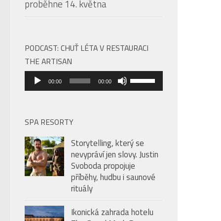
proběhne 14. května
PODCAST: CHUŤ LÉTA V RESTAURACI
THE ARTISAN
Audio
Použitím
00:00
00:00
přehrávač
šipek
nahoru/dolů
zvýšíte
SPA RESORTY
nebo
Storytelling, který se
snížíte
nevypráví jen slovy. Justin
úroveň
Svoboda propojuje
hlasitosti.
příběhy, hudbu i saunové
rituály
Ikonická zahrada hotelu