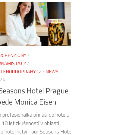
 & PENZIONY
/
NÁMÍSTA.CZ
/
LENOUDOPRAHY.CZ
/
NEWS
024
Seasons Hotel Prague
vede Monica Eisen
 profesionálka přináší do hotelu
 18 let zkušeností v oblasti
ho hotelnictví Four Seasons Hotel