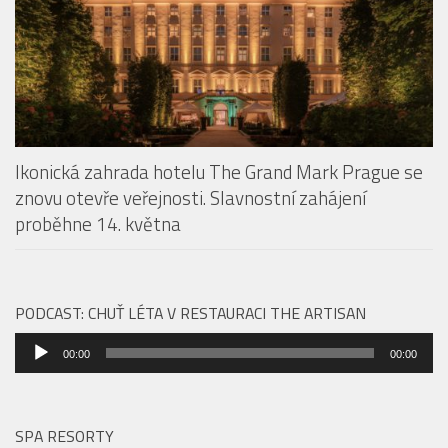
Ikonická zahrada hotelu The Grand Mark Prague se
znovu otevře veřejnosti. Slavnostní zahájení
proběhne 14. května
PODCAST: CHUŤ LÉTA V RESTAURACI THE ARTISAN
Audio
00:00
00:00
přehrávač
SPA RESORTY
Storytelling, který se nevypráví jen slovy.
Justin Svoboda propojuje příběhy, hudbu i