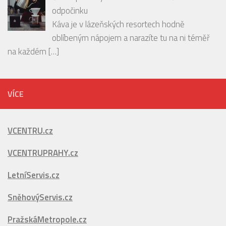
oblíbeným nápojem a narazíte tu na ni téměř
na každém
[…]
VÍCE
VCENTRU.cz
VCENTRUPRAHY.cz
LetníServis.cz
SněhovýServis.cz
PražskáMetropole.cz
PražskéPříkopy.cz