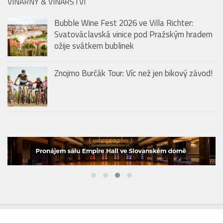
HMG:
PARTNEŘI HMG :