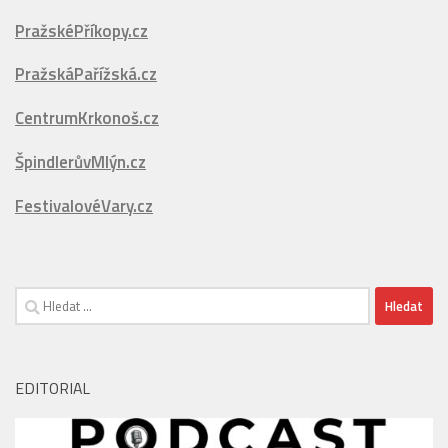
PražskáPařížská.cz
CentrumKrkonoš.cz
ŠpindlerůvMlýn.cz
FestivalovéVary.cz
Vyhledávání
EDITORIAL