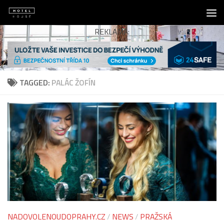
Skip to content
REKLAMA:
TAGGED:
PALÁC ŽOFÍN
NADOVOLENOUDOPRAHY.CZ
/
NEWS
/
PRAŽSKÁ