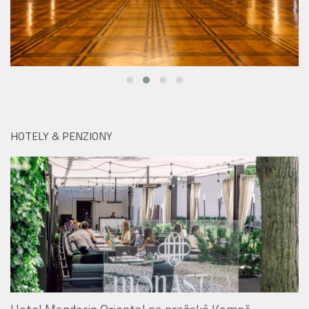
HOTELY & PENZIONY
Hotel Mandarin Oriental na pražské Kampě:
Monastiq BBQ Brunch láká na grilované speciality i
originální Spritz Bar