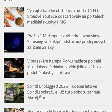
Vyhrajte balíčky oblíbených produktů FIT.
Srpnové soutěže odstartovaly na portálech
mediální skupiny HMG
Pražská Metropole zažije dronovou show:
Samsung velkolepě odstartuje prodej nových
zařízení Galaxy
V pražském Kampa Parku najdete po celé
léto dokonalé drinky, skvělé jídlo a zážitek v
podobě plavby na Vltavě
Špindl Unplugged 2026: Hudební léto ve
Špindlu pokračuje. Už tuto sobotu zahraje
Matěj Štross
Restaurace Mlýnec u Karlova mostu přidává