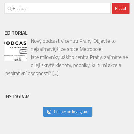
EDITORIAL
Nový podcast V centru Prahy: Objevte to
nejzajímavější ze srdce Metropole!
Jste milovníky užšího centra Prahy, zajímáte se
o její skryté klenoty, podniky, kulturní akce a
inspirativní osobnosti?
[…]
INSTAGRAM
Follow on Instagram
SOUTĚŽE
Vyhrajte balíčky oblíbených produktů FIT.
Srpnové soutěže odstartovaly na portálech