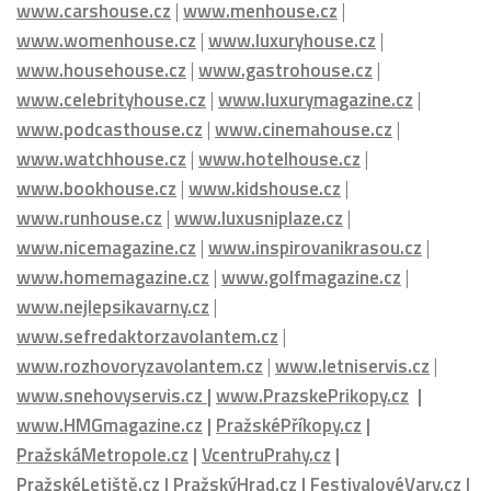
www.bookhouse.cz
|
www.kidshouse.cz
|
www.runhouse.cz
|
www.luxusniplaze.cz
|
www.nicemagazine.cz
|
www.inspirovanikrasou.cz
|
www.homemagazine.cz
|
www.golfmagazine.cz
|
www.nejlepsikavarny.cz
|
www.sefredaktorzavolantem.cz
|
www.rozhovoryzavolantem.cz
|
www.letniservis.cz
|
www.snehovyservis.cz
|
www.PrazskePrikopy.cz
|
www.HMGmagazine.cz
|
PražskéPříkopy.cz
|
PražskáMetropole.cz
|
VcentruPrahy.cz
|
PražskéLetiště.cz
|
PražskýHrad.cz
|
FestivalovéVary.cz
|
Vinohradská.cz
|
ŠpindlerůvMlýn.cz