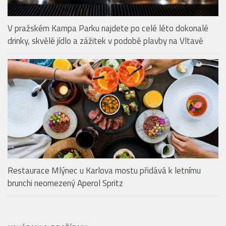
Restaurace Mlýnec u Karlova mostu přidává k letnímu
brunchi neomezený Aperol Spritz
KAVÁRNY & PRAŽÍRNY
Vyhrajte balíčky oblíbených produktů FIT.
Srpnové soutěže odstartovaly na portálech
mediální skupiny HMG
Pražská Metropole zažije dronovou show: