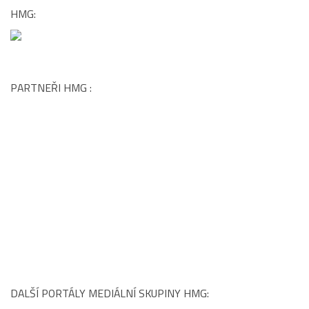
DALŠÍ PORTÁLY MEDIÁLNÍ SKUPINY HMG:
www.carshouse.cz
|
www.menhouse.cz
|
www.womenhouse.cz
|
www.luxuryhouse.cz
|
www.househouse.cz
|
www.gastrohouse.cz
|
www.celebrityhouse.cz
|
www.luxurymagazine.cz
|
www.podcasthouse.cz
|
www.cinemahouse.cz
|
www.watchhouse.cz
|
www.hotelhouse.cz
|