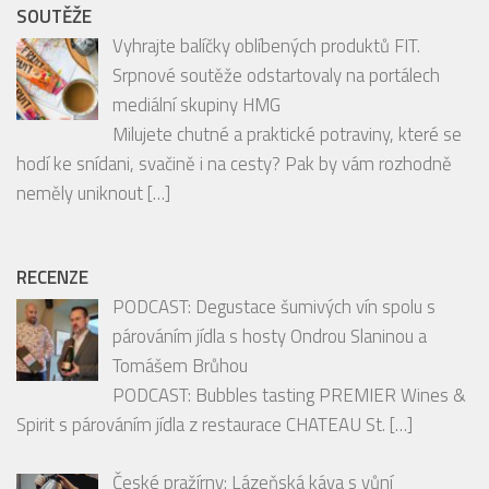
mediální skupiny HMG
Milujete chutné a praktické potraviny, které se
hodí ke snídani, svačině i na cesty? Pak by vám rozhodně
neměly uniknout
[…]
RECENZE
PODCAST: Degustace šumivých vín spolu s
párováním jídla s hosty Ondrou Slaninou a
Tomášem Brůhou
PODCAST: Bubbles tasting PREMIER Wines &
Spirit s párováním jídla z restaurace CHATEAU St.
[…]
České pražírny: Lázeňská káva s vůní
odpočinku
Káva je v lázeňských resortech hodně