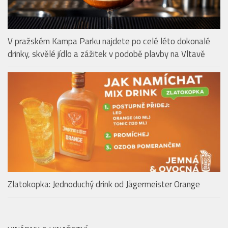
Zlatokopka: Jednoduchý drink od Jägermeister Orange
VINÁRNY & VINAŘSTVÍ
Bubble Wine Fest 2026 ve Villa Richter:
Svatováclavská vinice pod Pražským hradem
ožije svátkem bublinek
Znojmo Burčák Tour: Víc než jen bikový závod!