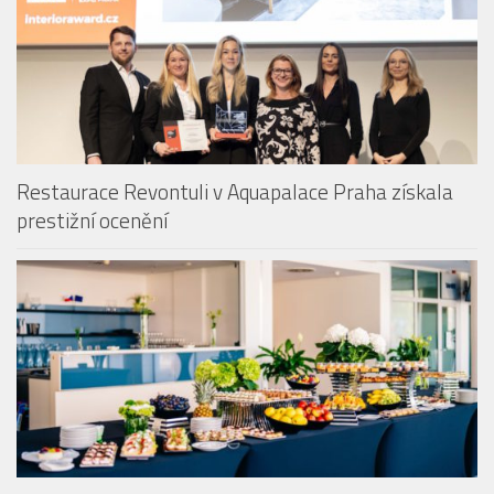
Restaurace Revontuli v Aquapalace Praha získala
prestižní ocenění
Aquapalace Hotel Prague má novou posilu na pozici
Food & Beverage managera