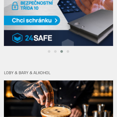
LOBY & BARY & ALKOHOL
V pražském Kampa Parku najdete po celé léto dokonalé
drinky, skvělé jídlo a zážitek v podobě plavby na Vltavě