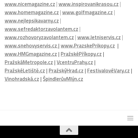
www.watchhouse.cz
|
www.hotelhouse.cz
|
www.bookhouse.cz
|
www.kidshouse.cz
|
www.runhouse.cz
|
www.luxusniplaze.cz
|
www.nicemagazine.cz
|
www.inspirovanikrasou.cz
|
www.homemagazine.cz
|
www.golfmagazine.cz
|
www.nejlepsikavarny.cz
|
www.sefredaktorzavolantem.cz
|
www.rozhovoryzavolantem.cz
|
www.letniservis.cz
|
www.snehovyservis.cz
|
www.PrazskePrikopy.cz
|
www.HMGmagazine.cz
|
PražskéPříkopy.cz
|
PražskáMetropole.cz
|
VcentruPrahy.cz
|
PražskéLetiště.cz
|
PražskýHrad.cz
|
FestivalovéVary.cz
|
Vinohradská.cz
|
ŠpindlerůvMlýn.cz