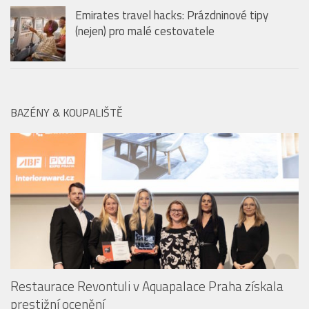
vycpávek na ramenou po nanomateriály
Emirates travel hacks: Prázdninové tipy
(nejen) pro malé cestovatele
BAZÉNY & KOUPALIŠTĚ