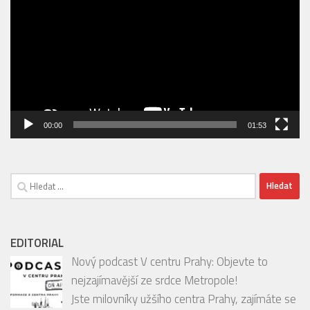
ZOO
Video
přehrávač
00:00
01:53
Vyhledávání
EDITORIAL
Nový podcast V centru Prahy: Objevte to