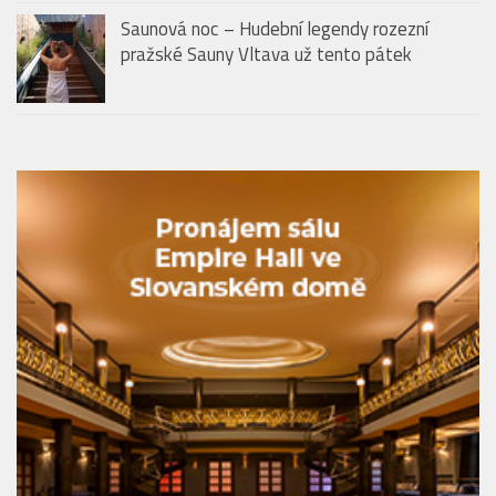
Prague se znovu otevře veřejnosti. Slavnostní
zahájení proběhne 14. května
Saunová noc – Hudební legendy rozezní
pražské Sauny Vltava už tento pátek