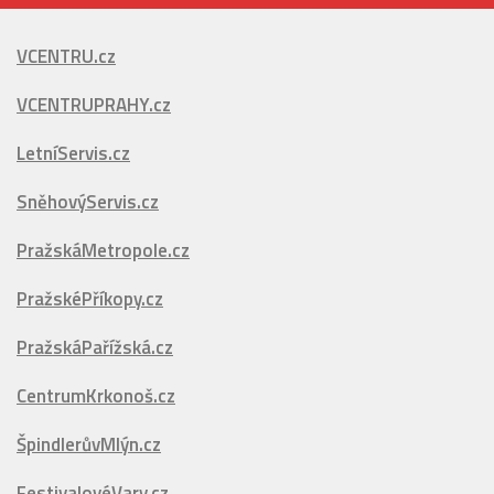
VÍCE
VCENTRU.cz
VCENTRUPRAHY.cz
LetníServis.cz
SněhovýServis.cz
PražskáMetropole.cz
PražskéPříkopy.cz
PražskáPařížská.cz
CentrumKrkonoš.cz