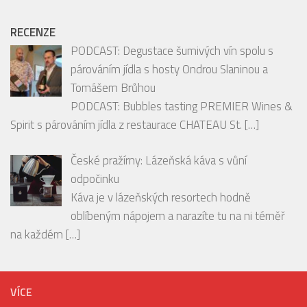
hodí ke snídani, svačině i na cesty? Pak by vám rozhodně
neměly uniknout
[…]
RECENZE
PODCAST: Degustace šumivých vín spolu s
párováním jídla s hosty Ondrou Slaninou a
Tomášem Brůhou
PODCAST: Bubbles tasting PREMIER Wines &
Spirit s párováním jídla z restaurace CHATEAU St.
[…]
České pražírny: Lázeňská káva s vůní
odpočinku
Káva je v lázeňských resortech hodně
oblíbeným nápojem a narazíte tu na ni téměř
na každém
[…]