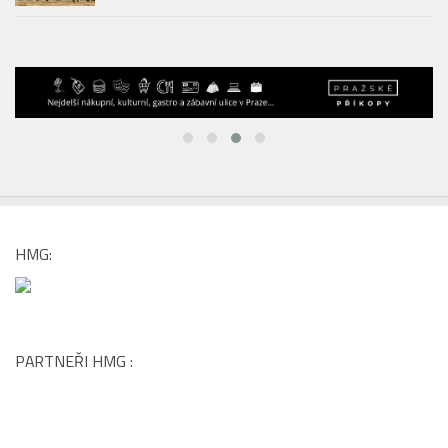
Znojmo Burčák Tour: Víc než jen bikový závod!
HMG:
PARTNEŘI HMG :