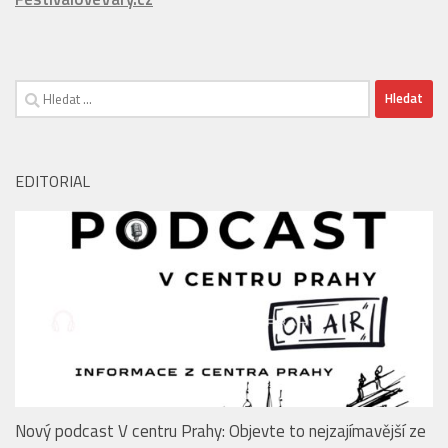
ŠpindlerůvMlýn.cz
FestivalovéVary.cz
Vyhledávání
EDITORIAL