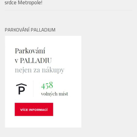
Nový podcast V centru Prahy: Objevte to nejzajímavější ze
srdce Metropole!
PARKOVÁNÍ PALLADIUM