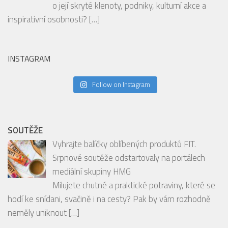
nejzajímavější ze srdce Metropole!
Jste milovníky užšího centra Prahy, zajímáte se
o její skryté klenoty, podniky, kulturní akce a
inspirativní osobnosti?
[…]
INSTAGRAM
Follow on Instagram
SOUTĚŽE
Vyhrajte balíčky oblíbených produktů FIT.
Srpnové soutěže odstartovaly na portálech
mediální skupiny HMG
Milujete chutné a praktické potraviny, které se