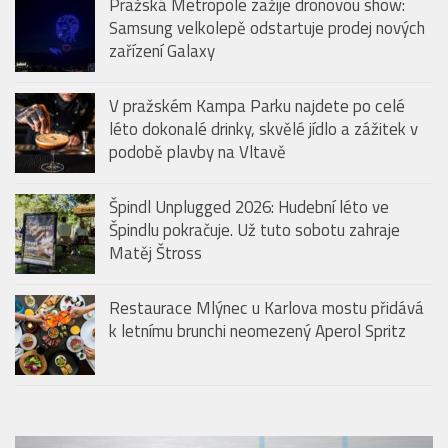
Pražská Metropole zažije dronovou show:
Samsung velkolepě odstartuje prodej nových
zařízení Galaxy
V pražském Kampa Parku najdete po celé
léto dokonalé drinky, skvělé jídlo a zážitek v
podobě plavby na Vltavě
Špindl Unplugged 2026: Hudební léto ve
Špindlu pokračuje. Už tuto sobotu zahraje
Matěj Štross
Restaurace Mlýnec u Karlova mostu přidává
k letnímu brunchi neomezený Aperol Spritz