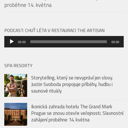
Ikonická zahrada hotelu The Grand Mark Prague se
znovu otevře veřejnosti. Slavnostní zahájení
proběhne 14. května
PODCAST: CHUŤ LÉTA V RESTAURACI THE ARTISAN
Audio
00:00
00:00
přehrávač
SPA RESORTY
Storytelling, který se nevypráví jen slovy.
Justin Svoboda propojuje příběhy, hudbu i
saunové rituály
Ikonická zahrada hotelu The Grand Mark