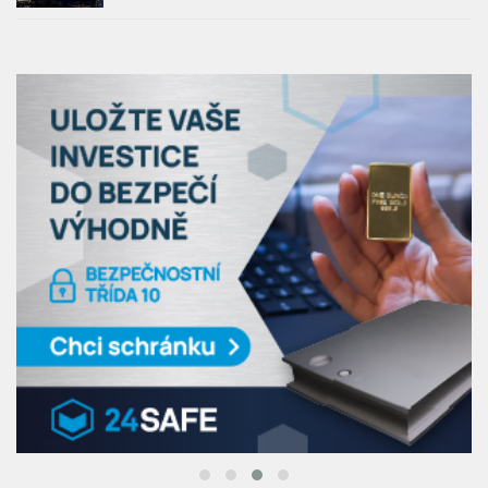
Pražská Metropole zažije dronovou show:
Samsung velkolepě odstartuje prodej nových
zařízení Galaxy