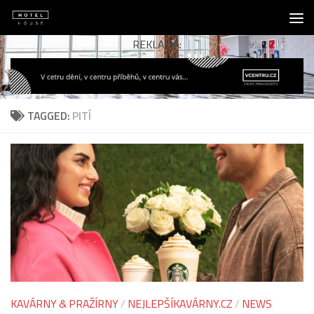
Skip to content
REKLAMA:
TAGGED:
PITÍ
KAVÁRNY & PRAŽÍRNY
/
NEJLEPŠÍKAVÁRNY.CZ
/
NEWS