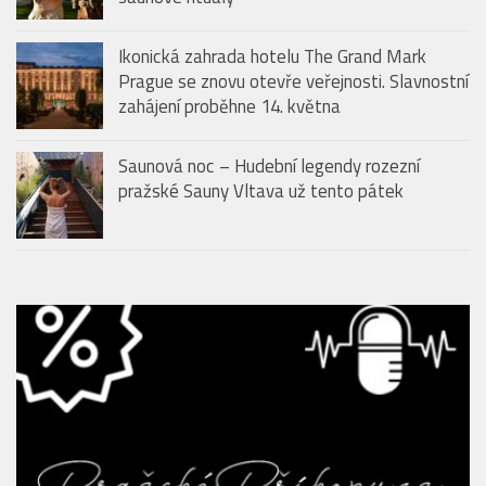
Storytelling, který se nevypráví jen slovy.
Justin Svoboda propojuje příběhy, hudbu i
saunové rituály
Ikonická zahrada hotelu The Grand Mark
Prague se znovu otevře veřejnosti. Slavnostní
zahájení proběhne 14. května
Saunová noc – Hudební legendy rozezní
pražské Sauny Vltava už tento pátek