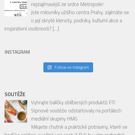
EDITORIAL
Nový podcast V centru Prahy: Objevte to
nejzajímavější ze srdce Metropole!
Jste milovníky užšího centra Prahy, zajímáte se
o její skryté klenoty, podniky, kulturní akce a
inspirativní osobnosti?
[…]
INSTAGRAM
Follow on Instagram
SOUTĚŽE
Vyhrajte balíčky oblíbených produktů FIT.
Srpnové soutěže odstartovaly na portálech