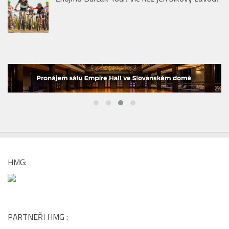
Bubble Wine Fest 2026 ve Villa Richter:
Svatováclavská vinice pod Pražským hradem
ožije svátkem bublinek
Znojmo Burčák Tour: Víc než jen bikový závod!