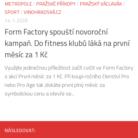
METROPOLE
/
PRAŽSKÉ PŘÍKOPY
/
PRAŽSKÝ VÁCLAVÁK
/
SPORT
/
VINOHRADSKÁ.CZ
14. 1. 2026
Form Factory spouští novoroční
kampaň. Do fitness klubů láká na první
měsíc za 1 Kč
Využijte jedinečnou příležitost začít cvičit ve Form Factory
s akcí První měsíc za 1 Kč. Při koupi ročního členství Pro
nebo Pro Age tak získáte první plný měsíc za
symbolickou cenu a otevře se...
NÁSLEDOVAT: