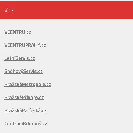
na každém
[…]
VÍCE
VCENTRU.cz
VCENTRUPRAHY.cz
LetníServis.cz
SněhovýServis.cz
PražskáMetropole.cz
PražskéPříkopy.cz
PražskáPařížská.cz