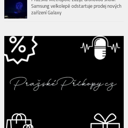
Vyhrajte balíčky oblíbených produktů FIT.
Srpnové soutěže odstartovaly na portálech
mediální skupiny HMG
Pražská Metropole zažije dronovou show:
Samsung velkolepě odstartuje prodej nových
zařízení Galaxy