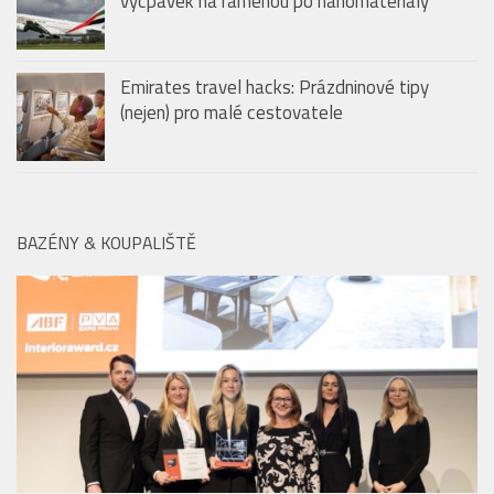
40 let s ikonickými uniformami Emirates: od
vycpávek na ramenou po nanomateriály
Emirates travel hacks: Prázdninové tipy
(nejen) pro malé cestovatele
BAZÉNY & KOUPALIŠTĚ