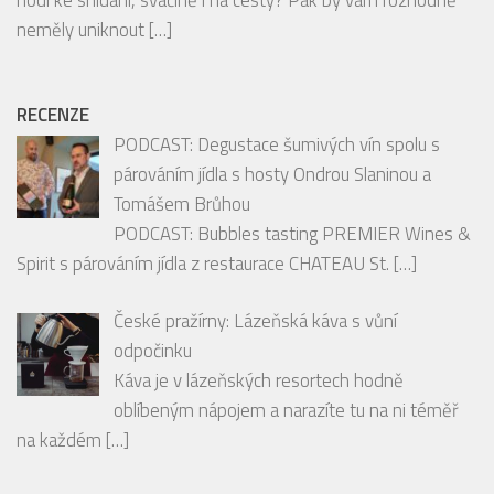
mediální skupiny HMG
Milujete chutné a praktické potraviny, které se
hodí ke snídani, svačině i na cesty? Pak by vám rozhodně
neměly uniknout
[…]
RECENZE
PODCAST: Degustace šumivých vín spolu s
párováním jídla s hosty Ondrou Slaninou a
Tomášem Brůhou
PODCAST: Bubbles tasting PREMIER Wines &
Spirit s párováním jídla z restaurace CHATEAU St.
[…]
České pražírny: Lázeňská káva s vůní
odpočinku
Káva je v lázeňských resortech hodně
oblíbeným nápojem a narazíte tu na ni téměř