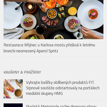
V pražském Kampa Parku najdete po celé léto dokonalé
drinky, skvělé jídlo a zážitek v podobě plavby na Vltavě
Restaurace Mlýnec u Karlova mostu přidává k letnímu
brunchi neomezený Aperol Spritz
KAVÁRNY & PRAŽÍRNY