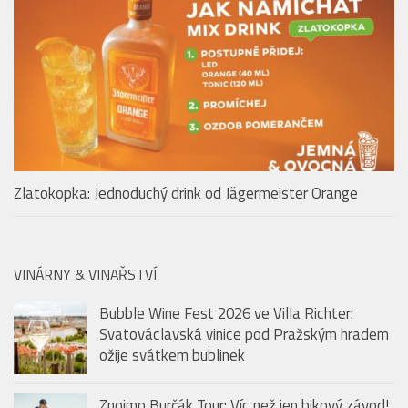
V pražském Kampa Parku najdete po celé léto dokonalé
drinky, skvělé jídlo a zážitek v podobě plavby na Vltavě
Zlatokopka: Jednoduchý drink od Jägermeister Orange
VINÁRNY & VINAŘSTVÍ