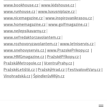
www.womenhouse.cz
|
www.luxuryhouse.cz
|
www.househouse.cz
|
www.gastrohouse.cz
|
www.celebrityhouse.cz
|
www.luxurymagazine.cz
|
www.podcasthouse.cz
|
www.cinemahouse.cz
|
www.watchhouse.cz
|
www.hotelhouse.cz
|
www.bookhouse.cz
|
www.kidshouse.cz
|
www.runhouse.cz
|
www.luxusniplaze.cz
|
www.nicemagazine.cz
|
www.inspirovanikrasou.cz
|
www.homemagazine.cz
|
www.golfmagazine.cz
|
www.nejlepsikavarny.cz
|
www.sefredaktorzavolantem.cz
|
www.rozhovoryzavolantem.cz
|
www.letniservis.cz
|
www.snehovyservis.cz
|
www.PrazskePrikopy.cz
|
www.HMGmagazine.cz
|
PražskéPříkopy.cz
|
PražskáMetropole.cz
|
VcentruPrahy.cz
|
PražskéLetiště.cz
|
PražskýHrad.cz
|
FestivalovéVary.cz
|