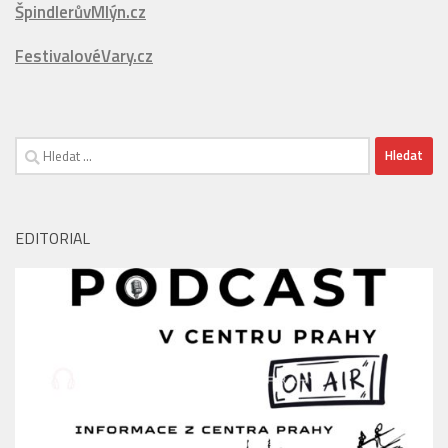
CentrumKrkonoš.cz
ŠpindlerůvMlýn.cz
FestivalovéVary.cz
Vyhledávání
EDITORIAL