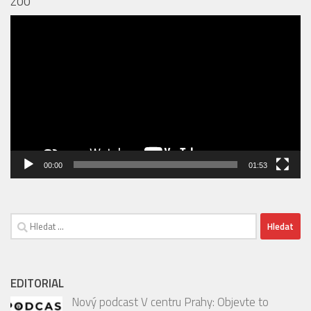
ZOO PRAHA OTEVŘELA VOLIÉRU SEČUÁN + POZVÁNKA DO
ZOO
Video
přehrávač
00:00
01:53
Vyhledávání