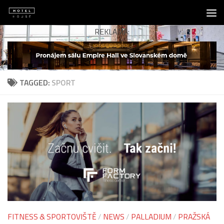
Skip to content
REKLAMA:
TAGGED:
SPORT
FITNESS & SPORTOVIŠTĚ
/
NEWS
/
PALLADIUM
/
PRAŽSKÁ