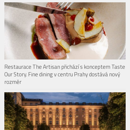
Monastiq BBQ Brunch láká na grilované speciality i
originální Spritz Bar
Restaurace The Artisan přichází s konceptem Taste
Our Story. Fine dining v centru Prahy dostává nový
rozměr