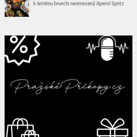
k letnímu brunchi neomezený Aperol Spritz