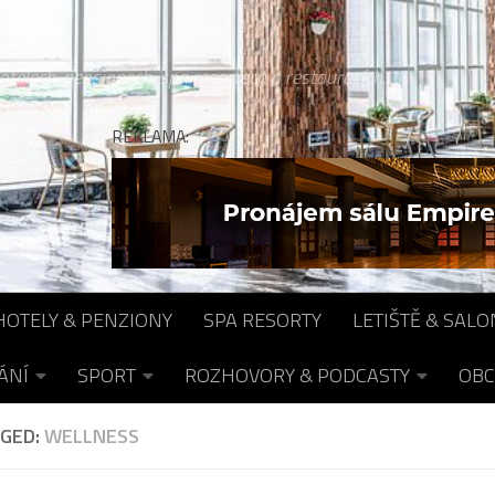
otelech, pensionech, spa resortech a restauracích...
REKLAMA:
HOTELY & PENZIONY
SPA RESORTY
LETIŠTĚ & SALO
ÁNÍ
SPORT
ROZHOVORY & PODCASTY
OBC
GED:
WELLNESS