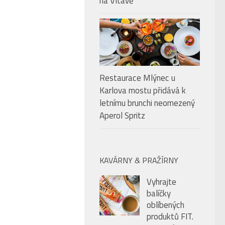
na Vltavě
Restaurace Mlýnec u
Karlova mostu přidává k
letnímu brunchi neomezený
Aperol Spritz
KAVÁRNY & PRAŽÍRNY
Vyhrajte
balíčky
oblíbených
produktů FIT.