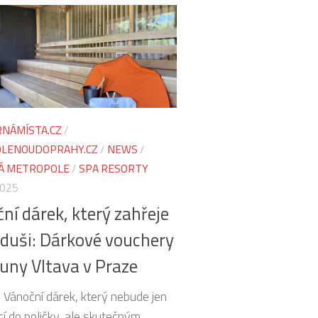
NÁMÍSTA.CZ
/
LENOUDOPRAHY.CZ
/
NEWS
/
Á METROPOLE
/
SPA RESORTY
2025
ní dárek, který zahřeje
i duši: Dárkové vouchery
uny Vltava v Praze
 Vánoční dárek, který nebude jen
cí do poličky, ale skutečným