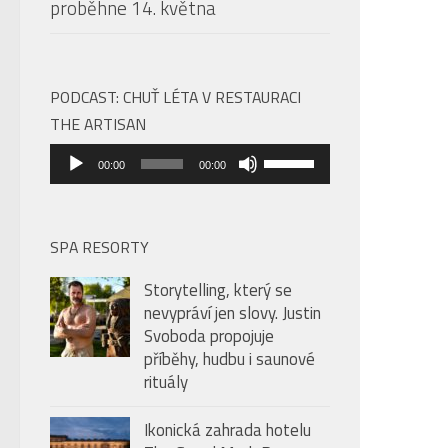
proběhne 14. května
PODCAST: CHUŤ LÉTA V RESTAURACI
THE ARTISAN
Audio
Použitím
00:00
00:00
přehrávač
šipek
nahoru/dolů
zvýšíte
SPA RESORTY
nebo
Storytelling, který se
snížíte
nevypráví jen slovy. Justin
úroveň
Svoboda propojuje
hlasitosti.
příběhy, hudbu i saunové
rituály
Ikonická zahrada hotelu