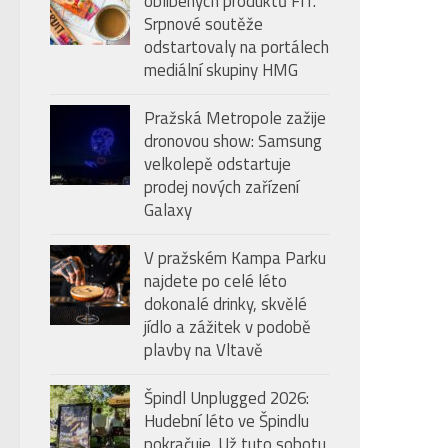
oblíbených produktů FIT.
úroveň
Srpnové soutěže
hlasitosti.
odstartovaly na portálech
mediální skupiny HMG
Pražská Metropole zažije
dronovou show: Samsung
velkolepě odstartuje
prodej nových zařízení
Galaxy
V pražském Kampa Parku
najdete po celé léto
dokonalé drinky, skvělé
jídlo a zážitek v podobě
plavby na Vltavě
Špindl Unplugged 2026:
Hudební léto ve Špindlu
pokračuje. Už tuto sobotu