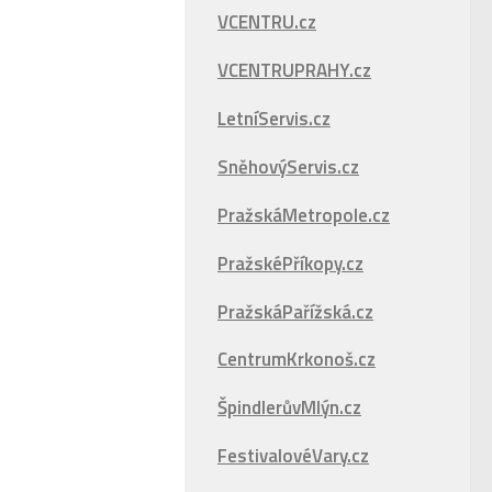
VCENTRU.cz
VCENTRUPRAHY.cz
LetníServis.cz
SněhovýServis.cz
PražskáMetropole.cz
PražskéPříkopy.cz
PražskáPařížská.cz
CentrumKrkonoš.cz
ŠpindlerůvMlýn.cz
FestivalovéVary.cz