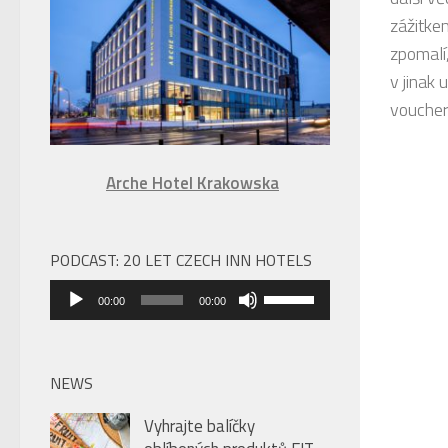
úroveň
zážitke
hlasitosti.
zpomalí,
v jinak
vouchery
Arche Hotel Krakowska
PODCAST: 20 LET CZECH INN HOTELS
Audio
Použitím
00:00
00:00
přehrávač
šipek
nahoru/dolů
zvýšíte
NEWS
nebo
Vyhrajte balíčky
snížíte