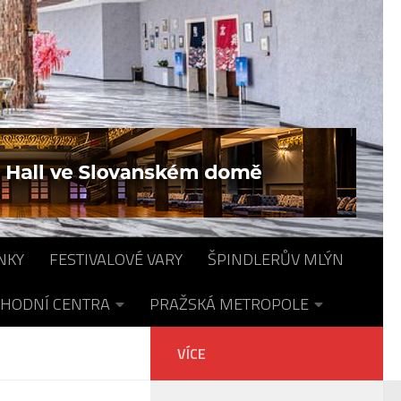
NKY
FESTIVALOVÉ VARY
ŠPINDLERŮV MLÝN
HODNÍ CENTRA
PRAŽSKÁ METROPOLE
VÍCE