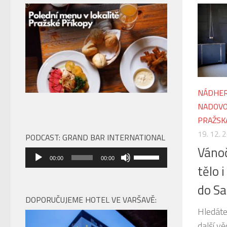
NÁDHER
NADOVO
PRAŽSK
19. 12. 
PODCAST: GRAND BAR INTERNATIONAL
Vánoč
Audio
Použitím
00:00
00:00
přehrávač
tělo 
šipek
nahoru/dolů
do Sa
zvýšíte
DOPORUČUJEME HOTEL VE VARŠAVĚ:
nebo
Hledáte
snížíte
další vě