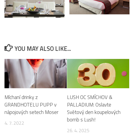
YOU MAY ALSO LIKE...
Míchaní drinky z
LUSH OC SMÍCHOV &
GRANDHOTELU PUPP v
PALLADIUM: Oslavte
nápojových setech Moser
Světový den koupelových
bomb s Lush!
4. 7. 2022
26. 4. 2025