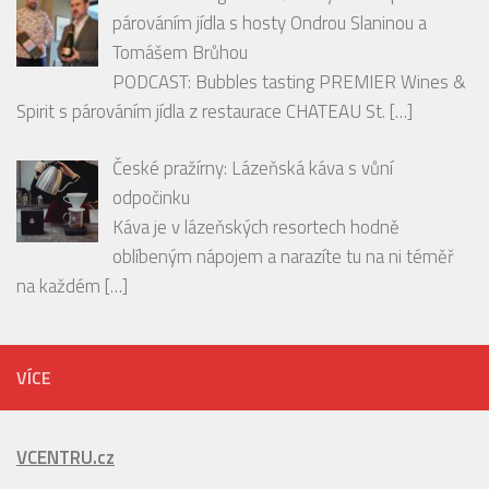
párováním jídla s hosty Ondrou Slaninou a
Tomášem Brůhou
PODCAST: Bubbles tasting PREMIER Wines &
Spirit s párováním jídla z restaurace CHATEAU St.
[…]
České pražírny: Lázeňská káva s vůní
odpočinku
Káva je v lázeňských resortech hodně
oblíbeným nápojem a narazíte tu na ni téměř
na každém
[…]
VÍCE
VCENTRU.cz