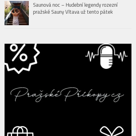
Saunová noc – Hudební legendy rozezní
pražské Sauny Vltava už tento pátek