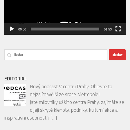
00:00
01:53
Vyhledávání
EDITORIAL
Nový podcast V centru Prahy: Objevte to
nejzajímavější ze srdce Metropole!
Jste milovníky užšího centra Prahy, zajímáte se
o její skryté klenoty, podniky, kulturní akce a
inspirativní osobnosti?
[…]