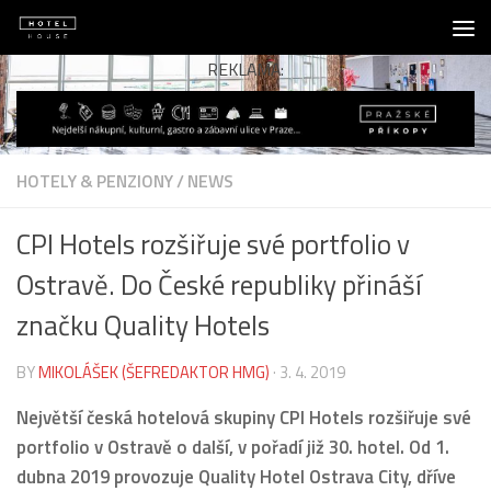
Skip to content
REKLAMA:
HOTELY & PENZIONY
/
NEWS
CPI Hotels rozšiřuje své portfolio v
Ostravě. Do České republiky přináší
značku Quality Hotels
BY
MIKOLÁŠEK (ŠEFREDAKTOR HMG)
·
3. 4. 2019
Největší česká hotelová skupiny CPI Hotels rozšiřuje své
portfolio v Ostravě o další, v pořadí již 30. hotel. Od 1.
dubna 2019 provozuje Quality Hotel Ostrava City, dříve