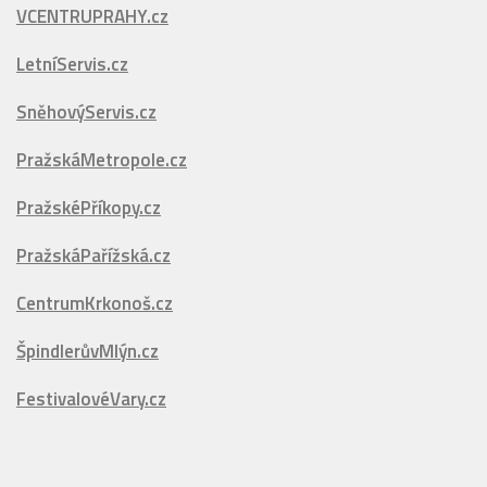
VCENTRUPRAHY.cz
LetníServis.cz
SněhovýServis.cz
PražskáMetropole.cz
PražskéPříkopy.cz
PražskáPařížská.cz
CentrumKrkonoš.cz
ŠpindlerůvMlýn.cz
FestivalovéVary.cz