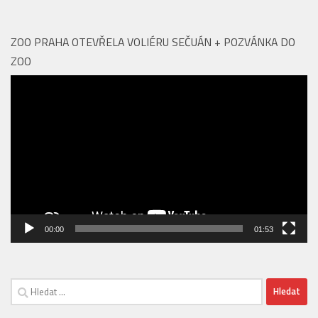
ZOO PRAHA OTEVŘELA VOLIÉRU SEČUÁN + POZVÁNKA DO
ZOO
Video
přehrávač
00:00
01:53
Vyhledávání