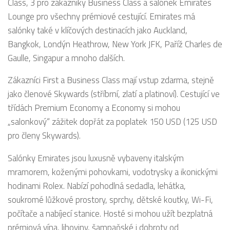
Class, 3 pro zákazníky Business Class a salónek Emirates
Lounge pro všechny prémiové cestující. Emirates má
salónky také v klíčových destinacích jako Auckland,
Bangkok, Londýn Heathrow, New York JFK, Paříž Charles de
Gaulle, Singapur a mnoho dalších.
Zákazníci First a Business Class mají vstup zdarma, stejně
jako členové Skywards (stříbrní, zlatí a platinoví). Cestující ve
třídách Premium Economy a Economy si mohou
„salonkový“ zážitek dopřát za poplatek 150 USD (125 USD
pro členy Skywards).
Salónky Emirates jsou luxusně vybaveny italským
mramorem, koženými pohovkami, vodotrysky a ikonickými
hodinami Rolex. Nabízí pohodlná sedadla, lehátka,
soukromé lůžkové prostory, sprchy, dětské koutky, Wi-Fi,
počítače a nabíjecí stanice. Hosté si mohou užít bezplatná
prémiová vína, lihoviny, šampaňské i dobroty od