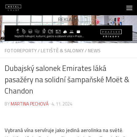
Skip to content
REKLAMA:
FOTOREPORTY
/
LETIŠTĚ & SALONKY
/
NEWS
Dubajský salonek Emirates láká
pasažéry na solidní šampaňské Moët &
Chandon
BY
MARTINA PECHOVÁ
·
4. 11. 2024
Vybraná vína servíruje jako jediná aerolinka na světě
.