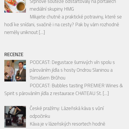
Srpnové soutěže odstartovaly na portálech
mediální skupiny HMG
Milujete chutné a praktické potraviny, které se
hodí ke snídani, svačině i na cesty? Pak by vám rozhodně
neměly uniknout
[…]
RECENZE
PODCAST: Degustace šumivých vín spolu s
párováním jídla s hosty Ondrou Slaninou a
Tomášem Brůhou
PODCAST: Bubbles tasting PREMIER Wines &
Spirit s párováním jídla z restaurace CHATEAU St.
[…]
České pražírny: Lázeňská káva s vůní
odpočinku
Káva je v lázeňských resortech hodně