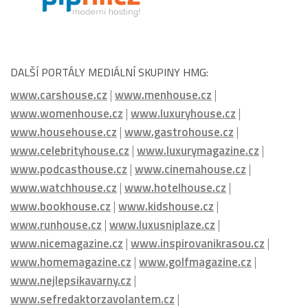
DALŠÍ PORTÁLY MEDIÁLNÍ SKUPINY HMG:
www.carshouse.cz
|
www.menhouse.cz
|
www.womenhouse.cz
|
www.luxuryhouse.cz
|
www.househouse.cz
|
www.gastrohouse.cz
|
www.celebrityhouse.cz
|
www.luxurymagazine.cz
|
www.podcasthouse.cz
|
www.cinemahouse.cz
|
www.watchhouse.cz
|
www.hotelhouse.cz
|
www.bookhouse.cz
|
www.kidshouse.cz
|
www.runhouse.cz
|
www.luxusniplaze.cz
|
www.nicemagazine.cz
|
www.inspirovanikrasou.cz
|
www.homemagazine.cz
|
www.golfmagazine.cz
|
www.nejlepsikavarny.cz
|
www.sefredaktorzavolantem.cz
|