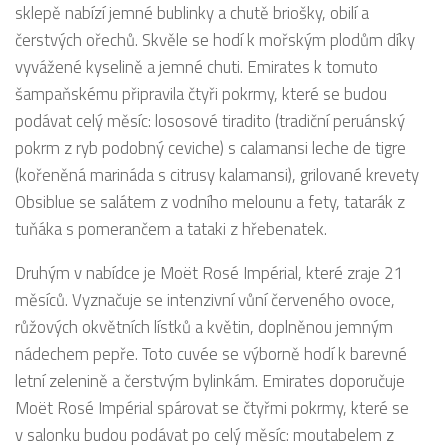
sklepě nabízí jemné bublinky a chutě briošky, obilí a
čerstvých ořechů. Skvěle se hodí k mořským plodům díky
vyvážené kyselině a jemné chuti. Emirates k tomuto
šampaňskému připravila čtyři pokrmy, které se budou
podávat celý měsíc: lososové tiradito (tradiční peruánský
pokrm z ryb podobný ceviche) s calamansi leche de tigre
(kořeněná marináda s citrusy kalamansi), grilované krevety
Obsiblue se salátem z vodního melounu a fety, tatarák z
tuňáka s pomerančem a tataki z hřebenatek.
Druhým v nabídce je Moët Rosé Impérial, které zraje 21
měsíců. Vyznačuje se intenzivní vůní červeného ovoce,
růžových okvětních lístků a květin, doplněnou jemným
nádechem pepře. Toto cuvée se výborně hodí k barevné
letní zelenině a čerstvým bylinkám. Emirates doporučuje
Moët Rosé Impérial spárovat se čtyřmi pokrmy, které se
v salonku budou podávat po celý měsíc: moutabelem z