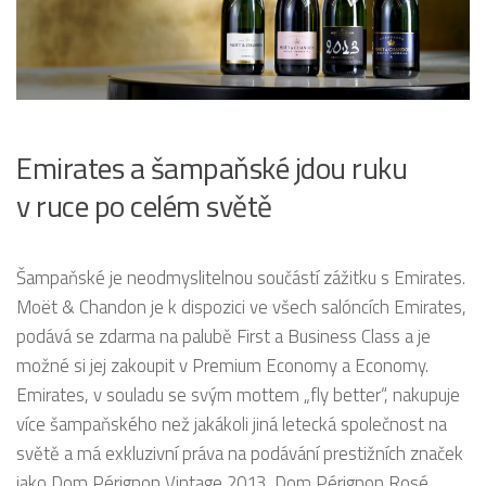
Emirates a šampaňské jdou ruku
v ruce po celém světě
Šampaňské je neodmyslitelnou součástí zážitku s Emirates.
Moët & Chandon je k dispozici ve všech salóncích Emirates,
podává se zdarma na palubě First a Business Class a je
možné si jej zakoupit v Premium Economy a Economy.
Emirates, v souladu se svým mottem „fly better“, nakupuje
více šampaňského než jakákoli jiná letecká společnost na
světě a má exkluzivní práva na podávání prestižních značek
jako Dom Pérignon Vintage 2013, Dom Pérignon Rosé