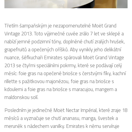
Třetím šampaňským je nezapomenutelné Moët Grand
Vintage 2013. Toto výjimečné cuvée zrálo 7 let ve sklepě a
nabízí jemné podzimní tóny, doplněné chutí zralých hrušek,
grapefruitů a opečených oříšků. Aby vynikly jeho delikátní
nuance, šéfkuchaři Emirates spárovali Moët Grand Vintage
2013 se čtyřmi speciálními pokrmy, které se podávají celý
měsíc: foie gras na opečené briošce s čerstvými fíky, kachní
rillette s pažitkovou majonézou, foie gras na briošce s
kdoulemi a foie gras na briošce s maracujou, mangem a
maldonskou solí.
Posledním je jedinečné Moët Nectar Impérial, které zraje 18
měsíců a vyznačuje se chutí ananasu, manga, švestek a
meruněk s nádechem vanilky. Emirates k němu servíruje