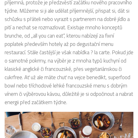
příjemná, protože je předzvěstí začátku nového pracovního
týdne. Můžeme si ji ale udělat příjemnější, přispat si, dát si
schůzku s přáteli nebo vyrazit s partnerem na dobré jídlo a
pití a nechat se rozmazlovat. Existuje mnoho konceptů
brunche, od „all you can eat“, kterou nabízejí za fixní
poplatek především hotely až po degustační menu
restaurací. Stále častější je však nabídka ? la carte. Pokud jde
o samotné pokrmy, na výběr je z mnoha typů kuchyní od
klasické anglické či francouzské, přes vegetariánskou či
cukrfree. Ať už ale máte chuť na vejce benedikt, superfood
bowl nebo tříchodové lehké francouzské menu s dobrým
vínem či výběrovou kávou, důležité je si odpočinout a nabrat
energii před začátkem týdne.