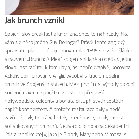
Jak brunch vznikl
Spojení slov breakfast a lunch zná dnes téměř každý, říká
vám ale něco jméno Guy Beringer? Právě tento anglický
spisovatel jako první pojmenoval roku 1895 ve svém článku
s názvem „Brunch: A Plea“ spojení snídaně a oběda v jedno
slovo. Inspirací mu k tomu byla, asi nepřekvapivě, kocovina.
Ačkoliv pojmenován v Anglii, vydobyl si tradici nedělní
brunch ve Spojených státech. Mezi prvními si výhody pozdní
snídaně užívali na počátku 20. století především
hollywoodské celebrity a bohatá elita při svých cestách
napříč kontinentem. A protože restaurace byly v neděli
zavřené, byly to právě hotely, které poskytovaly radosti
sofistikovaných brunchů. Netrvalo dlouho a na dekadentní
jídla a ranní koktejly, jako je Bloody Mary nebo Mimosa, si