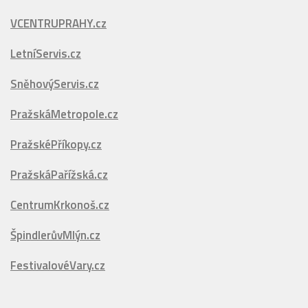
VCENTRU.cz
VCENTRUPRAHY.cz
LetníServis.cz
SněhovýServis.cz
PražskáMetropole.cz
PražskéPříkopy.cz
PražskáPařížská.cz
CentrumKrkonoš.cz
ŠpindlerůvMlýn.cz