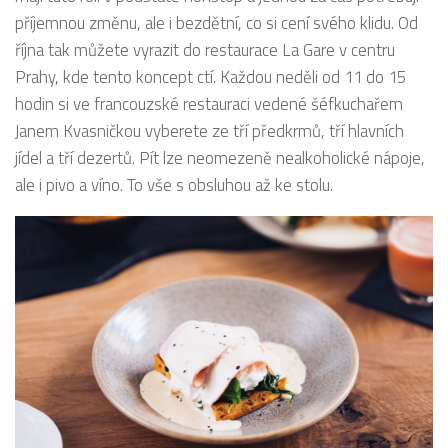
příjemnou změnu, ale i bezdětní, co si cení svého klidu. Od
října tak můžete vyrazit do restaurace La Gare v centru
Prahy, kde tento koncept ctí. Každou neděli od 11 do 15
hodin si ve francouzské restauraci vedené šéfkuchařem
Janem Kvasničkou vyberete ze tří předkrmů, tří hlavních
jídel a tří dezertů. Pít lze neomezeně nealkoholické nápoje,
ale i pivo a víno. To vše s obsluhou až ke stolu.