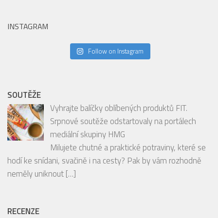
o její skryté klenoty, podniky, kulturní akce a
inspirativní osobnosti?
[…]
INSTAGRAM
Follow on Instagram
SOUTĚŽE
Vyhrajte balíčky oblíbených produktů FIT.
Srpnové soutěže odstartovaly na portálech
mediální skupiny HMG
Milujete chutné a praktické potraviny, které se
hodí ke snídani, svačině i na cesty? Pak by vám rozhodně
neměly uniknout
[…]