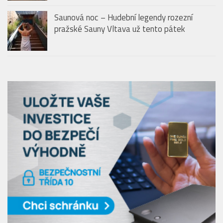
Ikonická zahrada hotelu The Grand Mark
Prague se znovu otevře veřejnosti. Slavnostní
zahájení proběhne 14. května
Saunová noc – Hudební legendy rozezní
pražské Sauny Vltava už tento pátek