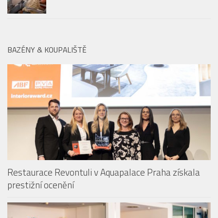
Emirates travel hacks: Prázdninové tipy
(nejen) pro malé cestovatele
BAZÉNY & KOUPALIŠTĚ
Restaurace Revontuli v Aquapalace Praha získala