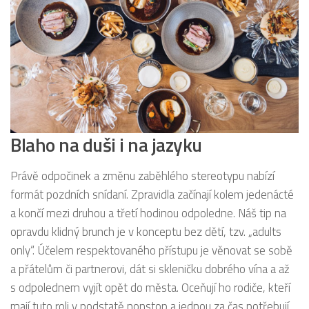
Blaho na duši i na jazyku
Právě odpočinek a změnu zaběhlého stereotypu nabízí
formát pozdních snídaní. Zpravidla začínají kolem jedenácté
a končí mezi druhou a třetí hodinou odpoledne. Náš tip na
opravdu klidný brunch je v konceptu bez dětí, tzv. „adults
only“. Účelem respektovaného přístupu je věnovat se sobě
a přátelům či partnerovi, dát si skleničku dobrého vína a až
s odpolednem vyjít opět do města. Oceňují ho rodiče, kteří
mají tuto roli v podstatě nonstop a jednou za čas potřebují