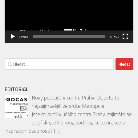
přehrávač
00:00
01:53
Vyhledávání
EDITORIAL
Nový podcast V centru Prahy: Objevte to
nejzajímavější ze srdce Metropole!
Jste milovníky užšího centra Prahy, zajímáte se