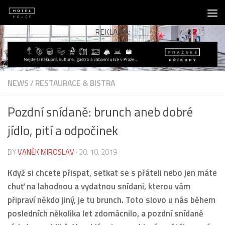
Skip to content
REKLAMA:
NEWS
/
RESTAURACE & BISTRA
Pozdní snídaně: brunch aneb dobré
jídlo, pití a odpočinek
BY
VANĚK MIROSLAV
·
20. 10. 2019
Když si chcete přispat, setkat se s přáteli nebo jen máte
chuť na lahodnou a vydatnou snídani, kterou vám
připraví někdo jiný, je tu brunch. Toto slovo u nás během
posledních několika let zdomácnilo, a pozdní snídaně