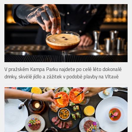
RESTAURACE & BISTRA
V pražském Kampa Parku najdete po celé léto dokonalé
drinky, skvělé jídlo a zážitek v podobě plavby na Vltavě