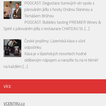
RECENZE
PODCAST: Degustace šumivých vín spolu s
párováním jídla s hosty Ondrou Slaninou a
Tomášem Brůhou
PODCAST: Bubbles tasting PREMIER Wines &
Spirit s párováním jídla z restaurace CHATEAU St.
[…]
České pražírny: Lázeňská káva s vůní
odpočinku
Káva je v lázeňských resortech hodně
oblíbeným nápojem a narazíte tu na ni téměř
na každém
[…]
VÍCE