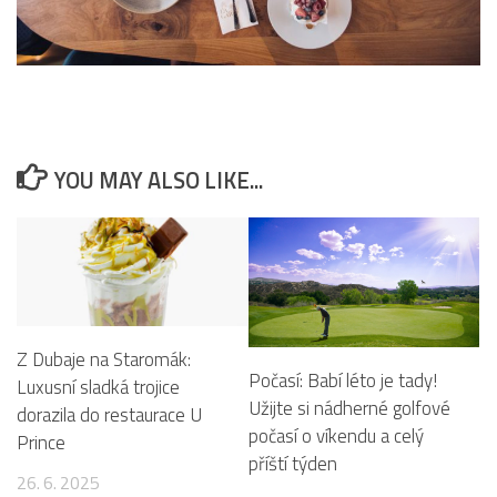
YOU MAY ALSO LIKE...
Z Dubaje na Staromák:
Počasí: Babí léto je tady!
Luxusní sladká trojice
Užijte si nádherné golfové
dorazila do restaurace U
počasí o víkendu a celý
Prince
příští týden
26. 6. 2025