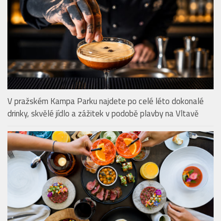
V pražském Kampa Parku najdete po celé léto dokonalé
drinky, skvělé jídlo a zážitek v podobě plavby na Vltavě