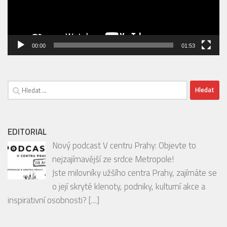
00:00
01:53
Vyhledávání
EDITORIAL
Nový podcast V centru Prahy: Objevte to
nejzajímavější ze srdce Metropole!
Jste milovníky užšího centra Prahy, zajímáte se
o její skryté klenoty, podniky, kulturní akce a
inspirativní osobnosti?
[…]