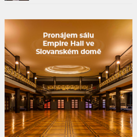
Saunová noc – Hudební legendy rozezní
pražské Sauny Vltava už tento pátek