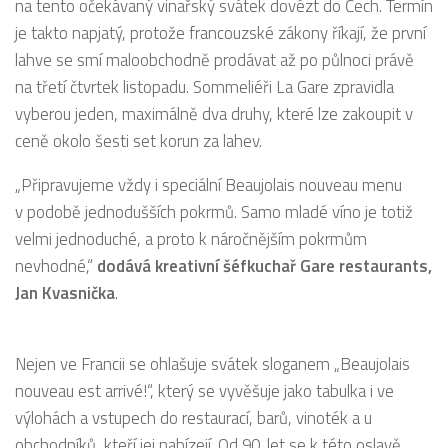
na tento očekávaný vinařský svátek dovézt do Čech. Termín
je takto napjatý, protože francouzské zákony říkají, že první
lahve se smí maloobchodně prodávat až po půlnoci právě
na třetí čtvrtek listopadu. Sommeliéři La Gare zpravidla
vyberou jeden, maximálně dva druhy, které lze zakoupit v
ceně okolo šesti set korun za lahev.
„Připravujeme vždy i speciální Beaujolais nouveau menu
v podobě jednodušších pokrmů. Samo mladé víno je totiž
velmi jednoduché, a proto k náročnějším pokrmům
nevhodné,“
dodává kreativní šéfkuchař Gare restaurants,
Jan Kvasnička
.
Nejen ve Francii se ohlašuje svátek sloganem „Beaujolais
nouveau est arrivé!“, který se vyvěšuje jako tabulka i ve
výlohách a vstupech do restaurací, barů, vinoték a u
obchodníků, kteří jej nabízejí. Od 90. let se k této oslavě