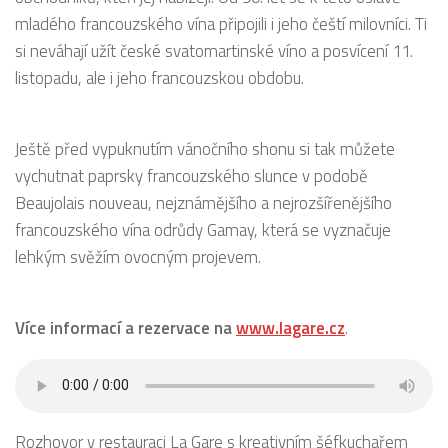
mladého francouzského vína připojili i jeho čeští milovníci. Ti
si neváhají užít české svatomartinské víno a posvícení 11.
listopadu, ale i jeho francouzskou obdobu.
Ještě před vypuknutím vánočního shonu si tak můžete
vychutnat paprsky francouzského slunce v podobě
Beaujolais nouveau, nejznámějšího a nejrozšířenějšího
francouzského vína odrůdy Gamay, která se vyznačuje
lehkým svěžím ovocným projevem.
Více informací a rezervace na
www.lagare.cz
.
Rozhovor v restauraci La Gare s kreativním šéfkuchařem