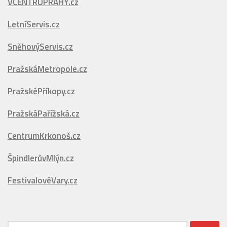
VCENTRUPRAHY.cz
LetníServis.cz
SněhovýServis.cz
PražskáMetropole.cz
PražskéPříkopy.cz
PražskáPařížská.cz
CentrumKrkonoš.cz
ŠpindlerůvMlýn.cz
FestivalovéVary.cz