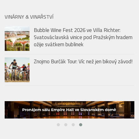
Zlatokopka: Jednoduchý drink od Jägermeister Orange
VINÁRNY & VINAŘSTVÍ
Bubble Wine Fest 2026 ve Villa Richter:
Svatováclavská vinice pod Pražským hradem
ožije svátkem bublinek
Znojmo Burčák Tour: Víc než jen bikový závod!