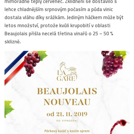
mimořádně teplý červenec. Zklidnění se dostavilo s
lehce chladnějším srpnovým počasím a půda vinic
dostala vláhu díky srážkám. Jediným háčkem může být
letos množství, protože kvůli krupobití v oblasti
Beaujolais přišla necelá třetina vinařů o 25 – 50 %
sklizně.