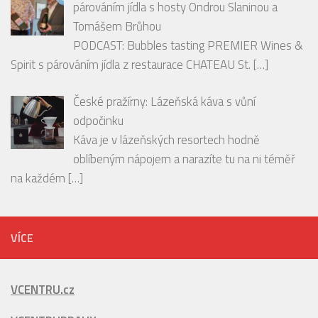
párováním jídla s hosty Ondrou Slaninou a
Tomášem Brůhou
PODCAST: Bubbles tasting PREMIER Wines &
Spirit s párováním jídla z restaurace CHATEAU St.
[…]
České pražírny: Lázeňská káva s vůní
odpočinku
Káva je v lázeňských resortech hodně
oblíbeným nápojem a narazíte tu na ni téměř
na každém
[…]
VÍCE
VCENTRU.cz