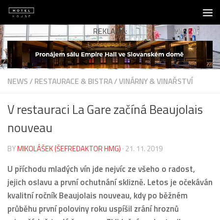
Skip to content
REKLAMA:
NEWS
/
RESTAURACE & BISTRA
/
VINÁRNY & VINAŘSTVÍ
V restauraci La Gare začíná Beaujolais
nouveau
BY
MIKOLÁŠEK (ŠEFREDAKTOR HMG)
·
21. 11. 2019
U příchodu mladých vín jde nejvíc ze všeho o radost,
jejich oslavu a první ochutnání sklizně. Letos je očekáván
kvalitní ročník Beaujolais nouveau, kdy po běžném
průběhu první poloviny roku uspíšil zrání hroznů