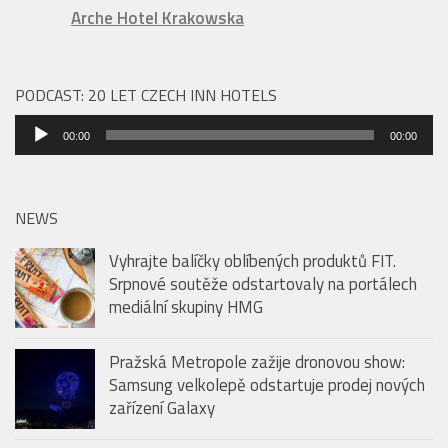
Arche Hotel Krakowska
PODCAST: 20 LET CZECH INN HOTELS
Audio
00:00
00:00
přehrávač
NEWS
Vyhrajte balíčky oblíbených produktů FIT.
Srpnové soutěže odstartovaly na portálech
mediální skupiny HMG
Pražská Metropole zažije dronovou show:
Samsung velkolepě odstartuje prodej nových
zařízení Galaxy