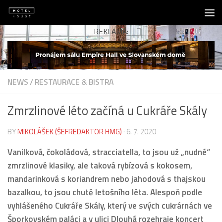
Skip to content
REKLAMA:
NEWS
/
RESTAURACE & BISTRA
Zmrzlinové léto začíná u Cukráře Skály
BY
MIKOLÁŠEK (ŠEFREDAKTOR HMG)
·
6. 7. 2020
Vanilková, čokoládová, stracciatella, to jsou už „nudné“
zmrzlinové klasiky, ale taková rybízová s kokosem,
mandarinková s koriandrem nebo jahodová s thajskou
bazalkou, to jsou chutě letošního léta. Alespoň podle
vyhlášeného Cukráře Skály, který ve svých cukrárnách ve
Šporkovském paláci a v ulici Dlouhá rozehraje koncert