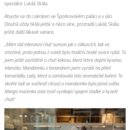
speciálce Lukáš Skála.
Abyste se do cukráren ve Šporkovském paláci a v ulici
Dlouhá vždy těšili ještě o něco více, prozradil Lukáš Skála
ještě další lákavé variace.
„Mám rád intenzivní chuť surovin jak v zákuscích, tak ve
zmrzlině, proto jednou z voleb bylo tradiční české ovoce rybíz. To
jsem ještě ozvláštnil o chuť kokosu, která lehce doplní kyselou
intenzitu. Mandarinku s koriandrem jsem vyrobil na přání
kamarádky Lady, která si zamilovala toto aromatické koření. To
skvěle ladí se svěžestí citrusů a mandarinka byla jasná volba.
Mango mučenka zase tvoří vynikající spojení sladké a kyselé
chuti.“