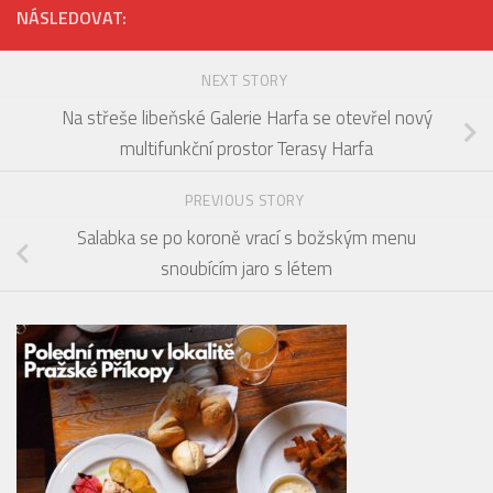
NÁSLEDOVAT:
NEXT STORY
Na střeše libeňské Galerie Harfa se otevřel nový
multifunkční prostor Terasy Harfa
PREVIOUS STORY
Salabka se po koroně vrací s božským menu
snoubícím jaro s létem