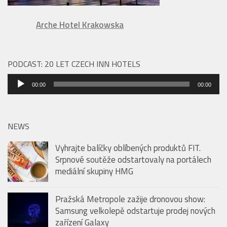
Arche Hotel Krakowska
PODCAST: 20 LET CZECH INN HOTELS
Audio
00:00
00:00
přehrávač
NEWS
Vyhrajte balíčky oblíbených produktů FIT.
Srpnové soutěže odstartovaly na portálech
mediální skupiny HMG
Pražská Metropole zažije dronovou show:
Samsung velkolepě odstartuje prodej nových
zařízení Galaxy