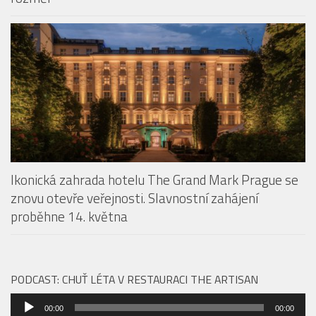
Restaurace The Artisan přichází s konceptem Taste
Our Story. Fine dining v centru Prahy dostává nový
rozměr
Ikonická zahrada hotelu The Grand Mark Prague se
znovu otevře veřejnosti. Slavnostní zahájení
proběhne 14. května