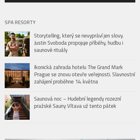
PODCAST: CHUŤ LÉTA V RESTAURACI THE ARTISAN
Audio
00:00
00:00
přehrávač
SPA RESORTY
Storytelling, který se nevypráví jen slovy.
Justin Svoboda propojuje příběhy, hudbu i
saunové rituály
Ikonická zahrada hotelu The Grand Mark
Prague se znovu otevře veřejnosti. Slavnostní
zahájení proběhne 14. května
Saunová noc – Hudební legendy rozezní
pražské Sauny Vltava už tento pátek