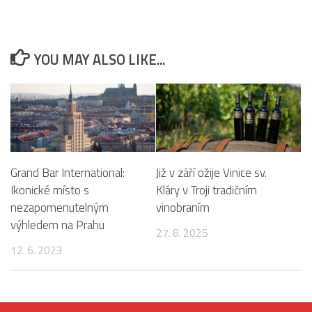
YOU MAY ALSO LIKE...
Grand Bar International:
Již v září ožije Vinice sv.
Ikonické místo s
Kláry v Troji tradičním
nezapomenutelným
vinobraním
výhledem na Prahu
27. 8. 2025
12. 6. 2023