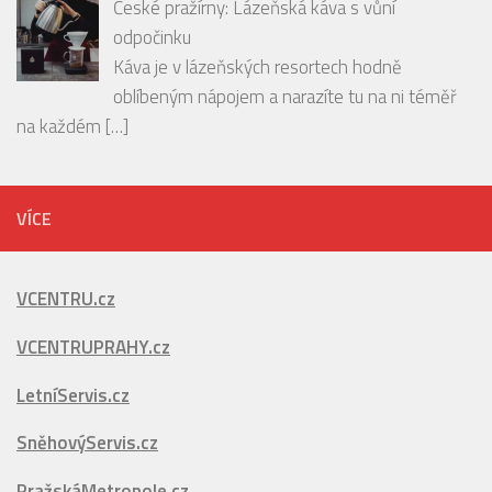
PODCAST: Bubbles tasting PREMIER Wines &
Spirit s párováním jídla z restaurace CHATEAU St.
[…]
České pražírny: Lázeňská káva s vůní
odpočinku
Káva je v lázeňských resortech hodně
oblíbeným nápojem a narazíte tu na ni téměř
na každém
[…]
VÍCE
VCENTRU.cz
VCENTRUPRAHY.cz