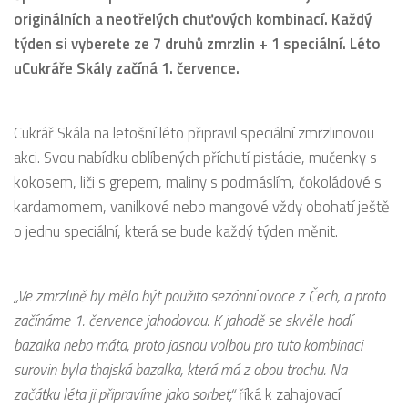
originálních a neotřelých chuťových kombinací. Každý
týden si vyberete ze 7 druhů zmrzlin + 1 speciální. Léto
uCukráře Skály začíná 1. července.
Cukrář Skála na letošní léto připravil speciální zmrzlinovou
akci. Svou nabídku oblíbených příchutí pistácie, mučenky s
kokosem, liči s grepem, maliny s podmáslím, čokoládové s
kardamomem, vanilkové nebo mangové vždy obohatí ještě
o jednu speciální, která se bude každý týden měnit.
„Ve zmrzlině by mělo být použito sezónní ovoce z Čech, a proto
začínáme 1. července jahodovou. K jahodě se skvěle hodí
bazalka nebo máta, proto jasnou volbou pro tuto kombinaci
surovin byla thajská bazalka, která má z obou trochu. Na
začátku léta ji připravíme jako sorbet,“
říká k zahajovací