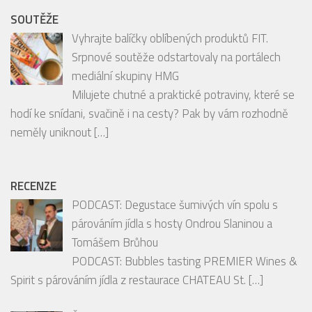
Follow on Instagram
SOUTĚŽE
Vyhrajte balíčky oblíbených produktů FIT.
Srpnové soutěže odstartovaly na portálech
mediální skupiny HMG
Milujete chutné a praktické potraviny, které se
hodí ke snídani, svačině i na cesty? Pak by vám rozhodně
neměly uniknout
[…]
RECENZE
PODCAST: Degustace šumivých vín spolu s
párováním jídla s hosty Ondrou Slaninou a
Tomášem Brůhou