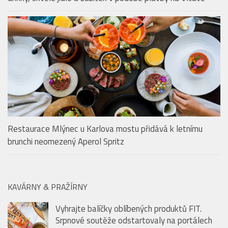
V pražském Kampa Parku najdete po celé léto dokonalé
drinky, skvělé jídlo a zážitek v podobě plavby na Vltavě