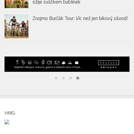
Zlatokopka: Jednoduchý drink od Jägermeister Orange
VINÁRNY & VINAŘSTVÍ
Bubble Wine Fest 2026 ve Villa Richter:
Svatováclavská vinice pod Pražským hradem
ožije svátkem bublinek
Znojmo Burčák Tour: Víc než jen bikový závod!