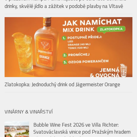
LOBY & BARY & ALKOHOL
V pražském Kampa Parku najdete po celé léto dokonalé
drinky, skvělé jídlo a zážitek v podobě plavby na Vltavě