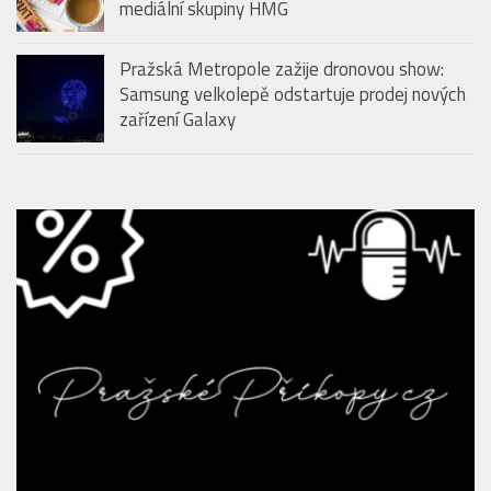
Restaurace Mlýnec u Karlova mostu přidává k letnímu
brunchi neomezený Aperol Spritz
KAVÁRNY & PRAŽÍRNY
Vyhrajte balíčky oblíbených produktů FIT.
Srpnové soutěže odstartovaly na portálech
mediální skupiny HMG
Pražská Metropole zažije dronovou show:
Samsung velkolepě odstartuje prodej nových
zařízení Galaxy