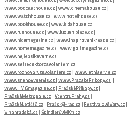
DALŠÍ PORTÁLY MEDIÁLNÍ SKUPINY HMG:
www.carshouse.cz
|
www.menhouse.cz
|
www.womenhouse.cz
|
www.luxuryhouse.cz
|
www.househouse.cz
|
www.gastrohouse.cz
|
www.celebrityhouse.cz
|
www.luxurymagazine.cz
|
www.podcasthouse.cz
|
www.cinemahouse.cz
|
www.watchhouse.cz
|
www.hotelhouse.cz
|
www.bookhouse.cz
|
www.kidshouse.cz
|
www.runhouse.cz
|
www.luxusniplaze.cz
|
www.nicemagazine.cz
|
www.inspirovanikrasou.cz
|
www.homemagazine.cz
|
www.golfmagazine.cz
|