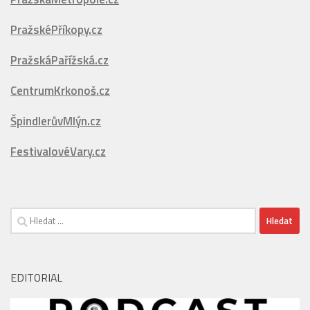
LetníServis.cz
SněhovýServis.cz
PražskáMetropole.cz
PražskéPříkopy.cz
PražskáPařížská.cz
CentrumKrkonoš.cz
ŠpindlerůvMlýn.cz
FestivalovéVary.cz
Vyhledávání