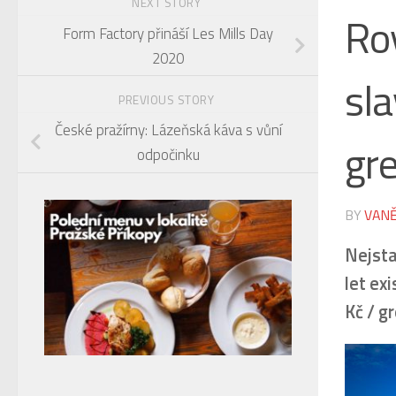
NEXT STORY
Ro
Form Factory přináší Les Mills Day
2020
sla
PREVIOUS STORY
České pražírny: Lázeňská káva s vůní
gr
odpočinku
BY
VANĚ
Nejsta
let ex
Kč / g