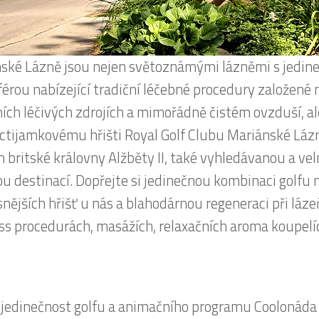
ské Lázně jsou nejen světoznámými lázněmi s jedin
érou nabízející tradiční léčebné procedury založené 
ních léčivých zdrojích a mimořádně čistém ovzduší, a
tijamkovému hřišti Royal Golf Clubu Mariánské Lá
m britské královny Alžběty II, také vyhledávanou a ve
ou destinací. Dopřejte si jedinečnou kombinaci golfu
snějších hřišť u nás a blahodárnou regeneraci při láz
ss procedurách, masážích, relaxačních aroma koupelí
 jedinečnost golfu a animačního programu Coolonáda