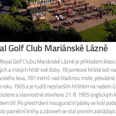
al Golf Club Mariánské Lázně
 Royal Golf Clubu Mariánské Lázně je příkladem klasi
ých a irských hřišť své doby. 18 jamkové hřiště leží n
vského lesa, 787 metrů nad hladinou moře, převážně v
o roku 1905 a je tudíž nejstarším hřištěm na našem ú
aloženo a slavnostně otevřeno 21. 8. 1905 anglickým 
em VII. Po přestřižení inaugurační pásky se král pod
do pamětní knihy a zároveň se stal prvním zakládají