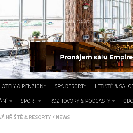
otelech, pensionech, spa resortech a restauracích...
REKLAMA:
HOTELY & PENZIONY
SPA RESORTY
LETIŠTĚ & SALO
ÁNÍ
SPORT
ROZHOVORY & PODCASTY
OBC
Á HŘIŠTĚ & RESORTY
/
NEWS