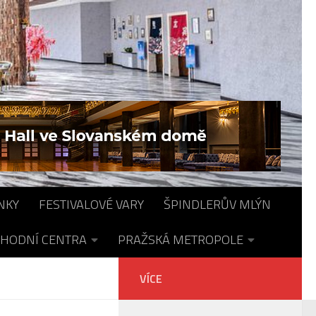
NKY
FESTIVALOVÉ VARY
ŠPINDLERŮV MLÝN
HODNÍ CENTRA
PRAŽSKÁ METROPOLE
VÍCE