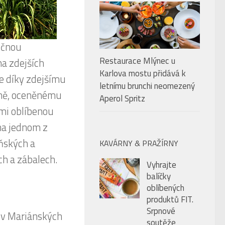
ečnou
Restaurace Mlýnec u
na zdejších
Karlova mostu přidává k
le díky zdejšímu
letnímu brunchi neomezený
zně, oceněnému
Aperol Spritz
lmi oblíbenou
 na jednom z
eňských a
KAVÁRNY & PRAŽÍRNY
ch a zábalech.
Vyhrajte
balíčky
oblíbených
produktů FIT.
Srpnové
 v Mariánských
soutěže