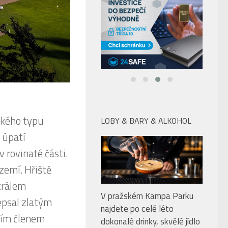
ckého typu
LOBY & BARY & ALKOHOL
a úpatí
 rovinaté části.
zemí. Hřiště
králem
V pražském Kampa Parku
epsal zlatým
najdete po celé léto
cím členem
dokonalé drinky, skvělé jídlo