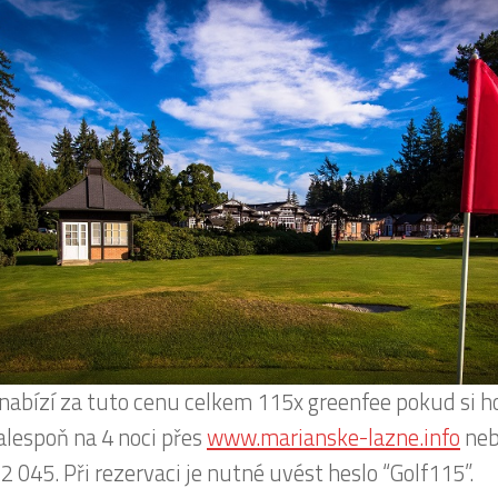
 nabízí za tuto cenu celkem 115x greenfee pokud si h
alespoň na 4 noci přes
www.marianske-lazne.info
neb
2 045. Při rezervaci je nutné uvést heslo “Golf115”.