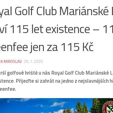
yal Golf Club Mariánské
ví 115 let existence – 1
eenfee jen za 115 Kč
K MIROSLAV
·
20. 7. 2020
rší golfové hriště u nás Royal Golf Club Mariánské L
istence
.
Přijeďte si zahrát na jedno z nejslavnějších h
reenfee.