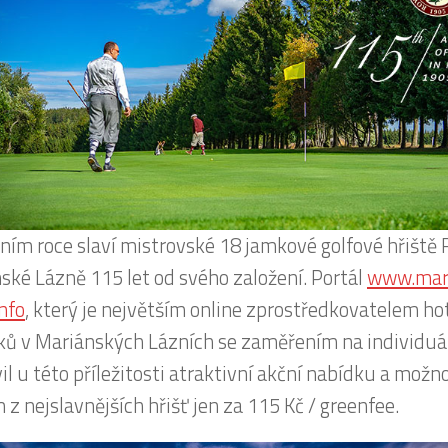
šním roce slaví mistrovské 18 jamkové golfové hřiště 
ské Lázně 115 let od svého založení. Portál
www.mar
info
, který je největším online zprostředkovatelem h
čků v Mariánských Lázních se zaměřením na individuál
il u této příležitosti atraktivní akční nabídku a možn
 z nejslavnějších hřišť jen za 115 Kč / greenfee.