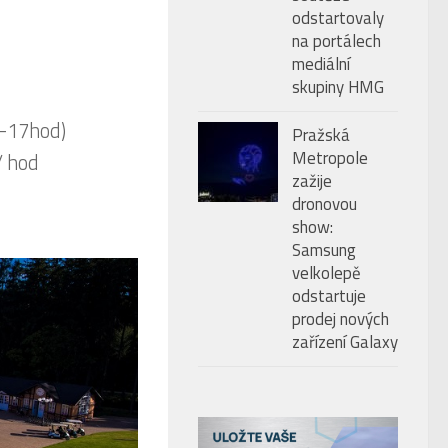
odstartovaly
na portálech
mediální
skupiny HMG
4-17hod)
Pražská
Metropole
/ hod
zažije
dronovou
show:
Samsung
velkolepě
odstartuje
prodej nových
zařízení Galaxy