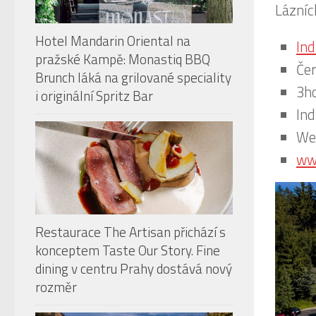
Lázníc
Ind
Čer
Hotel Mandarin Oriental na
pražské Kampě: Monastiq BBQ
3ho
Brunch láká na grilované speciality
Ind
i originální Spritz Bar
Wel
ww
Restaurace The Artisan přichází s
konceptem Taste Our Story. Fine
dining v centru Prahy dostává nový