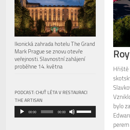
rozměr
Roy
Ikonická zahrada hotelu The Grand
Mark Prague se znovu otevře
Hřiště
veřejnosti. Slavnostní zahájení
skotsk
proběhne 14. května
Slavko
Vznikl
bylo z
PODCAST: CHUŤ LÉTA V RESTAURACI
THE ARTISAN
Edward
Audio
Použitím
perem 
00:00
00:00