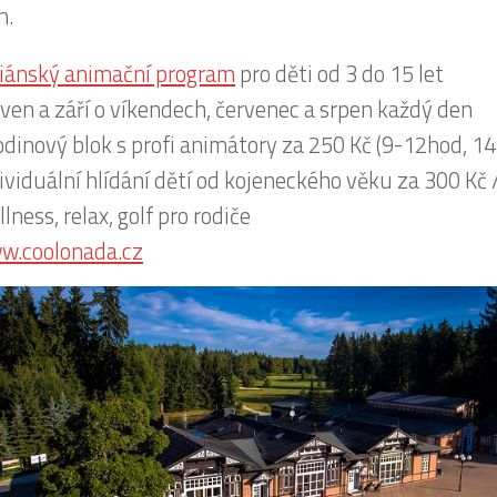
h.
iánský animační program
pro děti od 3 do 15 let
ven a září o víkendech, červenec a srpen každý den
dinový blok s profi animátory za 250 Kč (9-12hod, 1
ividuální hlídání dětí od kojeneckého věku za 300 Kč 
lness, relax, golf pro rodiče
w.coolonada.cz