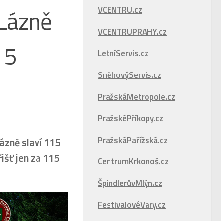
 Lázně
VCENTRU.cz
VCENTRUPRAHY.cz
15
LetníServis.cz
SněhovýServis.cz
PražskáMetropole.cz
PražskéPříkopy.cz
PražskáPařížská.cz
ázně slaví 115
řišť jen za 115
CentrumKrkonoš.cz
ŠpindlerůvMlýn.cz
FestivalovéVary.cz