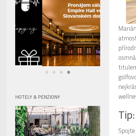
Marián
atmosf
přírod
osmnác
titule
golfov
nejkrá
wellne
Tip:
HOTELY & PENZIONY
Spojte