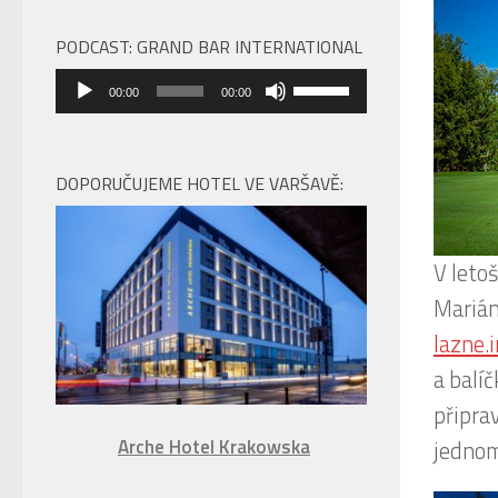
PODCAST: GRAND BAR INTERNATIONAL
Audio
Použitím
00:00
00:00
přehrávač
šipek
nahoru/dolů
zvýšíte
DOPORUČUJEME HOTEL VE VARŠAVĚ:
nebo
snížíte
úroveň
V leto
hlasitosti.
Marián
lazne.
a balí
připrav
Arche Hotel Krakowska
jednom