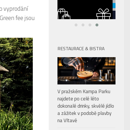
do vyprodání
Green fee jsou
RESTAURACE & BISTRA
V pražském Kampa Parku
najdete po celé léto
dokonalé drinky, skvělé jídlo
a zážitek v podobě plavby
na Vltavě