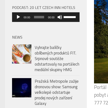
PODCAST: 20 LET CZECH INN HOTELS
Audio
Použitím
00:00
00:00
přehrávač
šipek
nahoru/dolů
zvýšíte
NEWS
nebo
Vyhrajte balíčky
snížíte
oblíbených produktů FIT.
úroveň
Srpnové soutěže
hlasitosti.
odstartovaly na portálech
mediální skupiny HMG
Pražská Metropole zažije
Portál
dronovou show: Samsung
velkolepě odstartuje
pobyt 
prodej nových zařízení
777 72
Galaxy