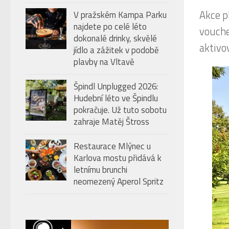
Akce p
V pražském Kampa Parku
najdete po celé léto
vouche
dokonalé drinky, skvělé
aktivo
jídlo a zážitek v podobě
plavby na Vltavě
Špindl Unplugged 2026:
Hudební léto ve Špindlu
pokračuje. Už tuto sobotu
zahraje Matěj Štross
Restaurace Mlýnec u
Karlova mostu přidává k
letnímu brunchi
neomezený Aperol Spritz