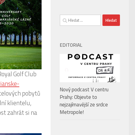
Vyhledávání
EDITORIAL
Royal Golf Club
ianske-
Nový podcast V centru
otelových pobytů
Prahy: Objevte to
ní klientelu,
nejzajímavější ze srdce
ost zahrát si na
Metropole!