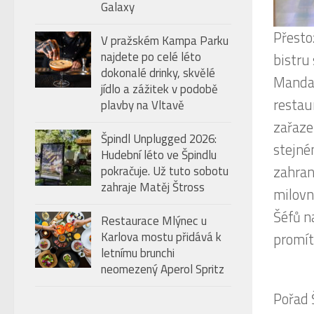
Galaxy
Nejlep
původu
V pražském Kampa Parku
najdete po celé léto
Teriya
dokonalé drinky, skvělé
Masovo
jídlo a zážitek v podobě
červen
plavby na Vltavě
špenát
Špindl Unplugged 2026:
Bagete
Hudební léto ve Špindlu
bageti
pokračuje. Už tuto sobotu
zahraje Matěj Štross
BBDomu
ve vše
Restaurace Mlýnec u
Karlova mostu přidává k
letnímu brunchi
neomezený Aperol Spritz