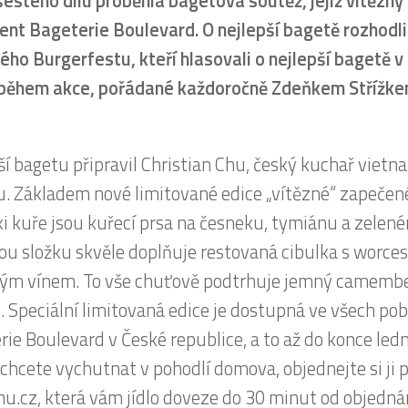
šestého dílu proběhla bagetová soutěž, jejíž vítězný 
ent Bageterie Boulevard. O nejlepší bagetě rozhodli
ého Burgerfestu, kteří hlasovali o nejlepší bagetě 
během akce, pořádané každoročně Zdeňkem Střížke