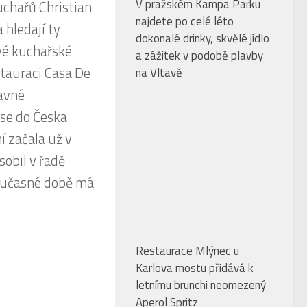
na Vltavě
Restaurace Mlýnec u
Karlova mostu přidává k
letnímu brunchi neomezený
Aperol Spritz
KAVÁRNY & PRAŽÍRNY
se z pomáhání v
Vyhrajte
e SASAZU nebo
balíčky
ingové
oblíbených
produktů FIT.
oce 2019