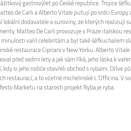
že je Christian Chu kuchařským samoukem, dokázal 
 svých rodičů přes zaměstnání v restauracích, jako j
in Oriental, vypracovat až k otevření vlastní fine din
race Levitate. Ta byla s hodnocením dvou příborů v r