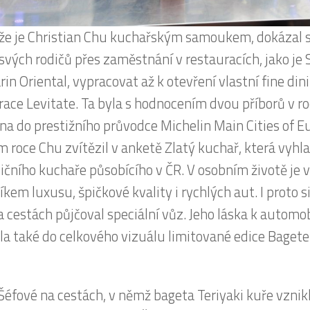
ší bagetu připravil Christian Chu, český kuchař viet
. Základem nové limitované edice „vítězné“ zapečen
ki kuře jsou kuřecí prsa na česneku, tymiánu a zelené
u složku skvěle doplňuje restovaná cibulka s worce
ým vínem. To vše chuťově podtrhuje jemný camembe
. Speciální limitovaná edice je dostupná ve všech po
rie Boulevard v České republice, a to až do konce led
 chcete vychutnat v pohodlí domova, objednejte si ji 
.cz, která vám jídlo doveze do 30 minut od objednán
ch městech ČR, kde má Bageterie Boulevard svoje po