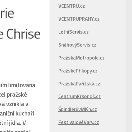
rie
VCENTRU.cz
VCENTRUPRAHY.cz
e Chrise
LetníServis.cz
SněhovýServis.cz
PražskáMetropole.cz
PražskéPříkopy.cz
PražskáPařížská.cz
jím limitovaná
tel pražské
CentrumKrkonoš.cz
ka vznikla v
ŠpindlerůvMlýn.cz
aniční kuchaři
ní jídla. V
FestivalovéVary.cz