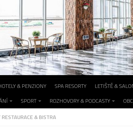
otelech, pensionech, spa resortech a restauracích...
HOTELY & PENZIONY
SPA RESORTY
LETIŠTĚ & SALO
ÁNÍ
SPORT
ROZHOVORY & PODCASTY
OBC
/
RESTAURACE & BISTRA