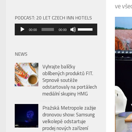
PODCAST: 20 LET CZECH INN HOTELS
Audio
Použitím
00:00
00:00
přehrávač
šipek
nahoru/dolů
zvýšíte
NEWS
nebo
Vyhrajte balíčky
snížíte
oblíbených produktů FIT.
úroveň
Srpnové soutěže
hlasitosti.
odstartovaly na portálech
mediální skupiny HMG
Pražská Metropole zažije
dronovou show: Samsung
velkolepě odstartuje
prodej nových zařízení