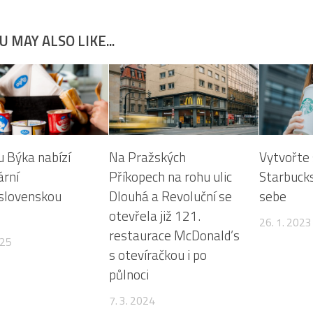
na do prestižního průvodce Michelin Main Cities of E
m roce Chu zvítězil v anketě Zlatý kuchař, která vyhl
ičního kuchaře působícího v ČR. V osobním životě je 
kem luxusu, špičkové kvality i rychlých aut. I proto s
a cestách půjčoval speciální vůz. Jeho láska k automo
la také do celkového vizuálu limitované edice Bagete