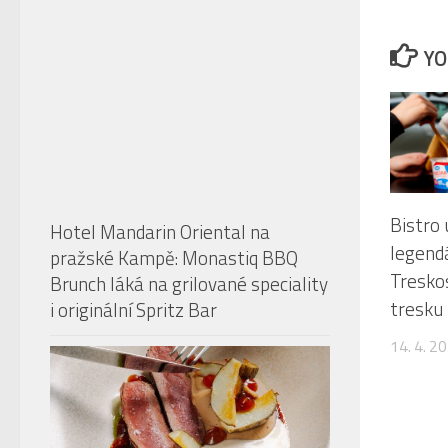
zařaze
stejné
Hotel Mandarin Oriental na
zahran
pražské Kampě: Monastiq BBQ
milovní
Brunch láká na grilované speciality
Šéfů n
i originální Spritz Bar
promít
Restaurace The Artisan přichází s
konceptem Taste Our Story. Fine
dining v centru Prahy dostává nový
rozměr