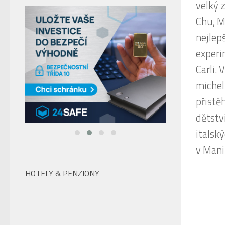
Přesto
HOTELY & PENZIONY
bistru
Mandar
restau