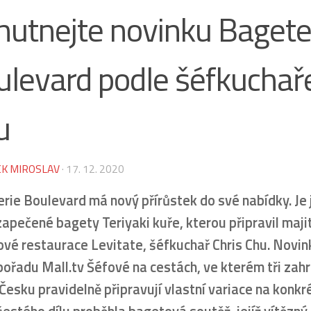
hutnejte novinku Bagete
ulevard podle šéfkuchař
u
K MIROSLAV
·
17. 12. 2020
rie Boulevard má nový přírůstek do své nabídky. Je 
zapečené bagety Teriyaki kuře, kterou připravil maji
ové restaurace Levitate, šéfkuchař Chris Chu. Novin
pořadu Mall.tv Šéfové na cestách, ve kterém tři zahr
v Česku pravidelně připravují vlastní variace na konkrét