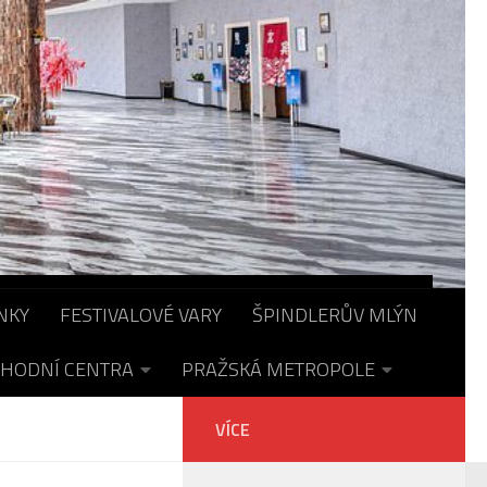
NKY
FESTIVALOVÉ VARY
ŠPINDLERŮV MLÝN
HODNÍ CENTRA
PRAŽSKÁ METROPOLE
VÍCE