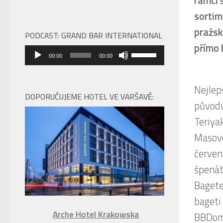
rámci 
sortim
pražsk
PODCAST: GRAND BAR INTERNATIONAL
přímo 
Audio
Použitím
00:00
00:00
přehrávač
šipek
nahoru/dolů
zvýšíte
DOPORUČUJEME HOTEL VE VARŠAVĚ:
nebo
snížíte
úroveň
hlasitosti.
Arche Hotel Krakowska