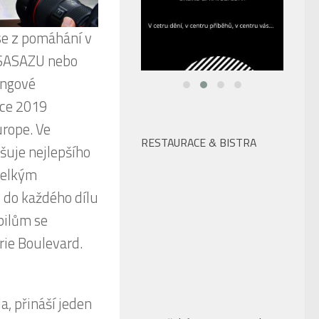
namského
é bagety
m pepři.
sterem a
rt a zdobí baby
bočkách
RESTAURACE & BISTRA
na. Pokud si
přes službu
í. Dostupná je
bočky.
V pražském Kampa Parku
najdete po celé léto
dokonalé drinky, skvělé jídlo
a zážitek v podobě plavby