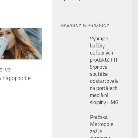
Srpnové
urope. Ve
soutěže
odstartovaly
ašuje nejlepšího
na portálech
velkým
mediální
i do každého dílu
skupiny HMG
bilům se
Pražská
rie Boulevard.
Metropole
zažije
dronovou
show:
Samsung
velkolepě
odstartuje
prodej nových
zařízení Galaxy