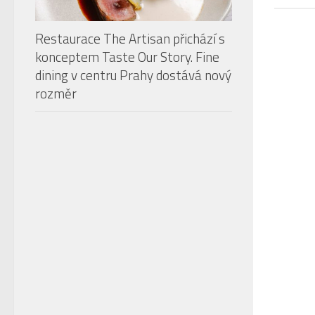
Ikonická zahrada hotelu The Grand
Mark Prague se znovu otevře
veřejnosti. Slavnostní zahájení
proběhne 14. května
PODCAST: CHUŤ LÉTA V RESTAURACI
THE ARTISAN
Audio
Použitím
00:00
00:00
přehrávač
šipek