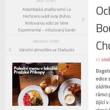
NEXT STORY
Oc
Kolumbijská značka rumů La
Hechicera uvádí svoji druhou
Bo
limitovanou edici ze Série
Experimental – infuzovaný banán
Ch
PREVIOUS STORY
Vánoční atmosféra ve Starbucks
BY
VANĚ
Bagete
edice 
zážitk
rámci 
žijící 