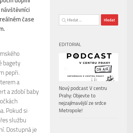
počin doplní
 návštěvníci
Vyhledávání
v reálném čase
m.
EDITORIAL
Nový podcast V centru
Prahy: Objevte to
nejzajímavější ze srdce
Metropole!