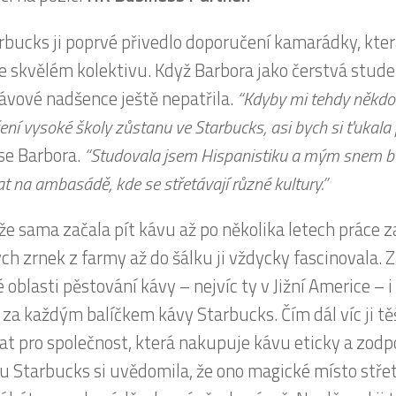
rbucks ji poprvé přivedlo doporučení kamarádky, kter
ve skvělém kolektivu. Když Barbora jako čerstvá stude
ávové nadšence ještě nepatřila.
“Kdyby mi tehdy někdo 
ní vysoké školy zůstanu ve Starbucks, asi bych si ťukala 
se Barbora.
“Studovala jsem Hispanistiku a mým snem b
t na ambasádě, kde se střetávají různé kultury.”
že sama začala pít kávu až po několika letech práce z
ch zrnek z farmy až do šálku ji vždycky fascinovala. 
 oblasti pěstování kávy – nejvíc ty v Jižní Americe – i
 za každým balíčkem kávy Starbucks. Čím dál víc ji tě
at pro společnost, která nakupuje kávu eticky a zodp
 u Starbucks si uvědomila, že ono magické místo stře