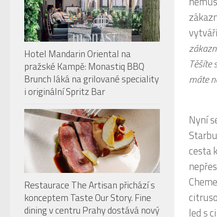
nemusí
zákazn
vytvář
zákazní
Hotel Mandarin Oriental na
Těšíte 
pražské Kampě: Monastiq BBQ
máte ne
Brunch láká na grilované speciality
i originální Spritz Bar
Nyní s
Starbu
cesta 
nepřes
Chemex
Restaurace The Artisan přichází s
citrus
konceptem Taste Our Story. Fine
dining v centru Prahy dostává nový
led s c