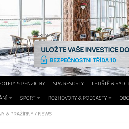
otelech, pensionech, spa resortech a restauracích...
REKLAMA:
HOTELY & PENZIONY
SPA RESORTY
LETIŠTĚ & SALO
ÁNÍ
SPORT
ROZHOVORY & PODCASTY
OBC
Y & PRAŽÍRNY
/
NEWS