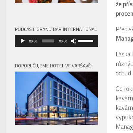
že pří
procen
Před s
PODCAST: GRAND BAR INTERNATIONAL
Manage
Audio
Použitím
00:00
00:00
přehrávač
šipek
Láska k
nahoru/dolů
různýc
zvýšíte
DOPORUČUJEME HOTEL VE VARŠAVĚ:
nebo
odtud 
snížíte
úroveň
Od rok
hlasitosti.
kavárn
kavárn
vypukn
Manage