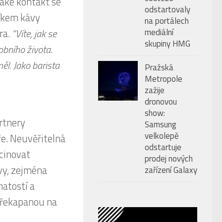
také kontakt se
odstartovaly
níkem kávy
na portálech
mediální
ra.
“Víte, jak se
skupiny HMG
obního života.
měl. Jako barista
Pražská
Metropole
zažije
dronovou
show:
artnery
Samsung
velkolepě
ře. Neuvěřitelná
odstartuje
scinovat
prodej nových
vy, zejména
zařízení Galaxy
natostí a
 překapanou na