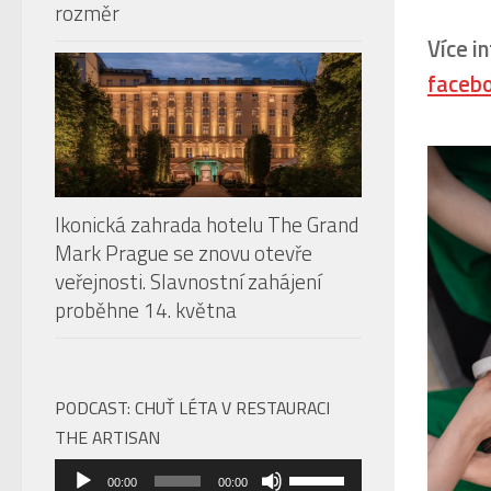
rozměr
Více i
facebo
Ikonická zahrada hotelu The Grand
Mark Prague se znovu otevře
veřejnosti. Slavnostní zahájení
proběhne 14. května
PODCAST: CHUŤ LÉTA V RESTAURACI
THE ARTISAN
Audio
Použitím
00:00
00:00