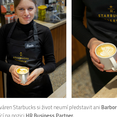
váren Starbucks si život neumí představit ani
Barbo
cí na pozici
HR Business Partner.