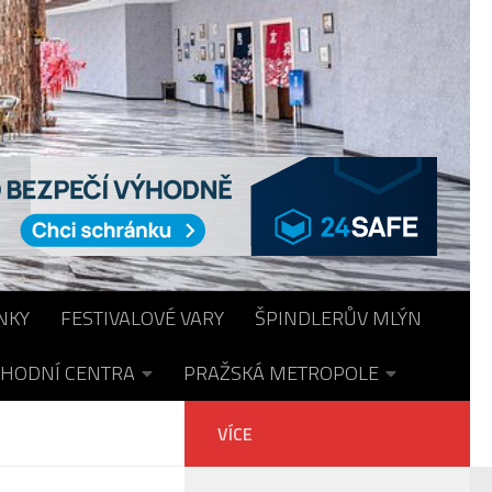
NKY
FESTIVALOVÉ VARY
ŠPINDLERŮV MLÝN
HODNÍ CENTRA
PRAŽSKÁ METROPOLE
VÍCE