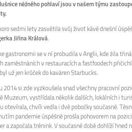
slušnice něžného pohlaví jsou v našem týmu zastoup
ty.
koro sedmi lety zasvětila svůj život kávě dnešní úsp
rka Jiřina Králová
.
e gastronomii se v ní probudila v Anglii, kde žila třin
h zaměstnáních v restauracích a fastfoodech přičichl
byl už jen krůček do kaváren Starbucks.
u 2014 si zde vyzkoušela snad všechny pracovní pozic
ě Muzeum, vystřídala několik dalších, lokálních i turi
u otevírala, chvíli vedla i dvě pobočky současně. Těs
utím pandemie úspěšně prošla pohovorem na pozici 
r a započala trénink. V současné době dohlíží hned n