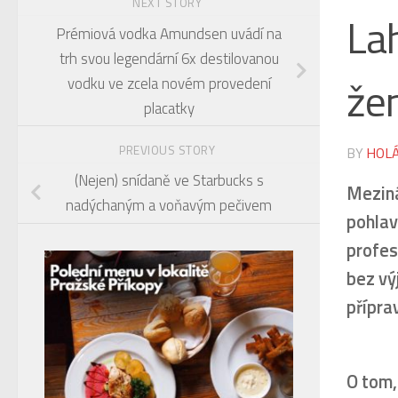
NEXT STORY
La
Prémiová vodka Amundsen uvádí na
trh svou legendární 6x destilovanou
žen
vodku ve zcela novém provedení
placatky
PREVIOUS STORY
BY
HOLÁ
(Nejen) snídaně ve Starbucks s
Meziná
nadýchaným a voňavým pečivem
pohlav
profes
bez vý
příprav
O tom,