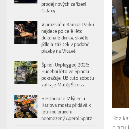
prodej nových zařízení
Galaxy
V pražském Kampa Parku
najdete po celé léto
dokonalé drinky, skvělé
jídlo a zážitek v podobě
plavby na Vltavě
Špindl Unplugged 2026:
Hudební léto ve Špindlu
pokračuje. Už tuto sobotu
zahraje Matěj Štross
Restaurace Mlýnec u
Karlova mostu přidává k
letnímu brunchi
Bez ka
neomezený Aperol Spritz
pracují