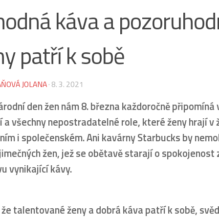
hodná káva a pozoruhod
y patří k sobě
ŇOVÁ JOLANA
·
8. 3. 2021
rodní den žen nám 8. března každoročně připomíná
í a všechny nepostradatelné role, které ženy hrají v 
ním i společenském. Ani kavárny Starbucks by nemo
jimečných žen, jež se obětavě starají o spokojenost
u vynikající kávy.
 že talentované ženy a dobrá káva patří k sobě, svěd