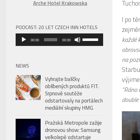
Tuchom
Arche Hotel Krakowska
I po t
PODCAST: 20 LET CZECH INN HOTELS
zejmén
Audio
Použitím
každé 
00:00
00:00
přehrávač
šipek
obrovsk
nahoru/dolů
na pozi
zvýšíte
NEWS
Starbu
nebo
výjime
Vyhrajte balíčky
snížíte
oblíbených produktů FIT.
“Ráno o
úroveň
Srpnové soutěže
hlasitosti.
double 
odstartovaly na portálech
mediální skupiny HMG
Pražská Metropole zažije
dronovou show: Samsung
velkolepě odstartuje