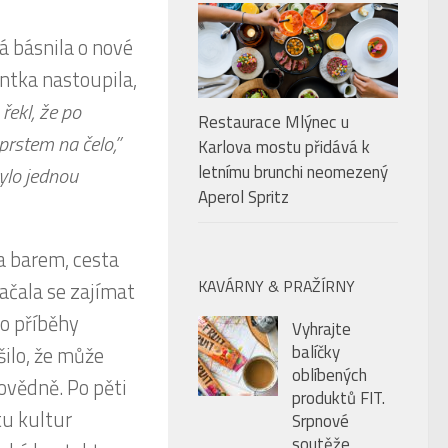
á básnila o nové
ntka nastoupila,
řekl, že po
Restaurace Mlýnec u
prstem na čelo,”
Karlova mostu přidává k
letnímu brunchi neomezený
ylo jednou
Aperol Spritz
a barem, cesta
KAVÁRNY & PRAŽÍRNY
Začala se zajímat
 o příběhy
Vyhrajte
balíčky
šilo, že může
oblíbených
ovědně. Po pěti
produktů FIT.
tu kultur
Srpnové
soutěže