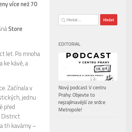
eny více než 70
Vyhledávání
ěšná
Store
EDITORIAL
áct let. Po mnoha
a ke kávě, a
e. Začínala v
Nový podcast V centru
Prahy: Objevte to
stických, jednu
nejzajímavější ze srdce
ně před
Metropole!
District
a tři kavárny –