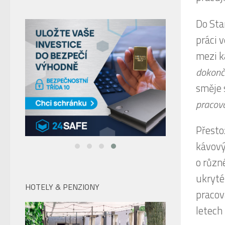
Do Sta
práci 
mezi k
dokonče
směje 
pracova
Přesto
kávový
o různé
ukryté
HOTELY & PENZIONY
pracov
letech