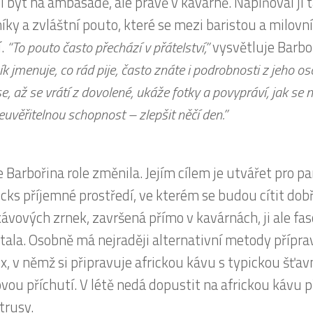
 být na ambasádě, ale právě v kavárně. Naplňoval ji 
íky a zvláštní pouto, které se mezi baristou a milov
í.
“To pouto často přechází v přátelství,”
vysvětluje Barbo
k jmenuje, co rád pije, často znáte i podrobnosti z jeho os
se, až se vrátí z dovolené, ukáže fotky a povypráví, jak se 
uvěřitelnou schopnost – zlepšit něčí den.”
e Barbořina role změnila. Jejím cílem je utvářet pro p
cks příjemné prostředí, ve kterém se budou cítit dob
kávových zrnek, završená přímo v kavárnách, ji ale fa
tala. Osobně má nejraději alternativní metody přípra
, v němž si připravuje africkou kávu s typickou šťav
ovou příchutí. V létě nedá dopustit na africkou kávu
itrusy.