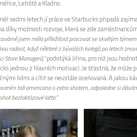
ěřice, Letiště a Kladno.
éměř sedmi letech jí práce ve Starbucks připadá zajíma
a díky možnosti rozvoje, která se zde zaměstnancům
kavárně jsem měla příležitost pracovat se skvělým týme
ou radost, když některé z bývalých kolegů po letech zno
ci Store Managerů,”
podotýká Jiřina, pro niž jsou hodno
cks jednou z hlavních motivací. Je šťastná, že může p
čnými lidmi a cítit se neustále oceňovaná. A jakou k
cením tall americano s extra shotem, odpoledne si dávám
shot bezlaktózové latte.”