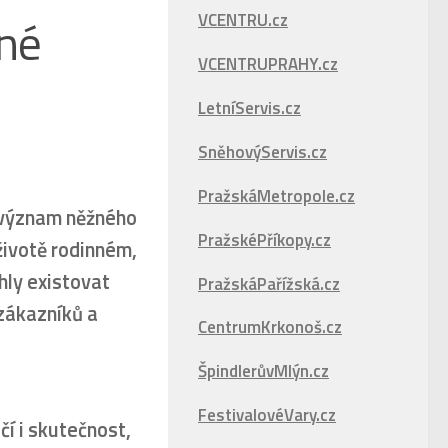
né
VCENTRU.cz
VCENTRUPRAHY.cz
LetníServis.cz
SněhovýServis.cz
PražskáMetropole.cz
 význam něžného
PražskéPříkopy.cz
životě rodinném,
hly existovat
PražskáPařížská.cz
 zákazníků a
CentrumKrkonoš.cz
ŠpindlerůvMlýn.cz
FestivalovéVary.cz
čí i skutečnost,