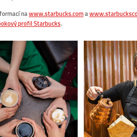
nformací na
www.starbucks.com
a
www.starbucksco
okový profil Starbucks
.