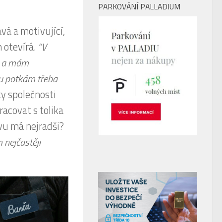
PARKOVÁNÍ PALLADIUM
vá a motivující,
 otevírá.
“V
m a mám
vu potkám třeba
ty společnosti
racovat s tolika
ávu má nejradši?
 nejčastěji