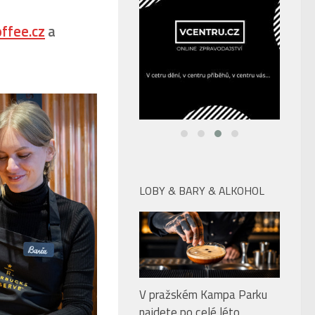
ffee.cz
a
LOBY & BARY & ALKOHOL
V pražském Kampa Parku
najdete po celé léto
dokonalé drinky, skvělé jídlo