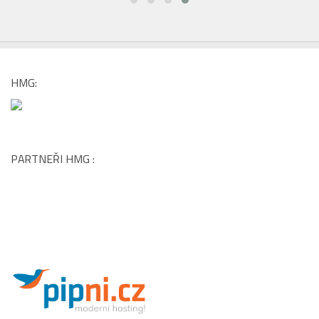
PARTNEŘI HMG :
DALŠÍ PORTÁLY MEDIÁLNÍ SKUPINY HMG:
www.carshouse.cz
|
www.menhouse.cz
|
www.womenhouse.cz
|
www.luxuryhouse.cz
|
www.househouse.cz
|
www.gastrohouse.cz
|