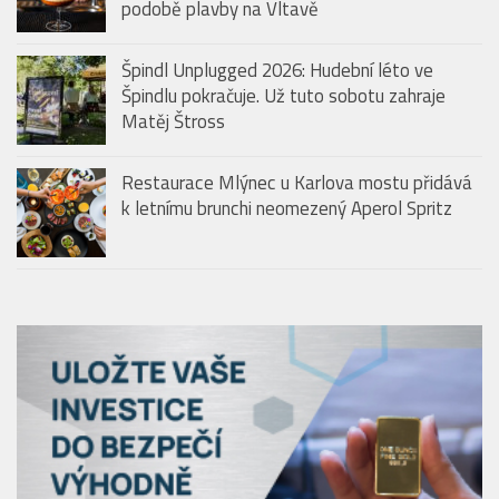
podobě plavby na Vltavě
Špindl Unplugged 2026: Hudební léto ve
Špindlu pokračuje. Už tuto sobotu zahraje
Matěj Štross
Restaurace Mlýnec u Karlova mostu přidává
k letnímu brunchi neomezený Aperol Spritz