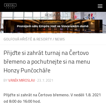
Skip to content
REKLAMA:
GOLFOVÁ HŘIŠTĚ & RESORTY
/
NEWS
Přijďte si zahrát turnaj na Čertovo
břemeno a pochutnejte si na menu
Honzy Punčocháře
BY
VANĚK MIROSLAV
·
23. 7. 2021
Přijďte si zahrát na Čertovo břemeno. V neděli 1.8. 2021
od 8:00 do 16:00 hod.