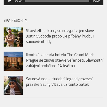
PODCAST: CHUŤ LÉTA V RESTAURACI THE ARTISAN
Audio
00:00
00:00
přehrávač
SPA RESORTY
Storytelling, který se nevypráví jen slovy.
Justin Svoboda propojuje příběhy, hudbu i
saunové rituály
Ikonická zahrada hotelu The Grand Mark
Prague se znovu otevře veřejnosti. Slavnostní
zahájení proběhne 14. května
Saunová noc – Hudební legendy rozezní
pražské Sauny Vltava už tento pátek