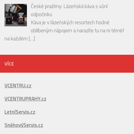
PODCAST: Bubbles tasting PREMIER Wines &
Spirit s párováním jídla z restaurace CHATEAU St.
[…]
České pražírny: Lázeňská káva s vůní
odpočinku
Káva je v lázeňských resortech hodně
oblíbeným nápojem a narazíte tu na ni téměř
na každém
[…]
VÍCE
VCENTRU.cz
VCENTRUPRAHY.cz
LetníServis.cz