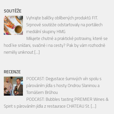
Follow on Instagram
SOUTĚŽE
Vyhrajte balíčky oblíbených produktů FIT.
Srpnové soutěže odstartovaly na portálech
mediální skupiny HMG
Milujete chutné a praktické potraviny, které se
hodí ke snídani, svačině i na cesty? Pak by vám rozhodně
neměly uniknout
[…]
RECENZE
PODCAST: Degustace šumivých vín spolu s
párováním jídla s hosty Ondrou Slaninou a
Tomášem Brůhou