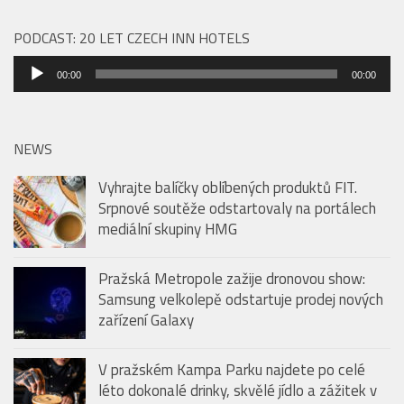
PODCAST: 20 LET CZECH INN HOTELS
Audio
00:00
00:00
přehrávač
NEWS
Vyhrajte balíčky oblíbených produktů FIT.
Srpnové soutěže odstartovaly na portálech
mediální skupiny HMG
Pražská Metropole zažije dronovou show:
Samsung velkolepě odstartuje prodej nových
zařízení Galaxy
V pražském Kampa Parku najdete po celé
léto dokonalé drinky, skvělé jídlo a zážitek v