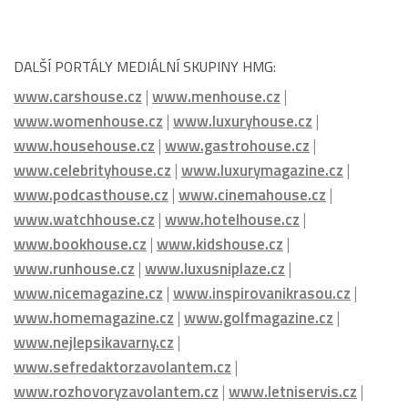
www.celebrityhouse.cz
|
www.luxurymagazine.cz
|
www.podcasthouse.cz
|
www.cinemahouse.cz
|
www.watchhouse.cz
|
www.hotelhouse.cz
|
www.bookhouse.cz
|
www.kidshouse.cz
|
www.runhouse.cz
|
www.luxusniplaze.cz
|
www.nicemagazine.cz
|
www.inspirovanikrasou.cz
|
www.homemagazine.cz
|
www.golfmagazine.cz
|
www.nejlepsikavarny.cz
|
www.sefredaktorzavolantem.cz
|
www.rozhovoryzavolantem.cz
|
www.letniservis.cz
|
www.snehovyservis.cz
|
www.PrazskePrikopy.cz
|
www.HMGmagazine.cz
|
PražskéPříkopy.cz
|
PražskáMetropole.cz
|
VcentruPrahy.cz
|
PražskéLetiště.cz
|
PražskýHrad.cz
|
FestivalovéVary.cz
|
Vinohradská.cz
|
ŠpindlerůvMlýn.cz