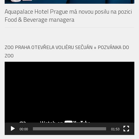
Aquapalace Hotel Prague má novou posilu na pozici
Food & Beverage managera
ZOO PRAHA OTEVŘELA VOLIÉRU SEČUÁN + POZVÁNKA DO
ZOO
Video
přehrávač