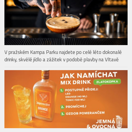
drinky, skvělé jídlo a zážitek v podobě plavby na Vltavě
Zlatokopka: Jednoduchý drink od Jägermeister Orange
VINÁRNY & VINAŘSTVÍ
Bubble Wine Fest 2026 ve Villa Richter:
Svatováclavská vinice pod Pražským hradem