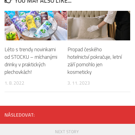
YOU MAY ALSO LIKE...
Léto s trendy novinkami
Propad českého
od STOCKU – míchanými
hotelnictví pokračuje, letní
drinky v praktických
září pomohlo jen
plechovkách!
kosmeticky
1. 8. 2022
3. 11. 2023
NÁSLEDOVAT:
NEXT STORY