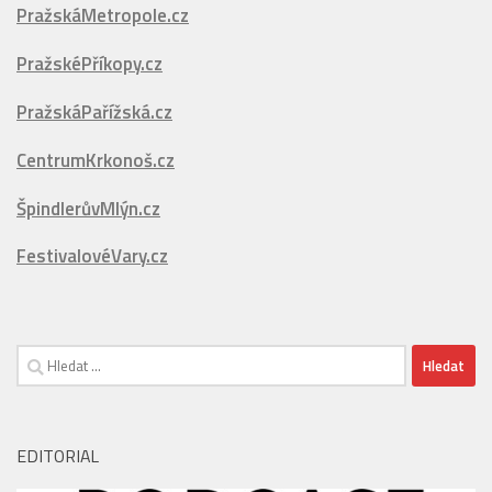
SněhovýServis.cz
PražskáMetropole.cz
PražskéPříkopy.cz
PražskáPařížská.cz
CentrumKrkonoš.cz
ŠpindlerůvMlýn.cz
FestivalovéVary.cz
Vyhledávání