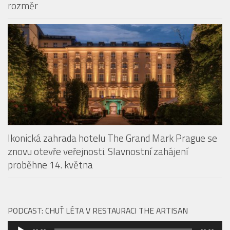
Restaurace The Artisan přichází s konceptem Taste
Our Story. Fine dining v centru Prahy dostává nový
rozměr
Ikonická zahrada hotelu The Grand Mark Prague se
znovu otevře veřejnosti. Slavnostní zahájení
proběhne 14. května