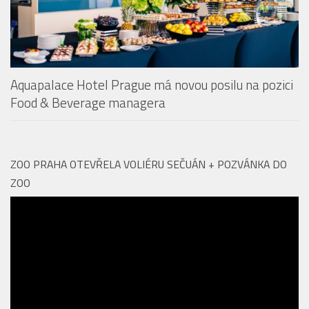
Restaurace Revontuli v Aquapalace Praha získala
prestižní ocenění
Aquapalace Hotel Prague má novou posilu na pozici
Food & Beverage managera
ZOO PRAHA OTEVŘELA VOLIÉRU SEČUÁN + POZVÁNKA DO
ZOO