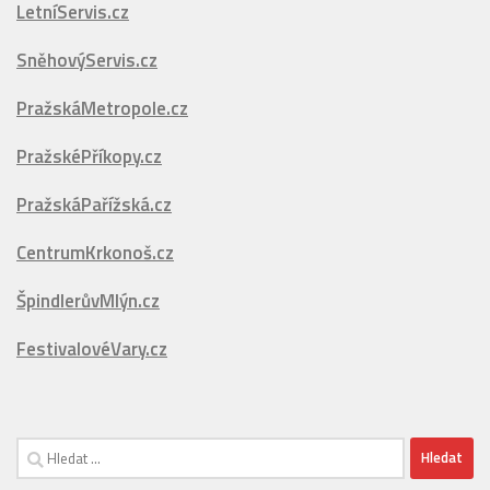
VÍCE
VCENTRU.cz
VCENTRUPRAHY.cz
LetníServis.cz
SněhovýServis.cz
PražskáMetropole.cz
PražskéPříkopy.cz
PražskáPařížská.cz
CentrumKrkonoš.cz
ŠpindlerůvMlýn.cz