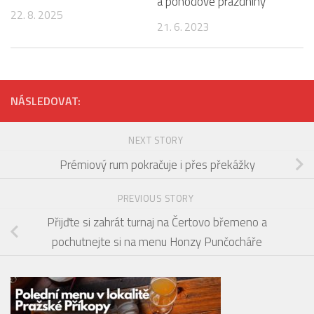
a pohodové prázdniny
22. 8. 2025
21. 6. 2023
NÁSLEDOVAT:
NEXT STORY
Prémiový rum pokračuje i přes překážky
PREVIOUS STORY
Přijďte si zahrát turnaj na Čertovo břemeno a
pochutnejte si na menu Honzy Punčocháře