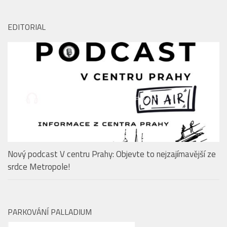
FestivalovéVary.cz
Vyhledávání
EDITORIAL