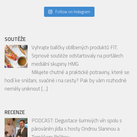
Jste milovníky užšího centra Prahy, zajímáte se
o její skryté klenoty, podniky, kulturní akce a
inspirativní osobnosti?
[…]
INSTAGRAM
Follow on Instagram
SOUTĚŽE
Vyhrajte balíčky oblíbených produktů FIT.
Srpnové soutěže odstartovaly na portálech
mediální skupiny HMG
Milujete chutné a praktické potraviny, které se
hodí ke snídani, svačině i na cesty? Pak by vám rozhodně