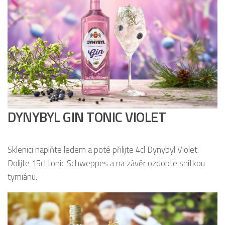
DYNYBYL GIN TONIC VIOLET
Sklenici naplňte ledem a poté přilijte 4cl Dynybyl Violet.
Dolijte 15cl tonic Schweppes a na závěr ozdobte snítkou
tymiánu.