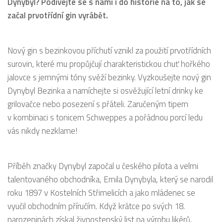
Dynybyl? Podívejte se s námi i do historie na to, jak se
začal prvotřídní gin vyrábět.
Nový gin s bezinkovou příchutí vznikl za použití prvotřídních
surovin, které mu propůjčují charakteristickou chuť hořkého
jalovce s jemnými tóny svěží bezinky. Vyzkoušejte nový gin
Dynybyl Bezinka a namíchejte si osvěžující letní drinky ke
grilovačce nebo posezení s přáteli. Zaručeným tipem
v kombinaci s tonicem Schweppes a pořádnou porcí ledu
vás nikdy nezklame!
Příběh značky Dynybyl započal u českého pilota a velmi
talentovaného obchodníka, Emila Dynybyla, který se narodil
roku 1897 v Kostelních Střimelicích a jako mládenec se
vyučil obchodním příručím. Když krátce po svých 18.
narozeninách získal živnostenský list na výrobu likérů,