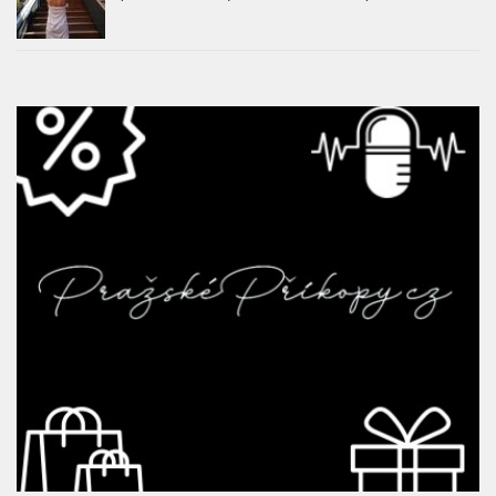
Ikonická zahrada hotelu The Grand Mark
Prague se znovu otevře veřejnosti. Slavnostní
zahájení proběhne 14. května
Saunová noc – Hudební legendy rozezní
pražské Sauny Vltava už tento pátek