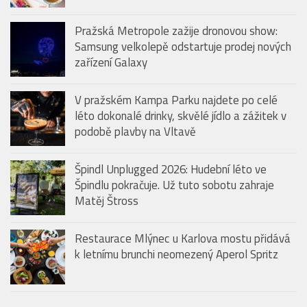
Pražská Metropole zažije dronovou show:
Samsung velkolepě odstartuje prodej nových
zařízení Galaxy
V pražském Kampa Parku najdete po celé
léto dokonalé drinky, skvělé jídlo a zážitek v
podobě plavby na Vltavě
Špindl Unplugged 2026: Hudební léto ve
Špindlu pokračuje. Už tuto sobotu zahraje
Matěj Štross
Restaurace Mlýnec u Karlova mostu přidává
k letnímu brunchi neomezený Aperol Spritz