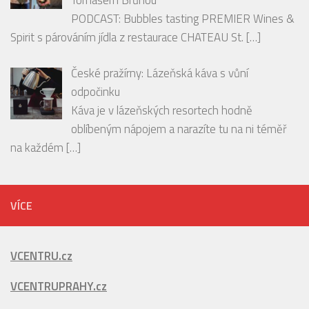
neměly uniknout
[…]
RECENZE
PODCAST: Degustace šumivých vín spolu s
párováním jídla s hosty Ondrou Slaninou a
Tomášem Brůhou
PODCAST: Bubbles tasting PREMIER Wines &
Spirit s párováním jídla z restaurace CHATEAU St.
[…]
České pražírny: Lázeňská káva s vůní
odpočinku
Káva je v lázeňských resortech hodně
oblíbeným nápojem a narazíte tu na ni téměř
na každém
[…]