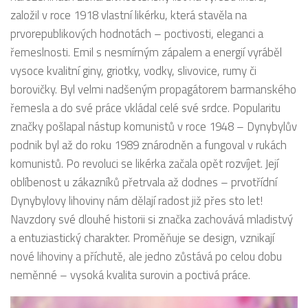
založil v roce 1918 vlastní likérku, která stavěla na
prvorepublikových hodnotách – poctivosti, eleganci a
řemeslnosti. Emil s nesmírným zápalem a energií vyráběl
vysoce kvalitní giny, griotky, vodky, slivovice, rumy či
borovičky. Byl velmi nadšeným propagátorem barmanského
řemesla a do své práce vkládal celé své srdce. Popularitu
značky pošlapal nástup komunistů v roce 1948 – Dynybylův
podnik byl až do roku 1989 znárodněn a fungoval v rukách
komunistů. Po revoluci se likérka začala opět rozvíjet. Její
oblíbenost u zákazníků přetrvala až dodnes – prvotřídní
Dynybylovy lihoviny nám dělají radost již přes sto let!
Navzdory své dlouhé historii si značka zachovává mladistvý
a entuziastický charakter. Proměňuje se design, vznikají
nové lihoviny a příchutě, ale jedno zůstává po celou dobu
neměnné – vysoká kvalita surovin a poctivá práce.