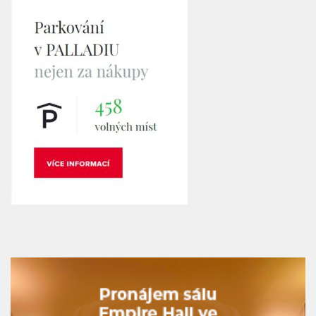
Nový podcast V centru Prahy: Objevte to nejzajímavější ze
srdce Metropole!
PARKOVÁNÍ PALLADIUM