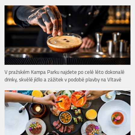
V pražském Kampa Parku najdete po celé léto dokonalé
drinky, skvělé jídlo a zážitek v podobě plavby na Vltavě