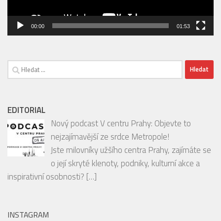
Video
přehrávač
00:00
01:53
Vyhledávání
EDITORIAL
Nový podcast V centru Prahy: Objevte to
nejzajímavější ze srdce Metropole!