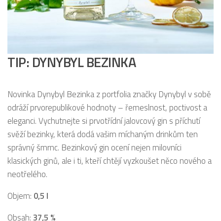
TIP: DYNYBYL BEZINKA
Novinka Dynybyl Bezinka z portfolia značky Dynybyl v sobě
odráží prvorepublikové hodnoty – řemeslnost, poctivost a
eleganci. Vychutnejte si prvotřídní jalovcový gin s příchutí
svěží bezinky, která dodá vašim míchaným drinkům ten
správný šmrnc. Bezinkový gin ocení nejen milovníci
klasických ginů, ale i ti, kteří chtějí vyzkoušet něco nového a
neotřelého.
Objem:
0,5 l
Obsah:
37,5 %