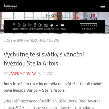
Skip to content
REKLAMA:
LOBY & BARY & ALKOHOL
/
NEWS
Vychutnejte si svátky s vánoční
hvězdou Stella Artois
BY
VANĚK MIROSLAV
·
7. 12. 2021
Ani v letošním roce by neměla na sváteční tabuli chybět
pivní hvězda Vánoc – Stella Artois.
„Nejlepší mezinárodní ležák“ soutěže World Beer Awards
z roku 2019 se krásně snoubí se slavnostními pokrmy.