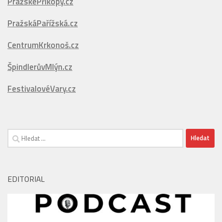
SněhovýServis.cz
PražskáMetropole.cz
PražskéPříkopy.cz
PražskáPařížská.cz
CentrumKrkonoš.cz
ŠpindlerůvMlýn.cz
FestivalovéVary.cz
Vyhledávání