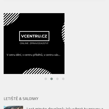
Saunová noc – Hudební legendy rozezní
pražské Sauny Vltava už tento pátek