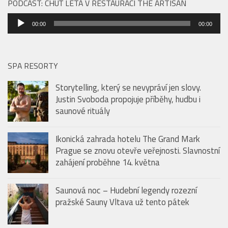
proběhne 14. května
PODCAST: CHUŤ LÉTA V RESTAURACI THE ARTISAN
Audio
00:00
00:00
přehrávač
SPA RESORTY
Storytelling, který se nevypráví jen slovy.
Justin Svoboda propojuje příběhy, hudbu i
saunové rituály
Ikonická zahrada hotelu The Grand Mark
Prague se znovu otevře veřejnosti. Slavnostní
zahájení proběhne 14. května