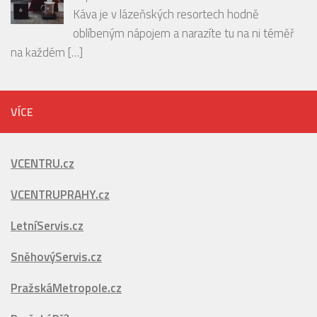
Spirit s párováním jídla z restaurace CHATEAU St.
[…]
České pražírny: Lázeňská káva s vůní
odpočinku
Káva je v lázeňských resortech hodně
oblíbeným nápojem a narazíte tu na ni téměř
na každém
[…]
VÍCE
VCENTRU.cz
VCENTRUPRAHY.cz
LetníServis.cz