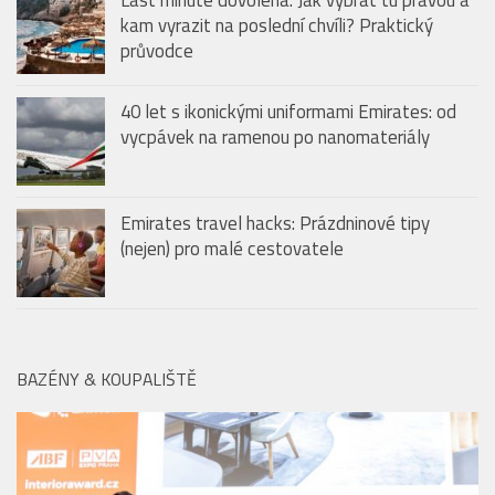
LETIŠTĚ & SALONKY
Last minute dovolená: Jak vybrat tu pravou a
kam vyrazit na poslední chvíli? Praktický
průvodce
40 let s ikonickými uniformami Emirates: od
vycpávek na ramenou po nanomateriály
Emirates travel hacks: Prázdninové tipy
(nejen) pro malé cestovatele
BAZÉNY & KOUPALIŠTĚ