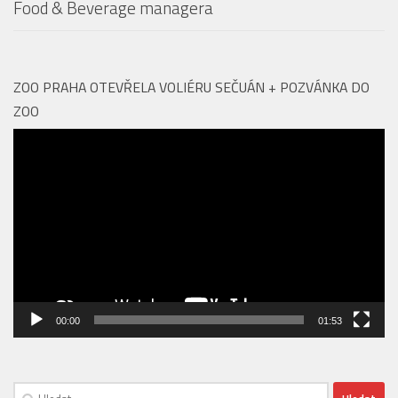
Aquapalace Hotel Prague má novou posilu na pozici
Food & Beverage managera
ZOO PRAHA OTEVŘELA VOLIÉRU SEČUÁN + POZVÁNKA DO
ZOO
Video
přehrávač