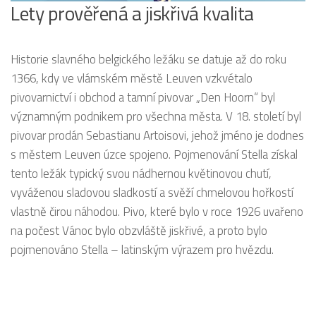
Lety prověřená a jiskřivá kvalita
Historie slavného belgického ležáku se datuje až do roku
1366, kdy ve vlámském městě Leuven vzkvétalo
pivovarnictví i obchod a tamní pivovar „Den Hoorn“ byl
významným podnikem pro všechna města. V 18. století byl
pivovar prodán Sebastianu Artoisovi, jehož jméno je dodnes
s městem Leuven úzce spojeno. Pojmenování Stella získal
tento ležák typický svou nádhernou květinovou chutí,
vyváženou sladovou sladkostí a svěží chmelovou hořkostí
vlastně čirou náhodou. Pivo, které bylo v roce 1926 uvařeno
na počest Vánoc bylo obzvláště jiskřivé, a proto bylo
pojmenováno Stella – latinským výrazem pro hvězdu.