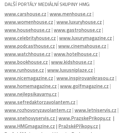
www.womenhouse.cz
|
www.luxuryhouse.cz
|
www.househouse.cz
|
www.gastrohouse.cz
|
www.celebrityhouse.cz
|
www.luxurymagazine.cz
|
www.podcasthouse.cz
|
www.cinemahouse.cz
|
www.watchhouse.cz
|
www.hotelhouse.cz
|
www.bookhouse.cz
|
www.kidshouse.cz
|
www.runhouse.cz
|
www.luxusniplaze.cz
|
www.nicemagazine.cz
|
www.inspirovanikrasou.cz
|
www.homemagazine.cz
|
www.golfmagazine.cz
|
www.nejlepsikavarny.cz
|
www.sefredaktorzavolantem.cz
|
www.rozhovoryzavolantem.cz
|
www.letniservis.cz
|
www.snehovyservis.cz
|
www.PrazskePrikopy.cz
|
www.HMGmagazine.cz
|
PražskéPříkopy.cz
|
PražskáMetropole.cz
|
VcentruPrahy.cz
|
PražskéLetiště.cz
|
PražskýHrad.cz
|
FestivalovéVary.cz
|
Vinohradská.cz
|
ŠpindlerůvMlýn.cz