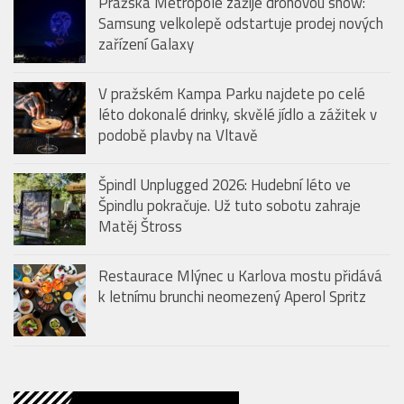
Pražská Metropole zažije dronovou show:
Samsung velkolepě odstartuje prodej nových
zařízení Galaxy
V pražském Kampa Parku najdete po celé
léto dokonalé drinky, skvělé jídlo a zážitek v
podobě plavby na Vltavě
Špindl Unplugged 2026: Hudební léto ve
Špindlu pokračuje. Už tuto sobotu zahraje
Matěj Štross
Restaurace Mlýnec u Karlova mostu přidává
k letnímu brunchi neomezený Aperol Spritz