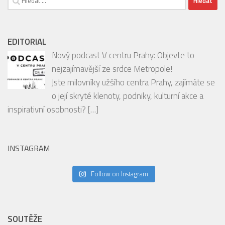
00:00
01:53
Vyhledávání
EDITORIAL
Nový podcast V centru Prahy: Objevte to
nejzajímavější ze srdce Metropole!
Jste milovníky užšího centra Prahy, zajímáte se
o její skryté klenoty, podniky, kulturní akce a
inspirativní osobnosti?
[…]
INSTAGRAM
Follow on Instagram