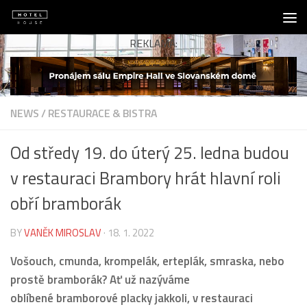
Skip to content
REKLAMA:
NEWS
/
RESTAURACE & BISTRA
Od středy 19. do úterý 25. ledna budou
v restauraci Brambory hrát hlavní roli
obří bramborák
BY
VANĚK MIROSLAV
·
18. 1. 2022
Vošouch, cmunda, krompelák, erteplák, smraska, nebo
prostě bramborák? Ať už nazýváme
oblíbené bramborové placky jakkoli, v restauraci