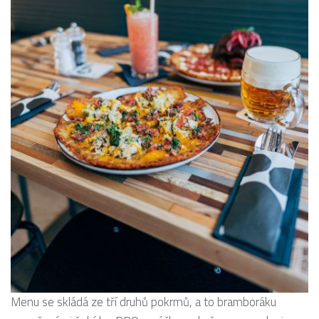
Menu se skládá ze tří druhů pokrmů, a to bramboráku