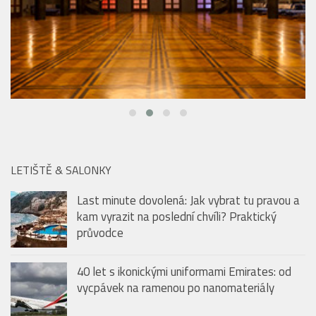
LETIŠTĚ & SALONKY
Last minute dovolená: Jak vybrat tu pravou a
kam vyrazit na poslední chvíli? Praktický
průvodce
40 let s ikonickými uniformami Emirates: od
vycpávek na ramenou po nanomateriály
Emirates travel hacks: Prázdninové tipy