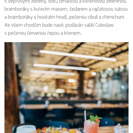
s vepřovými žebírky, BBQ omáčkou a kořenovou zeleninou,
bramboráky s kuřecím masem, čedarem a rajčatovou salsou
a bramboráky s hovězím hrudí, pečenou cibulí a chimichurri.
Ke všem chodům bude navíc podáván salát Coleslaw
s pečenou červenou řepou a křenem.