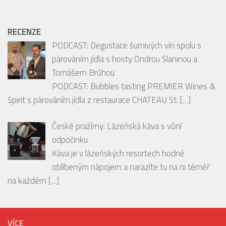
RECENZE
PODCAST: Degustace šumivých vín spolu s
párováním jídla s hosty Ondrou Slaninou a
Tomášem Brůhou
PODCAST: Bubbles tasting PREMIER Wines &
Spirit s párováním jídla z restaurace CHATEAU St.
[…]
České pražírny: Lázeňská káva s vůní
odpočinku
Káva je v lázeňských resortech hodně
oblíbeným nápojem a narazíte tu na ni téměř
na každém
[…]
VÍCE