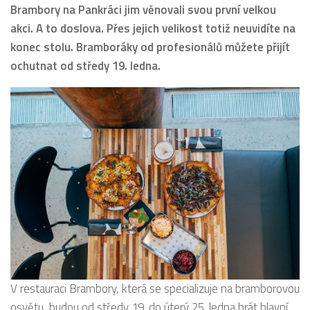
Brambory na Pankráci jim věnovali svou první velkou
akci. A to doslova. Přes jejich velikost totiž neuvidíte na
konec stolu. Bramboráky od profesionálů můžete přijít
ochutnat od středy 19. ledna.
V restauraci Brambory, která se specializuje na bramborovou
osvětu, budou od středy 19. do úterý 25. ledna hrát hlavní