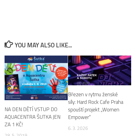
YOU MAY ALSO LIKE...
Březen v rytmu ženské
síly: Hard Rock Cafe Praha
NA DEN DĚTÍ VSTUP DO
spouští projekt „Women
AQUACENTRA ŠUTKA JEN
Empower“
ZA 1 KČ!
6. 3. 2026
28. 5. 2019