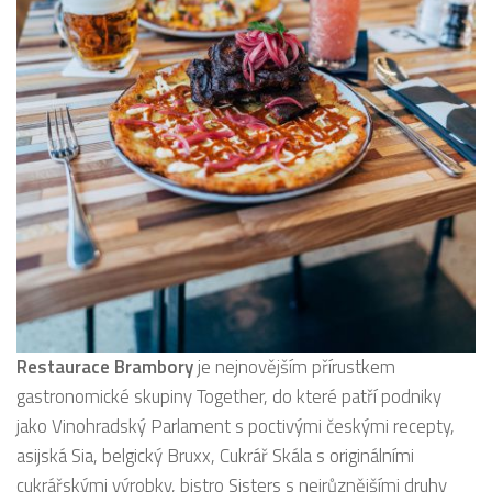
Restaurace Brambory
je nejnovějším přírustkem
gastronomické skupiny Together, do které patří podniky
jako Vinohradský Parlament s poctivými českými recepty,
asijská Sia, belgický Bruxx, Cukrář Skála s originálními
cukrářskými výrobky, bistro Sisters s nejrůznějšími druhy