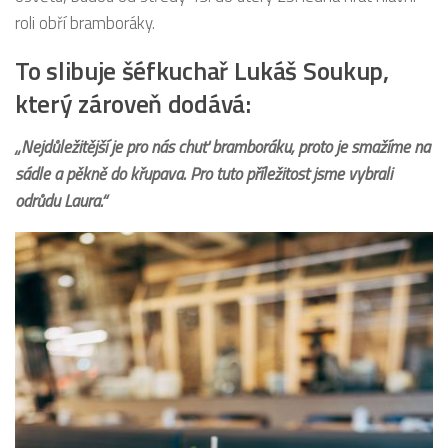
roli obří bramboráky.
To slibuje šéfkuchař Lukáš Soukup,
který zároveň dodává:
„Nejdůležitější je pro ná
s chu
ť bramboráku, proto je smažíme na
sádle a pěkně do kř
upava. Pro tuto p
říležitost jsme vybrali
odrů
du Laura.
“