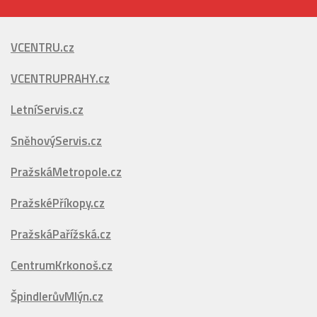
VCENTRU.cz
VCENTRUPRAHY.cz
LetníServis.cz
SněhovýServis.cz
PražskáMetropole.cz
PražskéPříkopy.cz
PražskáPařížská.cz
CentrumKrkonoš.cz
ŠpindlerůvMlýn.cz
FestivalovéVary.cz