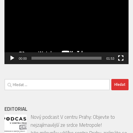
00:00
01:53
Vyhledávání
EDITORIAL
Nový podcast V centru Prahy: Objevte to
nejzajímavější ze srdce Metropole!
Jste milovníky užšího centra Prahy, zajímáte se
o její skryté klenoty, podniky, kulturní akce a
inspirativní osobnosti?
[…]