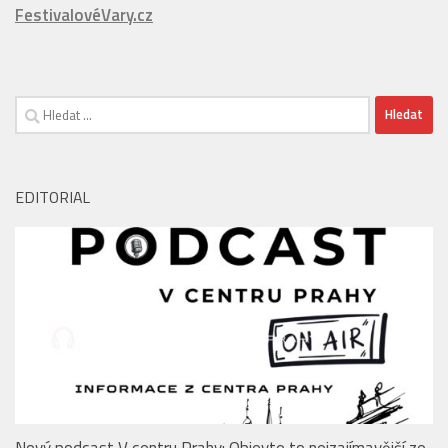
Vyhledávání
EDITORIAL
Nový podcast V centru Prahy: Objevte to nejzajímavější ze
srdce Metropole!