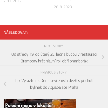
2. 11. 2022
28. 8. 2023
NÁSLEDOVAT:
NEXT STORY
Od středy 19. do úterý 25. ledna budou v restauraci
Brambory hrát hlavní roli obří bramborák
PREVIOUS STORY
Tip: Vyrazte na Den otevřených dveří s příchutí
bylinek do Aquapalace Praha