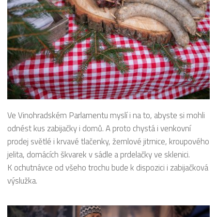
Ve Vinohradském Parlamentu myslí i na to, abyste si mohli
odnést kus zabijačky i domů. A proto chystá i venkovní
prodej světlé i krvavé tlačenky, žemlové jitrnice, kroupového
jelita, domácích škvarek v sádle a prdelačky ve sklenici.
K ochutnávce od všeho trochu bude k dispozici i zabijačková
výslužka.