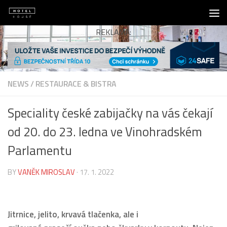
Skip to content
REKLAMA:
NEWS
/
RESTAURACE & BISTRA
Speciality české zabijačky na vás čekají
od 20. do 23. ledna ve Vinohradském
Parlamentu
BY
VANĚK MIROSLAV
·
17. 1. 2022
Jitrnice, jelito, krvavá tlačenka, ale i