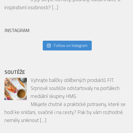
INSTAGRAM
Follow on Instagram
SOUTĚŽE
Vyhrajte balíčky oblíbených produktů FIT.
Srpnové soutěže odstartovaly na portálech
mediální skupiny HMG
Milujete chutné a praktické potraviny, které se
hodí ke snídani, svačině i na cesty? Pak by vám rozhodně
neměly uniknout
[…]
RECENZE
PODCAST: Degustace šumivých vín spolu s
párováním jídla s hosty Ondrou Slaninou a