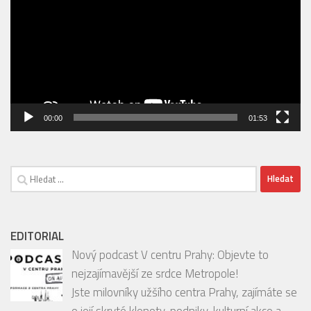
00:00
01:53
Vyhledávání
EDITORIAL
Nový podcast V centru Prahy: Objevte to
nejzajímavější ze srdce Metropole!
Jste milovníky užšího centra Prahy, zajímáte se
o její skryté klenoty, podniky, kulturní akce a
inspirativní osobnosti?
[…]