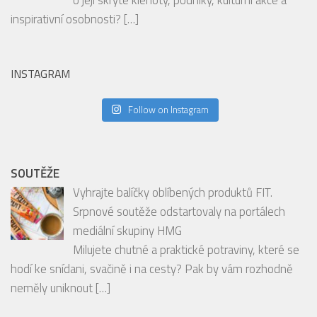
INSTAGRAM
Follow on Instagram
SOUTĚŽE
Vyhrajte balíčky oblíbených produktů FIT.
Srpnové soutěže odstartovaly na portálech
mediální skupiny HMG
Milujete chutné a praktické potraviny, které se
hodí ke snídani, svačině i na cesty? Pak by vám rozhodně
neměly uniknout
[…]
RECENZE
PODCAST: Degustace šumivých vín spolu s
párováním jídla s hosty Ondrou Slaninou a