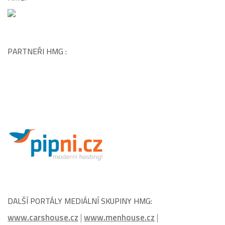
PARTNEŘI HMG :
DALŠÍ PORTÁLY MEDIÁLNÍ SKUPINY HMG:
www.carshouse.cz
|
www.menhouse.cz
|
www.womenhouse.cz
|
www.luxuryhouse.cz
|
www.househouse.cz
|
www.gastrohouse.cz
|
www.celebrityhouse.cz
|
www.luxurymagazine.cz
|
www.podcasthouse.cz
|
www.cinemahouse.cz
|