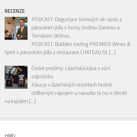
Tomášem Brůhou
PODCAST: Bubbles tasting PREMIER Wines &
Spirit s párováním jídla z restaurace CHATEAU St.
[…]
České pražírny: Lázeňská káva s vůní
odpočinku
Káva je v lázeňských resortech hodně
oblíbeným nápojem a narazíte tu na ni téměř
na každém
[…]
HMG: