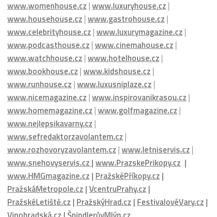
www.watchhouse.cz
|
www.hotelhouse.cz
|
www.bookhouse.cz
|
www.kidshouse.cz
|
www.runhouse.cz
|
www.luxusniplaze.cz
|
www.nicemagazine.cz
|
www.inspirovanikrasou.cz
|
www.homemagazine.cz
|
www.golfmagazine.cz
|
www.nejlepsikavarny.cz
|
www.sefredaktorzavolantem.cz
|
www.rozhovoryzavolantem.cz
|
www.letniservis.cz
|
www.snehovyservis.cz
|
www.PrazskePrikopy.cz
|
www.HMGmagazine.cz
|
PražskéPříkopy.cz
|
PražskáMetropole.cz
|
VcentruPrahy.cz
|
PražskéLetiště.cz
|
PražskýHrad.cz
|
FestivalovéVary.cz
|
Vinohradská.cz
|
ŠpindlerůvMlýn.cz