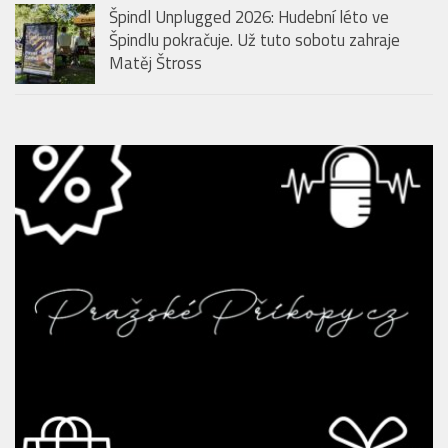
Špindl Unplugged 2026: Hudební léto ve
Špindlu pokračuje. Už tuto sobotu zahraje
Matěj Štross