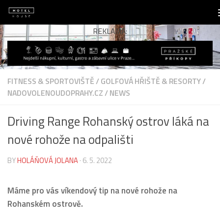
Skip to content
REKLAMA:
FITNESS & SPORTOVIŠTĚ
/
GOLFOVÁ HŘIŠTĚ & RESORTY
/
NADOVOLENOUDOPRAHY.CZ
/
NEWS
Driving Range Rohanský ostrov láká na
nové rohože na odpališti
BY
HOLÁŇOVÁ JOLANA
·
6. 5. 2022
Máme pro vás víkendový tip na nové rohože na
Rohanském ostrově.