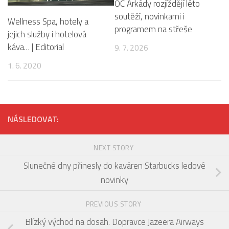
OC Arkády rozjíždějí léto
soutěží, novinkami i
Wellness Spa, hotely a
programem na střeše
jejich služby i hotelová
káva… | Editorial
9. 7. 2026
1. 6. 2020
NÁSLEDOVAT:
NEXT STORY
Slunečné dny přinesly do kaváren Starbucks ledové
novinky
PREVIOUS STORY
Blízký východ na dosah. Dopravce Jazeera Airways