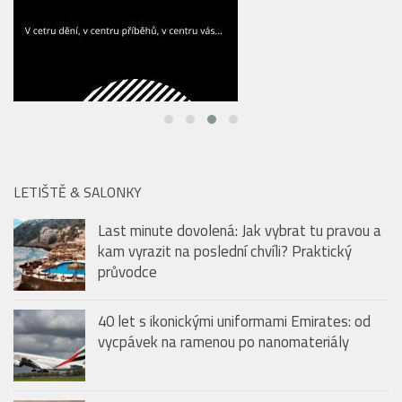
LETIŠTĚ & SALONKY
Last minute dovolená: Jak vybrat tu pravou a
kam vyrazit na poslední chvíli? Praktický
průvodce
40 let s ikonickými uniformami Emirates: od
vycpávek na ramenou po nanomateriály
Emirates travel hacks: Prázdninové tipy
(nejen) pro malé cestovatele