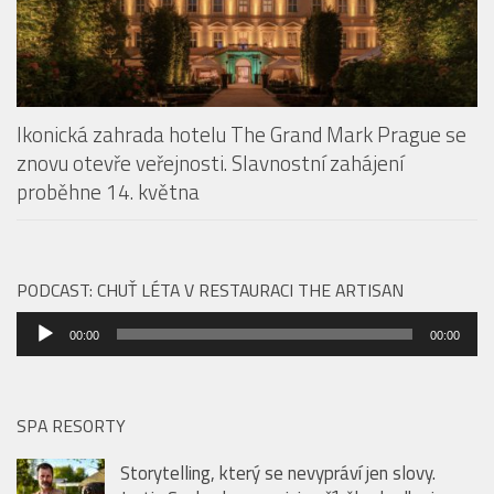
Ikonická zahrada hotelu The Grand Mark Prague se
znovu otevře veřejnosti. Slavnostní zahájení
proběhne 14. května
PODCAST: CHUŤ LÉTA V RESTAURACI THE ARTISAN
Audio
00:00
00:00
přehrávač
SPA RESORTY
Storytelling, který se nevypráví jen slovy.
Justin Svoboda propojuje příběhy, hudbu i
saunové rituály
Ikonická zahrada hotelu The Grand Mark