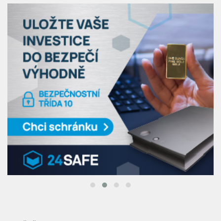
LETIŠTĚ & SALONKY
Last minute dovolená: Jak vybrat tu pravou a
kam vyrazit na poslední chvíli? Praktický
průvodce