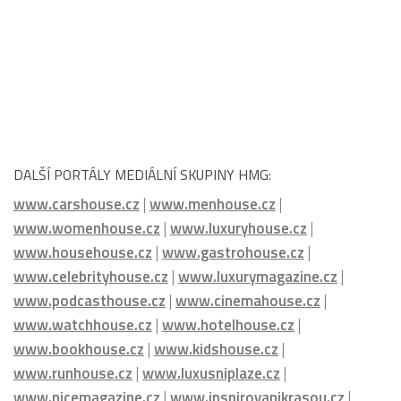
DALŠÍ PORTÁLY MEDIÁLNÍ SKUPINY HMG:
www.carshouse.cz
|
www.menhouse.cz
|
www.womenhouse.cz
|
www.luxuryhouse.cz
|
www.househouse.cz
|
www.gastrohouse.cz
|
www.celebrityhouse.cz
|
www.luxurymagazine.cz
|
www.podcasthouse.cz
|
www.cinemahouse.cz
|
www.watchhouse.cz
|
www.hotelhouse.cz
|
www.bookhouse.cz
|
www.kidshouse.cz
|
www.runhouse.cz
|
www.luxusniplaze.cz
|
www.nicemagazine.cz
|
www.inspirovanikrasou.cz
|
www.homemagazine.cz
|
www.golfmagazine.cz
|
www.nejlepsikavarny.cz
|
www.sefredaktorzavolantem.cz
|