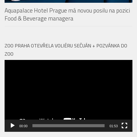
ZOO PRAHA OTEVŘELA VOLIÉRU SEČUÁN + POZVÁNKA DO
ZOO
Video
přehrávač
00:00
01:53
Vyhledávání