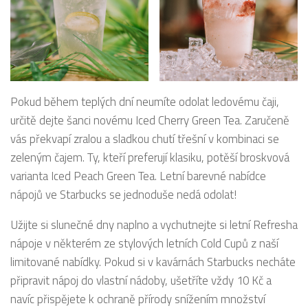
Pokud během teplých dní neumíte odolat ledovému čaji,
určitě dejte šanci novému Iced Cherry Green Tea. Zaručeně
vás překvapí zralou a sladkou chutí třešní v kombinaci se
zeleným čajem. Ty, kteří preferují klasiku, potěší broskvová
varianta Iced Peach Green Tea. Letní barevné nabídce
nápojů ve Starbucks se jednoduše nedá odolat!
Užijte si slunečné dny naplno a vychutnejte si letní Refresha
nápoje v některém ze stylových letních Cold Cupů z naší
limitované nabídky. Pokud si v kavárnách Starbucks necháte
připravit nápoj do vlastní nádoby, ušetříte vždy 10 Kč a
navíc přispějete k ochraně přírody snížením množství