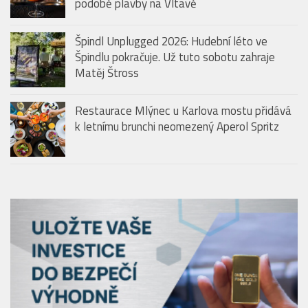
podobě plavby na Vltavě
Špindl Unplugged 2026: Hudební léto ve
Špindlu pokračuje. Už tuto sobotu zahraje
Matěj Štross
Restaurace Mlýnec u Karlova mostu přidává
k letnímu brunchi neomezený Aperol Spritz