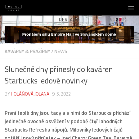
Skip to content
REKLAMA:
KAVÁRNY & PRAŽÍRNY
/
NEWS
Slunečné dny přinesly do kaváren
Starbucks ledové novinky
BY
HOLÁŇOVÁ JOLANA
·
9. 5. 2022
První teplé dny jsou tady a s nimi do Starbucks přichází
jedinečné ovocné osvěžení v podobě čtyř lahodných
Starbucks Refresha nápojů. Milovníky ledových čajů
potěší i nový přírůstek – Iced Cherry Green Tea. Barevné