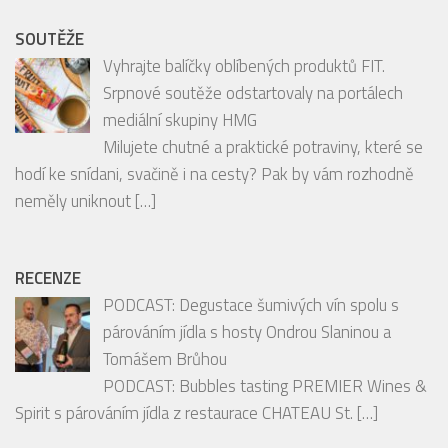
mediální skupiny HMG
Milujete chutné a praktické potraviny, které se
hodí ke snídani, svačině i na cesty? Pak by vám rozhodně
neměly uniknout
[…]
RECENZE
PODCAST: Degustace šumivých vín spolu s
párováním jídla s hosty Ondrou Slaninou a
Tomášem Brůhou
PODCAST: Bubbles tasting PREMIER Wines &
Spirit s párováním jídla z restaurace CHATEAU St.
[…]
České pražírny: Lázeňská káva s vůní
odpočinku
Káva je v lázeňských resortech hodně