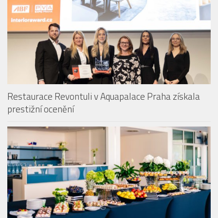
Restaurace Revontuli v Aquapalace Praha získala
prestižní ocenění
Aquapalace Hotel Prague má novou posilu na pozici
Food & Beverage managera