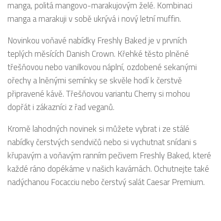
manga, politá mangovo-marakujovým želé. Kombinaci
manga a marakuji v sobě ukrývá i nový letní muffin.
Novinkou voňavé nabídky Freshly Baked je v prvních
teplých měsících Danish Crown. Křehké těsto plněné
třešňovou nebo vanilkovou náplní, ozdobené sekanými
ořechy a lněnými semínky se skvěle hodí k čerstvě
připravené kávě. Třešňovou variantu Cherry si mohou
dopřát i zákazníci z řad veganů.
Kromě lahodných novinek si můžete vybrat i ze stálé
nabídky čerstvých sendvičů nebo si vychutnat snídani s
křupavým a voňavým ranním pečivem Freshly Baked, které
každé ráno dopékáme v našich kavárnách. Ochutnejte také
nadýchanou Focacciu nebo čerstvý salát Caesar Premium.