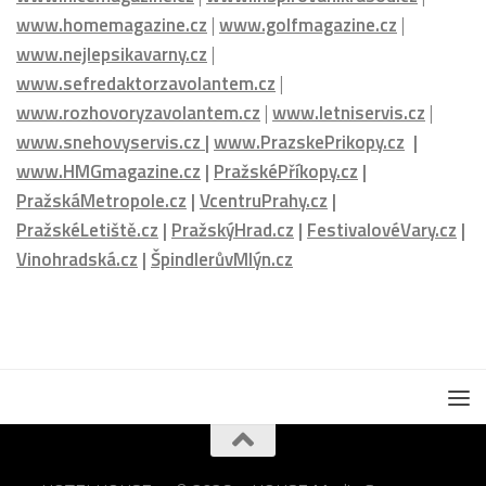
www.rozhovoryzavolantem.cz
|
www.letniservis.cz
|
www.snehovyservis.cz
|
www.PrazskePrikopy.cz
|
www.HMGmagazine.cz
|
PražskéPříkopy.cz
|
PražskáMetropole.cz
|
VcentruPrahy.cz
|
PražskéLetiště.cz
|
PražskýHrad.cz
|
FestivalovéVary.cz
|
Vinohradská.cz
|
ŠpindlerůvMlýn.cz
HOTELHOUSE.cz © 2026. - HOUSE Media Group s.r.o.
Powered by
- Designed with the
Hueman theme