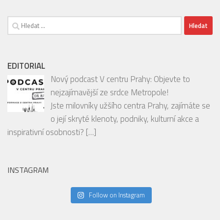
EDITORIAL
Nový podcast V centru Prahy: Objevte to
nejzajímavější ze srdce Metropole!
Jste milovníky užšího centra Prahy, zajímáte se
o její skryté klenoty, podniky, kulturní akce a
inspirativní osobnosti?
[…]
INSTAGRAM
Follow on Instagram
SOUTĚŽE
Vyhrajte balíčky oblíbených produktů FIT.
Srpnové soutěže odstartovaly na portálech