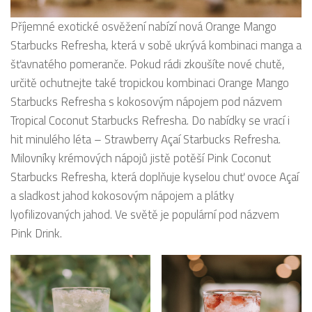
Příjemné exotické osvěžení nabízí nová Orange Mango
Starbucks Refresha, která v sobě ukrývá kombinaci manga a
šťavnatého pomeranče. Pokud rádi zkoušíte nové chutě,
určitě ochutnejte také tropickou kombinaci Orange Mango
Starbucks Refresha s kokosovým nápojem pod názvem
Tropical Coconut Starbucks Refresha. Do nabídky se vrací i
hit minulého léta – Strawberry Açaí Starbucks Refresha.
Milovníky krémových nápojů jistě potěší Pink Coconut
Starbucks Refresha, která doplňuje kyselou chuť ovoce Açaí
a sladkost jahod kokosovým nápojem a plátky
lyofilizovaných jahod. Ve světě je populární pod názvem
Pink Drink.