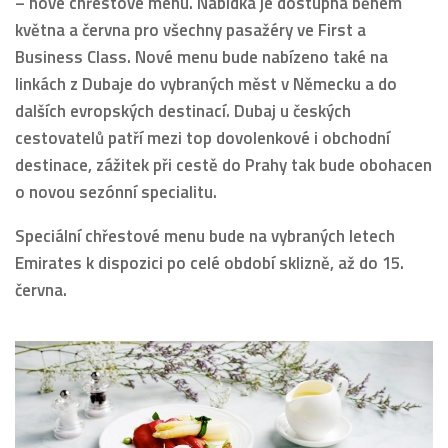
– nové chřestové menu. Nabídka je dostupná během
května a června pro všechny pasažéry ve First a
Business Class. Nové menu bude nabízeno také na
linkách z Dubaje do vybraných měst v Německu a do
dalších evropských destinací. Dubaj u českých
cestovatelů patří mezi top dovolenkové i obchodní
destinace, zážitek při cestě do Prahy tak bude obohacen
o novou sezónní specialitu.
Speciální chřestové menu bude na vybraných letech
Emirates k dispozici po celé období sklizně, až do 15.
června.