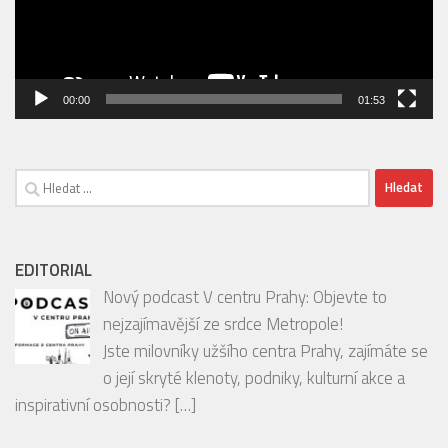
00:00
01:53
Vyhledávání
EDITORIAL
Nový podcast V centru Prahy: Objevte to
nejzajímavější ze srdce Metropole!
Jste milovníky užšího centra Prahy, zajímáte se
o její skryté klenoty, podniky, kulturní akce a
inspirativní osobnosti?
[…]