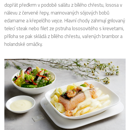
dopřát předkrm v podobě salátu z bílého chřestu, lososa v
nálevu z červené řepy, marinovaných sójových bobů
edamame a křepelčího vejce. Hlavní chody zahrnují grilovaný
telecí steak nebo filet ze pstruha lososovitého s krevetami,
příloha se pak skládá z bílého chřestu, vařených brambor a
holandské omáčky.