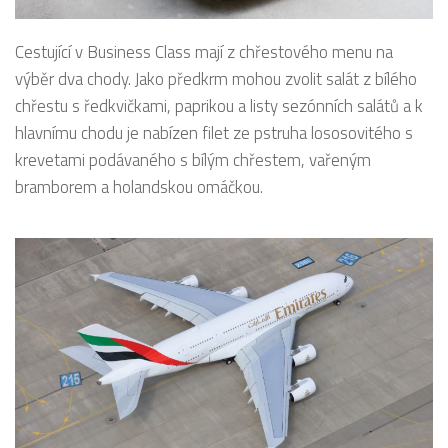
Cestující v Business Class mají z chřestového menu na
výběr dva chody. Jako předkrm mohou zvolit salát z bílého
chřestu s ředkvičkami, paprikou a listy sezónních salátů a k
hlavnímu chodu je nabízen filet ze pstruha lososovitého s
krevetami podávaného s bílým chřestem, vařeným
bramborem a holandskou omáčkou.