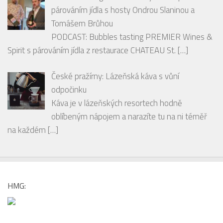
RECENZE
PODCAST: Degustace šumivých vín spolu s
párováním jídla s hosty Ondrou Slaninou a
Tomášem Brůhou
PODCAST: Bubbles tasting PREMIER Wines &
Spirit s párováním jídla z restaurace CHATEAU St.
[…]
České pražírny: Lázeňská káva s vůní
odpočinku
Káva je v lázeňských resortech hodně
oblíbeným nápojem a narazíte tu na ni téměř
na každém
[…]
HMG: