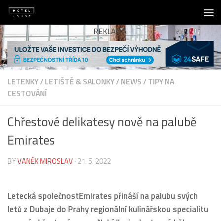
Skip to content
REKLAMA:
LETENKY
/
LETIŠTĚ & SALONKY
/
NEWS
/
TIPY NA
CESTOVÁNÍ
Chřestové delikatesy nově na palubě
Emirates
BY
VANĚK MIROSLAV
·
21. 5. 2022
Letecká společnostEmirates přináší na palubu svých
letů z Dubaje do Prahy regionální kulinářskou specialitu