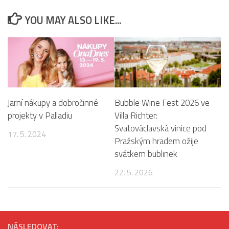
YOU MAY ALSO LIKE...
Jarní nákupy a dobročinné
Bubble Wine Fest 2026 ve
projekty v Palladiu
Villa Richter:
Svatováclavská vinice pod
17. 5. 2024
Pražským hradem ožije
svátkem bublinek
22. 5. 2026
NÁSLEDOVAT: