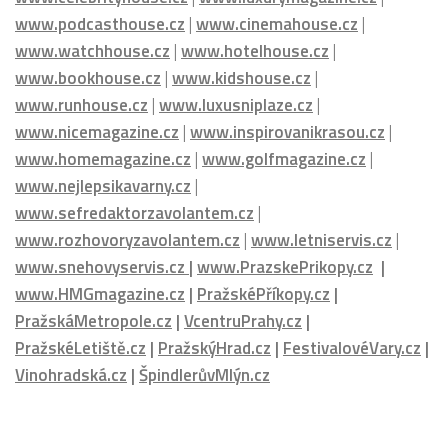
www.househouse.cz
|
www.gastrohouse.cz
|
www.celebrityhouse.cz
|
www.luxurymagazine.cz
|
www.podcasthouse.cz
|
www.cinemahouse.cz
|
www.watchhouse.cz
|
www.hotelhouse.cz
|
www.bookhouse.cz
|
www.kidshouse.cz
|
www.runhouse.cz
|
www.luxusniplaze.cz
|
www.nicemagazine.cz
|
www.inspirovanikrasou.cz
|
www.homemagazine.cz
|
www.golfmagazine.cz
|
www.nejlepsikavarny.cz
|
www.sefredaktorzavolantem.cz
|
www.rozhovoryzavolantem.cz
|
www.letniservis.cz
|
www.snehovyservis.cz
|
www.PrazskePrikopy.cz
|
www.HMGmagazine.cz
|
PražskéPříkopy.cz
|
PražskáMetropole.cz
|
VcentruPrahy.cz
|
PražskéLetiště.cz
|
PražskýHrad.cz
|
FestivalovéVary.cz
|
Vinohradská.cz
|
ŠpindlerůvMlýn.cz