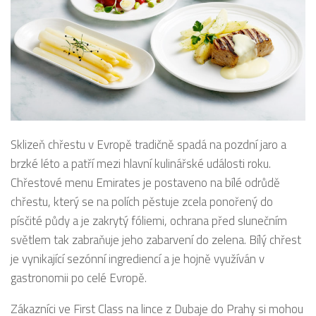
Sklizeň chřestu v Evropě tradičně spadá na pozdní jaro a
brzké léto a patří mezi hlavní kulinářské události roku.
Chřestové menu Emirates je postaveno na bílé odrůdě
chřestu, který se na polích pěstuje zcela ponořený do
písčité půdy a je zakrytý fóliemi, ochrana před slunečním
světlem tak zabraňuje jeho zabarvení do zelena. Bílý chřest
je vynikající sezónní ingrediencí a je hojně využíván v
gastronomii po celé Evropě.
Zákazníci ve First Class na lince z Dubaje do Prahy si mohou