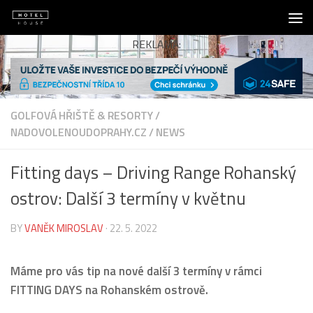
Skip to content
REKLAMA:
GOLFOVÁ HŘIŠTĚ & RESORTY
/
NADOVOLENOUDOPRAHY.CZ
/
NEWS
Fitting days – Driving Range Rohanský
ostrov: Další 3 termíny v květnu
BY
VANĚK MIROSLAV
·
22. 5. 2022
Máme pro vás tip na nové další 3 termíny v rámci
FITTING DAYS na Rohanském ostrově.