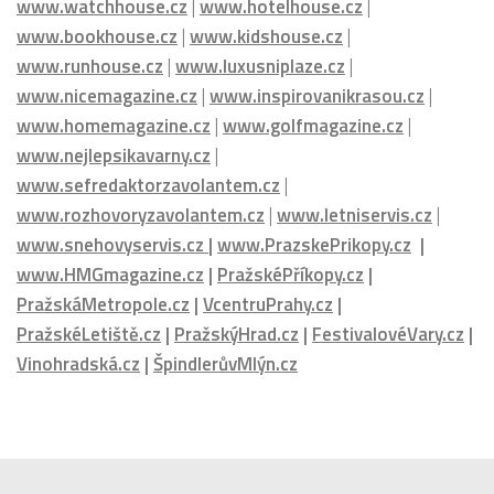
DALŠÍ PORTÁLY MEDIÁLNÍ SKUPINY HMG:
www.carshouse.cz
|
www.menhouse.cz
|
www.womenhouse.cz
|
www.luxuryhouse.cz
|
www.househouse.cz
|
www.gastrohouse.cz
|
www.celebrityhouse.cz
|
www.luxurymagazine.cz
|
www.podcasthouse.cz
|
www.cinemahouse.cz
|
www.watchhouse.cz
|
www.hotelhouse.cz
|
www.bookhouse.cz
|
www.kidshouse.cz
|
www.runhouse.cz
|
www.luxusniplaze.cz
|
www.nicemagazine.cz
|
www.inspirovanikrasou.cz
|
www.homemagazine.cz
|
www.golfmagazine.cz
|
www.nejlepsikavarny.cz
|
www.sefredaktorzavolantem.cz
|
www.rozhovoryzavolantem.cz
|
www.letniservis.cz
|