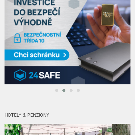
Matěj Štross
Restaurace Mlýnec u Karlova mostu přidává
k letnímu brunchi neomezený Aperol Spritz