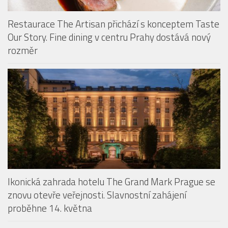
Monastiq BBQ Brunch láká na grilované speciality i
originální Spritz Bar
Restaurace The Artisan přichází s konceptem Taste
Our Story. Fine dining v centru Prahy dostává nový
rozměr