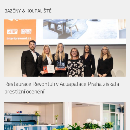
40 let s ikonickými uniformami Emirates: od
vycpávek na ramenou po nanomateriály
Emirates travel hacks: Prázdninové tipy
(nejen) pro malé cestovatele
BAZÉNY & KOUPALIŠTĚ