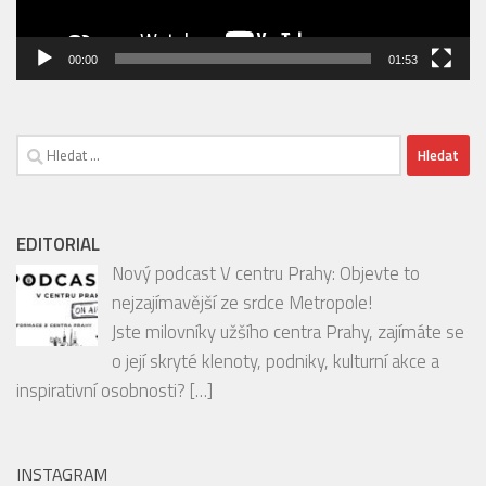
ZOO PRAHA OTEVŘELA VOLIÉRU SEČUÁN + POZVÁNKA DO
ZOO
Video
přehrávač
00:00
01:53
Vyhledávání