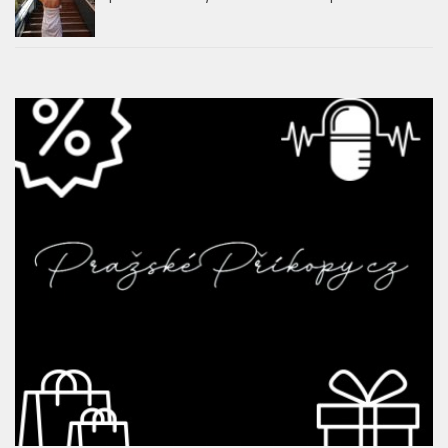
Storytelling, který se nevypráví jen slovy.
Justin Svoboda propojuje příběhy, hudbu i
saunové rituály
Ikonická zahrada hotelu The Grand Mark
Prague se znovu otevře veřejnosti. Slavnostní
zahájení proběhne 14. května
Saunová noc – Hudební legendy rozezní
pražské Sauny Vltava už tento pátek