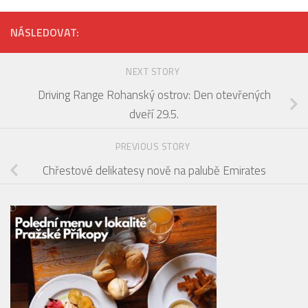
zahrada představuje svou
novinku v podobě
speciality
(Nejen) snídaně ve
23. 1. 2023
Starbucks s nadýchaným a
voňavým pečivem
23. 2. 2021
NÁSLEDOVAT:
NEXT STORY
Driving Range Rohanský ostrov: Den otevřených
dveří 29.5.