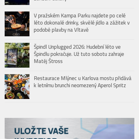
NEWS
Vyhrajte balíčky oblíbených produktů FIT.
Srpnové soutěže odstartovaly na portálech
mediální skupiny HMG
Pražská Metropole zažije dronovou show:
Samsung velkolepě odstartuje prodej nových
zařízení Galaxy
V pražském Kampa Parku najdete po celé
léto dokonalé drinky, skvělé jídlo a zážitek v
podobě plavby na Vltavě
Špindl Unplugged 2026: Hudební léto ve
Špindlu pokračuje. Už tuto sobotu zahraje