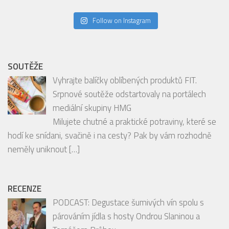
EDITORIAL
Nový podcast V centru Prahy: Objevte to
nejzajímavější ze srdce Metropole!
Jste milovníky užšího centra Prahy, zajímáte se
o její skryté klenoty, podniky, kulturní akce a
inspirativní osobnosti?
[…]
INSTAGRAM
Follow on Instagram
SOUTĚŽE
Vyhrajte balíčky oblíbených produktů FIT.
Srpnové soutěže odstartovaly na portálech