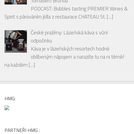
mediální skupiny HMG
Milujete chutné a praktické potraviny, které se
hodí ke snídani, svačině i na cesty? Pak by vám rozhodně
neměly uniknout
[…]
RECENZE
PODCAST: Degustace šumivých vín spolu s
párováním jídla s hosty Ondrou Slaninou a
Tomášem Brůhou
PODCAST: Bubbles tasting PREMIER Wines &
Spirit s párováním jídla z restaurace CHATEAU St.
[…]
České pražírny: Lázeňská káva s vůní
odpočinku
Káva je v lázeňských resortech hodně
oblíbeným nápojem a narazíte tu na ni téměř