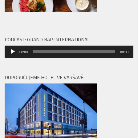
PREVIOUS STORY
Chřestové delikatesy nově na palubě Emirates
PODCAST: GRAND BAR INTERNATIONAL
Audio
00:00
00:00
přehrávač