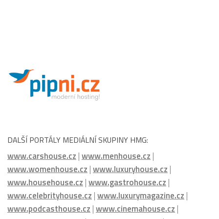
na každém
[…]
HMG:
PARTNEŘI HMG :