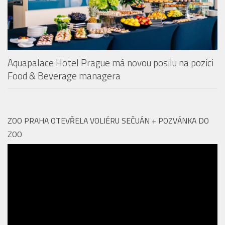
Restaurace Revontuli v Aquapalace Praha získala
prestižní ocenění
Aquapalace Hotel Prague má novou posilu na pozici
Food & Beverage managera