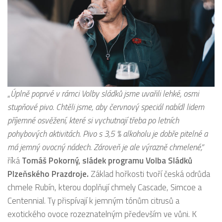
„
Úplně poprvé v rámci Volby sládků jsme uvařili lehké, osmi
stupňové pivo. Chtěli jsme, aby červnový speciál nabídl lidem
příjemné osvěžení, které si vychutnají třeba po letních
pohybových aktivitách. Pivo s 3,5 % alkoholu je dobře pitelné a
má jemný ovocný nádech. Zároveň je ale výrazně chmelené,“
říká
Tomáš Pokorný, sládek programu Volba Sládků
Plzeňského Prazdroje.
Základ hořkosti tvoří česká odrůda
chmele Rubín, kterou doplňují chmely Cascade, Simcoe a
Centennial. Ty přispívají k jemným tónům citrusů a
exotického ovoce rozeznatelným především ve vůni. K