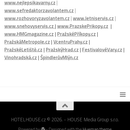
www.nejlepsikavarny.cz
|
www.sefredaktorzavolantem.cz
|
www.rozhovoryzavolantem.cz
|
www.letniservis.cz
|
www.snehovyservis.cz
|
www.PrazskePrikopy.cz
|
www.HMGmagazine.cz
|
PražskéPříkopy.cz
|
PražskáMetropole.cz
|
VcentruPrahy.cz
|
PražskéLetiště.cz
|
PražskýHrad.cz
|
FestivalovéVary.cz
|
Vinohradská.cz
|
ŠpindlerůvMlýn.cz
HOTELHOUSE.cz © 2026. - HOUSE Media Group s.r.o.
Powered by
- Designed with the
Hueman theme