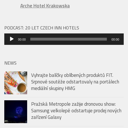
Arche Hotel Krakowska
PODCAST: 20 LET CZECH INN HOTELS
Audio
00:00
00:00
přehrávač
NEWS
Vyhrajte balíčky oblíbených produktů FIT.
Srpnové soutěže odstartovaly na portálech
mediální skupiny HMG
Pražská Metropole zažije dronovou show:
Samsung velkolepě odstartuje prodej nových
zařízení Galaxy