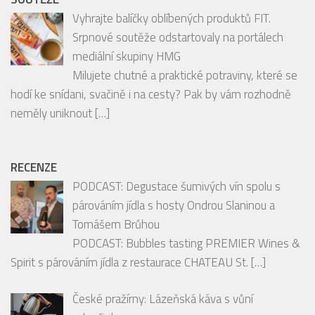
Vyhrajte balíčky oblíbených produktů FIT.
Srpnové soutěže odstartovaly na portálech
mediální skupiny HMG
Milujete chutné a praktické potraviny, které se
hodí ke snídani, svačině i na cesty? Pak by vám rozhodně
neměly uniknout
[…]
RECENZE
PODCAST: Degustace šumivých vín spolu s
párováním jídla s hosty Ondrou Slaninou a
Tomášem Brůhou
PODCAST: Bubbles tasting PREMIER Wines &
Spirit s párováním jídla z restaurace CHATEAU St.
[…]
České pražírny: Lázeňská káva s vůní