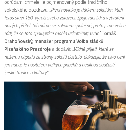
odrůdami chmele. Je pojmenovaný podle tradičního
sokolského pozdravu
. „Pivní novinka je dárkem sokolům, kteří
letos slaví 160. výročí svého založení. Spojování lidí a vytváření
nových přátelství máme se Sokolem společné, proto jsme velice
rádi, že se tato spolupráce mohla uskutečnit,“
uvádí
Tomáš
Drahoňovský, manažer programu Volba sládků
Plzeňského Prazdroje
a dodává:
„Vlídné přijetí, které se
našemu nápadu ze strany sokolů dostalo, dokazuje, že pivo není
jen nápoj. Je nositelem velkých příběhů a nedílnou součástí
české tradice a kultury.“