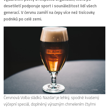
desetiletí podporuje sport i sounáležitost lidí všech
generací. V červnu zamíří na čepy více než tisícovky
podniků po celé zemi.
Červnová Volba sládků Nazdar! je lehký, spodně kvašený
výčepní speciál, doplněný výrazným chmelením čtyřmi