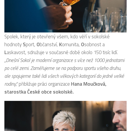
Spolek, který je otevřený všem, kdo věří v sokolské
hodnoty
S
port,
O
bčanství,
K
omunita,
O
sobnost a
L
askavost, sdružuje v současné době okolo 150 tisíc lidí.
„Dnešní Sokol je moderní organizace s více než 1000 jednotami
po celé zemi. Zaměřujeme se na podporu sportu všeho druhu,
ale spojujeme také lidi všech věkových kategorií do jedné velké
rodiny,“
přibližuje práci organizace
Hana Moučková,
starostka České obce sokolské.