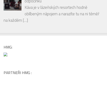
odpočinku
Káva je v lázeňských resortech hodně
oblíbeným nápojem a narazíte tu na ni téměř
na každém
[…]
HMG:
PARTNEŘI HMG :