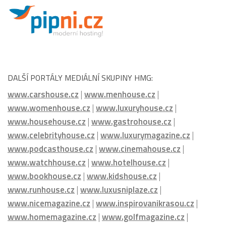
DALŠÍ PORTÁLY MEDIÁLNÍ SKUPINY HMG:
www.carshouse.cz
|
www.menhouse.cz
|
www.womenhouse.cz
|
www.luxuryhouse.cz
|
www.househouse.cz
|
www.gastrohouse.cz
|
www.celebrityhouse.cz
|
www.luxurymagazine.cz
|
www.podcasthouse.cz
|
www.cinemahouse.cz
|
www.watchhouse.cz
|
www.hotelhouse.cz
|
www.bookhouse.cz
|
www.kidshouse.cz
|
www.runhouse.cz
|
www.luxusniplaze.cz
|
www.nicemagazine.cz
|
www.inspirovanikrasou.cz
|
www.homemagazine.cz
|
www.golfmagazine.cz
|