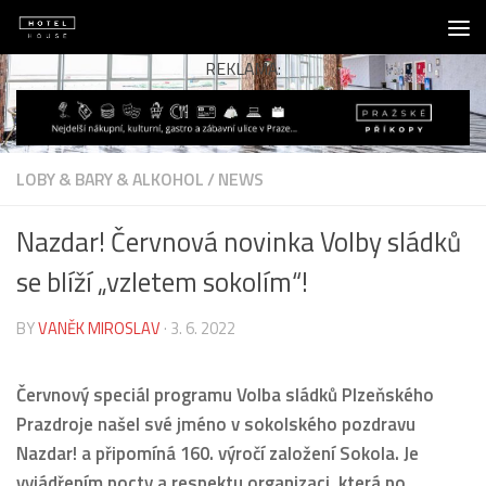
Skip to content
REKLAMA:
LOBY & BARY & ALKOHOL
/
NEWS
Nazdar! Červnová novinka Volby sládků
se blíží „vzletem sokolím“!
BY
VANĚK MIROSLAV
·
3. 6. 2022
Červnový speciál programu Volba sládků Plzeňského
Prazdroje našel své jméno v sokolského pozdravu
Nazdar! a připomíná 160. výročí založení Sokola. Je
vyjádřením pocty a respektu organizaci, která po