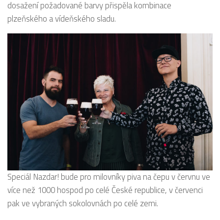
dosažení požadované barvy přispěla kombinace
plzeňského a vídeňského sladu.
Speciál Nazdar! bude pro milovníky piva na čepu v červnu ve
více než 1000 hospod po celé České republice, v červenci
pak ve vybraných sokolovnách po celé zemi.