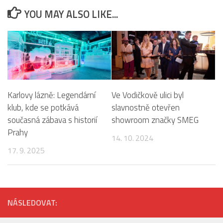
YOU MAY ALSO LIKE...
Karlovy lázně: Legendární
Ve Vodičkově ulici byl
klub, kde se potkává
slavnostně otevřen
současná zábava s historií
showroom značky SMEG
Prahy
14. 10. 2024
17. 9. 2025
NÁSLEDOVAT: