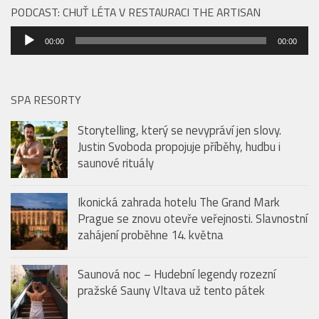
PODCAST: CHUŤ LÉTA V RESTAURACI THE ARTISAN
Audio
00:00
00:00
přehrávač
SPA RESORTY
Storytelling, který se nevypráví jen slovy.
Justin Svoboda propojuje příběhy, hudbu i
saunové rituály
Ikonická zahrada hotelu The Grand Mark
Prague se znovu otevře veřejnosti. Slavnostní
zahájení proběhne 14. května
Saunová noc – Hudební legendy rozezní
pražské Sauny Vltava už tento pátek