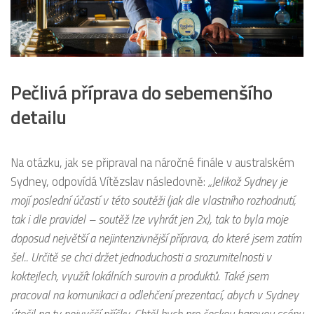
Pečlivá příprava do sebemenšího
detailu
Na otázku, jak se připraval na náročné finále v australském
Sydney, odpovídá Vítězslav následovně:
„
Jelikož Sydney je
mojí poslední účastí v této soutěži (jak dle vlastního rozhodnutí,
tak i dle pravidel – soutěž lze vyhrát jen 2x), tak to byla moje
doposud největší a nejintenzivnější příprava, do které jsem zatím
šel.. Určitě se chci držet jednoduchosti a srozumitelnosti v
koktejlech, využít lokálních surovin a produktů. Také jsem
pracoval na komunikaci a odlehčení prezentací, abych v Sydney
útočil na ty nejvyšší příčky. Chtěl bych pro českou barovou scénu