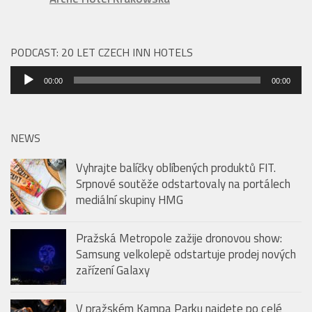
PODCAST: 20 LET CZECH INN HOTELS
Audio
00:00
00:00
přehrávač
NEWS
Vyhrajte balíčky oblíbených produktů FIT.
Srpnové soutěže odstartovaly na portálech
mediální skupiny HMG
Pražská Metropole zažije dronovou show:
Samsung velkolepě odstartuje prodej nových
zařízení Galaxy
V pražském Kampa Parku najdete po celé