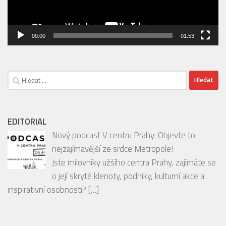
00:00
01:53
Vyhledávání
EDITORIAL
Nový podcast V centru Prahy: Objevte to
nejzajímavější ze srdce Metropole!
Jste milovníky užšího centra Prahy, zajímáte se
o její skryté klenoty, podniky, kulturní akce a
inspirativní osobnosti?
[…]