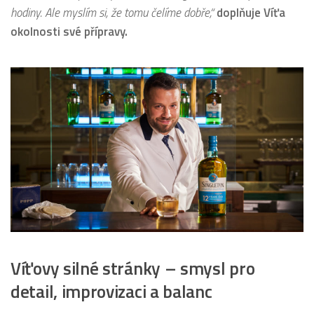
hodiny. Ale myslím si, že tomu čelíme dobře,“
doplňuje Víťa
okolnosti své přípravy.
Víťovy silné stránky – smysl pro
detail, improvizaci a balanc