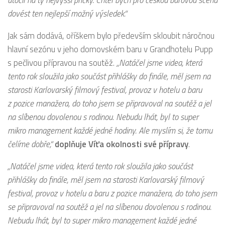
dovést ten nejlepší možný výsledek.“
Jak sám dodává, oříškem bylo především skloubit náročnou
hlavní sezónu v jeho domovském baru v Grandhotelu Pupp
s pečlivou přípravou na soutěž.
„Natáčel jsme videa, která
tento rok sloužila jako součást přihlášky do finále, měl jsem na
starosti Karlovarský filmový festival, provoz v hotelu a baru
z pozice manažera, do toho jsem se připravoval na soutěž a jel
na slíbenou dovolenou s rodinou. Nebudu lhát, byl to super
mikro management každé jedné hodiny. Ale myslím si, že tomu
čelíme dobře,“
doplňuje Víťa okolnosti své přípravy
.
„Natáčel jsme videa, která tento rok sloužila jako součást
přihlášky do finále, měl jsem na starosti Karlovarský filmový
festival, provoz v hotelu a baru z pozice manažera, do toho jsem
se připravoval na soutěž a jel na slíbenou dovolenou s rodinou.
Nebudu lhát, byl to super mikro management každé jedné