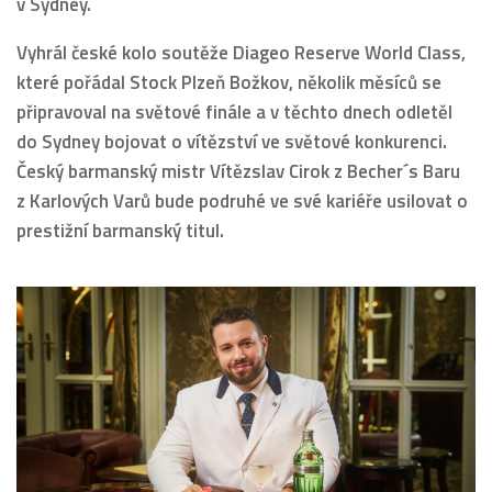
v Sydney.
Vyhrál české kolo soutěže Diageo Reserve World Class,
které pořádal Stock Plzeň Božkov, několik měsíců se
připravoval na světové finále a v těchto dnech odletěl
do Sydney bojovat o vítězství ve světové konkurenci.
Český barmanský mistr Vítězslav Cirok z Becher´s Baru
z Karlových Varů bude podruhé ve své kariéře usilovat o
prestižní barmanský titul.