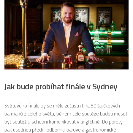
Jak bude probíhat finále v Sydney
Světového finále by se mělo zúčastnit na 50 špičkových
barmanů z celého světa, během celé soutěže budou muset
být soutěžící schopni komunikovat v angličtině. Do poroty
pak usednou přední odborníci barové a gastronomické