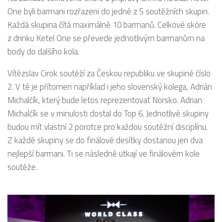
One byli barmani rozřazeni do jedné z 5 soutěžních skupin.
Každá skupina čítá maximálně 10 barmanů. Celkové skóre
z drinku Ketel One se převede jednotlivým barmanům na
body do dalšího kola.
Vítězslav Cirok soutěží za Českou republiku ve skupině číslo
2. V té je přítomen například i jeho slovenský kolega, Adrián
Michalčík, který bude letos reprezentovat Norsko. Adrian
Michalčík se v minulosti dostal do Top 6. Jednotlivé skupiny
budou mít vlastní 2 porotce pro každou soutěžní disciplínu.
Z každé skupiny se do finálové desítky dostanou jen dva
nejlepší barmani. Ti se následně utkají ve finálovém kole
soutěže.