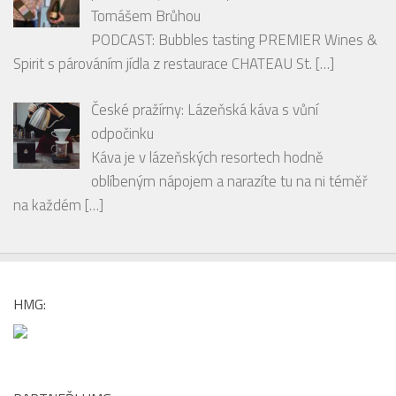
RECENZE
PODCAST: Degustace šumivých vín spolu s
párováním jídla s hosty Ondrou Slaninou a
Tomášem Brůhou
PODCAST: Bubbles tasting PREMIER Wines &
Spirit s párováním jídla z restaurace CHATEAU St.
[…]
České pražírny: Lázeňská káva s vůní
odpočinku
Káva je v lázeňských resortech hodně
oblíbeným nápojem a narazíte tu na ni téměř
na každém
[…]
HMG: