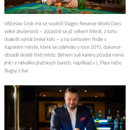
Vítězslav Cirok má se soutěží Diageo Reserve World Class
velké zkušenosti – zúčastnil se již celkem třikrát, z toho
dvakrát vyhrál české kolo – a na světovém finále v
Kapském městě, které se odehrálo v roce 2015, dokonce
obsadil skvělé třetí místo. Během své kariéry působil mimo
jiné i v několika pražských barech, například v L´Fleur nebo
Bugsy´s bar.