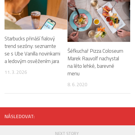
Starbucks přináší fialový
trend sezóny: seznamte
Šéfkuchař Pizza Coloseum
se s Ube Vanilla novinkami
Marek Rauvolf nachystal
a ledovým osvěžením jara
na léto lehké, barevné
11. 3. 2026
menu
8. 6. 2020
NÁSLEDOVAT:
NEXT STORY