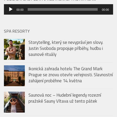
PODCAST: CHUŤ LÉTA V RESTAURACI THE ARTISAN
Audio
00:00
00:00
přehrávač
SPA RESORTY
Storytelling, který se nevypráví jen slovy.
Justin Svoboda propojuje příběhy, hudbu i
saunové rituály
Ikonická zahrada hotelu The Grand Mark
Prague se znovu otevře veřejnosti. Slavnostní
zahájení proběhne 14. května
Saunová noc – Hudební legendy rozezní