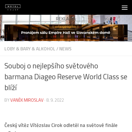
Skip to content
REKLAMA:
LOBY & BARY & ALKOHOL
/
NEWS
Souboj o nejlepšího světového
barmana Diageo Reserve World Class se
blíží
BY
VANĚK MIROSLAV
·
8. 9. 2022
Český vítěz Vítězslav Cirok odletěl na světové finále