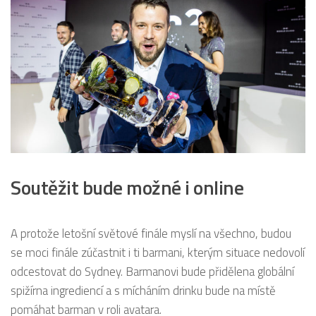
Soutěžit bude možné i online
A protože letošní světové finále myslí na všechno, budou
se moci finále zúčastnit i ti barmani, kterým situace nedovolí
odcestovat do Sydney. Barmanovi bude přidělena globální
spižírna ingrediencí a s mícháním drinku bude na místě
pomáhat barman v roli avatara.