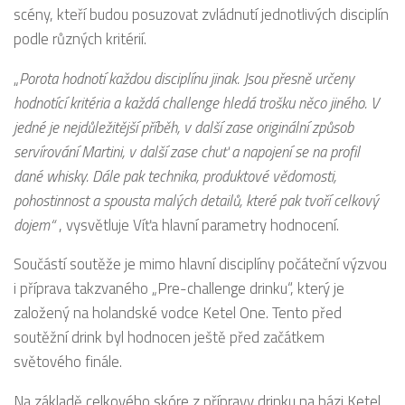
scény, kteří budou posuzovat zvládnutí jednotlivých disciplín
podle různých kritérií.
„
Porota hodnotí každou disciplínu jinak. Jsou přesně určeny
hodnotící kritéria a každá challenge hledá trošku něco jiného. V
jedné je nejdůležitější příběh, v další zase originální způsob
servírování Martini, v další zase chuť a napojení se na profil
dané whisky. Dále pak technika, produktové vědomosti,
pohostinnost a spousta malých detailů, které pak tvoří celkový
dojem“
, vysvětluje Víťa hlavní parametry hodnocení.
Součástí soutěže je mimo hlavní disciplíny počáteční výzvou
i příprava takzvaného „Pre-challenge drinku“, který je
založený na holandské vodce Ketel One. Tento před
soutěžní drink byl hodnocen ještě před začátkem
světového finále.
Na základě celkového skóre z přípravy drinku na bázi Ketel