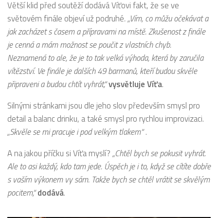
Větší klid před soutěží dodává Víťovi fakt, že se ve
světovém finále objeví už podruhé
. „Vím, co můžu očekávat a
jak zacházet s časem a přípravami na místě. Zkušenost z finále
je cenná a mám možnost se poučit z vlastních chyb.
Neznamená to ale, že je to tak velká výhoda, která by zaručila
vítězství. Ve finále je dalších 49 barmanů, kteří budou skvěle
připraveni a budou chtít vyhrát,“
vysvětluje Víťa
.
Silnými stránkami jsou dle jeho slov především smysl pro
detail a balanc drinku, a také smysl pro rychlou improvizaci.
„Skvěle se mi pracuje i pod velkým tlakem“
.
A na jakou příčku si Víťa myslí?
„Chtěl bych se pokusit vyhrát.
Ale to asi každý, kdo tam jede. Úspěch je i to, když se cítíte dobře
s vaším výkonem vy sám. Takže bych se chtěl vrátit se skvělým
pocitem,“
dodává
.