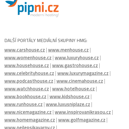
DALŠÍ PORTÁLY MEDIÁLNÍ SKUPINY HMG:
www.carshouse.cz
|
www.menhouse.cz
|
www.womenhouse.cz
|
www.luxuryhouse.cz
|
www.househouse.cz
|
www.gastrohouse.cz
|
www.celebrityhouse.cz
|
www.luxurymagazine.cz
|
www.podcasthouse.cz
|
www.cinemahouse.cz
|
www.watchhouse.cz
|
www.hotelhouse.cz
|
www.bookhouse.cz
|
www.kidshouse.cz
|
www.runhouse.cz
|
www.luxusniplaze.cz
|
www.nicemagazine.cz
|
www.inspirovanikrasou.cz
|
www.homemagazine.cz
|
www.golfmagazine.cz
|
www.nejlepsikavarny.cz
|