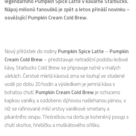
legendárního Pumpkin Spice Latte v kavárně Starbucks.
Nápoj milionů fanoušků je zpět a letos přináší novinku –
osvěžující Pumpkin Cream Cold Brew.
Nový přírůstek do rodiny
Pumpkin Spice Latte
–
Pumpkin
Cream Cold Brew
– představuje netradiční podobu ledové
kávy. Starbucks Cold Brew se připravuje ručně v malých
várkách. Čerstvě mletá kávová zrna se louhují ve studené
vodě po dobu 20 hodin a výsledkem je jemná káva s
bohatou chutí.
Pumpkin Cream Cold Brew
je ochuceno
kapkou vanilky a ozdobeno dýňovou našlehanou pěnou, v
níž se rafinovaně mísí vrstvy vanilkové smetany a
pikantního sirupu. Třešničkou na dortu je kořeněný posyp s
chutí skořice, hřebíčku a muškátového oříšku.