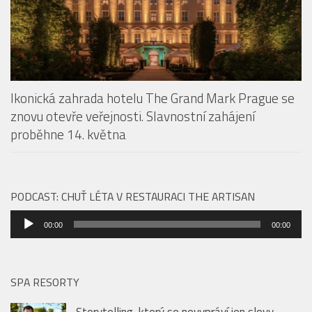
Ikonická zahrada hotelu The Grand Mark Prague se
znovu otevře veřejnosti. Slavnostní zahájení
proběhne 14. května
PODCAST: CHUŤ LÉTA V RESTAURACI THE ARTISAN
Audio
00:00
00:00
přehrávač
SPA RESORTY
Storytelling, který se nevypráví jen slovy.