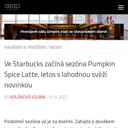
Skip to content
REKLAMA:
KAVÁRNY & PRAŽÍRNY
/
NEWS
Ve Starbucks začíná sezóna Pumpkin
Spice Latte, letos s lahodnou svěží
novinkou
BY
HOLÁŇOVÁ JOLANA
·
13. 9. 2022
Podzimní sezóna už je za dveřmi. Zahajte ji douškem