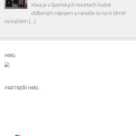
Káva je v lázeňských resortech hodně
oblíbeným nápojem a narazíte tu na ni téměř
na každém
[…]
HMG:
PARTNEŘI HMG :