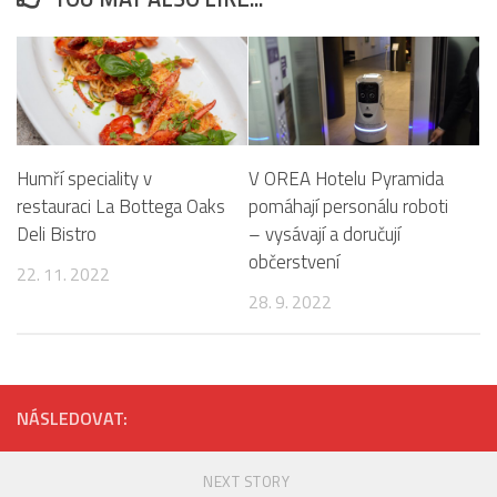
Humří speciality v
V OREA Hotelu Pyramida
restauraci La Bottega Oaks
pomáhají personálu roboti
Deli Bistro
– vysávají a doručují
občerstvení
22. 11. 2022
28. 9. 2022
NÁSLEDOVAT:
NEXT STORY