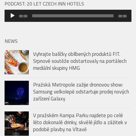
PODCAST: 20 LET CZECH INN HOTELS
Audio
00:00
00:00
přehrávač
NEWS
Vyhrajte balíčky oblíbených produktů FIT.
Srpnové soutěže odstartovaly na portálech
mediální skupiny HMG
Pražská Metropole zažije dronovou show:
Samsung velkolepě odstartuje prodej nových
zařízení Galaxy
V pražském Kampa Parku najdete po celé
léto dokonalé drinky, skvělé jídlo a zážitek v
podobě plavby na Vltavě