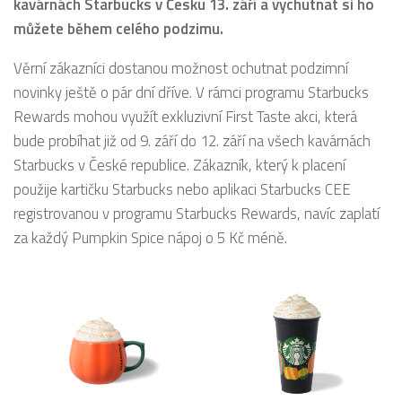
kavárnách Starbucks v Česku 13. září a vychutnat si ho
můžete během celého podzimu.
Věrní zákazníci dostanou možnost ochutnat podzimní
novinky ještě o pár dní dříve. V rámci programu Starbucks
Rewards mohou využít exkluzivní First Taste akci, která
bude probíhat již od 9. září do 12. září na všech kavárnách
Starbucks v České republice. Zákazník, který k placení
použije kartičku Starbucks nebo aplikaci Starbucks CEE
registrovanou v programu Starbucks Rewards, navíc zaplatí
za každý Pumpkin Spice nápoj o 5 Kč méně.