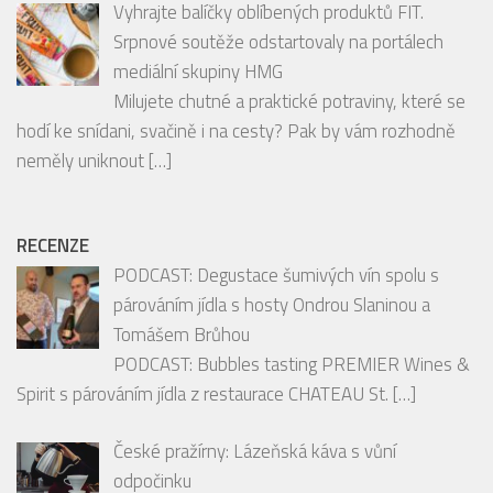
Vyhrajte balíčky oblíbených produktů FIT.
Srpnové soutěže odstartovaly na portálech
mediální skupiny HMG
Milujete chutné a praktické potraviny, které se
hodí ke snídani, svačině i na cesty? Pak by vám rozhodně
neměly uniknout
[…]
RECENZE
PODCAST: Degustace šumivých vín spolu s
párováním jídla s hosty Ondrou Slaninou a
Tomášem Brůhou
PODCAST: Bubbles tasting PREMIER Wines &
Spirit s párováním jídla z restaurace CHATEAU St.
[…]
České pražírny: Lázeňská káva s vůní
odpočinku