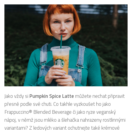
Jako vždy si
Pumpkin Spice Latte
můžete nechat připravit
přesně podle své chuti. Co takhle vyzkoušet ho jako
Frappuccino® Blended Beverage či jako ryze veganský
nápoj, v němž jsou mléko a šlehačka nahrazeny rostlinnými
variantami? Z ledových variant ochutnejte také krémové