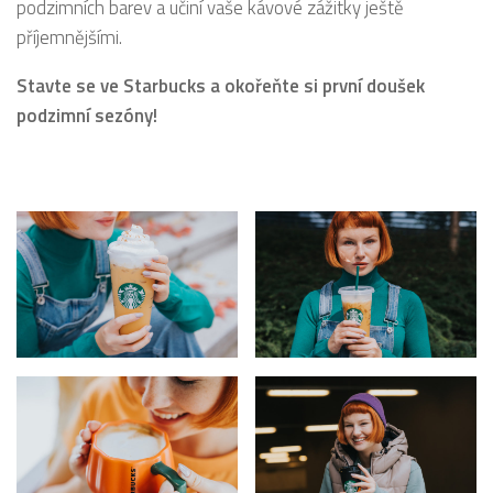
podzimních barev a učiní vaše kávové zážitky ještě
příjemnějšími.
Stavte se ve Starbucks a okořeňte si první doušek
podzimní sezóny!