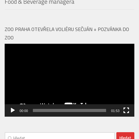
Food & Beverage managera
ZOO PRAHA OTEVŘELA VOLIÉRU SEČUÁN + POZVÁNKA DO
ZOO
Video
přehrávač
00:00
01:53
Vyhledávání