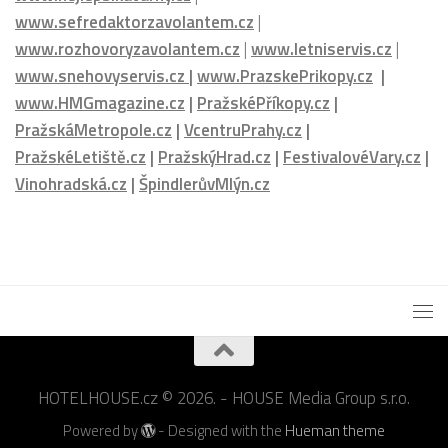
www.sefredaktorzavolantem.cz
|
www.rozhovoryzavolantem.cz
|
www.letniservis.cz
|
www.snehovyservis.cz
|
www.PrazskePrikopy.cz
|
www.HMGmagazine.cz
|
PražskéPříkopy.cz
|
PražskáMetropole.cz
|
VcentruPrahy.cz
|
PražskéLetiště.cz
|
PražskýHrad.cz
|
FestivalovéVary.cz
|
Vinohradská.cz
|
ŠpindlerůvMlýn.cz
HOTELHOUSE.cz © 2026. - HOUSE Media Group s.r.o.
Powered by
- Designed with the
Hueman theme