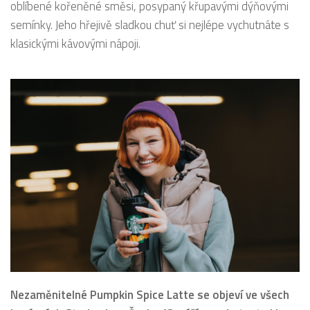
oblíbené kořeněné směsi, posypaný křupavými dýňovými
semínky. Jeho hřejivě sladkou chuť si nejlépe vychutnáte s
klasickými kávovými nápoji.
Nezaměnitelné Pumpkin Spice Latte se objeví ve všech