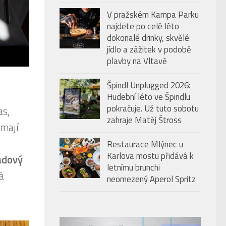
V pražském Kampa Parku
najdete po celé léto
dokonalé drinky, skvělé
jídlo a zážitek v podobě
plavby na Vltavě
Špindl Unplugged 2026:
Hudební léto ve Špindlu
pokračuje. Už tuto sobotu
as,
zahraje Matěj Štross
 mají
Restaurace Mlýnec u
Karlova mostu přidává k
ádový
letnímu brunchi
á
neomezený Aperol Spritz