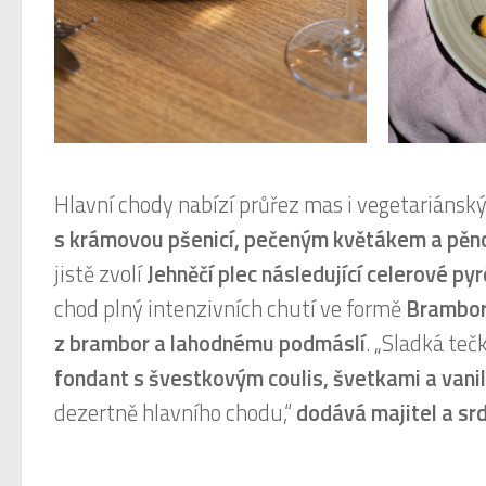
Hlavní chody nabízí průřez mas i vegetariánský
s krámovou pšenicí, pečeným květákem a pěn
jistě zvolí
Jehněčí plec následující celerové p
chod plný intenzivních chutí ve formě
Brambor
z brambor a lahodnému podmáslí
. „Sladká te
fondant s švestkovým coulis, švetkami a vani
dezertně hlavního chodu,“
dodává majitel a srd