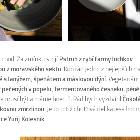
 chod. Za zmínku stojí
Pstruh z rybí farmy lochkov
ou z moravského sektu
. Kdo rád jedno z nejlepších m
yré s lanýžem, špenátem a máslovou dýní
. Vegetariáni
 pečených v popelu, fermentovaného česneku, pěně
čka musí být a máme hned 3. Rád bych vyzdvihl
Čokol
lkovou zmrzlinou
. Je to totiž chuťová delikatesa hodn
ce Yurij Kolesnik
.