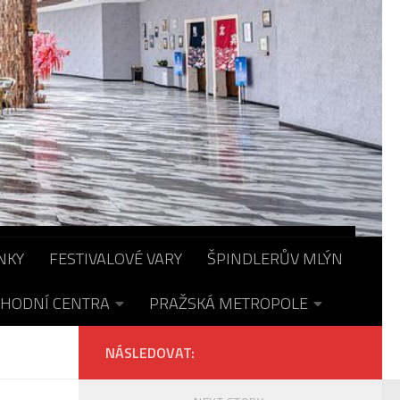
NKY
FESTIVALOVÉ VARY
ŠPINDLERŮV MLÝN
HODNÍ CENTRA
PRAŽSKÁ METROPOLE
NÁSLEDOVAT: