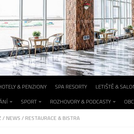
otelech, pensionech, spa resortech a restauracích...
HOTELY & PENZIONY
SPA RESORTY
LETIŠTĚ & SALO
ÁNÍ
SPORT
ROZHOVORY & PODCASTY
OBC
Z
/
NEWS
/
RESTAURACE & BISTRA