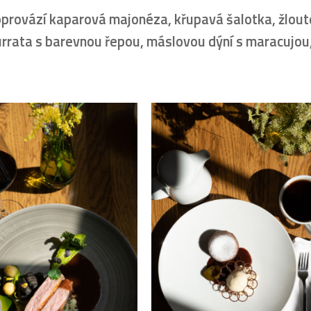
oprovází kaparová majonéza, křupavá šalotka, žlout
rrata s barevnou řepou, máslovou dýní s maracujou