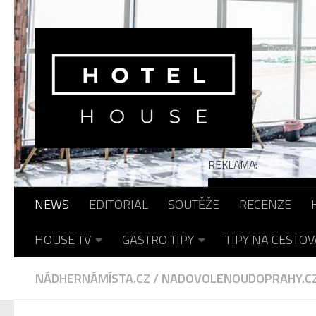
Skip to content
Portál o h
REKLAMA:
NEWS
EDITORIAL
SOUTĚŽE
RECENZE
HOUSE TV
GASTRO TIPY
TIPY NA CESTOV
NÁDHERNÁMÍSTA.CZ
/
NADOVOLENOUDOPRAHY.C