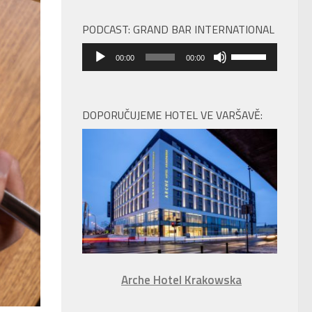
PODCAST: GRAND BAR INTERNATIONAL
Audio
Použitím
00:00
00:00
přehrávač
šipek
nahoru/dolů
zvýšíte
DOPORUČUJEME HOTEL VE VARŠAVĚ:
nebo
snížíte
úroveň
hlasitosti.
Arche Hotel Krakowska