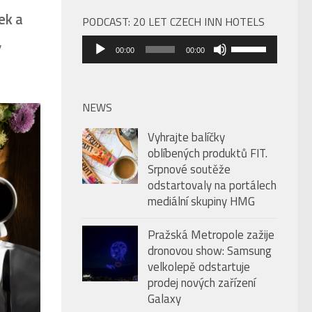
ek a
PODCAST: 20 LET CZECH INN HOTELS
,
Audio
Použitím
00:00
00:00
přehrávač
šipek
nahoru/dolů
zvýšíte
NEWS
nebo
Vyhrajte balíčky
snížíte
oblíbených produktů FIT.
úroveň
Srpnové soutěže
hlasitosti.
odstartovaly na portálech
mediální skupiny HMG
Pražská Metropole zažije
dronovou show: Samsung
velkolepě odstartuje
prodej nových zařízení
Galaxy