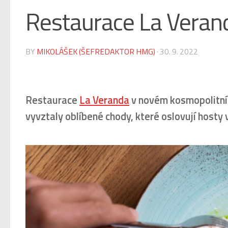
Restaurace La Veran
BY
MIKOLÁŠEK (ŠEFREDAKTOR HMG)
·
30. 9. 2022
Restaurace
La Veranda
v novém kosmopolitním
vyvztaly oblíbené chody, které oslovují hosty 