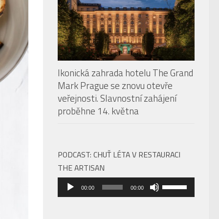
Ikonická zahrada hotelu The Grand
Mark Prague se znovu otevře
veřejnosti. Slavnostní zahájení
proběhne 14. května
PODCAST: CHUŤ LÉTA V RESTAURACI
THE ARTISAN
Audio
Použitím
00:00
00:00
přehrávač
šipek
nahoru/dolů