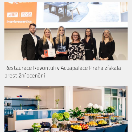
Restaurace Revontuli v Aquapalace Praha získala
prestižní ocenění
Aquapalace Hotel Prague má novou posilu na pozici