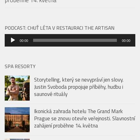
PODCAST: CHUŤ LÉTA V RESTAURACI THE ARTISAN
Audio
00:00
00:00
přehrávač
SPA RESORTY
Storytelling, který se nevypráví jen slovy.
Justin Svoboda propojuje příběhy, hudbu i
saunové rituály
Ikonická zahrada hotelu The Grand Mark
Prague se znovu otevře veřejnosti. Slavnostní
zahájení proběhne 14. května
Saunová noc – Hudební legendy rozezní
pražské Sauny Vltava už tento pátek