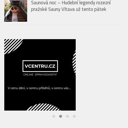
LETIŠTĚ & SALONKY