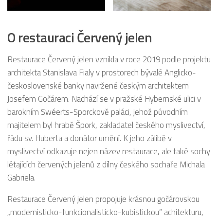
O restauraci Červený jelen
Restaurace Červený jelen vznikla v roce 2019 podle projektu
architekta Stanislava Fialy v prostorech bývalé Anglicko-
československé banky navržené českým architektem
Josefem Gočárem. Nachází se v pražské Hybernské ulici v
barokním Swéerts-Sporckově paláci, jehož původním
majitelem byl hrabě Špork, zakladatel českého myslivectví,
řádu sv. Huberta a donátor umění. K jeho zálibě v
myslivectví odkazuje nejen název restaurace, ale také sochy
létajících červených jelenů z dílny českého sochaře Michala
Gabriela.
Restaurace Červený jelen propojuje krásnou gočárovskou
„modernisticko-funkcionalisticko-kubistickou“ achitekturu,