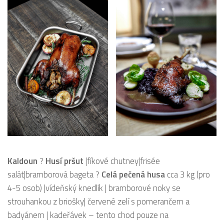
Kaldoun
?
Husí pršut
|fíkové chutney|frisée
salát|bramborová bageta ?
Celá pečená husa
cca 3 kg (pro
4-5 osob) |vídeňský knedlík | bramborové noky se
strouhankou z briošky| červené zelí s pomerančem a
badyánem | kadeřávek – tento chod pouze na