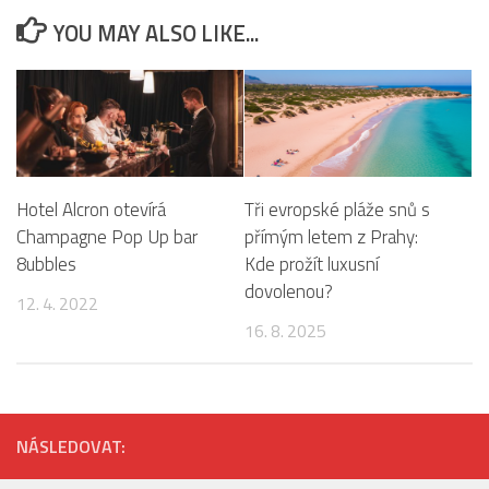
YOU MAY ALSO LIKE...
Hotel Alcron otevírá
Tři evropské pláže snů s
Champagne Pop Up bar
přímým letem z Prahy:
8ubbles
Kde prožít luxusní
dovolenou?
12. 4. 2022
16. 8. 2025
NÁSLEDOVAT: