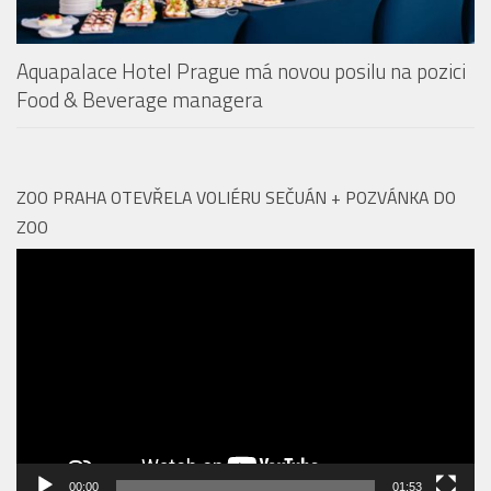
Food & Beverage managera
ZOO PRAHA OTEVŘELA VOLIÉRU SEČUÁN + POZVÁNKA DO
ZOO
Video
přehrávač
00:00
01:53