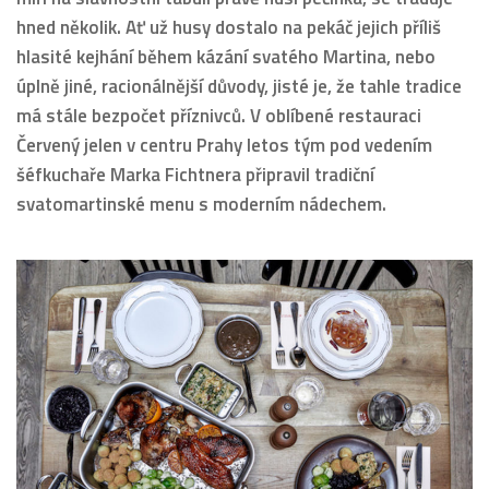
hned několik. Ať už husy dostalo na pekáč jejich příliš
hlasité kejhání během kázání svatého Martina, nebo
úplně jiné, racionálnější důvody, jisté je, že tahle tradice
má stále bezpočet příznivců. V oblíbené restauraci
Červený jelen v centru Prahy letos tým pod vedením
šéfkuchaře Marka Fichtnera připravil tradiční
svatomartinské menu s moderním nádechem.