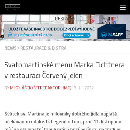
Skip to content
REKLAMA:
NEWS
/
RESTAURACE & BISTRA
Svatomartinské menu Marka Fichtnera
v restauraci Červený jelen
BY
MIKOLÁŠEK (ŠEFREDAKTOR HMG)
·
7. 11. 2022
Svátek sv. Martina je milovníky dobrého jídla napjatě
očekávanou událostí. Legend o tom, proč 11. listopadu
míří na slavnostní tabuli právě husí pečínka, se traduje