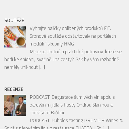
SOUTĚŽE
Vyhrajte balíčky oblíbených produktů FIT.
Srpnové soutěže odstartovaly na portálech
mediální skupiny HMG
Milujete chutné a praktické potraviny, které se
hodí ke snídani, svačině i na cesty? Pak by vám rozhodně
neměly uniknout
[…]
RECENZE
PODCAST: Degustace šumivých vín spolu s
párováním jídla s hosty Ondrou Slaninou a
Tomášem Brůhou
PODCAST: Bubbles tasting PREMIER Wines &
Spirit s párováním jídla z restaurace CHATEAU St.
[…]
České pražírny: Lázeňská káva s vůní