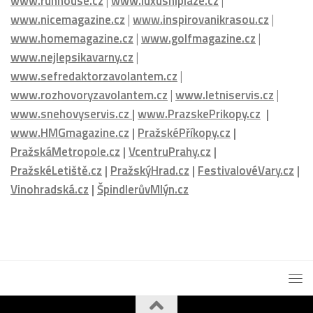
www.nejlepsikavarny.cz
|
www.sefredaktorzavolantem.cz
|
www.rozhovoryzavolantem.cz
|
www.letniservis.cz
|
www.snehovyservis.cz
|
www.PrazskePrikopy.cz
|
www.HMGmagazine.cz
|
PražskéPříkopy.cz
|
PražskáMetropole.cz
|
VcentruPrahy.cz
|
PražskéLetiště.cz
|
PražskýHrad.cz
|
FestivalovéVary.cz
|
Vinohradská.cz
|
ŠpindlerůvMlýn.cz
HOTELHOUSE.cz © 2026. - HOUSE Media Group s.r.o.
Powered by
- Designed with the
Hueman theme