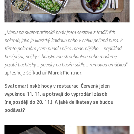
„
Menu na svatomartinské hody jsem sestavil z tradičních
pokrmů, jako je klasický kaldoun nebo v celku pečená husa. K
těmto pokrmům jsem přidal i něco modernějšího – například
husí pršut, nočky s brioškovou strouhankou nebo moderně
pojaté buchtičky s povidly na husím sádle s rumovou omáčkou
,“
upřesňuje šéfkuchař
Marek Fichtner
.
Svatomartinské hody v restauraci Červený jelen
vypuknou 11. 11. a potrvají do vyprodání zásob
(nejpozději do 20. 11.). A jaké delikatesy se budou
podávat?