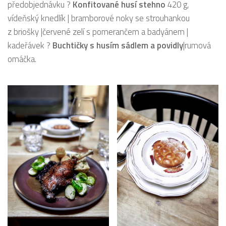
předobjednávku ?
Konfitované husí stehno
420 g,
vídeňský knedlík | bramborové noky se strouhankou
z briošky |červené zelí s pomerančem a badyánem |
kadeřávek ?
Buchtičky s husím sádlem a povidly
|rumová
omáčka.