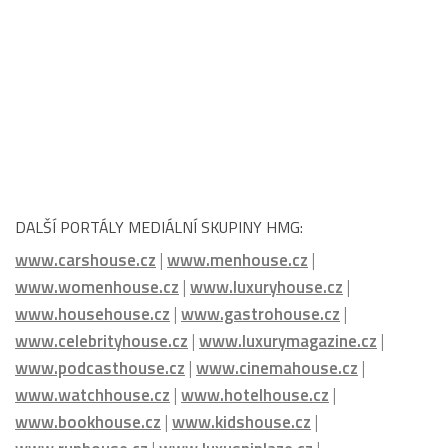
DALŠÍ PORTÁLY MEDIÁLNÍ SKUPINY HMG:
www.carshouse.cz
|
www.menhouse.cz
|
www.womenhouse.cz
|
www.luxuryhouse.cz
|
www.househouse.cz
|
www.gastrohouse.cz
|
www.celebrityhouse.cz
|
www.luxurymagazine.cz
|
www.podcasthouse.cz
|
www.cinemahouse.cz
|
www.watchhouse.cz
|
www.hotelhouse.cz
|
www.bookhouse.cz
|
www.kidshouse.cz
|
www.runhouse.cz
|
www.luxusniplaze.cz
|
www.nicemagazine.cz
|
www.inspirovanikrasou.cz
|
www.homemagazine.cz
|
www.golfmagazine.cz
|