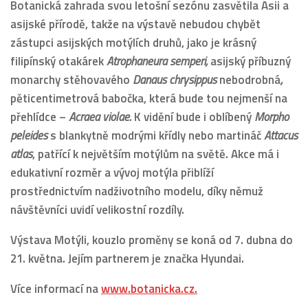
Botanická zahrada svou letošní sezónu zasvětila Asii a
asijské přírodě, takže na výstavě nebudou chybět
zástupci asijských motýlích druhů, jako je krásný
filipínský otakárek
Atrophaneura semperi,
asijský příbuzný
monarchy stěhovavého
Danaus chrysippus
nebodrobná
,
pěticentimetrová babočka, která bude tou nejmenší na
přehlídce –
Acraea violae.
K vidění bude i oblíbený
Morpho
peleides
s blankytně modrými křídly nebo martináč
Attacus
atlas
, patřící k největším motýlům na světě. Akce má i
edukativní rozměr a vývoj motýla přiblíží
prostřednictvím nadživotního modelu, díky němuž
návštěvníci uvidí velikostní rozdíly.
Výstava Motýli, kouzlo proměny se koná od 7. dubna do
21. května. Jejím partnerem je značka Hyundai.
Více informací na
www.botanicka.cz
.