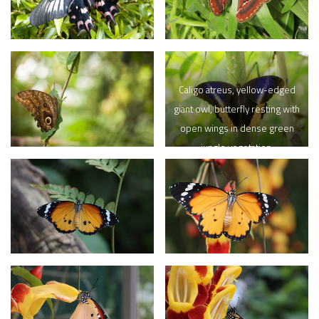
Caligo atreus, yellow-edged
giant owl, butterfly resting with
open wings in dense green
jungle vegetation.