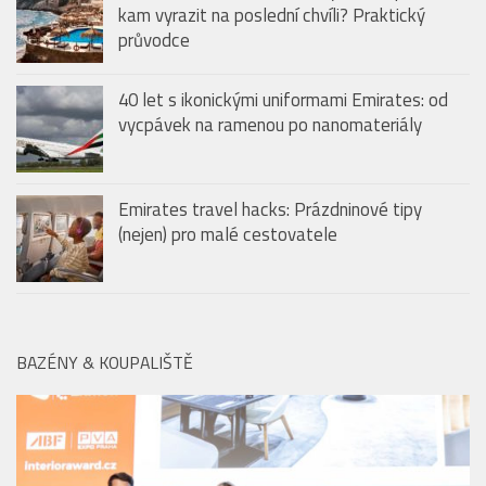
LETIŠTĚ & SALONKY
Last minute dovolená: Jak vybrat tu pravou a
kam vyrazit na poslední chvíli? Praktický
průvodce
40 let s ikonickými uniformami Emirates: od
vycpávek na ramenou po nanomateriály
Emirates travel hacks: Prázdninové tipy
(nejen) pro malé cestovatele