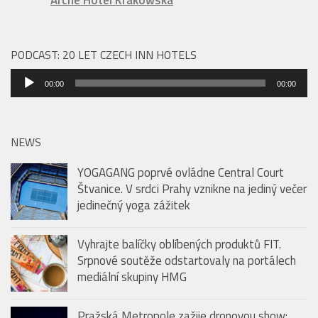
PODCAST: 20 LET CZECH INN HOTELS
Audio
00:00
00:00
přehrávač
NEWS
YOGAGANG poprvé ovládne Central Court
Štvanice. V srdci Prahy vznikne na jediný večer
jedinečný yoga zážitek
Vyhrajte balíčky oblíbených produktů FIT.
Srpnové soutěže odstartovaly na portálech
mediální skupiny HMG
Pražská Metropole zažije dronovou show: