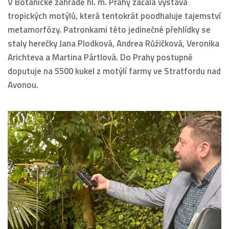
V Botanické zahradě hl. m. Prahy začala výstava
tropických motýlů, která tentokrát poodhaluje tajemství
metamorfózy. Patronkami této jedinečné přehlídky se
staly herečky Jana Plodková, Andrea Růžičková, Veronika
Arichteva a Martina Pártlová. Do Prahy postupně
doputuje na 5500 kukel z motýlí farmy ve Stratfordu nad
Avonou.