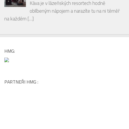
Tomášem Brůhou
PODCAST: Bubbles tasting PREMIER Wines &
Spirit s párováním jídla z restaurace CHATEAU St.
[…]
České pražírny: Lázeňská káva s vůní
odpočinku
Káva je v lázeňských resortech hodně
oblíbeným nápojem a narazíte tu na ni téměř
na každém
[…]
HMG: