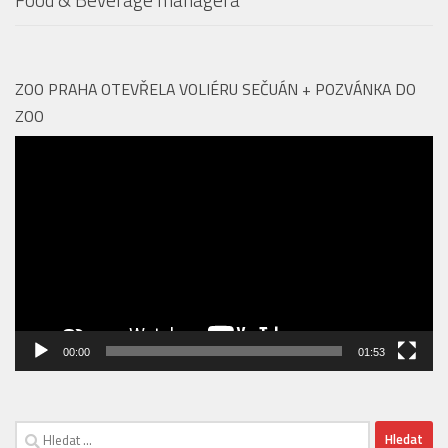
Aquapalace Hotel Prague má novou posilu na pozici
Food & Beverage managera
ZOO PRAHA OTEVŘELA VOLIÉRU SEČUÁN + POZVÁNKA DO
ZOO
Video
přehrávač