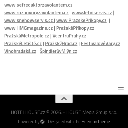
www.watchhouse.cz
|
www.hotelhouse.cz
|
www.bookhouse.cz
|
www.kidshouse.cz
|
www.runhouse.cz
|
www.luxusniplaze.cz
|
www.nicemagazine.cz
|
www.inspirovanikrasou.cz
|
www.homemagazine.cz
|
www.golfmagazine.cz
|
www.nejlepsikavarny.cz
|
www.sefredaktorzavolantem.cz
|
www.rozhovoryzavolantem.cz
|
www.letniservis.cz
|
www.snehovyservis.cz
|
www.PrazskePrikopy.cz
|
www.HMGmagazine.cz
|
PražskéPříkopy.cz
|
PražskáMetropole.cz
|
VcentruPrahy.cz
|
PražskéLetiště.cz
|
PražskýHrad.cz
|
FestivalovéVary.cz
|
Vinohradská.cz
|
ŠpindlerůvMlýn.cz