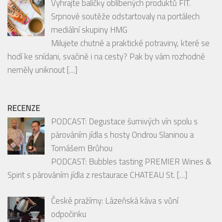
INSTAGRAM
Follow on Instagram
SOUTĚŽE
Vyhrajte balíčky oblíbených produktů FIT.
Srpnové soutěže odstartovaly na portálech
mediální skupiny HMG
Milujete chutné a praktické potraviny, které se
hodí ke snídani, svačině i na cesty? Pak by vám rozhodně
neměly uniknout
[…]
RECENZE
PODCAST: Degustace šumivých vín spolu s
párováním jídla s hosty Ondrou Slaninou a