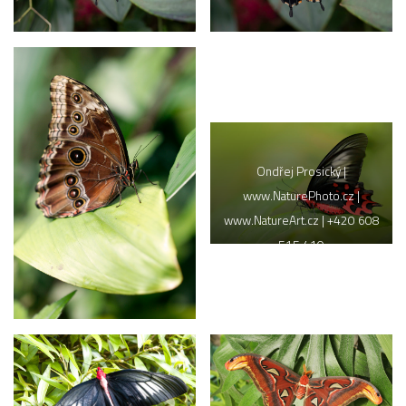
Ondřej Prosický |
www.NaturePhoto.cz |
www.NatureArt.cz | +420 608
515 410