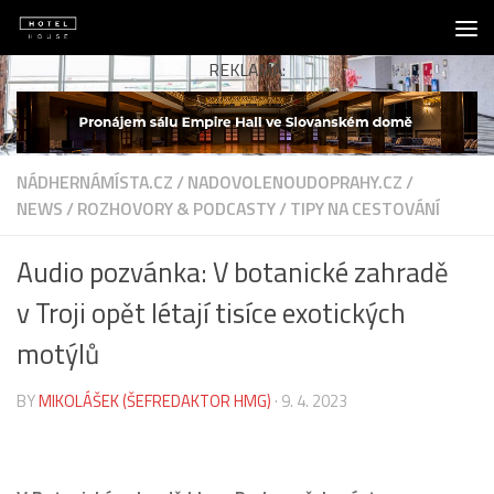
Skip to content
REKLAMA:
NÁDHERNÁMÍSTA.CZ
/
NADOVOLENOUDOPRAHY.CZ
/
NEWS
/
ROZHOVORY & PODCASTY
/
TIPY NA CESTOVÁNÍ
Audio pozvánka: V botanické zahradě
v Troji opět létají tisíce exotických
motýlů
BY
MIKOLÁŠEK (ŠEFREDAKTOR HMG)
·
9. 4. 2023