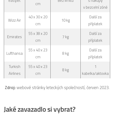
easyJet
Bez limitu
s nákupy
cm
v bezcelní zóně
40 x 30 x 20
Další za
Wizz Air
10 kg
cm
příplatek
55 x 38 x 20
Další za
Emirates
7 kg
cm
příplatek
55 x 40 x 23
Další za
Lufthansa
8 kg
cm
příplatek
Turkish
55 x 40 x 23
1
8 kg
Airlines
cm
kabelka/aktovka
Zdroj:
webové stránky leteckých společností, červen 2023.
Jaké zavazadlo si vybrat?