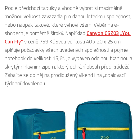
Podle předchozí tabulky a vhodné vybrat si maximálně
možnou velikost zavazadla pro danou leteckou společnost,
nebo naopak takové, které vyhoví všem. Výběr na e-
shopech je poměrně široký. Například
Canyon CSZ03 „You
Can Fly“
v ceně 759 Kč.Svou velikostí 40 x 20 x 25 cm
splňuje požadavky všech uvedených společností a pojme
notebook do velikosti 15,6″. Je vybaven odolnou tkaninou a
skrytým hlavním zipem, který ochrání obsah před krádeží.
Zabalíte se do něj na prodloužený víkend i na „opalovací“
týdenní dovolenou.