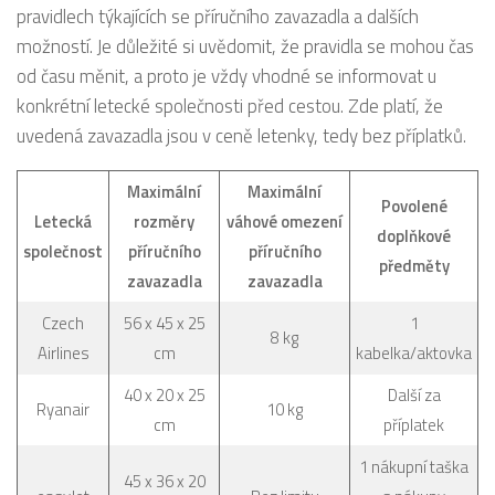
pravidlech týkajících se příručního zavazadla a dalších
možností. Je důležité si uvědomit, že pravidla se mohou čas
od času měnit, a proto je vždy vhodné se informovat u
konkrétní letecké společnosti před cestou. Zde platí, že
uvedená zavazadla jsou v ceně letenky, tedy bez příplatků.
Maximální
Maximální
Povolené
Letecká
rozměry
váhové omezení
doplňkové
společnost
příručního
příručního
předměty
zavazadla
zavazadla
Czech
56 x 45 x 25
1
8 kg
Airlines
cm
kabelka/aktovka
40 x 20 x 25
Další za
Ryanair
10 kg
cm
příplatek
1 nákupní taška
45 x 36 x 20