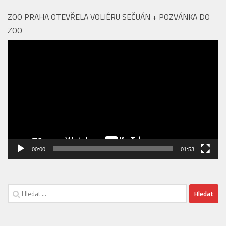
ZOO PRAHA OTEVŘELA VOLIÉRU SEČUÁN + POZVÁNKA DO
ZOO
Video
přehrávač
00:00
01:53
Vyhledávání