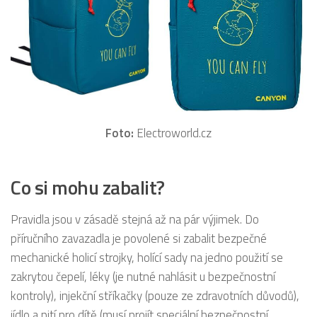
Foto:
Electroworld.cz
Co si mohu zabalit?
Pravidla jsou v zásadě stejná až na pár výjimek. Do
příručního zavazadla je povolené si zabalit bezpečné
mechanické holicí strojky, holící sady na jedno použití se
zakrytou čepelí, léky (je nutné nahlásit u bezpečnostní
kontroly), injekční stříkačky (pouze ze zdravotních důvodů),
jídlo a pití pro dítě (musí projít speciální bezpečnostní