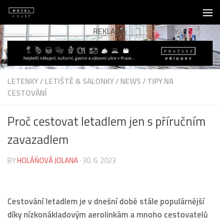
Skip to content
REKLAMA:
LETENKY
/
LETIŠTĚ & SALONKY
/
NEWS
/
TIPY NA
CESTOVÁNÍ
Proč cestovat letadlem jen s příručním
zavazadlem
BY
HOLÁŇOVÁ JOLANA
·
30. 6. 2023
Cestování letadlem je v dnešní době stále populárnější
díky nízkonákladovým aerolinkám a mnoho cestovatelů