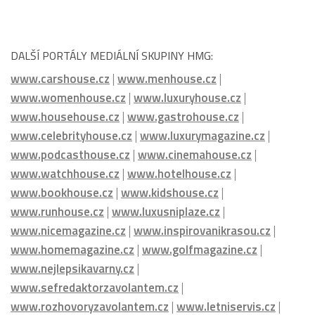
DALŠÍ PORTÁLY MEDIÁLNÍ SKUPINY HMG:
www.carshouse.cz
|
www.menhouse.cz
|
www.womenhouse.cz
|
www.luxuryhouse.cz
|
www.househouse.cz
|
www.gastrohouse.cz
|
www.celebrityhouse.cz
|
www.luxurymagazine.cz
|
www.podcasthouse.cz
|
www.cinemahouse.cz
|
www.watchhouse.cz
|
www.hotelhouse.cz
|
www.bookhouse.cz
|
www.kidshouse.cz
|
www.runhouse.cz
|
www.luxusniplaze.cz
|
www.nicemagazine.cz
|
www.inspirovanikrasou.cz
|
www.homemagazine.cz
|
www.golfmagazine.cz
|
www.nejlepsikavarny.cz
|
www.sefredaktorzavolantem.cz
|
www.rozhovoryzavolantem.cz
|
www.letniservis.cz
|