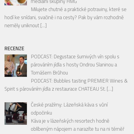
mediální skupiny HMG
Milujete chutné a praktické potraviny, které se
hodí ke snídani, svačině i na cesty? Pak by vám rozhodně
neměly uniknout
[…]
RECENZE
PODCAST: Degustace šumivých vín spolu s
párováním jídla s hosty Ondrou Slaninou a
Tomášem Brůhou
PODCAST: Bubbles tasting PREMIER Wines &
Spirit s párováním jídla z restaurace CHATEAU St.
[…]
České pražírny: Lázeňská káva s vůní
odpočinku
Káva je v lázeňských resortech hodně
oblíbeným nápojem a narazíte tu na ni téměř