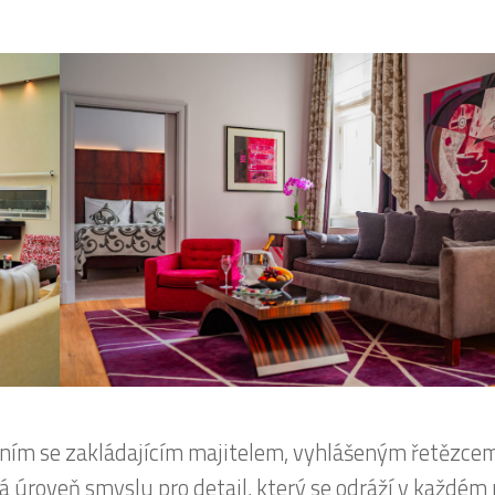
jením se zakládajícím majitelem, vyhlášeným řetězce
á úroveň smyslu pro detail, který se odráží v každém 