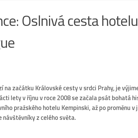
nce: Oslnivá cesta hotelu
gue
í na začátku Královské cesty v srdci Prahy, je výji
ti lety v říjnu v roce 2008 se začala psát bohatá hi
prvního pražského hotelu Kempinski, až po proměnu v 
e návštěvníky z celého světa.