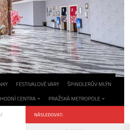
NKY
FESTIVALOVÉ VARY
ŠPINDLERŮV MLÝN
HODNÍ CENTRA
PRAŽSKÁ METROPOLE
/
NÁSLEDOVAT: