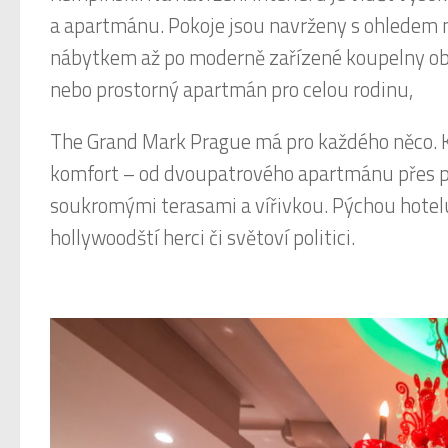
a apartmánu. Pokoje jsou navrženy s ohledem 
nábytkem až po moderně zařízené koupelny ob
nebo prostorný apartmán pro celou rodinu,
The Grand Mark Prague má pro každého něco. Ka
komfort – od dvoupatrového apartmánu přes po
soukromými terasami a vířivkou. Pýchou hotelu 
hollywoodští herci či světoví politici.