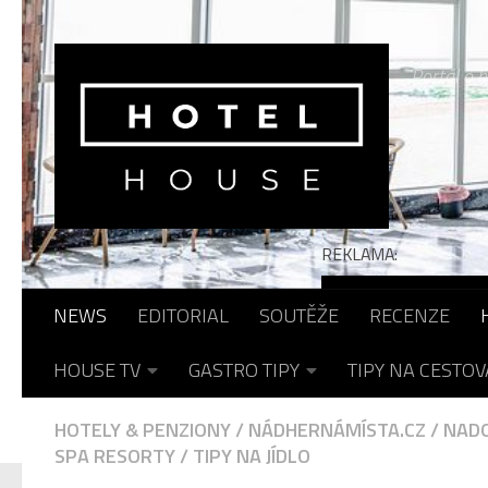
Skip to content
Portál o h
REKLAMA:
NEWS
EDITORIAL
SOUTĚŽE
RECENZE
HOUSE TV
GASTRO TIPY
TIPY NA CESTOV
HOTELY & PENZIONY
/
NÁDHERNÁMÍSTA.CZ
/
NAD
SPA RESORTY
/
TIPY NA JÍDLO