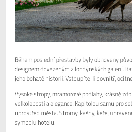
Během poslední přestavby byly obnoveny původ
designem dovezeným z londýnských galerií. Kaž
jeho bohaté historii. Vstoupíte-li dovnitř, ocitne
Vysoké stropy, mramorové podlahy, krásně zdob
velkoleposti a elegance. Kapitolou samu pro se
uprostřed města. Stromy, kašny, keře, upravené
symbolu hotelu.