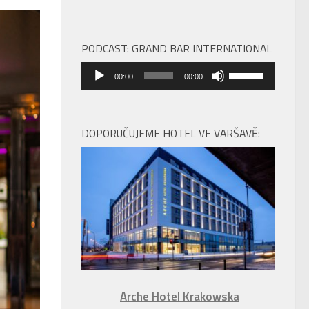
PODCAST: GRAND BAR INTERNATIONAL
Audio
Použitím
00:00
00:00
přehrávač
šipek
nahoru/dolů
zvýšíte
DOPORUČUJEME HOTEL VE VARŠAVĚ:
nebo
snížíte
úroveň
hlasitosti.
Arche Hotel Krakowska