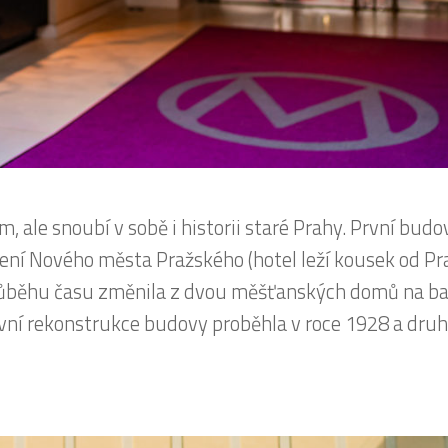
 ale snoubí v sobě i historii staré Prahy. První budo
ožení Nového města Pražského (hotel leží kousek od P
průběhu času změnila z dvou měšťanských domů na ba
 První rekonstrukce budovy proběhla v roce 1928 a dru