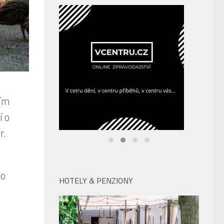
ním
í o
r.
mo
HOTELY & PENZIONY