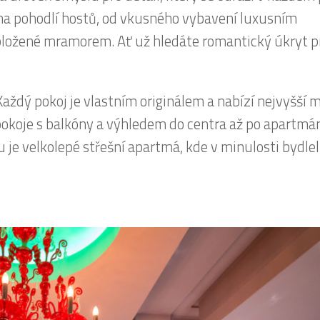
na pohodlí hostů, od vkusného vybavení luxusním
ložené mramorem. Ať už hledáte romantický úkryt p
ždý pokoj je vlastním originálem a nabízí nejvyšší 
koje s balkóny a výhledem do centra až po apartmá
je velkolepé střešní apartmá, kde v minulosti bydlel