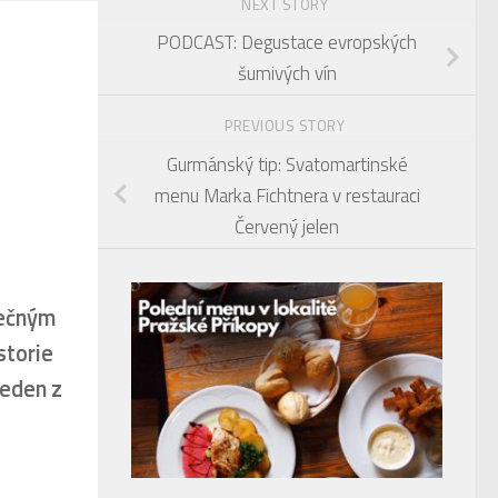
NEXT STORY
PODCAST: Degustace evropských
šumivých vín
PREVIOUS STORY
Gurmánský tip: Svatomartinské
menu Marka Fichtnera v restauraci
Červený jelen
mečným
storie
jeden z