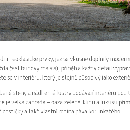
ní neoklasické prvky, jež se vkusně doplnily moder
dá část budovy má svůj příběh a každý detail vypráv
te se v interiéru, který je stejně působivý jako exterié
ené stěny a nádherné lustry dodávají interiéru pocit
be je velká zahrada – oáza zeleně, klidu a luxusu pří
 cestičky a také vlastní rodina páva korunkatého –