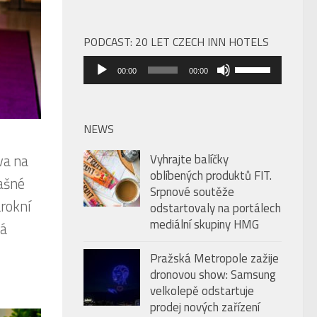
PODCAST: 20 LET CZECH INN HOTELS
Audio
Použitím
00:00
00:00
přehrávač
šipek
nahoru/dolů
zvýšíte
NEWS
nebo
va na
Vyhrajte balíčky
snížíte
oblíbených produktů FIT.
rašné
úroveň
Srpnové soutěže
hlasitosti.
rokní
odstartovaly na portálech
mediální skupiny HMG
há
Pražská Metropole zažije
dronovou show: Samsung
velkolepě odstartuje
prodej nových zařízení