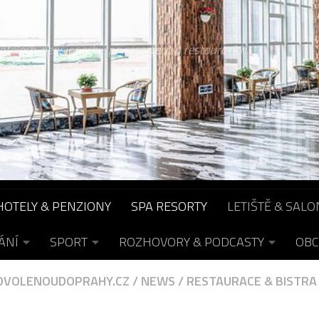
otelech, pensionech, spa resortech a restauracích...
HOTELY & PENZIONY
SPA RESORTY
LETIŠTĚ & SALO
ÁNÍ
SPORT
ROZHOVORY & PODCASTY
OBC
OVOLENOUDOPRAHY.CZ
/
NEWS
/
RESTAURACE & BISTRA