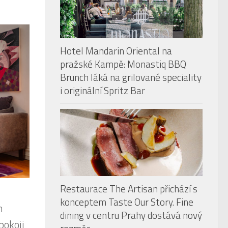
Hotel Mandarin Oriental na
pražské Kampě: Monastiq BBQ
Brunch láká na grilované speciality
i originální Spritz Bar
Restaurace The Artisan přichází s
konceptem Taste Our Story. Fine
m
dining v centru Prahy dostává nový
pokoji