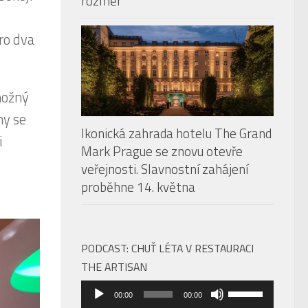
rozměr
ro dva
možný
ny se
Ikonická zahrada hotelu The Grand
i
Mark Prague se znovu otevře
veřejnosti. Slavnostní zahájení
proběhne 14. května
PODCAST: CHUŤ LÉTA V RESTAURACI
THE ARTISAN
Audio
Použitím
00:00
00:00
přehrávač
šipek