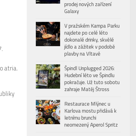
prodej nových zařízení
Galaxy
V pražském Kampa Parku
najdete po celé léto
dokonalé drinky, skvělé
jídlo a zážitek v podobě
7.
plavby na Vltavě
 atria.
Špindl Unplugged 2026:
Hudební léto ve Špindlu
pokračuje. Už tuto sobotu
zahraje Matěj Štross
ubliky
Restaurace Mlýnec u
Karlova mostu přidává k
letnímu brunchi
neomezený Aperol Spritz