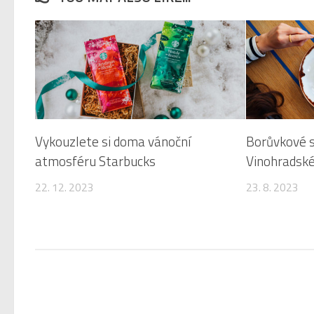
Vykouzlete si doma vánoční
Borůvkové s
atmosféru Starbucks
Vinohradsk
22. 12. 2023
23. 8. 2023