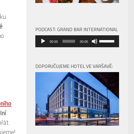
íku
é
PODCAST: GRAND BAR INTERNATIONAL
ho
Audio
Použitím
00:00
00:00
přehrávač
šipek
nahoru/dolů
zvýšíte
DOPORUČUJEME HOTEL VE VARŠAVĚ:
nebo
snížíte
úroveň
hlasitosti.
ního
lní
přát
ujeme!