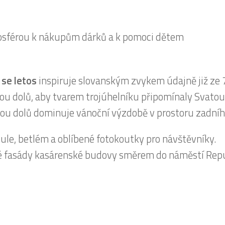
 se letos
inspiruje slovanským zvykem údajně již ze 
kou dolů, aby tvarem trojúhelníku připomínaly Svatou
kou dolů dominuje vánoční výzdobě v prostoru zadního
oule, betlém a oblíbené fotokoutky pro návštěvníky.
ké fasády kasárenské budovy směrem do náměstí Rep