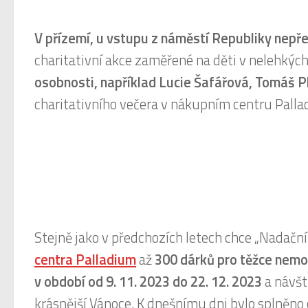
V přízemí, u vstupu z náměstí Republiky nepř
charitativní akce zaměřené na děti v nelehkých
osobnosti, například Lucie Šafářová, Tomáš P
charitativního večera v nákupním centru Palla
Stejně jako v předchozích letech chce „Nadačn
centra Palladium
až
300 dárků pro těžce nemo
v období od 9. 11. 2023 do 22. 12. 2023
a návš
krásnější Vánoce. K dnešnímu dni bylo splněno