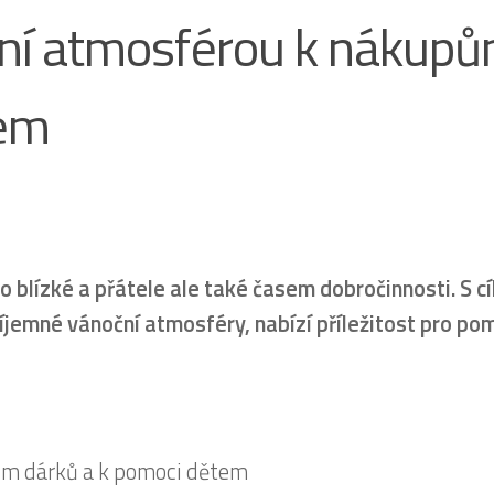
ční atmosférou k nákup
tem
o blízké a přátele ale také časem dobročinnosti. S c
říjemné vánoční atmosféry, nabízí příležitost pro po