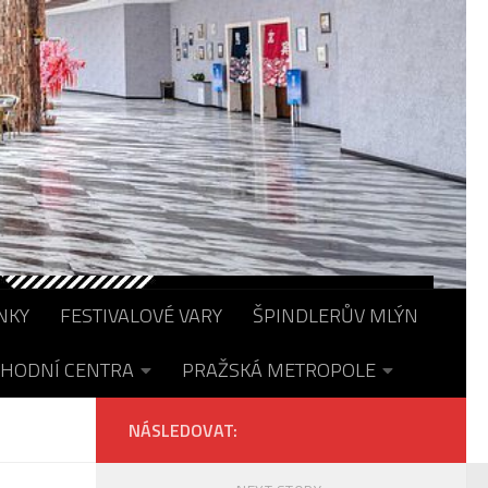
NKY
FESTIVALOVÉ VARY
ŠPINDLERŮV MLÝN
HODNÍ CENTRA
PRAŽSKÁ METROPOLE
NÁSLEDOVAT: