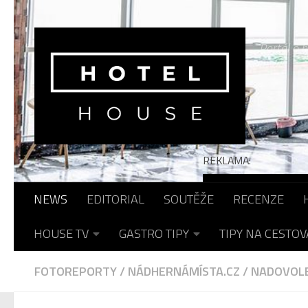
Skip to content
Portál o h
REKLAMA:
NEWS
EDITORIAL
SOUTĚŽE
RECENZE
HOUSE TV
GASTRO TIPY
TIPY NA CESTOV
FOTOREPORTY
/
NÁDHERNÁMÍSTA.CZ
/
NADOVOL