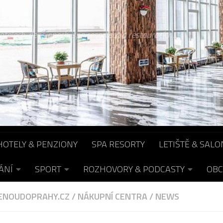
otelech, pensionech, spa resortech a restauracích...
HOTELY & PENZIONY
SPA RESORTY
LETIŠTĚ & SALO
ÁNÍ
SPORT
ROZHOVORY & PODCASTY
OBC
ENOUDOPRAHY.CZ
/
NÁKUPNÍ CENTRA
/
NEWS