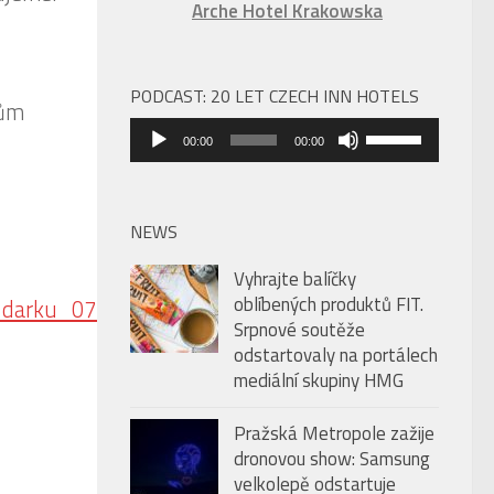
Arche Hotel Krakowska
PODCAST: 20 LET CZECH INN HOTELS
Audio
Použitím
00:00
00:00
přehrávač
šipek
nahoru/dolů
zvýšíte
NEWS
nebo
Vyhrajte balíčky
snížíte
oblíbených produktů FIT.
_darku_07122023.pdf
.
úroveň
Srpnové soutěže
hlasitosti.
odstartovaly na portálech
mediální skupiny HMG
Pražská Metropole zažije
dronovou show: Samsung
velkolepě odstartuje