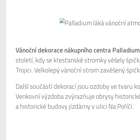
Vánoční dekorace nákupního centra Palladium
století, kdy se křesťanské stromky věšely špič
Trojici. Velkolepý vánoční strom zavěšený špič
Další součástí dekorací jsou ozdoby ve tvaru k
Venkovní výzdoba zvýrazňuje obrysy historic
a historické budovy jízdárny v ulici Na Poříčí.