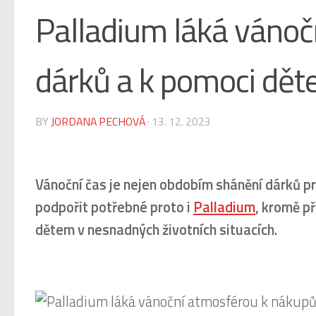
Palladium láká váno
dárků a k pomoci dě
BY
JORDANA PECHOVÁ
·
13. 12. 2023
Vánoční čas je nejen obdobím shánění dárků pr
podpořit potřebné proto i
Palladium
, kromě p
dětem v nesnadných životních situacích.