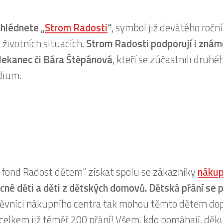
ehlédnete „
Strom Radosti
“
, symbol již devátého ročn
 životních situacích.
Strom Radosti podporují i znám
lekanec či Bára Štěpánová
, kteří se zúčastnili druhé
dium.
í fond Radost dětem“ získat spolu se zákazníky
nákup
cné děti a děti z dětských domovů.
Dětská přání se p
těvníci nákupního centra tak mohou těmto dětem do
 celkem již téměř 200 přání! Všem, kdo pomáhají, děk