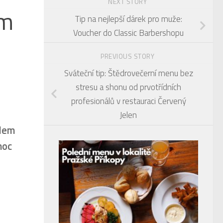
NEXT STORY
ům
Tip na nejlepší dárek pro muže:
Voucher do Classic Barbershopu
PREVIOUS STORY
Sváteční tip: Štědrovečerní menu bez
stresu a shonu od prvotřídních
profesionálů v restauraci Červený
Jelen
ílem
moc