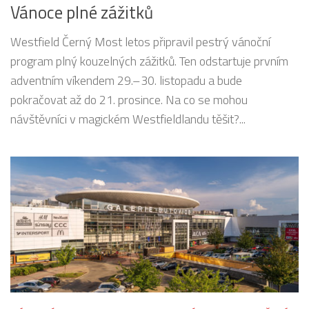
Vánoce plné zážitků
Westfield Černý Most letos připravil pestrý vánoční
program plný kouzelných zážitků. Ten odstartuje prvním
adventním víkendem 29.–30. listopadu a bude
pokračovat až do 21. prosince. Na co se mohou
návštěvníci v magickém Westfieldlandu těšit?...