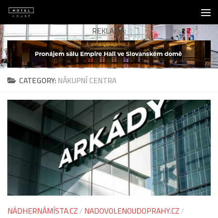
Skip to content
REKLAMA:
CATEGORY:
NÁKUPNÍ CENTRA
NÁDHERNÁMÍSTA.CZ
/
NADOVOLENOUDOPRAHY.CZ
/