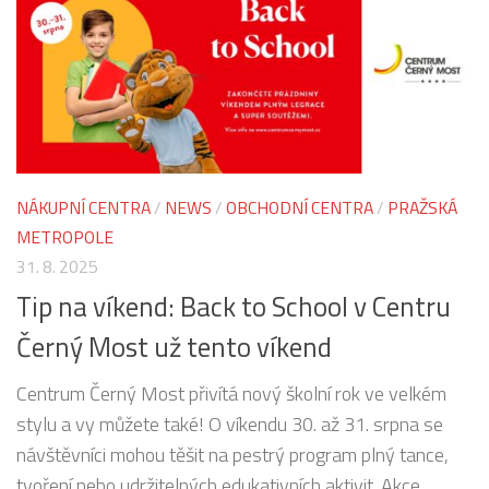
NÁKUPNÍ CENTRA
/
NEWS
/
OBCHODNÍ CENTRA
/
PRAŽSKÁ
METROPOLE
31. 8. 2025
Tip na víkend: Back to School v Centru
Černý Most už tento víkend
Centrum Černý Most přivítá nový školní rok ve velkém
stylu a vy můžete také! O víkendu 30. až 31. srpna se
návštěvníci mohou těšit na pestrý program plný tance,
tvoření nebo udržitelných edukativních aktivit. Akce...