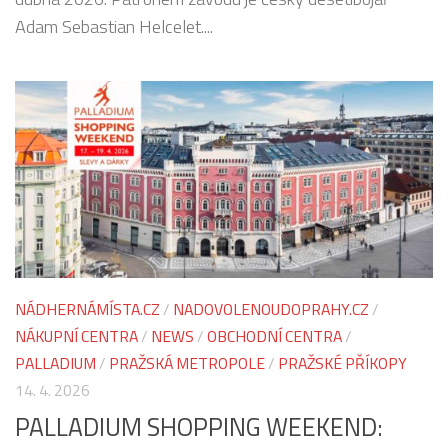
Adam Sebastian Helcelet....
NÁDHERNÁMÍSTA.CZ
/
NADOVOLENOUDOPRAHY.CZ
/
NÁKUPNÍ CENTRA
/
NEWS
/
OBCHODNÍ CENTRA
/
PALLADIUM
/
PRAŽSKÁ METROPOLE
/
PRAŽSKÉ PŘÍKOPY
14. 4. 2026
PALLADIUM SHOPPING WEEKEND: