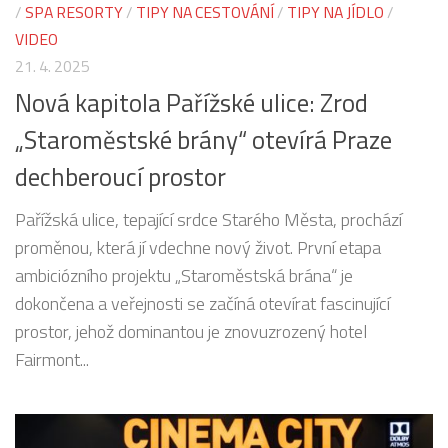
/
SPA RESORTY
/
TIPY NA CESTOVÁNÍ
/
TIPY NA JÍDLO
/
VIDEO
21. 4. 2025
Nová kapitola Pařížské ulice: Zrod
„Staroměstské brány“ otevírá Praze
dechberoucí prostor
Pařížská ulice, tepající srdce Starého Města, prochází
proměnou, která jí vdechne nový život. První etapa
ambiciózního projektu „Staroměstská brána“ je
dokončena a veřejnosti se začíná otevírat fascinující
prostor, jehož dominantou je znovuzrozený hotel
Fairmont...