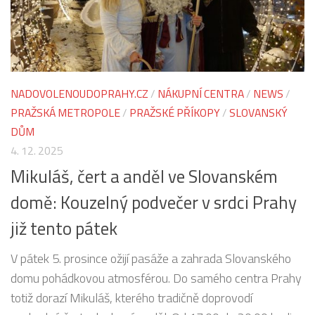
NADOVOLENOUDOPRAHY.CZ
/
NÁKUPNÍ CENTRA
/
NEWS
/
PRAŽSKÁ METROPOLE
/
PRAŽSKÉ PŘÍKOPY
/
SLOVANSKÝ
DŮM
4. 12. 2025
Mikuláš, čert a anděl ve Slovanském
domě: Kouzelný podvečer v srdci Prahy
již tento pátek
V pátek 5. prosince ožijí pasáže a zahrada Slovanského
domu pohádkovou atmosférou. Do samého centra Prahy
totiž dorazí Mikuláš, kterého tradičně doprovodí