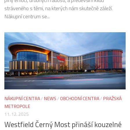
plný emocí, drobných radostí, a především klidu
stráveného s těmi, na kterých nám skutečně záleží.
Nákupní centrum se...
NÁKUPNÍ CENTRA
/
NEWS
/
OBCHODNÍ CENTRA
/
PRAŽSKÁ
METROPOLE
11. 12. 2025
Westfield Černý Most přináší kouzelné