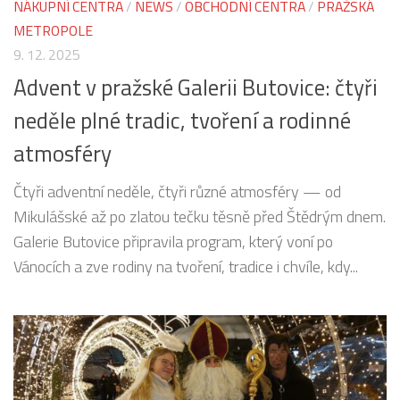
NÁKUPNÍ CENTRA
/
NEWS
/
OBCHODNÍ CENTRA
/
PRAŽSKÁ
METROPOLE
9. 12. 2025
Advent v pražské Galerii Butovice: čtyři
neděle plné tradic, tvoření a rodinné
atmosféry
Čtyři adventní neděle, čtyři různé atmosféry — od
Mikulášské až po zlatou tečku těsně před Štědrým dnem.
Galerie Butovice připravila program, který voní po
Vánocích a zve rodiny na tvoření, tradice i chvíle, kdy...