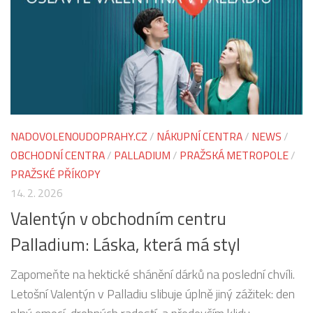
NADOVOLENOUDOPRAHY.CZ
/
NÁKUPNÍ CENTRA
/
NEWS
/
OBCHODNÍ CENTRA
/
PALLADIUM
/
PRAŽSKÁ METROPOLE
/
PRAŽSKÉ PŘÍKOPY
14. 2. 2026
Valentýn v obchodním centru
Palladium: Láska, která má styl
Zapomeňte na hektické shánění dárků na poslední chvíli.
Letošní Valentýn v Palladiu slibuje úplně jiný zážitek: den