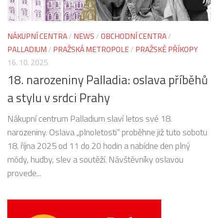
NÁKUPNÍ CENTRA
/
NEWS
/
OBCHODNÍ CENTRA
/
PALLADIUM
/
PRAŽSKÁ METROPOLE
/
PRAŽSKÉ PŘÍKOPY
16. 10. 2025
18. narozeniny Palladia: oslava příběhů
a stylu v srdci Prahy
Nákupní centrum Palladium slaví letos své 18.
narozeniny. Oslava „plnoletosti“ proběhne již tuto sobotu
18. října 2025 od 11 do 20 hodin a nabídne den plný
módy, hudby, slev a soutěží. Návštěvníky oslavou
provede...