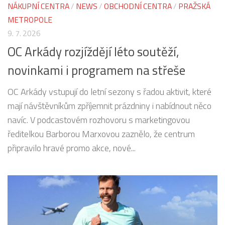
NÁKUPNÍ CENTRA
/
NEWS
/
OBCHODNÍ CENTRA
/
PRAŽSKÁ
METROPOLE
9. 7. 2026
OC Arkády rozjíždějí léto soutěží,
novinkami i programem na střeše
OC Arkády vstupují do letní sezony s řadou aktivit, které
mají návštěvníkům zpříjemnit prázdniny i nabídnout něco
navíc. V podcastovém rozhovoru s marketingovou
ředitelkou Barborou Marxovou zaznělo, že centrum
připravilo hravé promo akce, nové...