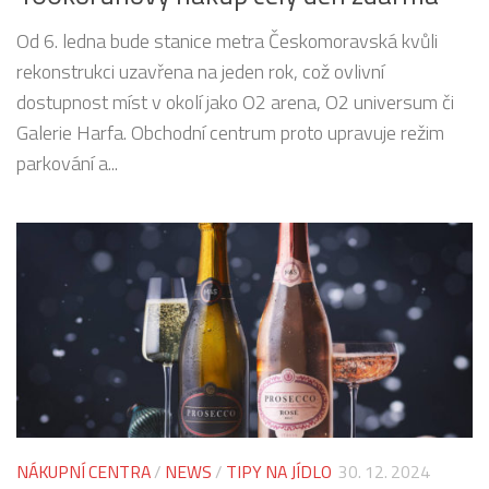
Od 6. ledna bude stanice metra Českomoravská kvůli
rekonstrukci uzavřena na jeden rok, což ovlivní
dostupnost míst v okolí jako O2 arena, O2 universum či
Galerie Harfa. Obchodní centrum proto upravuje režim
parkování a...
NÁKUPNÍ CENTRA
/
NEWS
/
TIPY NA JÍDLO
30. 12. 2024