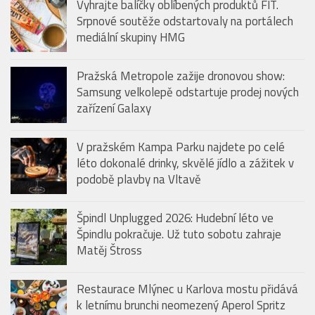
Vyhrajte balíčky oblíbených produktů FIT.
Srpnové soutěže odstartovaly na portálech
mediální skupiny HMG
Pražská Metropole zažije dronovou show:
Samsung velkolepě odstartuje prodej nových
zařízení Galaxy
V pražském Kampa Parku najdete po celé
léto dokonalé drinky, skvělé jídlo a zážitek v
podobě plavby na Vltavě
Špindl Unplugged 2026: Hudební léto ve
Špindlu pokračuje. Už tuto sobotu zahraje
Matěj Štross
Restaurace Mlýnec u Karlova mostu přidává
k letnímu brunchi neomezený Aperol Spritz