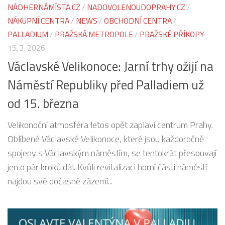
NÁDHERNÁMÍSTA.CZ
/
NADOVOLENOUDOPRAHY.CZ
/
NÁKUPNÍ CENTRA
/
NEWS
/
OBCHODNÍ CENTRA
/
PALLADIUM
/
PRAŽSKÁ METROPOLE
/
PRAŽSKÉ PŘÍKOPY
15. 3. 2026
Václavské Velikonoce: Jarní trhy ožijí na
Náměstí Republiky před Palladiem už
od 15. března
Velikonoční atmosféra letos opět zaplaví centrum Prahy.
Oblíbené Václavské Velikonoce, které jsou každoročně
spojeny s Václavským náměstím, se tentokrát přesouvají
jen o pár kroků dál. Kvůli revitalizaci horní části náměstí
najdou své dočasné zázemí...