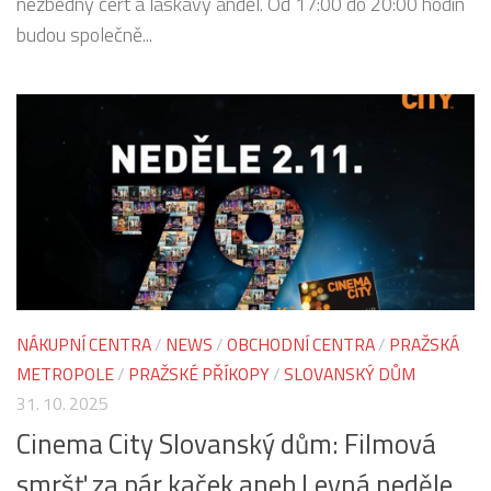
nezbedný čert a laskavý anděl. Od 17:00 do 20:00 hodin
budou společně...
NÁKUPNÍ CENTRA
/
NEWS
/
OBCHODNÍ CENTRA
/
PRAŽSKÁ
METROPOLE
/
PRAŽSKÉ PŘÍKOPY
/
SLOVANSKÝ DŮM
31. 10. 2025
Cinema City Slovanský dům: Filmová
smršť za pár kaček aneb Levná neděle