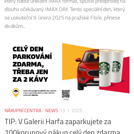
který nabízí unikátní IMAX formát, spustil předprodej na
dlouho očekávaný IMAX DAY. Tento speciální den, který
se uskuteční 9. února 2025 na pražské Floře, přinese
divákům...
NÁKUPNÍ CENTRA
/
NEWS
13. 1. 2025
TIP: V Galerii Harfa zaparkujete za
100korunový nákup celý den zdarma