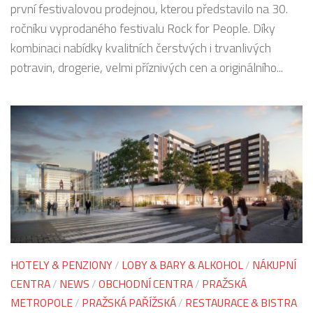
první festivalovou prodejnou, kterou představilo na 30.
ročníku vyprodaného festivalu Rock for People. Díky
kombinaci nabídky kvalitních čerstvých i trvanlivých
potravin, drogerie, velmi příznivých cen a originálního...
HOTELY & PENZIONY
/
LOBY & BARY & ALKOHOL
/
NÁKUPNÍ
CENTRA
/
NEWS
/
OBCHODNÍ CENTRA
/
PRAŽSKÁ
METROPOLE
/
PRAŽSKÁ PAŘÍŽSKÁ
/
RESTAURACE & BISTRA