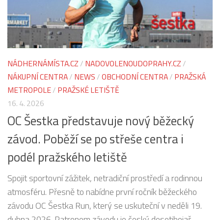
NÁDHERNÁMÍSTA.CZ
/
NADOVOLENOUDOPRAHY.CZ
/
NÁKUPNÍ CENTRA
/
NEWS
/
OBCHODNÍ CENTRA
/
PRAŽSKÁ
METROPOLE
/
PRAŽSKÉ LETIŠTĚ
16. 4. 2026
OC Šestka představuje nový běžecký
závod. Poběží se po střeše centra i
podél pražského letiště
Spojit sportovní zážitek, netradiční prostředí a rodinnou
atmosféru. Přesně to nabídne první ročník běžeckého
závodu OC Šestka Run, který se uskuteční v neděli 19.
dubna 2026. Patronem závodu je český desetibojař