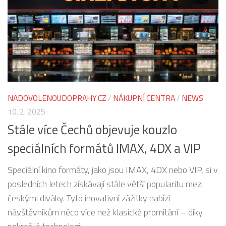
NADOVOLENOUDOPRAHY.CZ
/
NÁKUPNÍ CENTRA
/
NEWS
10. 2. 2025
Stále více Čechů objevuje kouzlo
speciálních formátů IMAX, 4DX a VIP
Speciální kino formáty, jako jsou IMAX, 4DX nebo VIP, si v
posledních letech získávají stále větší popularitu mezi
českými diváky. Tyto inovativní zážitky nabízí
návštěvníkům něco více než klasické promítání – díky