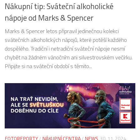
Nákupní tip: Sváteční alkoholické
nápoje od Marks & Spencer
Marks & Spencer letos připravil jedinečnou kolekci
svátečních alkoholických nápojů, které potěší každého
dospělého. Tradiční i netradiční sváteční nápoje nesmí
chybět na žádném vánočním ani silvestrovském večírku.
Připijte si na sváteční období s těmito...
FOTOREPORTY
/
NÁKUPNÍ CENTRA
/
NEWS
30. 11. 2024