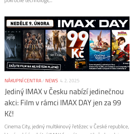
pokročilé technologii,...
NÁKUPNÍ CENTRA
/
NEWS
4. 2. 2025
Jediný IMAX v Česku nabízí jedinečnou
akci: Film v rámci IMAX DAY jen za 99
Kč!
Cinema City, jediný multikinový řetězec v České republice,